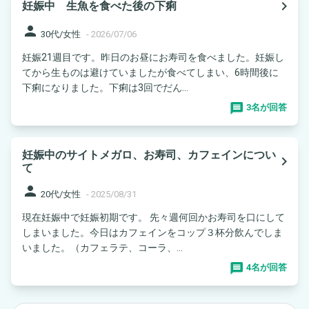
navigate_next
妊娠中 生魚を食べた後の下痢
person
30代/女性
-
2026/07/06
妊娠21週目です。昨日のお昼にお寿司を食べました。妊娠し
てから生ものは避けていましたが食べてしまい、6時間後に
下痢になりました。下痢は3回でだん...
3名が回答
妊娠中のサイトメガロ、お寿司、カフェインについ
navigate_next
て
person
20代/女性
-
2025/08/31
現在妊娠中で妊娠初期です。 先々週何回かお寿司を口にして
しまいました。今日はカフェインをコップ３杯分飲んでしま
いました。（カフェラテ、コーラ、...
4名が回答