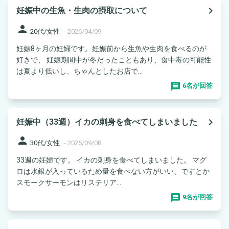
navigate_next
妊娠中の生魚・生肉の摂取について
person
20代/女性
-
2026/04/09
妊娠8ヶ月の妊婦です。妊娠前から生魚や生肉を食べるのが
好きで、 妊娠期間中が冬だったこともあり、食中毒の可能性
は夏より低いし、ちゃんとしたお店で...
6名が回答
navigate_next
妊娠中（33週）イカの刺身を食べてしまいました
person
30代/女性
-
2025/09/08
33週の妊婦です。 イカの刺身を食べてしまいました。 マグ
ロは水銀が入っているため量を食べない方がいい、ですとか
スモークサーモンはリステリア...
9名が回答