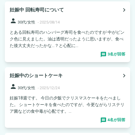
navigate_next
妊娠中 回転寿司について
person
30代/女性
-
2025/08/14
とある回転寿司のハンバーグ寿司を食べたのですが 中がピン
ク色に見えました。油は透明だったように思いますが、食べ
た後大丈夫だったかな…？と心配に...
3名が回答
navigate_next
妊娠中のショートケーキ
person
30代/女性
-
2025/12/24
妊娠18週です。 今日の夕飯でクリスマスケーキをたべまし
た。 ショートケーキを食べたのですが、今更ながらリステリ
ア菌などの食中毒が心配です。...
4名が回答