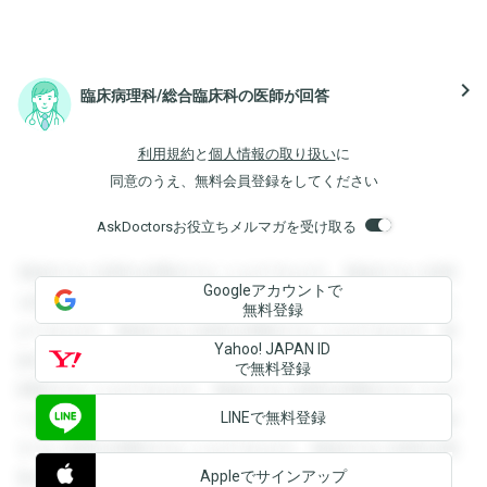
navigate_next
臨床病理科/総合臨床科の医師が回答
利用規約
と
個人情報の取り扱い
に
同意のうえ、無料会員登録をしてください
AskDoctorsお役立ちメルマガを受け取る
登録すると回答を閲覧することができます。登録すると回答
Googleアカウントで
を閲覧することができます。登録すると回答を閲覧すること
無料登録
ができます。登録すると回答を閲覧することができます。登
Yahoo! JAPAN ID
録すると回答を閲覧することができます。登録すると回答を
で無料登録
閲覧することができます。登録すると回答を閲覧することが
LINEで無料登録
できます。登録すると回答を閲覧することができます。登録
すると回答を閲覧することができます。登録すると回答を閲
Appleでサインアップ
覧することができます。