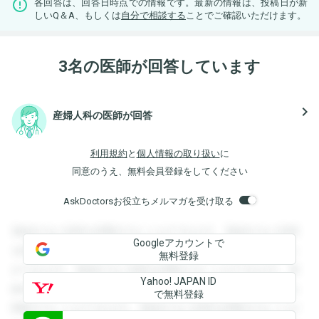
各回答は、回答日時点での情報です。最新の情報は、投稿日が新
しいQ＆A、もしくは
自分で相談する
ことでご確認いただけます。
3名の医師が回答しています
navigate_next
産婦人科の医師が回答
利用規約
と
個人情報の取り扱い
に
同意のうえ、無料会員登録をしてください
AskDoctorsお役立ちメルマガを受け取る
登録すると回答を閲覧することができます。登録すると回答
Googleアカウントで
を閲覧することができます。登録すると回答を閲覧すること
無料登録
ができます。登録すると回答を閲覧することができます。登
Yahoo! JAPAN ID
録すると回答を閲覧することができます。登録すると回答を
で無料登録
閲覧することができます。登録すると回答を閲覧することが