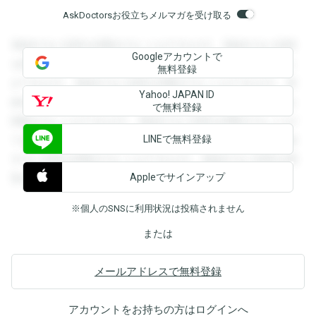
AskDoctorsお役立ちメルマガを受け取る
登録すると回答を閲覧することができます。登録すると回答
Googleアカウントで
を閲覧することができます。登録すると回答を閲覧すること
無料登録
ができます。登録すると回答を閲覧することができます。登
Yahoo! JAPAN ID
録すると回答を閲覧することができます。登録すると回答を
で無料登録
閲覧することができます。登録すると回答を閲覧することが
LINEで無料登録
できます。登録すると回答を閲覧することができます。登録
すると回答を閲覧することができます。登録すると回答を閲
Appleでサインアップ
覧することができます。
※個人のSNSに利用状況は投稿されません
または
メールアドレスで無料登録
アカウントをお持ちの方は
ログイン
へ