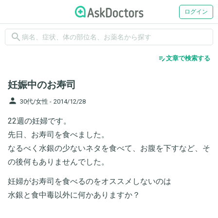
ログイン
search
edit_note
文章で検索する
妊娠中のお寿司
person
30代/女性 -
2014/12/28
22週の妊婦です。
先日、お寿司を食べました。
なるべく水銀の少ないネタを食べて、お腹を下すなど、そ
の後何もありませんでした。
妊婦がお寿司を食べるのをオススメしないのは
水銀と食中毒以外に何かありますか？