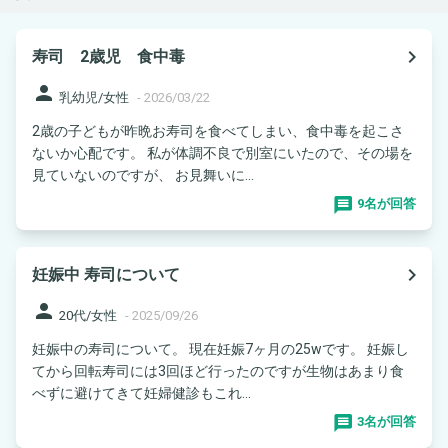
navigate_next
寿司 2歳児 食中毒
person
乳幼児/女性
-
2026/03/22
2歳の子どもが昨晩お寿司を食べてしまい、食中毒を起こさ
ないか心配です。 私が体調不良で別室にいたので、その場を
見ていないのですが、 お見舞いに...
9名が回答
navigate_next
妊娠中 寿司について
person
20代/女性
-
2025/09/26
妊娠中の寿司について。 現在妊娠7ヶ月の25wです。 妊娠し
てから回転寿司には3回ほど行ったのですが生物はあまり食
べずに避けてきて妊婦健診もこれ...
3名が回答