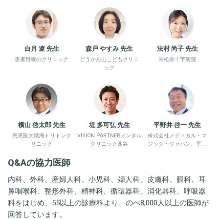
白月 遼 先生
森戸 やすみ 先生
法村 尚子 先生
患者目線のクリニック
どうかん山こどもクリニ
高松赤十字病院
ック
横山 啓太郎 先生
堤 多可弘 先生
平野井 啓一 先生
慈恵医大晴海トリトンク
VISION PARTNERメンタル
株式会社メディカル・マ
リニック
クリニック四谷
ジック・ジャパン、平野
井労働衛生コンサルタン
Q&Aの協力医師
ト事務所
内科、外科、産婦人科、小児科、婦人科、皮膚科、眼科、耳
鼻咽喉科、整形外科、精神科、循環器科、消化器科、呼吸器
科をはじめ、55以上の診療科より、のべ8,000人以上の医師が
回答しています。