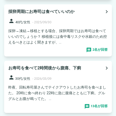
navigate_next
採卵周期にお寿司は食べていいのか
person
40代/女性
-
2025/09/30
採卵→凍結→移植とする場合、採卵周期ではお寿司は食べて
いいのでしょうか？ 移植後には食中毒リスクや水銀のため控
えるべきとはよく聞きますが、...
2名が回答
navigate_next
お寿司を食べて2時間後から腹痛、下痢
person
30代/女性
-
2026/03/09
昨夜、回転寿司屋さんでテイクアウトしたお寿司を食べまし
た。 20時に食べ終わり 22時に急に腹痛とともに下痢。グル
グルとお腹が鳴ってた。 ...
13名が回答