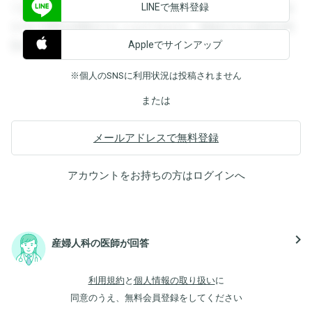
LINEで無料登録
できます。登録すると回答を閲覧することができます。登録
すると回答を閲覧することができます。登録すると回答を閲
Appleでサインアップ
覧することができます。
※個人のSNSに利用状況は投稿されません
または
メールアドレスで無料登録
アカウントをお持ちの方は
ログイン
へ
navigate_next
産婦人科の医師が回答
利用規約
と
個人情報の取り扱い
に
同意のうえ、無料会員登録をしてください