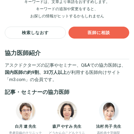
キーワードは、文章より単語をおすすめします。
キーワードの追加や変更をすると、
お探しの情報がヒットするかもしれません
検索しなおす
医師に相談
協力医師紹介
アスクドクターズの記事やセミナー、Q&Aでの協力医師は、
国内医師の約9割、33万人以上
が利用する医師向けサイト
「
m3.com
」の会員です。
記事・セミナーの協力医師
白月 遼 先生
森戸 やすみ 先生
法村 尚子 先生
患者目線のクリニック
どうかん山こどもクリニ
高松赤十字病院