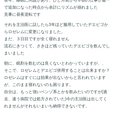
長年、睡眠に問題があり、ひと月前から早朝の仕事が週一
で追加になった時点から余計にリズムが崩れました
見事に昼夜逆転です
それを主治医に話したら3年ほど服用していたデエビゴか
らロゼレムに変更になりました。
まだ、３日目ですが全く寝れません
流石にきつくて、さきほど残っていたデエビゴを飲んでし
まいました
朝に、眠剤を飲むのは良くないとわかっていますが、、
そこで、ロゼレムとデエビゴ併用することは出来ますか？
ロゼレムはすぐには効果が出ないからと言われています
が、このまま寝れないのも困ります。
自分は、もっと強いベンゾ系とかを飲みたいのですが(過
去、違う病院では処方されていた)今の主治医は出してく
れませんがそれもいまいち納得できないです。