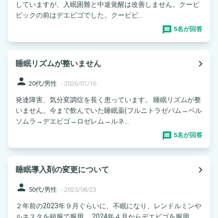
していますが、入眠困難と中途覚醒は改善しません。クービ
ビックの前はデエビゴでした。クービビ...
5名が回答
navigate_next
睡眠リズムが整いません
person
20代/男性
-
2026/01/16
発達障害、気分変調症を長く患っています。 睡眠リズムが整
いません。今まで飲んでいた睡眠薬(フルニトラゼパム→ベル
ソムラ→デエビゴ→ロゼレム→ルネ...
5名が回答
navigate_next
睡眠導入剤の変更について
person
50代/男性
-
2025/08/23
２年前の2023年９月ぐらいに、不眠になり、レンドルミンや
ルネスタを頓服で服用。 2024年４月からデエビゴを服用。