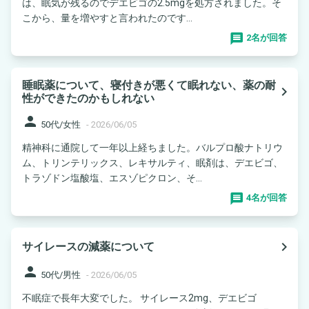
は、眠気が残るのでデエビゴの2.5mgを処方されました。そ
こから、量を増やすと言われたのです...
2名が回答
睡眠薬について、寝付きが悪くて眠れない、薬の耐
navigate_next
性ができたのかもしれない
person
50代/女性
-
2026/06/05
精神科に通院して一年以上経ちました。バルプロ酸ナトリウ
ム、トリンテリックス、レキサルティ、眠剤は、デエビゴ、
トラゾドン塩酸塩、エスゾピクロン、そ...
4名が回答
navigate_next
サイレースの減薬について
person
50代/男性
-
2026/06/05
不眠症で長年大変でした。 サイレース2mg、デエビゴ