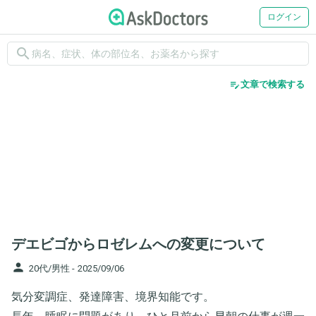
ログイン
search
edit_note
文章で検索する
デエビゴからロゼレムへの変更について
person
20代/男性 -
2025/09/06
気分変調症、発達障害、境界知能です。