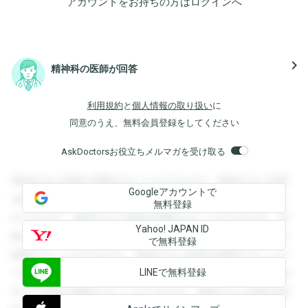
アカウントをお持ちの方は
ログイン
へ
navigate_next
精神科の医師が回答
利用規約
と
個人情報の取り扱い
に
同意のうえ、無料会員登録をしてください
AskDoctorsお役立ちメルマガを受け取る
登録すると回答を閲覧することができます。登録すると回答
Googleアカウントで
を閲覧することができます。登録すると回答を閲覧すること
無料登録
ができます。登録すると回答を閲覧することができます。登
Yahoo! JAPAN ID
録すると回答を閲覧することができます。登録すると回答を
で無料登録
閲覧することができます。登録すると回答を閲覧することが
LINEで無料登録
できます。登録すると回答を閲覧することができます。登録
すると回答を閲覧することができます。登録すると回答を閲