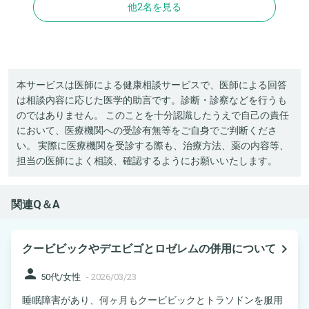
他2名を見る
本サービスは医師による健康相談サービスで、医師による回答
は相談内容に応じた医学的助言です。診断・診察などを行うも
のではありません。 このことを十分認識したうえで自己の責任
において、医療機関への受診有無等をご自身でご判断くださ
い。 実際に医療機関を受診する際も、治療方法、薬の内容等、
担当の医師によく相談、確認するようにお願いいたします。
関連Q＆A
navigate_next
クービビックやデエビゴとロゼレムの併用について
person
50代/女性
-
2026/03/23
睡眠障害があり、何ヶ月もクービビックとトラソドンを服用