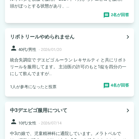
頭がぼっとする状態があり、...
2名が回答
navigate_next
リボトリールやめられません
person
40代/男性
-
2026/01/20
統合失調症で デエビゴ ルーラン レキサルティ と共にリボト
リールを服用してます。 主治医の許可のもと1錠を四分の一
にして飲んでますが...
4名が回答
1人が参考になったと投票
navigate_next
中3デエビゴ服用について
person
10代/女性
-
2026/07/14
中3の娘で、児童精神科に通院しています。メラトベルで