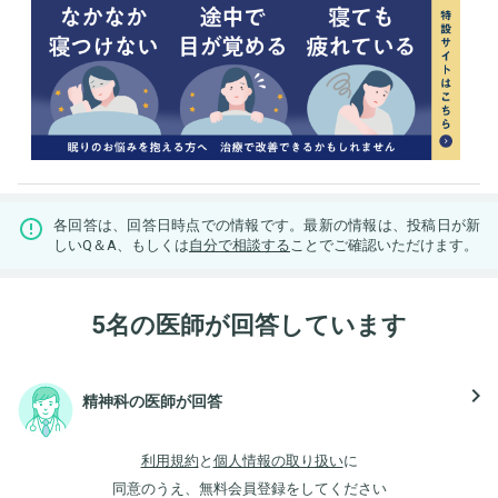
各回答は、回答日時点での情報です。最新の情報は、投稿日が新
しいQ＆A、もしくは
自分で相談する
ことでご確認いただけます。
5名の医師が回答しています
navigate_next
精神科の医師が回答
利用規約
と
個人情報の取り扱い
に
同意のうえ、無料会員登録をしてください