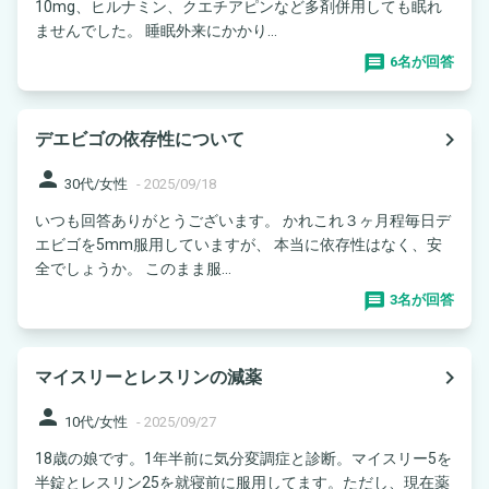
10mg、ヒルナミン、クエチアピンなど多剤併用しても眠れ
ませんでした。 睡眠外来にかかり...
6名が回答
navigate_next
デエビゴの依存性について
person
30代/女性
-
2025/09/18
いつも回答ありがとうございます。 かれこれ３ヶ月程毎日デ
エビゴを5mm服用していますが、 本当に依存性はなく、安
全でしょうか。 このまま服...
3名が回答
navigate_next
マイスリーとレスリンの減薬
person
10代/女性
-
2025/09/27
18歳の娘です。1年半前に気分変調症と診断。マイスリー5を
半錠とレスリン25を就寝前に服用してます。ただし、現在薬