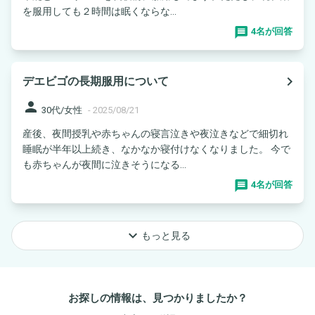
を服用しても２時間は眠くならな...
4名が回答
navigate_next
デエビゴの長期服用について
person
30代/女性
-
2025/08/21
産後、夜間授乳や赤ちゃんの寝言泣きや夜泣きなどで細切れ
睡眠が半年以上続き、なかなか寝付けなくなりました。 今で
も赤ちゃんが夜間に泣きそうになる...
4名が回答
keyboard_arrow_down
もっと見る
お探しの情報は、見つかりましたか？