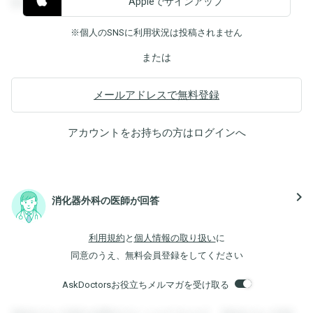
Appleでサインアップ
覧することができます。
※個人のSNSに利用状況は投稿されません
または
メールアドレスで無料登録
アカウントをお持ちの方は
ログイン
へ
navigate_next
消化器外科の医師が回答
利用規約
と
個人情報の取り扱い
に
同意のうえ、無料会員登録をしてください
AskDoctorsお役立ちメルマガを受け取る