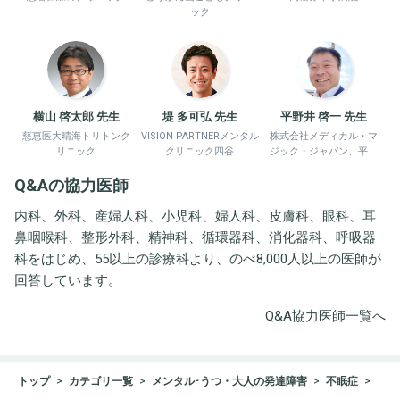
ック
横山 啓太郎 先生
堤 多可弘 先生
平野井 啓一 先生
慈恵医大晴海トリトンク
VISION PARTNERメンタル
株式会社メディカル・マ
リニック
クリニック四谷
ジック・ジャパン、平野
井労働衛生コンサルタン
Q&Aの協力医師
ト事務所
内科、外科、産婦人科、小児科、婦人科、皮膚科、眼科、耳
鼻咽喉科、整形外科、精神科、循環器科、消化器科、呼吸器
科をはじめ、55以上の診療科より、のべ8,000人以上の医師が
回答しています。
Q&A協力医師一覧へ
トップ
カテゴリ一覧
メンタル･うつ・大人の発達障害
不眠症