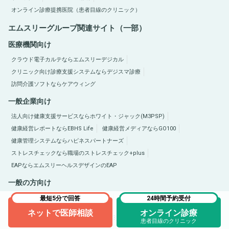
オンライン診療提携医院（患者目線のクリニック）
エムスリーグループ関連サイト（一部）
医療機関向け
クラウド電子カルテならエムスリーデジカル
クリニック向け診療支援システムならデジスマ診療
訪問介護ソフトならケアウィング
一般企業向け
法人向け健康支援サービスならホワイト・ジャック(M3PSP)
健康経営レポートならEBHS Life
健康経営メディアならGO100
健康管理システムならハピネスパートナーズ
ストレスチェックなら職場のストレスチェック+plus
EAPならエムスリーヘルスデザインのEAP
一般の方向け
医療総合サイトQLife（キューライフ）
肥満症総合サイトならひまんラボ
最短5分で回答
24時間予約受付
ネットで医師相談
オンライン診療
Copyright © 2005-2026 M3, Inc. All Rights Reserved.
患者目線のクリニック