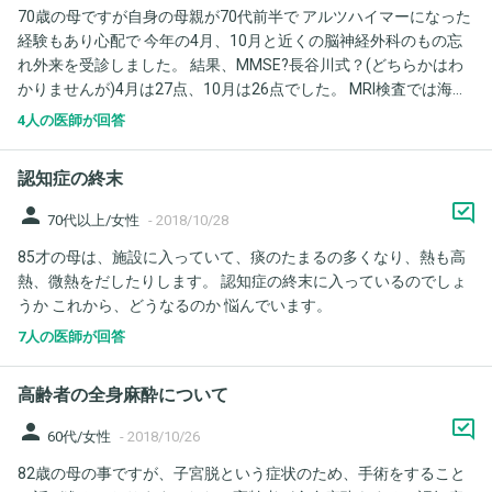
70歳の母ですが自身の母親が70代前半で アルツハイマーになった
経験もあり心配で 今年の4月、10月と近くの脳神経外科のもの忘
れ外来を受診しました。 結果、MMSE?長谷川式？(どちらかはわ
かりませんが)4月は27点、10月は26点でした。 MRI検査では海馬
萎縮が見られると言われました。弟が付き添っていたのですがそ
4人の医師が回答
の時おそらくVSRADだと思いますが50%という数値を見て驚き先
生に尋ねたそうですが 「現段階では萎縮はあるけど総合的に見て
認知症の終末
認知症とは考えられない、また4月からも変化ないので半年後また
いらして下さい」と言われました。母は心配になり薬は服用しな
person
70代以上/女性
-
2018/10/28
いでいいのか尋ねましたが必要無いとの事でした。 mciという言
85才の母は、施設に入っていて、痰のたまるの多くなり、熱も高
葉も出ませんでした。 母の状態は家族から見ると 4人の孫の送り
熱、微熱をだしたりします。 認知症の終末に入っているのでしょ
迎えの時間など自分の予定以外は忘れる事はよくありますがそれ
うか これから、どうなるのか 悩んでいます。
以外は全く問題なく見え昔に比べると多少忘れっぽくなりました
が歳相応と思えとても認知症とは思えません。関心事、身なり、
7人の医師が回答
家事や外出なども昔とかわりません。 心配なのは50%という
VSRADの数値です。おそらく海馬萎縮領域割合ではないかと思う
高齢者の全身麻酔について
のですが高すぎて心配です。弟はVOI萎縮の程度の数字はよく覚え
てないみたいですが海馬萎縮割合が50%以上で1点代ということは
person
60代/女性
-
2018/10/26
ありえるのでしょうか？ 仮に2を超えていた場合、アルツハイマ
82歳の母の事ですが、子宮脱という症状のため、手術をすること
ーの確率がかなり高いと聞きましたがその場合、今は全く問題な