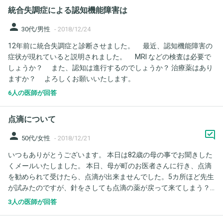
で、近くの温泉などに1泊の家族旅行に連れていければと考えてお
統合失調症による認知機能障害は
ります。レビーで情緒不安定なときは環境を変えると悪化するな
どの懸念はありますでしょうか？ 2. ヘアカット（長年の髪型の変
person
30代/男性
-
2018/12/24
更） これまでロングヘアーを自分でしっかり手入れしていたので
12年前に統合失調症と診断させました。 最近、認知機能障害の
すが、パーキンソン症状から手入れもままならない状態です（今
症状が現れていると説明されました。 MRI などの検査は必要で
でも毎晩欠かさずに自分で手入れしようとしています。全くうま
しょうか？ また、認知は進行するのでしょうか？ 治療薬はあり
くできていませんが…）。帰省中に訪問カットなどを依頼して短く
ますか？ よろしくお願いいたします。
整えてあげたいのですが、長年の髪型、現在も自分では手入れし
ようとしている髪型を変えるように薦めることは避けるべきでし
6人の医師が回答
ょうか？ 3. その他、帰省中にしてあげられること もし、その他、
帰省中に子供として、してあげるとよいと思われることなどがあ
点滴について
りましたら、アドバイスをいただけましたら幸いです。最近にな
って大分認知に混乱が見られるようですので（遠くに住んでいる
person
50代/女性
-
2018/12/21
私が、まだ実家に住んでいると思い込むなど）、あまり混乱させ
いつもありがとうございます。 本日は82歳の母の事でお聞きした
ない範囲でよい時間を過ごす方法に悩んでおります。 よろしくお
くメールいたしました。 本日、母が町のお医者さんに行き、点滴
願いいたします。
を勧められて受けたら、点滴が出来ませんでした。5カ所ほど先生
が試みたのですが、針をさしても点滴の薬が戻って来てしまう？
との事でした。もちろん今までもその医院で点滴はしていただい
3人の医師が回答
た事は何回かあります。 先生は母が脱水症状で血管がそのような
状態なのではないか？と、言われました。 4日後に飛行機で地方