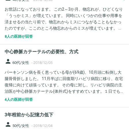
く、食べたものも思い出せます。昨日一昨日どんな行動をしたか
お世話になっております。 この2～3か月、物忘れが、ひどくなり
も覚えています。娘と一緒によくこどもの歌番組などを見て歌っ
「うっかミス」が増えています。 同時にいくつかの仕事や用事を
たり踊ったりしていますが、そういうのは覚えられます。同じ話
済ませるの当たり前で、物忘れからミスにつながることもなかっ
をしてしまうことなどもなく、あの時のとかあの話のとか言われ
たのですが、ここのところ物忘れからのミスが増えています。 若
ても思い出せます。そういった日常生活で困ったり育児が物忘れ
年性認知症？更年期症状？といつもの自分と違うことに不安を感
でできないなどはありません。10か月前のCTでは頭痛でかかりま
8人の医師が回答
じています。 ちなみに、飲酒時にも、いつもと同じ飲酒量なの
したが綺麗だと言われました。時間たってしまっていますが。た
に、一部記憶がぬけることが数回ありました。 現在、どんな状況
だ、寝不足だったり疲れたりしてくると自分で言った物の名前に
中心静脈カテーテルの必要性、方式
だと考えられますか？
違和感をもったり、娘の誕生日を紙に書いていたら、何でこの誕
生日なんだろうと思ってしまい、そっからこれで合ってるんだよ
person
60代/女性
-
2018/12/05
ねと不安になってしまいました。誕生日も思い出せますし、ご飯
パーキンソン病を長く患っている母が(69歳)、10月頭に転倒し大
も作れますが、合っているか不安になったり違和感をもったりし
腿骨骨折しました。 11月半ばに回復期リハビリ病院に移り、在宅
ます。いつか分からなくなるのではないかと不安になります。私
復帰に向けて頑張っています。 その母に対し、リハビリ病院の主
は認知症でしょうか。とても毎日が怖いです。
治医が中心静脈カテーテル(体外式)をすすめています。１日でも早
く、と急かされています。 理由としては、 ・150センチ 30キロと
4人の医師が回答
かなり痩せ細っていること(骨折後に、数キロ痩せてます) ・栄養
状態(アルブミン)の数値が2.8と非常に悪いこと ・(骨折後から)讌
3年程前から記憶力低下
下障害もあり、今の病院ではソフト食は食べれてはいるものの、
摂取量が少ないこと(3～4割といったところ？時によりもっと少な
person
50代/女性
-
2018/12/04