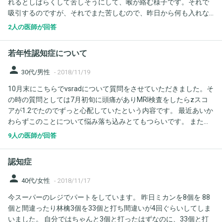
れるとしばらくして苦しそうにして、喉が絡む様子です。それで
吸引するのですが、それでまた苦しむので、昨日から何も入れな
いでいます。 その方が穏やかにしています。 在宅の先生とも相談
2人の医師が回答
して、このまま最期まで看取る覚悟です。 ただ、口の中がガビガ
ビしていて渇いてかわいそうなので、 口に何か湿らせたガーゼな
若年性認知症について
どをしゃぶらせてあげるのは危険でしょうか？ 何もせずにただひ
たすらその時を見守るのが辛いですが、本人はそんなに苦しくな
person
30代/男性
-
2018/11/19
いのでしょうか？
10月末にこちらでvsradについて質問をさせていただきました。そ
の時の質問としては7月初旬に頭痛がありMRI検査をしたらzスコ
アが1.2でたのでずっと心配していたという内容です。 最近あいか
わらずこのことについて悩み落ち込みとてもつらいです。 また以
前は物忘れはないとかきましたが 鍵を閉めたか記憶があいまいに
9人の医師が回答
なり戻るとかかっていた、またそれに準ずる物忘れはあります。
これらをふまえ2つ質問があります。 vsradをうけた30歳前後の患
認知症
者の偽陽性判定はよくあることなのでしょうか？私は31歳です。
鍵をかけたか記憶が曖昧なることは認知症の症状ですか？ 診断を
person
40代/女性
-
2018/11/17
受ける前はそのようなことは気にならなかったのでストレスがな
今スーパーのレジでパートをしています。 昨日ミカンを8個を 88
くなれば以前の状態に戻るような気もしますが慢性的な認知症に
個と間違ったり林檎3個を33個と打ち間違いが4回ぐらいしてしま
たいする恐怖心からのストレスがなくならず実際はどうなのかは
いました。 自分ではちゃんと3個と打ったはずなのに、33個と打
わかりません。