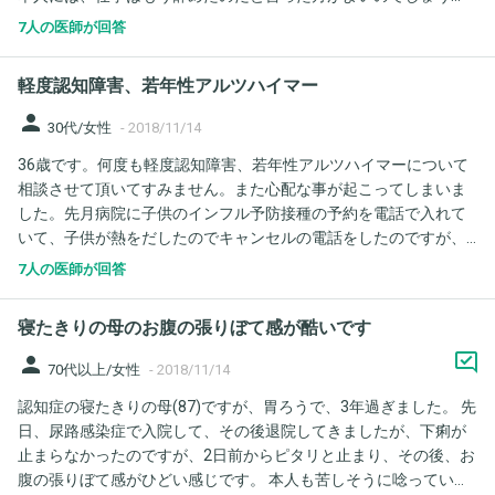
か。 余計に訳が分からなくなるのでしょうか。教えて下さい。 宜
しいと２～３日後の夜に主人が義母の様子を見に行くと電気もつ
7人の医師が回答
しくお願い致します。
けず真っ暗の中で風呂場におり、掃除なのかたわしをこする音
が、聞こえていたそうです。主人もおかしいと思ったので、声も
軽度認知障害、若年性アルツハイマー
かけずに様子を見ること１０分ほどで扉があき、出てくるなり
「なんでこうなったんやろう。私が悪かったんかな。」と独り言
person
30代/女性
-
2018/11/14
を言いながら出てきたので、今回揉めたことをいっているのか？
36歳です。何度も軽度認知障害、若年性アルツハイマーについて
と聞くと「何も言っていないよ。」と返事。病院に行きＣＴをと
相談させて頂いてすみません。また心配な事が起こってしまいま
りましたが脳の萎縮は見られないが、風呂場の行動もあるので後
した。先月病院に子供のインフル予防接種の予約を電話で入れて
日ＭＲＩと心療内科の受診となりました。今思い返せば、手の震
いて、子供が熱をだしたのでキャンセルの電話をしたのですが、
えを１度見たことがあり、本人も手が痺れると１度言っていたこ
予約は受けてないと言われました。ですが予約した事は確実に覚
とが半年前にありました。他にも嫁が和室の部屋で孫にアパート
7人の医師が回答
えていて携帯のスケジュールにも入力していたので、私の記憶に
経営を継がせたくないと言われたと言ってたらしく、それは主人
ない中でキャンセルしたのでは。。と不安になりました。今日は
の前妻が言った事で記憶がごちゃがちゃな部分もあり、レビー小
寝たきりの母のお腹の張りぼて感が酷いです
回転寿司にお寿司を食べに行ったのですが、タッチパネルで１つ
体型認知症かと思うのですが。
注文したつもりが2個きたのが２つありました。ポンポンポンと押
person
70代以上/女性
-
2018/11/14
して個数を１つと確認はしなかったのですが、なんせ反応が悪い
認知症の寝たきりの母(87)ですが、胃ろうで、3年過ぎました。 先
タッチパネルだったので2個連続で押し間違えてるはずはないとお
日、尿路感染症で入院して、その後退院してきましたが、下痢が
もうのですが。。押した事を忘れてまた押したのだろうか。。と
止まらなかったのですが、2日前からピタリと止まり、その後、お
怖くなりました。先月からずっと毎日不安感にかられ辛く、楽し
腹の張りぼて感がひどい感じです。 本人も苦しそうに唸っていま
そうに過ごしている人を見ると私はこんなに毎日不安感で辛いの