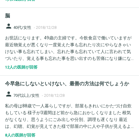
きそば←は好物ですが。)食べると言い出します。 食べたものは覚
えていて、3日前くらいまですっと言えます。 食べすぎだからや
脳
めといたら？言ったら食べたいから食べると聞きません。 認知症
が心配です。 それとも、食べてなかって食べだしてイヤシクなっ
person
40代/女性
-
2018/12/28
ただけでしょうか。 元々食べる事に執着ある性格でしたが。。 宜
お世話になります。49歳の主婦です。今飲食店で働いていますが
しくお願い致します。
最近物覚えが悪くなり一度覚えた事も忘れたり次にやらなきゃい
けない事も忘れてしまい、忘れた事も忘れていて人に言われて気
づいたり、覚える事も忘れた事を思い出すのも苦痛になり嫌にな
りました。物覚えが悪くなった自分にも忘れた事を思い出せない
12人の医師が回答
自分にも苛立ちがあり進行していくのかな？と不安になりまし
た。単なる物忘れで済めばいいんですが。
今早急にしないといけない、最善の方法は何でしょうか
person
70代以上/女性
-
2018/12/28
私の母は88歳で一人暮らしですが、部屋もきれいにかたづけ自炊
もしている 様子が3週間ほど前から急におかしくなりました 根気
がなくなり、思うようにごみ出しや分別、調理も遅くなり 最近
は、幻聴、幻覚が見えてきた様で部屋の中に人や子供が見えるよ
うになってきた様です 床も虫がいるように点々が見え、触ると何
8人の医師が回答