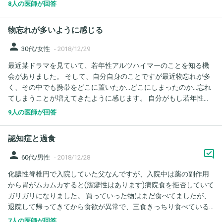
痩せてきた。歩いていても夢遊病みたい。と言われます。何でし
8人の医師が回答
ょうか？ 今年は父が他界したり相続があったりして その頃から忘
れる事が多く情緒不安定です。父が他界したのは6月ですが、苦し
物忘れが多いように感じる
んで亡くなり、母はCOPDですが、その間治療せず、細菌性肺炎に
9月になり治りました。しかし又肺高血圧症の疑いで来年入院しま
person
30代/女性
-
2018/12/29
す。カテーテルで詳しく調べるそうです。認知症は否定されてま
最近某ドラマを見ていて、若年性アルツハイマーのことを知る機
す。
会がありました。 そして、自分自身のことですが最近物忘れが多
く、その中でも携帯をどこに置いたか…どこにしまったのか…忘れ
てしまうことが増えてきたように感じます。 自分がもし若年性ア
ルツハイマーだったら…と不安になってしまっているのですが、何
9人の医師が回答
か予兆みたいなものはありますか？ また、調べる方法などはあり
ますか？
認知症と過食
person
60代/男性
-
2018/12/28
化膿性脊椎円で入院していた父なんですが、入院中は薬の副作用
から胃がムカムカすると(潔癖性はあります)病院食を拒否していて
ガリガリになりました。 買っていった物はまだ食べてましたが、
退院して帰ってきてから食欲が異常で、三食きっちり食べている
のに、間食と夕食後でも数十分たてば(ハンバーグを食べた後に焼
7人の医師が回答