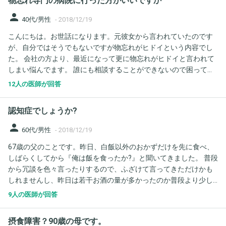
物忘れ専門の病院に行った方がいいですか
か、病院に行っても埒が明かない気がします。 ご助言お願いしま
いじり充電を繰り返すなどの行動もあります。 しかし、レビーの
す。
特徴的な症状と言われる幻視は全くないようです。 画像検査など
person
40代/男性
-
2018/12/19
も一通り受けたようなのですが、「幻視がないのにレビー小体型
こんにちは。お世話になります。元彼女から言われていたのです
認知症」というケースはあるのでしょうか？ おそらく症状と画像
が、自分ではそうでもないですが物忘れがヒドイという内容でし
での脳萎縮の状態から、念のためにハンチントンの血液検査も行
た。 会社の方より、最近になって更に物忘れがヒドイと言われて
うようなのですが、身内にハンチントンの者はいません。幻視が
しまい悩んでます。 誰にも相談することができないので困ってし
なくてもレビーの可能性が高いのか、他に疑われる病気はないの
まいました。 どうしたらいいですか？具体的に良くなる方法はあ
か、ご意見をお聞かせください。
12人の医師が回答
りますか？ 病院には、行きにくいかなと考えて、相談してみまし
た。 よろしくお願い致します。
認知症でしょうか?
person
60代/男性
-
2018/12/19
67歳の父のことです。昨日、白飯以外のおかずだけを先に食べ、
しばらくしてから『俺は飯を食ったか?』と聞いてきました。 普段
から冗談を色々言ったりするので、ふざけて言ってきただけかも
しれませんし、昨日は若干お酒の量が多かったのか普段より少し
上機嫌だったような気もします。なのでお酒の影響もあるのかも
9人の医師が回答
しれませんが、父の両親は二人とも認知症だったこともあり気に
なっています。 そこそこ酔っている時のこのような物忘れも、認
摂食障害？90歳の母です。
知症の可能性はあるのでしょうか。