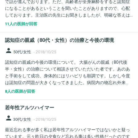
で話が進んでおります。ただ、高齢者が全身麻酔をすると認知症
くても今後進行していく確率が高く今は症状に出てないだけなの
になることがあるということを聞いたことがありますので、心配
か不安です。 お医者さんは今は問題無いと言ってくれました。現
しております。主治医の先生にお聞きしましたが、明確な答えは
在の母の状態からは想像つかないのでこれは今だけの事なのかと
いただかなかったようで、かえって不安になっております。２時
思うと不安でたまりません。 ご意見よろしくお願い致します。
11人の医師が回答
間ほどの手術らしいのですが、認知症等を誘発するリスクはどれ
ほどのものなのでしょうか。どうしてもしなくてはいけない手術
認知症の親戚（80代・女性）の治療と今後の環境
ではないようなので、余計に迷っております。よろしくご指導く
ださい。お願いいたします。
person
50代/女性
-
2018/10/25
認知症の親戚の今後の環境について。 大腸がんの親戚（80代後
半・女性）の治療について相談させていただいた者です。あのあ
と手術をして成功、身体的にはリハビリも順調です。しかし今度
は認知症の問題が大きくなってきました。病院内の物忘れ外来
（常駐ではない）を受診したところ、アルツハイマー型認知症の
8人の医師が回答
初期とのことでした。ただし診断だけで治療は無し。今の病院は
ガンのリハビリの継続としての入院で「2ヶ月たったら退院」と言
若年性アルツハイマー
われたのですが、自宅で一人暮らしができる状況ではありませ
ん。衛生的問題（害虫・ネズミなどが大量に出る）、食事の管理
person
30代/女性
-
2018/10/25
もまったくできない。自分のいる場所をすぐに忘れる。暴言、そ
最近忘れる事が多く私は若年性アルツハイマーではないかと疑っ
して買い物依存症もあり数年前に高額の預貯金を使い果たしたこ
ています。元々昨日の夕食など忘れる事は多い性格だったのです
ともわかりました。 施設に入れる手続きを進めて入所許可も降り