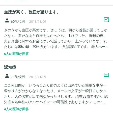
また夏に直腸脱の手術をした際には、激しい術後せん妄(暴言暴力
を伴う)を起こしたものの、数日で軽快しました。 しかし薬のチェ
血圧が高く、首筋が凝ります。
ックさえ家族がやれば生活には支障なかったですし、主治医から
もまだ認知症の治療をする段階ではないと言われています。 その
person
60代/女性
-
2018/11/09
母が、先月転倒して大腿骨の骨折をし、手術をしました。 手術後
きのうから血圧が高めです。 きょうは、朝から首筋が凝ってしか
はせん妄(暴言あり)を起こしたものの、これも数日で軽快し、おお
たなく、変だなあと血圧をはかったら、 153でした。 昨日の夜、
よそいつもの母に戻っていました。 リハビリも頑張り、穏やかに
夫と介護に関するお金について話してから、上がっています、 わ
なっていました。 しかし入院が１ヶ月ほど経ち、リハビリ病院へ
たしには88の母、90の父がいます。 父は認知症です。 老人ホーム
の転院日を伝えた日(３日前)から様子が変なのです。 当日が一番
に入れる予算がなく、 悩んでいます。 しかし私自身、去年、脳梗
ひどくて、表情もうつろで勝手に立ち上がろうとして、車椅子を
5人の医師が回答
塞をしているので、血圧は心配です。 お昼頃、内科のお医者さん
横転させました。幻覚が激しかったようで、目もあまり見えてな
からいただいたこうあつ剤を飲んだばかりです。 どうしたらよい
いのかな？という感じでした。 その後は危険行為はおさまったよ
認知症
でしょう。
うですし、一見普通なのですが、妄想が多少あるようで、しても
いない約束の話をしてきます。 これは、認知症の悪化なのでしょ
person
30代/女性
-
2018/11/09
うか。 それとも、リハビリ病院が現実的になったことによるせん
ここ何日間か、いつも当たり前のように出来ていた簡単な事が一
妄なのでしょうか。そうであれば、このまま転院を進めていいの
瞬やり方が分からなくなったり、メールの文字が一瞬打てなかっ
でしょうか。 本人は当初、急性期入院(１ヶ月)を過ぎたら退院で
たり、人の名前が出て来なかったりします。 現在38歳ですが、認
きると思っていたようで、リハビリ病院転院の話は嫌がっていま
知症や若年性のアルツハイマーの可能性はありますか？ この１年
した。ただしその後に了承しており、日程決まる前日にいい病院
で色々なことがあり、パニック障害では無いかとの診断を受けま
があったから話を進めていいかと確認した時は、即答でOKでし
4人の医師が回答