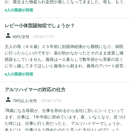
か、最近また物盗られ妄想が激しくなってきました。母も、もう
ではなく、母が自分で手にしていたことを 説明しましたが、「記
病院には行かないといっており、この先どうして行ったらいいか
憶にない、すっぽり抜けている」と言うのです。 また、スーパー
6人の医師が回答
悩んでいます。 これは認知症じゃなかったらなんなのでしょう
などのレジでも、すでに並んでる人に気づかず、平気で割り込み
か？
してしまったりして、私が「並んでる人がいるよ」と言っても、
レビー小体型認知症でしょうか？
「気づかなかった」と言います。 半年ほど前から私と私の子供で
実家に同居し始め、私の子どももまだ小さく、毎日バタバタと忙
person
60代/女性
-
2018/11/15
しく過ごすようになったため、母は自身のことを「キャパオーバ
主人の母（６９歳）２５年前に顔面神経痛から難聴になり、病院
ーなだけ」と言いますが、年齢的にも認知症の始まりなのではな
に行ったらしいのですが、薬が効かなかったとそのまま放置し補
いか？と私は思ってしまいました。 あまりにこのようなことが立
聴器もしていません。義母は一人暮らしで数年前から実家の近く
て続くので、母に「一度検査してみたら？何もなかったらないで
に引っ越してきてほしいと義母から頼まれ、義母のアパート経営
いいんだし、今後何かあった時に、指標にもなるし」と勇気を出
を引き継ぐ話になっていました。そして義母所有のアパートに空
して言ってみたところ、激怒してしまいました。 これは単なる疲
6人の医師が回答
きが出たのでそこに引っ越しておいでと言われ、私たちは借金を
れや、年齢的な変化なのでしょうか？
してまで持ち家を売却し、借金分は義母が負担する約束になって
アルツハイマーの対応の仕方
いたのですが、いざ用立ててほしい話をすると『家賃をいれてほ
しい。負担するとはいっていない。家に売却するのにお金がいる
person
70代以上/女性
-
2018/11/15
だろうから１００万円あげるとは言った』とやり取りしていない
78歳になる母親が、仕事を辞めるから会社に言いにいくといって
ことを言いだし、また近くに来てほしいとは頼んでいない。あん
ます。仕事は、1年半前に辞めています。夜、いなくなり。見つけ
たらが勝手に来たんだと言われる始末です。家をつぐために何年
た時には、仕事に行く所だったと。 アルツハイマーでしょうか。
も前から義母とやり取りしていたのに言っていない、来たいとい
本人には、仕事はもう辞めたのだと言った方がよいのでしょう
ったのは嫁の私だと言われ喧嘩になりました。これは様子がおか