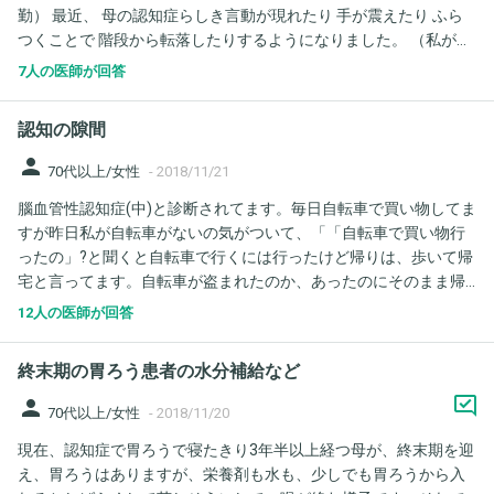
勤） 最近、 母の認知症らしき言動が現れたり 手が震えたり ふら
つくことで 階段から転落したりするようになりました。 （私が居
ない日が多い） 両親の介護・仕事・自分の家のこと すべて 私１人
7人の医師が回答
にのしかかってくることが きつくなってきました。 左目だけに 痛
みが出て ピクピクしてます。 １日くらいで治っていたのに 今回は
認知の隙間
なかなか治らなくて 目を開けているのが 気持ち悪いです。
person
70代以上/女性
-
2018/11/21
腦血管性認知症(中)と診断されてます。毎日自転車で買い物してま
すが昨日私が自転車がないの気がついて、「「自転車で買い物行
ったの」?と聞くと自転車で行くには行ったけど帰りは、歩いて帰
宅と言ってます。自転車が盗まれたのか、あったのにそのまま帰
ってきたのか覚えていないと言ってますがそこだけ記憶が抜けて
12人の医師が回答
ますが、それもそんなことあるのでしょうか？
終末期の胃ろう患者の水分補給など
person
70代以上/女性
-
2018/11/20
現在、認知症で胃ろうで寝たきり3年半以上経つ母が、終末期を迎
え、胃ろうはありますが、栄養剤も水も、少しでも胃ろうから入