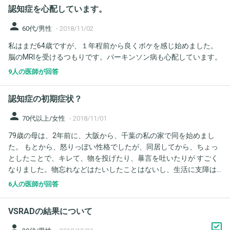
を持っていたからです） 母は寝たきりで軽度の認知症はあるもの
認知症を心配しています。
の、今現在も意識は清明でコミュニケーションもしっかり取るこ
とができます。 そんな中、ネットで中心静脈栄養法のリスク（感
person
60代/男性
-
2018/11/02
染症）の高さや経管栄養法に比べて生存期間が圧倒的に短いこと
私はまだ64歳ですが、１年程前から良くボケを感じ始めました。
を知り、心が揺らいでいます。 母の意識がこれだけしっかりして
脳のMRIを受けるつもりです。パーキンソン病も心配しています。
いるのなら、胃ろうでも無理な延命に当たらなかったのではない
かと。 それでご質問なのですが、高齢者が二ヶ月間の絶食の後、
9人の医師が回答
胃ろうを作ることは可能でしょうか？ それとも二ヶ月の絶食期間
で胃腸の機能は失われている（つまり胃ろうは無理）と考えた方
認知症の初期症状？
がいいのでしょうか？
person
70代以上/女性
-
2018/11/01
79歳の母は、2年前に、大阪から、千葉の私の家で同を始めまし
た。 もとから、怒りっぽい性格でしたが、同居してから、ちょっ
としたことで、キレて、物を投げたり、暴言を吐いたりが すごく
なりました。物忘れなどはたいしたことはないし、生活に支障は
ないのですが、認知症の初期症状に切れやすくなると聞いたこと
6人の医師が回答
が、あります。 脳外科で一度検査したほうが、いいのでしょう
か。 きれたら、何を言っても聞かなくて、手がつけられません。
VSRADの結果について
person