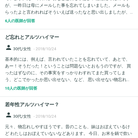
が、一昨日は母にメールした事を忘れてしまいました。メールも
たのに、入所当日になって本人が暴れ、施設側から受け入れを拒
らったよと言われればそういえば送ったなと思い出しましたが、
否されてしまいました。その際施設から精神科を受診して投薬治
ちょうどドラマで若年性アルツハイマーを扱っていて、私もそう
療等がないと預かるのは難しいと言われました。私はそのつもり
6人の医師が回答
なのではと怖くなっています。昨日は朝お茶を入れたあとにまた
でいたのですが、私の両親がもうこのまま自宅に帰そうと言い出
お茶を入れてしまいました。入れてあったお茶を見たらそういえ
しています（毎日のように暴言を吐かれて疲れている）。 本人は
ど忘れとアルツハイマー
ば入れたなと思い出したのですが、また怖くなりました。今日は
好きな旅行や外食がしたい、変なサービスに私のお金を一銭も使
仕事先のお客様からの予約を予約表に書くのですが、2回同じ事を
いたくないと言い張ります。 しかし不衛生な環境でしかも冬を迎
person
30代/女性
-
2018/10/24
書いてしまっていてビックリしました。予約表に書いた覚えはあ
えるに当たって暖房の問題、石油ストーブの火の管理も心配です
基本的には、例えば、言われていたことを忘れていて、あとで、
りますが、2度も書いた覚えないので本当に怖くなりました。今36
（かといって自宅の環境改善には莫大な費用と時間がかかりそう
あー！そうだった！ということは問題ないとおもうのですが、 買
歳ですが、若年性アルツハイマーは30代から起こり得ると書かれ
です）。 自宅を見に来てくれた別の施設（小規模多機能）の方
ったはずなのに、その事実をすっかりわすれてまた買ってしま
ています。若年性アルツハイマーの場合どの程度記憶を保ってい
は、あまりの惨状にこれは相当前から認知症があったのではない
う、どこでかったか思い出せない、など、 思い出せない物忘れ
られるのでしょうか？家族の事も忘れてしまうのかと思うと怖く
かと言っていました。 がん治療の延長だったとは言え、入院中の
は、問題でしょうか？ 思い出す物忘れは、いままでもありました
て仕方ありません。
病院からアドバイスをいただけずに入所拒否をいきなり食らっ
10人の医師が回答
が、今日まったく思い当たりがない物忘れをしました。無意識の
て、とても辛いです。 どのようにしていけばいいでしょうか。
動作だったかもしれません 多忙な毎日では、無意識の動作をど忘
若年性アルツハイマー？
れするのはつかれの範疇？ あと、30代でアルツハイマーになる人
もいるのか、気になります。
person
30代/女性
-
2018/10/24
元々、物忘れしやすほうです。昔のことも、妹はおぼえているけ
ど わたしはおぼえていないなどあります。 今日、お米を鍋で炊い