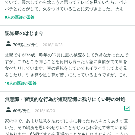
ていて、浸水してから炊こうと思ってテレビを見ていたら、パチ
パチとおとがして、火をつけていることに気づきました。 火をつ
けたことを全く忘れていました。 (いつもは強火でまずたくのに、
9人の医師が回答
中火だったから、無意識だったのかも、、) これは、まったくの無
意識での物忘れか、若年性アルツハイマーの傾向があるのか、心
認知症のはじまり
配です。 親戚に認知症の人はいるけど、若年性の人はいません。
(＞人＜;)37歳の主婦で、毎日こそだて、仕事に趣味に、いそがし
person
70代以上/男性
-
2018/10/23
いです。
父親ですが75歳、昨年の12月に脳の検査をして異常なかったんで
すが、このところ同じことを何回も言ったり急に食欲がでて量を
食べたりしています。車の運転をしていてもイライラしてよそ見
をしたり。引き算や足し算が苦手になっているようですが、これ
は認知症の症状でしょうか。検査してからこの期間でこんなに変
10人の医師が回答
わるものなんですか。父親の母親も認知症でした。
無意識・習慣的な行為が短期記憶に残りにくい時の対処
person
60代/男性
-
2018/10/20
家の中で、あまり注意を払わずに 手に持ったものをとりあえず置
いた、その場所を思い出せないことがじわじわ増えて来ている感
があります。66歳ですから普通のことかもしれませんが、こうい