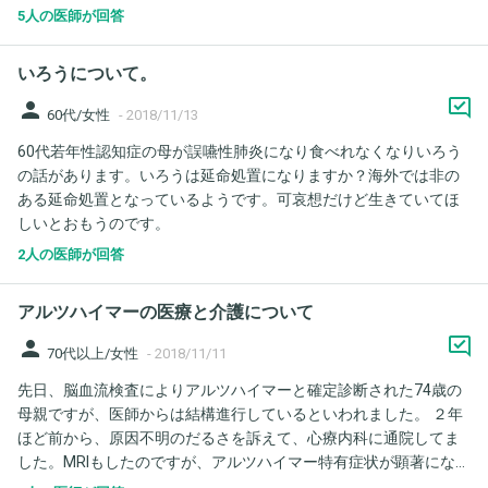
す。 昨日、胃ろうのチューブの周りに付けているガーゼに、黒い
に。。と羨ましくなります。。元々不安感が強いタイプで何か小
5人の医師が回答
ねっとりしたものが付いてきました。 どうも栄養剤の様なのです
さな事でも変化があると、すぐ癌を疑い検査をしにいくタイプで
が、これと、お腹の張りぼてと何か関係があるのか、また、お腹
す。何もなく安心してはまた不安な事が起こるのです。 今回アル
いろうについて。
のむくみというか張りぼての原因みたいなものは何か考えられま
ツハイマーを意識しているのは若年性アルツハイマーのドラマを
すでしょうか？
見ている影響もあると思います。影響があるからと思っていたの
person
60代/女性
-
2018/11/13
が次々に若年性アルツハイマー、もしくは軽度認知障害を疑う症
60代若年性認知症の母が誤嚥性肺炎になり食べれなくなりいろう
状がでてきて本当にそうなのでは。と本当に今参っています。検
の話があります。いろうは延命処置になりますか？海外では非の
査に行けばいいのでしょうが、結果を知るのが怖くもあります。
ある延命処置となっているようです。可哀想だけど生きていてほ
先生達はどう思われますか？
しいとおもうのです。
2人の医師が回答
アルツハイマーの医療と介護について
person
70代以上/女性
-
2018/11/11
先日、脳血流検査によりアルツハイマーと確定診断された74歳の
母親ですが、医師からは結構進行しているといわれました。 ２年
ほど前から、原因不明のだるさを訴えて、心療内科に通院してま
した。MRIもしたのですが、アルツハイマー特有症状が顕著になっ
たのが二ヶ月位前だったので、病名が確定されるまでかなりの期