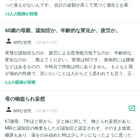
った覚えがないんです。 合計の金額が高くて気づく場合とお客さ
んが、違うとレシートを持ってこられて気づきます。 何回も同じ
12人の医師が回答
間違いをするのは若年性認知症の始まりなのか心配です。
60歳の母親、認知症か、年齢的な変化か、疲労か。
person
60代/女性
-
2018/11/16
実母が認知症なのか、疲労による思考能力低下なのか、年齢的な
変化なのか、、教えてください。 実母は60です。 身体的には腰痛
などはあるものの、今時点で持病は特にありません。 もともと我
が強めの性格で、言いたいことは人からどう思われても言う、正
義感の強い、融通の効きにくい性格です。 最近、家の中で、物を
5人の医師が回答
なくしたり、なくしたことをまず忘れ、なくしたことを思い出し
ても、どこを探しても見つからない、というようなことが増えま
母の物盗られ妄想
した。 また、日中の明るい時間帯に、「昼間なのに部屋の電気付
いてたわよ」と私に指摘してきましたが、私はその部屋には行っ
person
60代/女性
-
2018/11/16
ておらず、母しか電気をつけた人は考えられなくても、「私じゃ
67歳母、7年ほど前から、父と妹に対して、物とられ妄想があり、
ない」と一点張りです。 今日は買い物に行き、店の中で調味料を
MRIと認知症の検査をしたが認知症と認定されず、そのまま放置。
持っていた母ですが、会計して帰宅後、私に「なんでこの調味料
糖尿もあり、薬をのみ始めた時は少しマシになったように思った
買ったの？」と真顔で聞いてきました。私が欲しいと思ったわけ