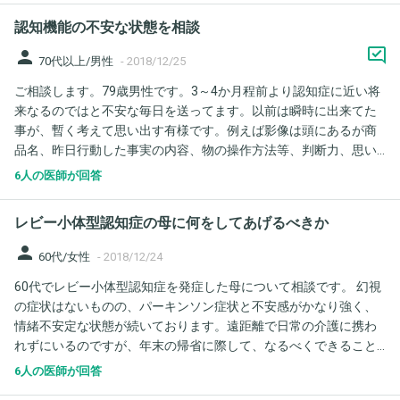
のではと思うのですがいかがなものでしょう？
認知機能の不安な状態を相談
person
70代以上/男性
-
2018/12/25
ご相談します。79歳男性です。3～4か月程前より認知症に近い将
来なるのではと不安な毎日を送ってます。以前は瞬時に出来てた
事が、暫く考えて思い出す有様です。例えば影像は頭にあるが商
品名、昨日行動した事実の内容、物の操作方法等、判断力、思い
出しますが、平均1～2分掛かります。11月末に認知症のテストを
6人の医師が回答
受けに行き、MMSE検査方法で、短期記憶力、再認力が悪く他は
問題なしでした。アリセプトD錠5ｍｇを処方されましたが、私自
レビー小体型認知症の母に何をしてあげるべきか
身認知症を患ってると思ってないし、脳の薬を服用するのは副作
用等を考え余り気が進まず服用してません。テストの結果は30点
person
60代/女性
-
2018/12/24
満点22点でした。20点以下は認知症の予備軍らしいのですが、本
60代でレビー小体型認知症を発症した母について相談です。 幻視
当にそうでしょうか？教えて戴けたらと思います。又薬は服用す
の症状はないものの、パーキンソン症状と不安感がかなり強く、
べきですか？それと私今年4月末に転倒し前頭部を道路で打ち付け
情緒不安定な状態が続いております。遠距離で日常の介護に携わ
たのですが、その時は頭部ＣＴ撮影を当日と3日後と2度撮り異常
れずにいるのですが、年末の帰省に際して、なるべくできること
なしでした。今頃に認知機能に影響でもあるのでしょうか？高齢
をしてあげられればと思っております。3点質問させてください。
者なので現在の状況が誰でもなる状態ではないだろうか？と勝手
6人の医師が回答
1. 旅行の精神面への影響 これまでもとても旅行好きな母でしたの
に思ってますがどうでしょうか？宜しくお願いします。