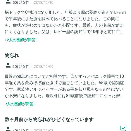
person
50代/女性
-
2018/12/10
脳ドックでC判定になりました。年齢より脳の萎縮が進んでいるの
で半年後にまた脳を調べて比べることになりました。この間に
も、症状が進むのではないかと心配です。最近、人の名前が覚え
にくくなりました。父は、レビー型の認知症で10年ほど前に亡く
なりました。遺伝もあるのかと心配です。
12人の医師が回答
物忘れ
person
20代/女性
-
2018/12/09
最近の物忘れについてご相談です。母がずっとパニック障害で10
年近く薬を飲みほぼ寝たきりで過ごしていました。55歳で認知症
です。家族性アルツハイマーがある事を知り私もなるのではない
か不安になりました。母以外には80歳前後で認知症になった曽祖
父がいます。それ以外はいません。母と一緒に暮らし出来なくな
7人の医師が回答
ることが増えていくのを見ていたら、自分自身の些細な物忘れに
も敏感になりました。２歳の娘を未婚で産みシングルマザーで育
数ヶ月前から物忘れがひどくなっています
てていますが、これが疲れなのかストレスなのかも麻痺していて
よく分かりません。私自身ご飯を食べたか思い出せないなどはな
person
40代/女性
-
2018/12/08