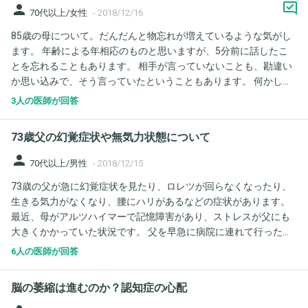
な膀胱の運動を抑える薬ベタニス錠夜1錠を処方されました。薬剤
をすれば良いのか、家族で悩んでいます。教えていただければ助
person
70代以上/女性
-
2018/12/16
師の方は、一番多く出される処方の仕方だと言われました。年齢
かります。
85歳の母について。だんだんと物忘れが増えているような気がし
的に、仕方がない！！とも言われました。恐らく、認知も進んだ
ます。 年齢による年相応のものと思いますが、5分前に話したこ
のも原因のひとつなんでしょうね。
とを忘れることもあります。 相手が言っていないことも、勘違い
か思い込みで、そう言っていたということもあります。 何かしら
手掛かりになることを話すと、そうだったと思いだすことがほと
3人の医師が回答
んどですが、本人も、こんなに忘れるなんてと気にしています。
このような状態で、物忘れ外来に行ったものかどうか迷っていま
73歳父の幻覚症状や無気力状態について
す。 日頃かかっている内科や整形外科の主治医は、大丈夫と言っ
てくれていますが。
person
70代以上/男性
-
2018/12/15
73歳の父が急に幻覚症状を見たり、ロレツが回らなくなったり、
生きる気力がなくなり、腰にハリがあるなどの症状があります。
最近、母がアルツハイマーで記憶障害があり、ストレスが父にも
大きくかかっていた状況です。 父を早急に病院に連れて行った方
が、良いのでしょうか？ また行くとしたら、おすすめの病院、先
6人の医師が回答
生を教えてもらえないでしょうか？ 実家は東京都板橋区です。
脳の萎縮は進むのか？認知症の心配