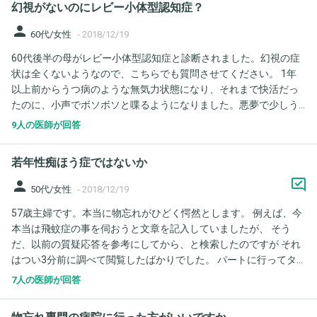
幻視がないのにレビー小体型認知症？
に母と行く予定ですが、その事をお話ししたら、先生からは「よ
く水分を取って、食べてれば大丈夫だと思う」と言われました
person
60代/女性
-
2018/12/19
が、今、母はどのくらいのレベルなのでしょうか？ 素人から見る
60代後半の母がレビー小体型認知症と診断されました。幻視の症
と脱水症状で血管の状態が良くなく、点滴が出来ないと聞くと驚
状は全くないようなので、こちらでも質問させてください。 1年
いてしまうのですが。 よろしくお願いします。
以上前からうつ病のような無気力状態になり、それまで快活だっ
たのに、小声でボソボソと喋るようになりました。悪夢で少しう
なされて寝言を言うことや、頻尿や寝汗などの症状はそれ以前か
9人の医師が回答
らあったようです。その後、歩行異常や動作緩慢、表情が能面の
ようになる、会話に対する反応が異常に薄くなるなどして、脳神
若年性痴ほう症ではないか
経内科を受診しました。 受診当初はパーキンソンと診断されてい
ましたが、薬が効かず、半年ほどで急激に悪化。 腰まがり・首下
person
50代/女性
-
2018/12/19
がりもリハビリの効果もあまり見られずひどくなり、常に息があ
57歳主婦です。本当に物忘れがひどく愕然とします。 例えば、今
がっているような状態で、情緒も不安定です。知人や家族に異常
本当は飛蚊症の事を伺おうと文章を記入していましたが、 そう
な回数で電話をかけ続けたり(20～30回連続の着信など)、不安に
だ、以前の質疑応答を参考にしてから、と検索したのですが それ
駆られるのか父に対して子どもの後追いのような行動をしたり、
はつい3分前に調べて閲覧したばかりでした。 パートに行ってタ
夜中に目覚めると怖いと言って家族を起こしたりします。昔の母
イムカードを押しても、次の瞬間、記憶がなくなり 押したかどう
からは考えられないことですが、すぐに泣き出し、最近は外出先
7人の医師が回答
か覚えていません。今のところ仕事に穴を開けてはいませんが 近
でも急に泣くことがあります。言い始めると聞かず、同じ要求を
い将来、認知症になるのでは、と不安です。 どうしたらいいの
執拗にし続けたり、同じものを食べ続けるなどの行動、スマホを