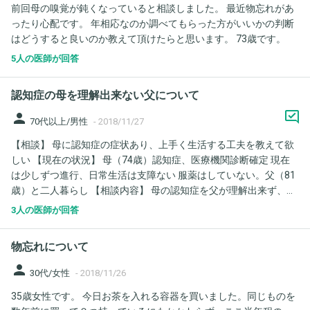
前回母の嗅覚が鈍くなっていると相談しました。 最近物忘れがあ
ったり心配です。 年相応なのか調べてもらった方がいいかの判断
はどうすると良いのか教えて頂けたらと思います。 73歳です。
5人の医師が回答
認知症の母を理解出来ない父について
person
70代以上/男性
-
2018/11/27
【相談】 母に認知症の症状あり、上手く生活する工夫を教えて欲
しい 【現在の状況】 母（74歳）認知症、医療機関診断確定 現在
は少しずつ進行、日常生活は支障ない 服薬はしていない。父（81
歳）と二人暮らし 【相談内容】 母の認知症を父が理解出来ず、
度々問題が起きております。 認知症サポーター養成講座も受講し
3人の医師が回答
てもらいましたが、あまり効果ございませんでした。 理解出来な
い理由は、年齢的な衰えと元来の性格（他人の気持ちや感情を理
物忘れについて
解出来ない）かと思われます。 母が認知症による失敗をする度
に、強く責めるような状況です。そのような態度が、更に認知症
person
30代/女性
-
2018/11/26
を進行させると説明しても理解出来ないようです。（この理解が
35歳女性です。 今日お茶を入れる容器を買いました。同じものを
出来ないあたり、父も軽い認知障害が考えられますが） こういっ