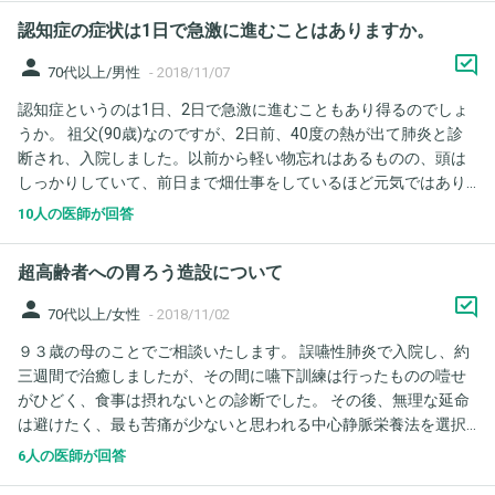
思いだせません。ただ予約を取った時間が私が退勤してからだっ
認知症の症状は1日で急激に進むことはありますか。
たり、私の字と予約表に書いてある字が微妙に違う気もします
が、似ています。スタッフは少ない中で他に誰も予約はとってい
person
70代以上/男性
-
2018/11/07
ないと言うし、やはり私が記憶にない中で取ったのだろうか。。
認知症というのは1日、2日で急激に進むこともあり得るのでしょ
とすごくモヤモヤして昨日から何回も予約表を見て考えては思い
うか。 祖父(90歳)なのですが、2日前、40度の熱が出て肺炎と診
だせません。先月相談させて頂いた後に念の為物忘れ外来もある
断され、入院しました。以前から軽い物忘れはあるものの、頭は
脳神経外科のクリニックで先生に物忘れがある。それとあたまが
しっかりしていて、前日まで畑仕事をしているほど元気ではあり
張っているような症状があると相談させて頂き、MRIを取って頂き
ました。 しかし、病院に連れて行き数時間経ったくらいからかな
ましたが、特になにも悪い所はありません！安心してくださいと
10人の医師が回答
り錯乱状態になり、次の日には一気に認知症の症状らしきものが
言われました。安心していたのに一昨日そんな事があり、アルツ
出てきました。病院にいることも分からず、本日は入院して2日目
ハイマーだったらと思うと怖くて不安で仕方ありません。今の所
超高齢者への胃ろう造設について
ですが見舞いに行った私の母のことも分からなかったとのことで
は予約の件以外は仕事で失敗や、忘れたなどという事はないので
した。点滴も引き抜くので、服薬に切り替えられていました。 お
すが。。徐々に進行していくんでしょうか。怖いです。ちなみに
person
70代以上/女性
-
2018/11/02
聞きしたいのは、このように入院してたった1日、2日でほとんど
脳神経外科ではMRIだけで他にテストなどはしてくれませんでし
９３歳の母のことでご相談いたします。 誤嚥性肺炎で入院し、約
症状がなかった人でも、急激に認知症の症状が進むことはあるの
た。
三週間で治癒しましたが、その間に嚥下訓練は行ったものの噎せ
でしょうか。何か別の原因もあるのでしょうか。ご回答頂ければ
がひどく、食事は摂れないとの診断でした。 その後、無理な延命
幸いです。よろしくお願いします。
は避けたく、最も苦痛が少ないと思われる中心静脈栄養法を選択
し、約一ヶ月が経過したところです。 （この時に胃ろうは選択し
6人の医師が回答
ませんでした。盛んに言われているような胃ろう＝悪のイメージ