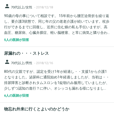
person
70代以上/女性
-
2018/12/18
90歳の母の事について相談です。 15年前から腰圧迫骨折を繰り返
し、要介護3状態で、同じ年の父の老老介護が続いています。杖歩
行ができるまでに回復し、近所に住む娘の私も手伝いますが、高
血圧、糖尿病、心臓弁膜症、軽い脳梗塞、と常に病気と隣り合わ
せです。心臓に関しては、3年前人工弁置換術を受け問題ない状態
5人の医師が回答
です。8月から低血糖による意識障害(ここ3年間で3回目)を起こ
し、医師からも老老介護の限界といわれ、特養入所の方向で一
尿漏れの・・・ストレス
旦、老健に入所しました。が、本人の帰宅願望が強く、軽く認知
も出てきて12月に入ってから食事を全く摂らなくなりました。新
person
70代以上/男性
-
2018/12/16
たな圧迫骨折もあり、痛みのせいもあるとは思いますが、頑とし
80代の父親ですが、認定を受け1年が経過し・・支援1から介護1
て食べようとしません。施設では、水分補給の点滴をしてくれて
となりました。泌尿科に通院始め1年経過しましたが、当初は・・
いますが、系列の病院の消化器内科受診を勧められて明日、受診
排尿障害と診断されタムスロンを1錠朝のみ服用していましたが、
します。食事を目の前にすると食べたくない、食べる意欲が全く
少しずつ認知の進行？に伴い、オシッコも漏れる様になりまし
ありません。エンシュア処方されましたが、少し口をつける程度
た。夜～朝にかけてのみ、オムツを履いてますが・・以前は、漏
です。在宅の時も食べたくない、という時には、エンシュアで乗
6人の医師が回答
れる事すらありませんでしたが、漏れる様になり本人もストレス
り越えた時もありましたが。とにかく家に帰りたいと訴えます
を感じている様で・・日中は、間に合うのですが、何故か夜～朝
が、それは難しいです。血糖値も管理され、バイタルチェックな
物忘れ外来に行くとよいのかどうか
にかけては・・間に合わない日々です。主治医に伝えたら、過剰
ど異常なく、老衰も考えられないとのこと。どういうアプローチ