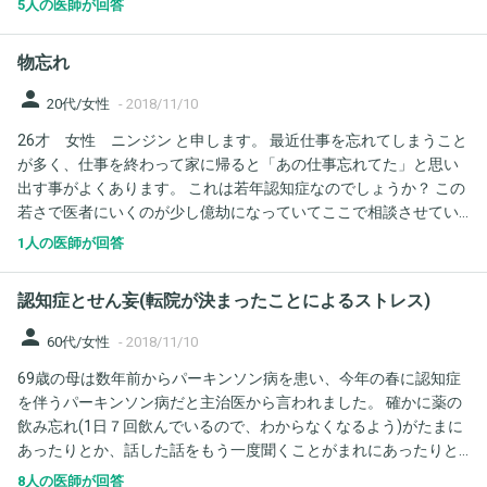
5人の医師が回答
間を要しました。 現在は、レミニールを処方されて飲んでいます
が、睡眠障害がひどい状態です。睡眠と覚醒の感覚が短く(一時間
物忘れ
くらい)、目を覚ますとほぼ寝ぼけてるというか、せん妄という
か、意味不明なことをいいます。 また、起きた瞬間から「眠た
person
20代/女性
-
2018/11/10
い！眠たい」と苦しそうに訴えます。 さらに、排尿障害もあるら
26才 女性 ニンジン と申します。 最近仕事を忘れてしまうこと
しく、尿がでないのにトイレにやたらと行きたがります。オムツ
が多く、仕事を終わって家に帰ると「あの仕事忘れてた」と思い
に漏らすのが本能的に嫌で、それの自衛行動のように思います。
出す事がよくあります。 これは若年認知症なのでしょうか？ この
排尿障害というか、それをコントロールする脳細胞がダメージを
若さで医者にいくのが少し億劫になっていてここで相談させてい
受けてるのでしょうか。 現在は、父親と二人暮らしで、歩行時の
ただきました。 よろしくお願いします。
方向転換が難しくなり、寝起きには介助が不可欠になったので、
1人の医師が回答
介護認定申請中です。近い将来は、介護施設への入居も考えてま
すが、その前に何とか睡眠障害を少しでも緩和してあげたいと思
認知症とせん妄(転院が決まったことによるストレス)
っています。 こういう状態で、症状緩和のために入院を病院にお
願いするのは不可能なのでしょうか？ やっぱり、介護施設や在宅
person
60代/女性
-
2018/11/10
介護で何とかしないとならないのでしょうか？ アルツハイマーで
69歳の母は数年前からパーキンソン病を患い、今年の春に認知症
の介護施設と医療施設の線引きが今一つわかりません。
を伴うパーキンソン病だと主治医から言われました。 確かに薬の
飲み忘れ(1日７回飲んでいるので、わからなくなるよう)がたまに
あったりとか、話した話をもう一度聞くことがまれにあったりと
か、性格が多少子供っぽくなったかなということはありました。
8人の医師が回答