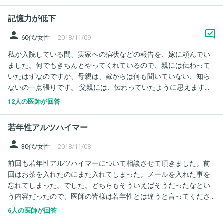
したが、パニック障害でこのような症状が出ることはあるのでし
た。ただ、環境が変わることのストレスはある気はしています。
ょうか？ 宜しくお願いします。
記憶力が低下
person
60代/女性
-
2018/11/09
私が入院している間、実家への病状などの報告を、嫁に頼んでい
ました。何でもきちんとやってくれているので、親には伝わって
いたはずなのですが、母親は、嫁からは何も聞いていない、知ら
ないの一点張りです。 父親には、伝わっていたように思えます。
嫁からは、両親が揃っているときに話をしにいっていたそうです
12人の医師が回答
が、それも一度や二度ではなく、週３回以上を三週間。ですが、
全く聞いていないと…。 前から、よく言った言わないの、口論を
若年性アルツハイマー
夫婦でしているのも見ています。結局、母親がいつも勘違いで間
違っているのですが…。 嫁姑問題ならば、ここでご相談させて頂
person
30代/女性
-
2018/11/08
くことではないのは、重々承知ですが、今までは、嫁に対して、
前回も若年性アルツハイマーについて相談させて頂きました。前
そのような扱いをしていなかったものですから、アルツハイマー
回はお茶を入れたのにまた入れてしまった。メールを入れた事を
型認知症ではないかと、心配しております。ちなみに、もうすぐ
忘れてしまった。でした。どちらもそういえばそうだったなとい
70の母親です。 他の症状が続くようであれば、受診した方が良い
う内容だったので、医師の皆様は若年性とは違うと言ってくださ
でしょうか？
いましたが、今回は仕事でお客様の予約を取ったつもりが全くな
6人の医師が回答
いのに予約帳には予約を書いていました。そういえば取ったなと