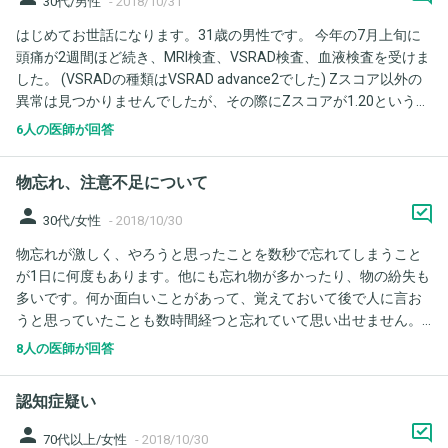
30代/男性
-
2018/10/31
はじめてお世話になります。31歳の男性です。 今年の7月上旬に
頭痛が2週間ほど続き、MRI検査、VSRAD検査、血液検査を受けま
した。 (VSRADの種類はVSRAD advance2でした) Zスコア以外の
異常は見つかりませんでしたが、その際にZスコアが1.20という数
字が出て、少しだけ海馬の萎縮が見られますとのことでした。 そ
6人の医師が回答
の時には海馬の萎縮についてよりむしろ中性脂肪が330ほどという
値が出たのでそちらについてのお叱りを先生からはうけ中性脂肪
物忘れ、注意不足について
の薬を処方され現在に至ります。 また私は喫煙をしているのです
が禁煙するようにも言われました。 日常生活で気になることはと
person
30代/女性
-
2018/10/30
くになく不安になりMMSE、長谷川式を受けましたが満点でし
物忘れが激しく、やろうと思ったことを数秒で忘れてしまうこと
た。 後に自分で調べるとVSRADは50歳未満では偽陽性が出ること
が1日に何度もあります。他にも忘れ物が多かったり、物の紛失も
もあるということを目にしたのですが、この説明の通りこの値は
多いです。何か面白いことがあって、覚えておいて後で人に言お
あまり気にしなくてよいのでしょうか？ 4か月間その結果のこと
うと思っていたことも数時間経つと忘れていて思い出せません。
をずっと考えてしまっていてとても不安です。
頼まれ事をしても、忘れていてできていないことが多いです。た
8人の医師が回答
まに若年認知症になるのではないかと不安になるのですが、大丈
夫でしょうか？
認知症疑い
person
70代以上/女性
-
2018/10/30