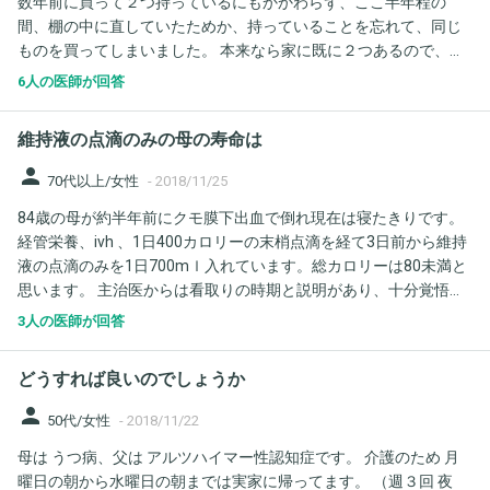
数年前に買って２つ持っているにもかかわらず、ここ半年程の
たケースを好転させる、何か良いアドバイスや方法はありますで
間、棚の中に直していたためか、持っていることを忘れて、同じ
しょうか？
ものを買ってしまいました。 本来なら家に既に２つあるので、今
日買う必要がなかったものです。 しかし、持っていることを忘れ
6人の医師が回答
て、購入時も「このサイズ、持ってないからちょうど良いね」な
どと思いながら選んでいました。 帰ってきて、夜になって、 「あ
維持液の点滴のみの母の寿命は
れ？確か同じもの持ってなかったっけ？」とハッ！と思い出し、
棚の奥を探してみると同じものがありゾッとしました。 普通なら
person
70代以上/女性
-
2018/11/25
お店でその同じ容器を見たら「これ持ってる」と認識できるはず
84歳の母が約半年前にクモ膜下出血で倒れ現在は寝たきりです。
なのに、あたかも初めて見たかのように、持っていないからと思
経管栄養、ivh 、1日400カロリーの末梢点滴を経て3日前から維持
い込んで購入してしまったのです。 買ってそのまま一度も使って
液の点滴のみを1日700mｌ入れています。総カロリーは80未満と
いなかったものならまだしも、半年間棚の中に直していたとは言
思います。 主治医からは看取りの時期と説明があり、十分覚悟は
え、半年前までは毎日のように使っていたものなのにと思うと、
しています。しかし末梢点滴になってから熱もでず、目を開けて
お店で容器を見て、同じものを持っていることを思い出せなかっ
3人の医師が回答
いる時間がとても長くなり、口を閉じてモゴモゴ動かしたりと反
たことが恐ろしくて、自分はアルツハイマーや認知症などではな
応が良くなっています。近い施設へ移ったので1日何回も母の施設
いのかと不安でたまりません。 ２ヶ月程前に引越しをしたことも
どうすれば良いのでしょうか
へ行くことが出来ています。 果たして母の命はどのくらい持つの
あり、今までと直している場所が変わり、その容器が目に触れる
でしょうか？反応してくれるのはいつまででしょうか？個人差が
ことがなかったことや、毎日多忙で疲れも溜まっているなどの留
person
50代/女性
-
2018/11/22
あるのは分かります。一般的な事例で構いませんので教えて下さ
意点はありますが、それにしても心配です。 この行動はアルツハ
母は うつ病、父は アルツハイマー性認知症です。 介護のため 月
い。
イマーや認知症などに一致しますでしょうか。
曜日の朝から水曜日の朝までは実家に帰ってます。 （週３回 夜