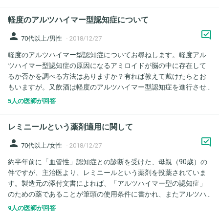
でもないそうだ 認知症の兆候でしょうか 記憶は確かで通院日や時
間もはっきり覚えています 早急に病院に連れて行った方が良いで
軽度のアルツハイマー型認知症について
すか また何科が良いのでしょうか 一人暮らしも限界で施設も考慮
した方が良いですか？
person
70代以上/男性
-
2018/12/27
軽度のアルツハイマー型認知症についてお尋ねします。軽度アル
ツハイマー型認知症の原因になるアミロイドが脳の中に存在して
るか否かを調べる方法はありますか？有れば教えて戴けたらとお
もいますが。又飲酒は軽度のアルツハイマー型認知症を進行させ
ますか？
5人の医師が回答
レミニールという薬剤適用に関して
person
70代以上/女性
-
2018/12/27
約半年前に「血管性」認知症との診断を受けた、母親（90歳）の
件ですが、主治医より、レミニールという薬剤を投薬されていま
す。製造元の添付文書によれば、「アルツハイマー型の認知症」
のための薬であることが筆頭の使用条件に書かれ、またアルツハ
イマー型以外の認知症には有効性が確認されていないともありま
9人の医師が回答
す。つまり、そもそもこの薬剤を処方すること自体に問題がある