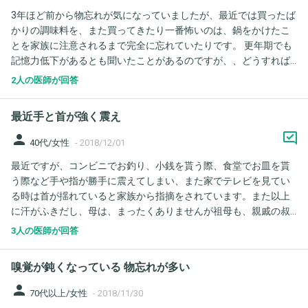
いことも) 病院からの補助栄養剤も摂取しています。 ・数日前に
3年ほど前から物忘れが気になっていましたが、最近では買ったば
いきなり低血糖で意識混濁したこと ・下痢と便秘を繰り返してお
かりの調味料を、また買ってきたり一番怖いのは、鍋をかけたこ
り、消化器の吸収が悪いと思われること ・普通の点滴だと限界が
とを家族に注意されるまで完全に忘れていたりです。 更年期でも
あること、血管が見つけづらいこと ・栄養が取れてないから、リ
記憶力低下があるとも聞いたことがあるのですが、、どうすれば
ハビリの負荷がかけづらい(栄養状態が回復したらカテーテルをや
よいか迷っています。
めることは可能) などです。 まずお伺いしたいのが、量は少なく
2人の医師が回答
とも口から食べれているのにも関わらず、このような状態だと中
心静脈カテーテルや胃ろうなどの対処をすることが普通なのでし
最近手と首が強く震え
ょうか？ またそれが必要だとして、手段をリハビリ病院がすすめ
る体外式の中心静脈カテーテルで始め、長く続くようなら&リハビ
person
40代/女性
-
2018/12/01
リ病院退院後に在宅で対処しやすいcvポートへ変更する処置を考
最近ですが、コンビニでお釣り、小銭を貰う際、食堂でお皿を貰
えています。 二回処置があるのは母にとって苦痛だと思います
う際など手や指が勝手に震えてしまい、また家でテレビを見てい
が、現実的でしょうか。 リハビリ病院が総合病院でないので、お
る時は首が揺れていると家族から指摘をされています。また以上
そらく胃ろう・cvポートができないことから、選択肢がないよう
に汗がふきだし、母は、まったくありませんが祖母も、親戚の叔
です。 ただまだリハビリ入院をしておきたいことから、他の病院
母も50才頃からパーキンソン病を患っています。幸い、叔母は初
に移ってcvポートや胃ろうの対処することも難しく、そのような
3人の医師が回答
期のパーキンソン病なので薬を飲みながら書道の先生をしていま
ことを考えています。
す。両親は私がパーキンソン病発症したのではないかと不安感が
嗅覚が鈍くなっている 物忘れが多い
あり、初期に表れる症状などありましたら教えていただきたくメ
ール致しました。
person
70代以上/女性
-
2018/11/30