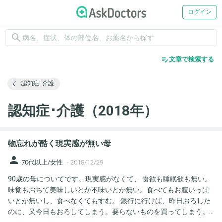
ログイン
search
edit_note
文章で検索する
認知症･介護
認知症･介護（2018年）
物忘れが酷く現実感が無い母
person
70代以上/女性
-
2018/12/29
90歳の母についてです。現実感がなくて、 食欲も睡眠欲も無い。
味覚もおちて美味しいとか不味いとか無い。食べてもお腹いっぱ
いとか無いし、食べなくてもすむ。 銀行に行けば、昨日おろした
のに、又今日もおろしてしまう。要らないものを買ってしまう。