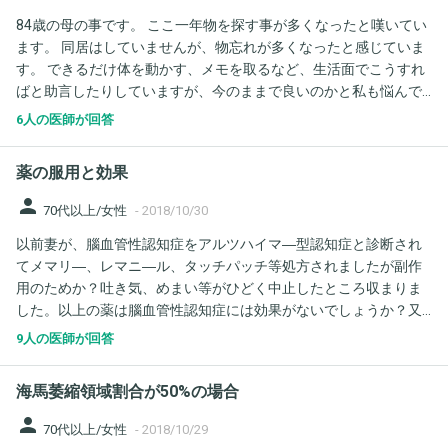
84歳の母の事です。 ここ一年物を探す事が多くなったと嘆いてい
ます。 同居はしていませんが、物忘れが多くなったと感じていま
す。 できるだけ体を動かす、メモを取るなど、生活面でこうすれ
ばと助言したりしていますが、今のままで良いのかと私も悩んで
います。 病院を受診すべきなのでしょうが、認知症であったとし
6人の医師が回答
て本人に知らせずに服用はできるのでしょうか？口にこそしませ
んが、不安な気持ちがあるだろうと察せます。 今後できるだけ安
薬の服用と効果
心して暮らせるようにしてあげたいです。本人にショックを与え
たくありません。 それと認知症のお薬に賛否がある事も気になり
person
70代以上/女性
-
2018/10/30
ます。
以前妻が、腦血管性認知症をアルツハイマ―型認知症と診断され
てメマリ―、レマニ―ル、タッチパッチ等処方されましたが副作
用のためか？吐き気、めまい等がひどく中止したところ収まりま
した。以上の薬は腦血管性認知症には効果がないでしょうか？又
腦血管性認知症にはどんな薬がありますか？今はまだ自分で日常
9人の医師が回答
的な生活はできます。（物忘れ、買い物）等に多少の支障はあり
ますけど。
海馬萎縮領域割合が50%の場合
person
70代以上/女性
-
2018/10/29