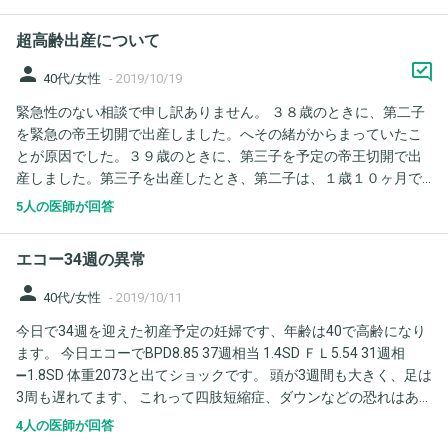
超高齢出産について
person
40代/女性
-
2019/10/19
緊急性のない相談で申し訳ありません。 ３８歳のときに、第二子
を緊急の帝王切開で出産しました。へその緒がからまっていたこ
とが原因でした。３９歳のときに、第三子を予定の帝王切開で出
産しました。第三子を出産したとき、第二子は、１歳１０ヶ月で
した。 結婚が遅かったのに、三人もの宝物に出会えて、とても幸
5人の医師が回答
せです。年齢的にも出産は、終わりと考えています。 しかし、た
まに、同じような年齢か少し上で、妊娠、出産をされている方を
エコー34週の異常
きくと、ふと、４人目を考えてしまう自分がいます。今、ちょう
ど４０ですし、二人目から１年足らずで、妊娠したことをかんが
person
40代/女性
-
2019/10/11
えると、第三子が１歳の今、また、妊娠するのは、体への負担が
今日で34週を迎えた初産予定の妊婦です、年齢は40で高齢になり
大きすぎますか？また、２年ぐらい妊娠にあけると、４１歳にな
ます。 今日エコーでBPD8.85 37週相当 1.4SD ＦＬ5.54 31週相
りますが、赤ちゃんや自分の体へのリスクはかなり高まります
➖1.8SD 体重2073と出てショックです。 頭が3週間も大きく、足は
か？ せっかく授かった命を精一杯育てていく義務がありますの
3周も遅れてます、 これって四肢短縮症、ダウンなどの恐れはあ
で、出産してから、体調を悪くするのは、できるだけ避けたいで
るのですか？ 先生は何も言われないのですが心配です。 先生方の
す。 もし、こんな相談を受けたら妊娠は、やめた方がよいと助言
4人の医師が回答
率直な意見を聞かせてください。 ちなみに今までどおり頭は2週
されますか？