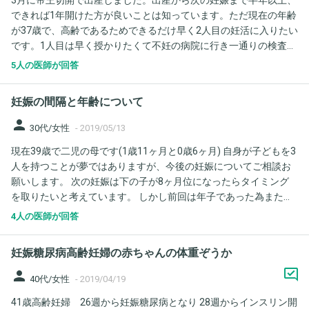
3月に帝王切開で出産しました。出産から次の妊娠まで半年以上、
できれば1年開けた方が良いことは知っています。ただ現在の年齢
が37歳で、高齢であるためできるだけ早く2人目の妊活に入りたい
です。1人目は早く授かりたくて不妊の病院に行き一通りの検査を
している間に自然妊娠しました。その際AMHが1.9と低いことがわ
5人の医師が回答
かりました。その他、プロラクチンが18と少し高かったですが卵
管通水検査やその他の検査は異常ありませんでした。 今は産後2
妊娠の間隔と年齢について
ヶ月で、母乳メインの混合で育児をしていて生理はまだありませ
ん。 今後できるだけ早く授かれるように準備をしたいのです。今
person
30代/女性
-
2019/05/13
は生理はないですが、卵子の数はやはり時間とともに減っている
現在39歳で二児の母です(1歳11ヶ月と0歳6ヶ月) 自身が子どもを3
のでしょうか？母乳を早めにやめた方がいい、体を冷やさない、
人を持つことが夢ではありますが、今後の妊娠についてご相談お
などアドバイスを下さい。
願いします。 次の妊娠は下の子が8ヶ月位になったらタイミング
を取りたいと考えています。 しかし前回は年子であった為また間
を空けずに妊娠するのと、40歳代になっても1年位は空けてから妊
4人の医師が回答
娠するのと、どちらが母体には負担が少ないのでしょうか？ また
将来的な身体の変化についても年子であるのとそうではない場
妊娠糖尿病高齢妊婦の赤ちゃんの体重ぞうか
合、違いがあるのかお聞きしたいです。 もちろん妊娠出来ればの
話ですが(36歳の時の凍結卵がありますが、まだ移植してはおらず
person
40代/女性
-
2019/04/19
現在の子は2人とも自然妊娠です) もし3人連続年子になったとし
41歳高齢妊婦 26週から妊娠糖尿病となり 28週からインスリン開
て、母体リスクは高くなるのかどうか(将来的にも)も併せてお聞き