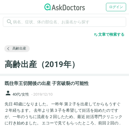
ログイン
search
edit_note
文章で検索する
高齢出産
高齢出産（2019年）
既往帝王切開後の出産 子宮破裂の可能性
person
40代/女性
-
2019/12/10
先日 40歳になりました。 一昨年 第２子を出産してからもうすぐ
２年経ちます。 去年より第３子を希望して妊活を始めたのです
が、一年のうちに流産を２回したため、最近 妊活専門クリニック
に行き始めました。 エコーで見てもらったところ、前回２回の帝