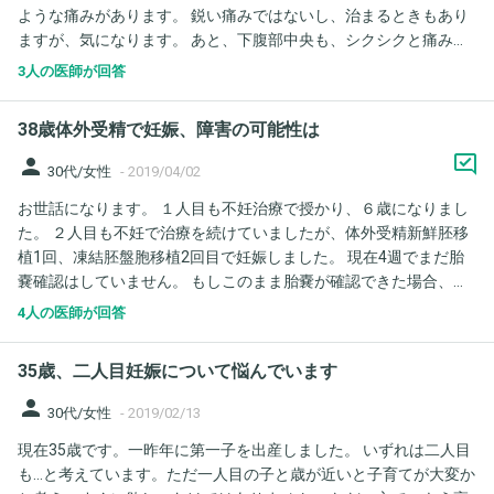
ような痛みがあります。 鋭い痛みではないし、治まるときもあり
ますが、気になります。 あと、下腹部中央も、シクシクと痛みま
す。 出血はしていません。 今日は注射の日だったので、病院で聞
3人の医師が回答
きましたが、エコーの内診も刺激になるので、次回の診察まで待
ちましょうと言われ、胎嚢確認はしていません。 私は、1cmの胆
38歳体外受精で妊娠、障害の可能性は
石をもっていますが、右脇腹の痛みは胆石のせいなのか、妊娠の
せいなのか、どっちなんでしょうか？ 下腹部の痛みもあるし、子
person
30代/女性
-
2019/04/02
宮外妊娠や流産が心配です。
お世話になります。 １人目も不妊治療で授かり、６歳になりまし
た。 ２人目も不妊で治療を続けていましたが、体外受精新鮮胚移
植1回、凍結胚盤胞移植2回目で妊娠しました。 現在4週でまだ胎
嚢確認はしていません。 もしこのまま胎嚢が確認できた場合、出
産の時には39歳です。 40歳で出産の場合、ダウン症の確率は100
4人の医師が回答
人に1人と見ました。 39歳の場合も同じと考えて宜しいのでしょ
うか？ 検査を受けるべきなのか悩んでいます。
35歳、二人目妊娠について悩んでいます
person
30代/女性
-
2019/02/13
現在35歳です。一昨年に第一子を出産しました。 いずれは二人目
も…と考えています。ただ一人目の子と歳が近いと子育てが大変か