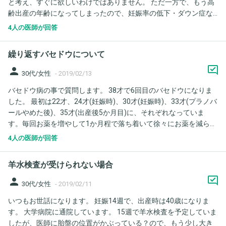
と考え、すぐに欲しいわけではありません。 ただ一方で、もう高
齢出産の年齢になってしまったので、妊娠率の低下・ダウン症な
ど先天的異常の確率が上がる点などからなるべく早い方が良いの
4人の医師が回答
ではとも考えています。 （1）妊娠率についてですが、第一子の
妊娠時は33歳でその時も既にあまり若くなかったのですが、妊活
繰り返すバセドウについて
開始2ヶ月で妊娠した事もあり、主人（32歳）は「もう少しゆっく
り考えても良いんじゃない？」と言います。しかし二人目不妊な
person
30代/女性
-
2019/02/13
どという言葉もよく聞きますし、第一子がすぐにできたからとい
バセドウ病の事で質問します。 38才で6回目のバセドウになりま
って次もそう上手くいくとは限らないですよね？ （2）35歳の妊
した。 最初は22才、24才(妊娠時)、30才(妊娠時)、33才(プラノバ
娠で先天的異常の子ができる確率とはどれくらいでしょうか。ネ
ールやめた後)、35才(出産後5か月目)に、それぞれなっていま
ットでは色々情報がありますが、リアルなお話を聞きたいです。
す。毎回お薬を増やして1か月程で落ち着いて徐々にお薬を減らし
以上よろしくお願いいたします。
ての繰り返しです。 今回、お薬を週に1錠のんでいたのですが、
4人の医師が回答
おそらくストレス原因と思われます。 何回もバセドウになるので
心配しています。 バセドウはこんなに何回も繰り返すものでしょ
羊水検査が受けられない場合
うか？ 私だけでしょうか？ まだ下の子供は3才なので、この先将
来が心配です。 こんなに何回もバセドウになっても、お薬服用だ
person
30代/女性
-
2019/02/11
けで大丈夫な方も多いのですか？ また、気を付ける事などありま
いつもお世話になります。 妊娠14週で、出産時は40歳になりま
すか？ 仕事は週に5日事務仕事していますが、時間を減らしても
す。 大学病院に通院しています。 15週で羊水検査を予定していま
らおうかとも思っています。 宜しくお願い致します。
したが、医師に胎盤の位置がかぶっている？ので、もう少し大き