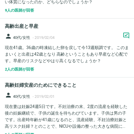
い体質になったのか、どちらなのでしょうか？
頂きたく思います。 1.糖尿の負荷検査の結果は「見逃し」などな
く正確なものでしょうか。というのも当日途中で血糖値の急な上
9人の医師が回答
昇の為か非常に具合が悪くなり、2時間ベッドで休ませてもらって
いました。これは糖尿病じゃなくても起こり得る普通の症状でし
高齢出産と早産
ょうか。 2 .検査時～現在の間に糖尿病になり、それが原因で巨大
児になりそうだという可能性もありますでしょうか。先生には尿
person
40代/女性
-
2019/02/04
検査は異常がないので、もう一度負荷検査する必要はないと言わ
現在41歳。36歳の時凍結した卵を戻して今13週順調です。 このま
れていますが、少し不安です。私自身の体重もかなり増加してい
まいくと出産は42歳となり 高齢ということもあり早産など心配で
ますが、こちらの先生には何も言われません。妊娠前46～7kg、
す。早産のリスクなどやはり高くなるでしょうか？
現在34週で60kg(157cm) です。つわりが治らず偏食している自覚
があります(毎日のカロリー摂取は1800～2000前後) よろしくお願
2人の医師が回答
いします。
高齢妊婦安産のためにできること
person
40代/女性
-
2019/02/01
現在妻は妊娠24週5日です。不妊治療の末、2度の流産を経験した
後の妊娠継続で、子供の誕生を待ちわびています。子供は男の子
です。出産時年齢が41歳になるのと、流産経験、不妊治療妊娠と
高リスク妊婦？とのことで、NICUや設備の整った大きな病院に転
院しての出産となります。その病院では原則として自然分娩で、