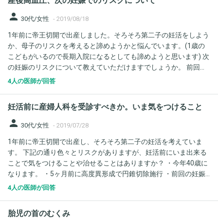
産後高血圧、次の妊娠でのリスクについて
person
30代/女性
-
2019/08/18
1年前に帝王切開で出産しました。そろそろ第二子の妊活をしよう
か、母子のリスクを考えると諦めようかと悩んでいます。(1歳の
こどもがいるので長期入院になるとしても諦めようと思います) 次
の妊娠のリスクについて教えていただけますでしょうか。 前回の
妊娠で、妊娠糖尿病、妊娠中は血圧は問題なかったのですが産後
4人の医師が回答
高血圧症になりました(産後3ヶ月くらいで戻りました) 産後高血圧
になると、次の妊娠で妊娠高血圧になる可能性が高いと言われま
妊活前に産婦人科を受診すべきか。いま気をつけること
したが、やはりそうなのでしょうか？ 下記のとおり心配な点もあ
りますが、私が一番怖いのは妊娠高血圧症です。これについて詳
person
30代/女性
-
2019/07/28
しく教えてください。 (その他) ・今年40歳になります。 ・半年前
1年前に帝王切開で出産し、そろそろ第二子の妊活を考えていま
に高度異形成で円錐切除施行 ・体重は60キロでBMIの標準体重よ
す。 下記の通り色々とリスクがありますが、妊活前にいま出来る
り4キロオーバー
ことで気をつけることや治せることはありますか？ ・今年40歳に
なります。 ・5ヶ月前に高度異形成で円錐切除施行 ・前回の妊娠
で、妊娠糖尿病、産後高血圧発症(産後高血圧になると、次の妊娠
4人の医師が回答
で妊娠高血圧になる可能性があると言われたような気がします) ・
帝王切開の傷がケロイドになっており、いまだに痛みはありま
胎児の首のむくみ
す。 ・体重は61キロでBMIの標準体重より5キロオーバーです。妊