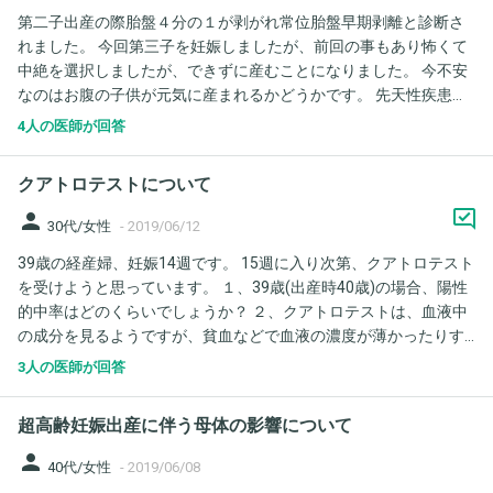
第二子出産の際胎盤４分の１が剥がれ常位胎盤早期剥離と診断さ
いかと思いますが、よろしくお願いします。
れました。 今回第三子を妊娠しましたが、前回の事もあり怖くて
中絶を選択しましたが、できずに産むことになりました。 今不安
なのはお腹の子供が元気に産まれるかどうかです。 先天性疾患、
ダウン症やトリソミーなどとても不安です。両家の親族にそのよ
4人の医師が回答
うな障害はありません。年齢も28で高齢ではないと思いますが不
安でここで質問させてください。 28歳で先天性異常の確率はどの
クアトロテストについて
くらいですか？
person
30代/女性
-
2019/06/12
39歳の経産婦、妊娠14週です。 15週に入り次第、クアトロテスト
を受けようと思っています。 １、39歳(出産時40歳)の場合、陽性
的中率はどのくらいでしょうか？ ２、クアトロテストは、血液中
の成分を見るようですが、貧血などで血液の濃度が薄かったりす
る場合は結果に支障が出るのでしょうか？ どうぞよろしくお願い
3人の医師が回答
いたします。
超高齢妊娠出産に伴う母体の影響について
person
40代/女性
-
2019/06/08