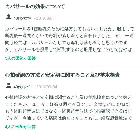
ら８月下旬辺りから半分に折って飲み始めた頃に、 男性との身体
カバサールの効果について
の関係が７年ぶりくらいにあり、 それから１週間、妊娠の初期症
状が出てます。 高齢の為、妊娠出産子育てなど自身はなく諦め
person
40代/女性
-
2019/09/11
てもいたとこでその症状が。 男性は外国籍で日本に住んでる年下
カバサールを1錠断乳のために処方してもらいましたが、服用して
の人で結婚して子供が欲しいと言ってます。 が、お互いまだ未婚
断乳後一週間くらいで母乳が落ち着くと言われました。 が、 一週
の為、その人は気持ちだけオーバーヒートしてるようです。 もし
間も経てば、カバサールなしでも母乳は落ち着くと思うのです
も妊娠していいて努力すれば健康そうな子供が生まれそうなら、
が、カバサールを服用して断乳するのと服用しないのとではやは
産みたい（帝王切開？）気持ちが出てきました。 金銭面の準備
り母乳の生産量は違うものでしょうか？
も全くなくどこへ相談したらいいのかわからずここに記入してい
5人の医師が回答
ます。 胸がはる。乳首痛い。 食欲増えた。お腹も張ってき
た。 不思議な幸せ気分。おしっこが近くなった。 ぼ～として
心拍確認の方法と安定期に関すること及び羊水検査
眠い。 など症状あります。 三日くらい前から症状が増え、安静
にしているとこです。３０歳年下の男性です。
person
40代/女性
-
2019/09/04
心拍確認の方法と安定期に関すること及び羊水検査について教え
てください。 １、今、妊娠８週と４日です。文献などによれば、
もう経腟超音波法ではなく、経腹超音波法で心拍確認できるはず
ですが、今通っている病院は前回と今回ともに、経腟超音波法で
した。順調で音も聞こえていますが、経腟超音波法でもこの時期
4人の医師が回答
なら予後良好と判断してよろしいのでしょうか？８週以降は経腹
超音波法が使えて、それで心拍確認できればほぼ予後良好という