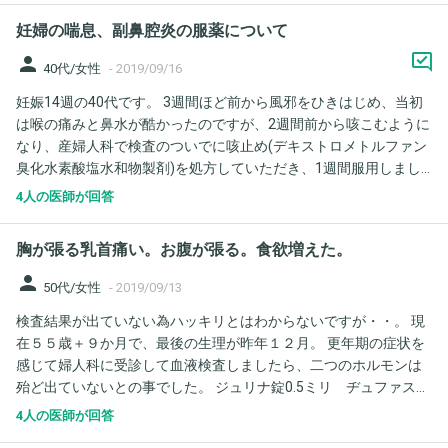
間近く大きく、足も2週間近く遅れていましたかまだ3週間は初め
妊婦の喘息、副鼻腔炎の服薬について
てです
person
40代/女性
-
2019/09/16
妊娠14週の40代です。 3週間ほど前から風邪をひきはじめ、当初
は喉の痛みと鼻水が酷かったのですが、2週間前から咳こむように
なり、産婦人科で検査のついでに咳止め(デキストロメトルファン
臭化水素酸塩水和物製剤)を処方していただき、1週間服用しまし
たが、回復しないため、近くの呼吸器内科に妊娠していることを
4人の医師が回答
伝えた上で受診しました。すると、咳は喘息の状態であること
と、鼻水も副鼻腔炎であろうとの診断で2種類の吸入(メプチンス
胸が張る乳首痛い。お腹が張る。食欲増えた。
イングヘラーとシムビコート)と漢方(葛根湯加川きゅう辛夷)を処
方されました。 シムビコートは妊婦も使えるとのことなので、処
person
50代/女性
-
2019/09/13
方された通り1ヶ月間使用したいと思うのですが、そのほかの薬は
検査結果が出ていない為ハッキリとはわからないですが・・。 現
症状さえなくなれば中止してもよいものでしょうか？胎児に影響
在５５歳＋９か月で、最後の生理が昨年１２月。 更年期の症状を
がないのか心配になっています。
感じて婦人科に受診して血液検査しましたら、二つのホルモンは
殆ど出ていないとの事でした。 ジュリナ錠0.5ミリ ヂュファスト
ン５ミリを処方していただきましたが飲み始めあわず、 時々半分
4人の医師が回答
に折って飲も様子を見る程度でした。 飲み始めて少し落ち着いた