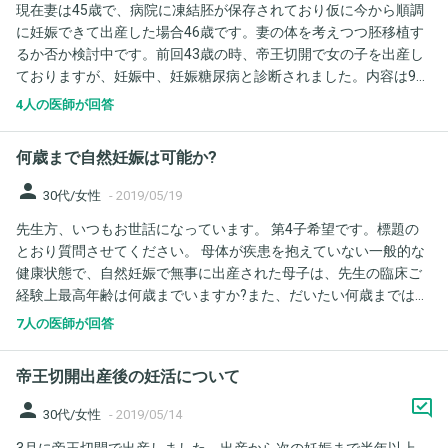
現在妻は45歳で、病院に凍結胚が保存されており仮に今から順調
に妊娠できて出産した場合46歳です。妻の体を考えつつ胚移植す
るか否か検討中です。前回43歳の時、帝王切開で女の子を出産し
ておりますが、妊娠中、妊娠糖尿病と診断されました。内容は9週
目に実施したブドウ糖負荷試験という検査で2時間値で220という
4人の医師が回答
結果だったそうです。今現在は、不可試験が1時間値が160、2時
間値が120というものだそうです。その他は甲状腺ホルモンが下が
何歳まで自然妊娠は可能か?
りFT3が1.0、FT4が0.67、TSHか2.88との値だそうで特に治療はし
てないそうです。出産後は全て正常値に戻ってます。高齢出産に
person
30代/女性
-
2019/05/19
伴う子供の染色体異常等のリスクは認識済みです。これらの状況
先生方、いつもお世話になっています。 第4子希望です。標題の
でこれから妊娠した場合、考えられる母体の影響についてお願い
とおり質問させてください。 母体が疾患を抱えていない一般的な
します。若い方と比較した危険性についてもご教示お願いしま
健康状態で、自然妊娠で無事に出産された母子は、先生の臨床ご
す。
経験上最高年齢は何歳までいますか?また、だいたい何歳までは複
数人ご経験がありますか? 自然妊娠をあきらめたほうがよいと一般
7人の医師が回答
的にお考えになる年齢は42歳くらいでしょうか? 以前にこちらで
44歳での自然妊娠について質問された方が、自然妊娠はほとんど
帝王切開出産後の妊活について
考えられない、かなり厳しいという返答をもらっていらして、何
歳なのか知りたいです。 よろしくお願いいたします。
person
30代/女性
-
2019/05/14