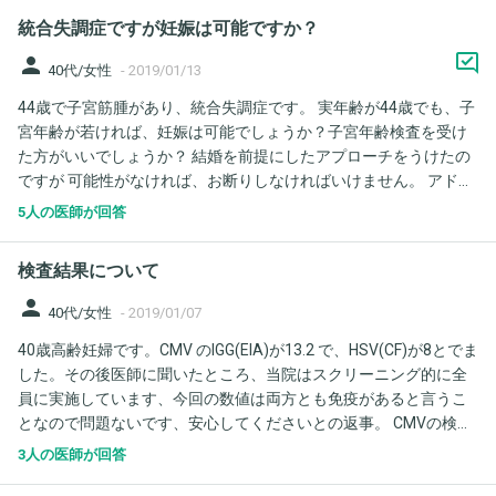
よいと言われ、腎機能もほぼ回復してるとの診断でした。 インス
統合失調症ですが妊娠は可能ですか？
リンは出産後から打たなくていいと言われ、以降使ってません。
高齢である事、前回の妊娠でこれだけ体に負担があった事によ
person
40代/女性
-
2019/01/13
り、次の妊娠は諦めた方が良いでしょうか？ まだ生理も再開して
44歳で子宮筋腫があり、統合失調症です。 実年齢が44歳でも、子
ないですし、娘を無事出産できただけで本当に奇跡だと思ってい
宮年齢が若ければ、妊娠は可能でしょうか？子宮年齢検査を受け
るので、2人目も絶対欲しいというわけではないのですが、兄弟が
た方がいいでしょうか？ 結婚を前提にしたアプローチをうけたの
いた方が良いかな？という思いもあり、妊娠・出産のリミットを
ですが 可能性がなければ、お断りしなければいけません。 アドバ
考え、1年後に妊活してもいいのか、リスクがかなり高くやめた方
イスお願いします。
がいいのか知りたく相談させていただきました。 よろしくお願い
5人の医師が回答
いたします。
検査結果について
person
40代/女性
-
2019/01/07
40歳高齢妊婦です。CMV のIGG(EIA)が13.2 で、HSV(CF)が8とでま
した。その後医師に聞いたところ、当院はスクリーニング的に全
員に実施しています、今回の数値は両方とも免疫があると言うこ
となので問題ないです、安心してくださいとの返事。 CMVの検査
はＩＧＧのみですが、13.2と陽性で、ＩＧMを検査しないとのこ
3人の医師が回答
と。 素人からだと検査しないと安心できないとおもいますが、ど