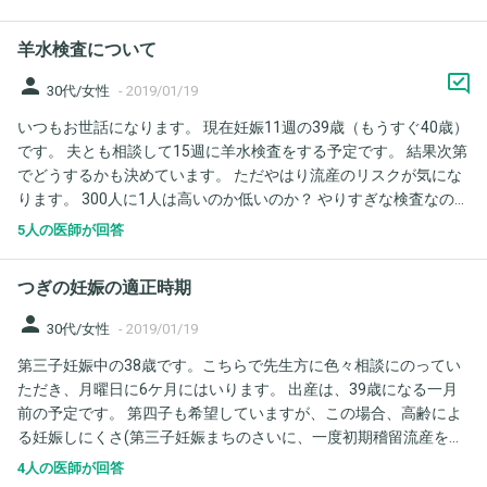
らで妊娠しても大丈夫と言われた場合心臓の方は大丈夫なんです
かね？ 今は1年に1回見てもらっていて2人目出産後1ヶ月で見ても
羊水検査について
らいましたが正常で問題はないと言われてます。 先生に直接聞く
のが良いと思いますが次回の病院までまだまだ先なのでその前に
person
30代/女性
-
2019/01/19
こちらで相談させてもらいました。
いつもお世話になります。 現在妊娠11週の39歳（もうすぐ40歳）
です。 夫とも相談して15週に羊水検査をする予定です。 結果次第
でどうするかも決めています。 ただやはり流産のリスクが気にな
ります。 300人に1人は高いのか低いのか？ やりすぎな検査なので
しょうか？
5人の医師が回答
つぎの妊娠の適正時期
person
30代/女性
-
2019/01/19
第三子妊娠中の38歳です。こちらで先生方に色々相談にのってい
ただき、月曜日に6ケ月にはいります。 出産は、39歳になる一月
前の予定です。 第四子も希望していますが、この場合、高齢によ
る妊娠しにくさ(第三子妊娠まちのさいに、一度初期稽留流産をし
ました)と、産後からだをやすめ子宮をやすませる期間とのバラン
4人の医師が回答
スを考慮すると、産後どれくらいから、妊活をするのがよいでし