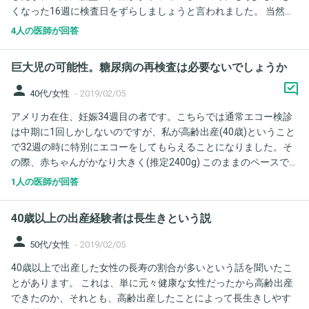
くなった16週に検査日をずらしましょうと言われました。 当然羊
水検査を受けれるものと思い、他の血液検査などは受けていませ
4人の医師が回答
ん。 25日に検査前に診察があります。 万が一、胎盤の位置によっ
て羊水検査が受けられない場合、その段階で他の血液検査を受け
巨大児の可能性。糖尿病の再検査は必要ないでしょうか
ることは可能ですか？ その場合、どの検査を受けるのがいいので
しょうか？ よろしくお願いします。
person
40代/女性
-
2019/02/05
アメリカ在住、妊娠34週目の者です。こちらでは通常エコー検診
は中期に1回しかしないのですが、私が高齢出産(40歳)ということ
で32週の時に特別にエコーをしてもらえることになりました。そ
の際、赤ちゃんがかなり大きく(推定2400g) このままのペースで
は巨大児になることを告げられました。前回のエコーは19週目で
1人の医師が回答
その時も大きい方ではありました(推定体重は教えてもらえません
でしたが、サイズは20週目に当たると) 28週目の時に糖尿病検査
40歳以上の出産経験者は長生きという説
はしてあり、結果は全て基準値内でした。(75mg / 85→112→104
)。先生がおっしゃるにはこの時の結果が正常だから、糖尿病によ
person
50代/女性
-
2019/02/05
る巨大児ではないだろう、最終的に何キロだったら帝王切開にす
40歳以上で出産した女性の長寿の割合が多いという話を聞いたこ
るか自分たちで決めておきなさい、とのことでした。特に私の骨
とがあります。 これは、単に元々健康な女性だったから高齢出産
盤の大きさと比べたりしてアドバイスをくれるわけでも無いよう
できたのか、それとも、高齢出産したことによって長生きしやす
です。 そこで幾つか疑問が湧いてきたので、ここでアドバイスを