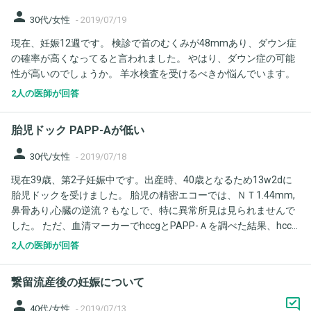
娠前に何キロ減量していた方がよいですか？ 妊活前に産婦人科を
person
30代/女性
-
2019/07/19
受診し、検査や相談をした方がよいのでしょうか？ 宜しくお願い
現在、妊娠12週です。 検診で首のむくみが48mmあり、ダウン症
します。
の確率が高くなってると言われました。 やはり、ダウン症の可能
性が高いのでしょうか。 羊水検査を受けるべきか悩んでいます。
2人の医師が回答
胎児ドック PAPP-Aが低い
person
30代/女性
-
2019/07/18
現在39歳、第2子妊娠中です。出産時、40歳となるため13w2dに
胎児ドックを受けました。 胎児の精密エコーでは、ＮＴ1.44mm,
鼻骨あり,心臓の逆流？もなしで、特に異常所見は見られませんで
した。 ただ、血清マーカーでhccgとPAPP-Ａを調べた結果、hccg
は1.08MOM、PAPP-Ａは0.48MOMという結果でした。 総合的な
2人の医師が回答
結果は、21トリソミ-は1/281,13トリソミ-は1/ ,18トリソミ-は1/
でした。 ただ、先生は採血の結果には全く触れず 、私の場合は年
繋留流産後の妊娠について
齢が確率を上げているとのことでした。(年齢的のみの確率なら1/
91) すでに羊水検査の予約も入れてありますが、少し質問させてい
person
40代/女性
-
2019/07/13