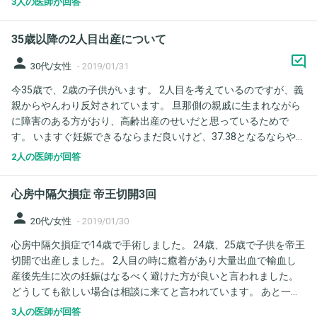
3人の医師が回答
無痛分娩もありません。 初めての出産、かつ高齢のため、安産を
強く願っています。安産になるためにできることをしたいと思い
35歳以降の2人目出産について
ますが、何をすればいいでしょうか？運動、食事など総合的なア
ドバイスをお願い致します。 また、安産のために有酸素運動がい
person
30代/女性
-
2019/01/31
いとのことで、ルームランナー（傾斜4度）を購入し、心拍数110
今35歳で、2歳の子供がいます。 2人目を考えているのですが、義
から120を維持する有酸素運動を毎日15分程度させたいと思って
親からやんわり反対されています。 旦那側の親戚に生まれながら
います（傾斜4度なので時速3.5kmほどでこの心拍になると思いま
に障害のある方がおり、高齢出産のせいだと思っているためで
す）。この有酸素運動はしても大丈夫でしょうか？逆に胎児に悪
す。 いますぐ妊娠できるならまだ良いけど、37.38となるならやめ
影響になるならばやめておきます。 以上、ご回答よろしくお願い
た方がいいと言われます。 もちろん障害の有無は高齢になるほど
致します。
2人の医師が回答
あがるでしょうし、年齢のせいだけでもないし、産んでみなけれ
ばわからないことは理解しております。 「何歳くらいまではあま
心房中隔欠損症 帝王切開3回
り気にしなくていいのではないか」という目安があれば教えて下
さい。 よろしくお願いします。 （ちなみに第一子は妊娠中〜産
person
20代/女性
-
2019/01/30
後、母子ともに問題ありませんでした）
心房中隔欠損症で14歳で手術しました。 24歳、25歳で子供を帝王
切開で出産しました。 2人目の時に癒着があり大量出血で輸血し
産後先生に次の妊娠はなるべく避けた方が良いと言われました。
どうしても欲しい場合は相談に来てと言われています。 あと一人
欲しいので下の子が1歳になる頃相談に行こうと思ってますがそち
3人の医師が回答