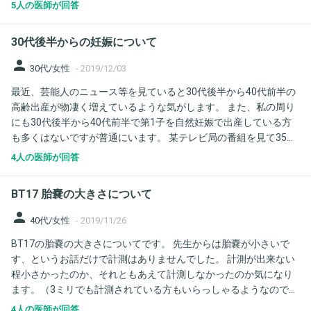
王切開の部分が薄くなっていて 次の妊娠中 子宮破裂の確率が少し
5人の医師が回答
高めになると言われ 不安です。 今後 もし妊娠出来たとして その
ような事になってしまった場合 母子とも どのようなリスクがある
30代後半からの妊娠について
のでしょうか？ 前回２回の妊娠中は特に目立つトラブルは無かっ
たのですが、現在40歳ということで 子宮破裂を含め 早産などのト
person
30代/女性
-
2019/12/03
ラブルが起こる確率は高くなるのでしょうか？ 教えてください。
最近、芸能人のニュース等を見ていると30代後半から40代前半の
高齢出産が物凄く増えているような気がします。 また、私の周り
にも30代後半から40代前半で第1子を自然妊娠で出産している方
も多くはないですが普通にいます。 某テレビ局の番組を見て35歳
までに出産しないと、卵子が老化すると言われていますが、あれ
4人の医師が回答
は本当でしょうか。 某芸能人に関しては44歳で自然妊娠してま
す。35歳過ぎれば必ず不妊治療しないといけないという私の認識
BT17 胎嚢の大きさについて
は違うのでしょうか。 戦時中は、50近くまで子供を産んでいたの
に今は35歳までというのは変な気がします。 産めない人は20代で
person
40代/女性
-
2019/11/26
も治療が必要だし、40代でも普通に元気な赤ちゃんを産める人は
BT17の胎嚢の大きさについてです。 先生からは胎嚢が小さいで
産めるという認識で合ってますか。
す、というお話だけで計測はありませんでした。 計測が出来ない
程小さかったのか、それともあえて計測しなかったのか気になり
ます。（3ミリでも計測されている方もいらっしゃるようなのです
がエコー的に計測不可能な数値はどれくらいなのでしょうか）
4人の医師が回答