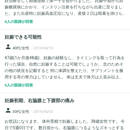
妊治療をして顕微授精で第一子を授かりました。 妊娠中期から妊
娠糖尿病にかかり、インスリン注射を打ちながら出産に至りまし
た。また出産時に妊娠高血圧症になり、産後２日は暗幕を掛けら
れ病室で絶対安静状態でした。現在は血圧に全く問題ありませ
4人の医師が回答
ん。 以上のことから第二子を出産することはかなりリスクがある
でしょうか？年齢的には早くほしい気持ちもありますが、リスク
妊娠できる可能性
が高いなら諦めるかまだ気持ちが揺れています。 現在ＢＭＩ27で
体重も落とさないといけないですよね？Ha1cは6.1でした。 一度
person
40代/女性
-
2019/04/10
妊娠中毒症にかかると次もなりやすいと聞いています。
47歳(1か月後48歳)、妊娠の経験なし、タイミングを取って行為を
行った場合、自然に妊娠することは可能でしょうか。 念のためそ
の他の状況を記載すると 特に体調を整えたり、サプリメントを服
用する等の努力はしていません。 体は丈夫で体力は人並み以上に
あります。 子宮筋腫は小さいものはありますが問題になるほどで
5人の医師が回答
はないといわれてます。 婦人系の病気にかかったことはありませ
ん。 夜中に目が覚めるという更年期障害があります。 妊娠を期待
妊娠初期、右脇腹と下腹部の痛み
しているわけではないのですが、可能性としては0でないとしても
どのくらいかるのかなと思いご質問しました。 宜しくお願い致し
person
30代/女性
-
2019/04/05
ます。
お世話になります。 体外受精で妊娠しました。38歳女性です。 今
日で5週0日です。 数日前から、右脇腹につるようなズキっとする