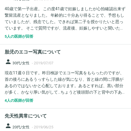
ただきたいと思います。 1。一般的にhccgが高く、PAPP-Aが低い
40歳で第一子出産。 この度41歳で妊娠しましたが心拍確認出来ず
と21トリソミ-の確率が高くなると読みしたが、それは2つとも該
繋留流産となりました。 年齢的に十分あり得ることで、予想もし
当する場合なのでしょうか？たとえば、私のようにhccgは普通で
ていましたが、残念でした。できれば第二子を授かりたいと思っ
PAPP-Aが低いと言う場合でも、21トリソミ-の確率は高くなるの
ています。 そこで質問ですが、流産後、妊娠しやすいと聞いたこ
でしょうか？ 2。PAPP-Aが0.48というのはやはり低い値なのでし
とがありますが本当でしょうか？ またいつから妊活再開可能なの
ょうか？またその場合、胎児に何か違う障害などは考えられるの
5人の医師が回答
でしょうか？
でひょうか？
胎児のエコー写真について
person
30代/女性
-
2019/07/07
現在11週０日です。昨日検診でエコー写真をもらったのですが、
首の後ろにあるうっすらした線が気になり、首と線の間に浮腫が
あるのではないかと心配しております。あるとすれば、黒い部分
が多く、かなり厚い気がして…ちょうど後頭部の下と背中の下あた
りにあるはっきりしない白い線です。この写真で何かわかります
4人の医師が回答
か？ とくに医師からは何も言われませんでしたが、こちらがダウ
ン症などの心配をしていると伝えないとみてくれないものでしょ
先天性異常について
うか。 次の検診のときに少し話してみようとは思うのですが、次
は12週６日です。その時期でもNTを診てもらうのは遅すぎないで
person
20代/女性
-
2019/06/25
しょうか？ 37歳と高齢のため気にしております。 写真では見にく