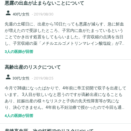
悪露の出血が止まらないことについて
文献を読みました。もちろん完全に安心できないとは思っていま
すので油断はしませんが。 ２、羊水検査を勧められました。40歳
person
40代/女性
-
2019/08/30
過ぎての出産は確率が上がるとのことで不安です。不安になって
先週の土曜日に、出産から10日たっても悪露が減らす、急に鮮血
も仕方ありませんが不安です。15万ほどかかる検査でどのくらい
が増えたので受診したところ、子宮内に血がたまっているという
信頼できるものなのでしょうか。一番精度の高いものを受けよう
ことでかき出す処置をしてもらいました。子宮収縮の点滴を当日
と思っています。またどこで受けたらいいなどはあるのでしょう
し、子宮収縮の薬「メチルエルゴメトリンマレイン酸塩錠」が7日
か。 お忙しい中すみません。よろしくお願いいたします。
分処方されました。当日はかなりの出血で、次の日の日中はほぼ
3人の医師が回答
減っていたのが、夜にはまた多量の出血があり、今日でほぼ１週
間たちますが、それからずっと生理の３日目くらいの出血が続い
高齢出産のリスクについて
ています。二日前に不安になり、問い合わせたのですが、来週に
１ヶ月健診があるからそれまで様子を見てといわれましたが、い
person
30代/女性
-
2019/08/25
っこうに出血が減らないので不安になってきました。少し痛みも
今月で38歳になったばかりで、4年前に帝王切開で双子を出産して
出てきたような気がします。このまま健診まで待ってて大丈夫な
います。 3人目が欲しいなと思うのですが高齢出産になることも
のでしょうか？
あり、妊娠出産の様々なリスクと子供の先天性障害等が気にな
り、決心できません。4年前も不妊治療で授かったので今回も通院
することになります。うまく授かっても39歳での2回目の帝王切開
4人の医師が回答
での出産となりますが、妊娠出産はかなりハイリスクですか？参
考にしたいのでご意見をお聞かせください。