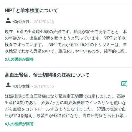
ょうか?三人とも、タイミング法のみで授かっています。 卵子と身
NIPTと羊水検査について
体がすこしでも若いうちにという気持ちでいますが、半年で妊活
は、あぶないでしょうか? どうぞよろしくお願いいたします。
person
40代/女性
-
2019/01/16
現在、6週の出産時40歳の妊婦です。胎児が双子であることと、私
の年齢から、出生前診断を受けようと思っています。NIPT と羊水
検査で迷っています。 . NIPTでわかる13,18,21のトリソミーは、羊
水検査でわかる異常の中で、重症化しやすいものや、確率的に高
いものと考えてよいのでしょうか？ . 羊水検査で分かるその他の異
3人の医師が回答
常は、13,18,21トリソミーと比べたら重症化するものではない、
もしくは、確率的に低いものなのでしょうか？またどのようなも
高血圧腎症、帝王切開後の妊娠について
のがあるのでしょうか？
person
40代/女性
-
2019/01/16
妊娠後期に高血圧腎症になり緊急帝王切開で出産しました。 高齢
出産(40歳)であり、妊娠7ヶ月の時妊娠糖尿でインスリンを使いな
がら血糖をコントロールするようになりました。 37週の検診で血
圧が140を超え、尿蛋白が+8？位になり、高血圧腎症と言われ緊
急帝王切開になりました。 現在産後3ヶ月半経ち、血圧もほぼ正
4人の医師が回答
常に戻り、尿蛋白は+-。先月末の検診でもう降圧剤は飲まなくて