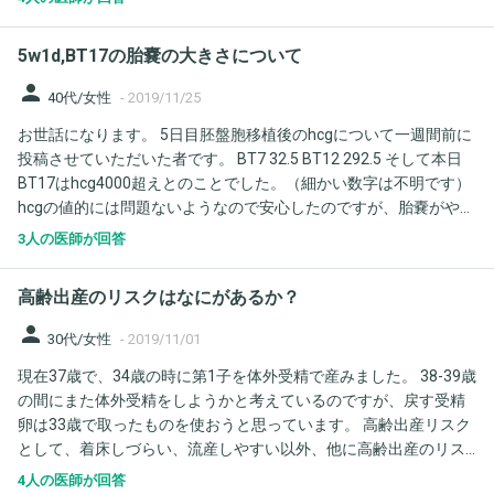
hcgは4000以上です。 どうぞよろしくお願いいたします。
5w1d,BT17の胎嚢の大きさについて
person
40代/女性
-
2019/11/25
お世話になります。 5日目胚盤胞移植後のhcgについて一週間前に
投稿させていただいた者です。 BT7 32.5 BT12 292.5 そして本日
BT17はhcg4000超えとのことでした。（細かい数字は不明です）
hcgの値的には問題ないようなので安心したのですが、胎嚢がやは
り小さいとお話があり、本来あるはずの計測はしてもらえません
3人の医師が回答
でした。 （いただいたエコー写真には黒くて丸い胎嚢がありまし
た。） 私の年齢が40歳のため、このまま胎嚢が大きくなるかどう
高齢出産のリスクはなにがあるか？
かは私の年齢に関係してくるというようなお話があったのです
が、染色体異常のない育つはずの元気な卵が、母体の年齢により
person
30代/女性
-
2019/11/01
成長が止まってしまう可能性があるということでしょうか。 ま
現在37歳で、34歳の時に第1子を体外受精で産みました。 38-39歳
た、hcgの値が元々低かったことが胎嚢の小ささに関係しているの
の間にまた体外受精をしようかと考えているのですが、戻す受精
でしょうか。 ご意見いただけると大変有難いです。 よろしくお願
卵は33歳で取ったものを使おうと思っています。 高齢出産リスク
いいたします。
として、着床しづらい、流産しやすい以外、他に高齢出産のリス
クは 何が考えられますか？ 詳しく教えて頂ければと思います
4人の医師が回答