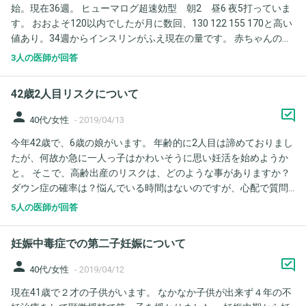
始。現在36週。 ヒューマログ超速効型 朝2 昼6 夜5打っていま
したいです、よろしくお願いします。
す。 おおよそ120以内でしたが月に数回、130 122 155 170と高い
値あり。34週からインスリンがふえ現在の量です。 赤ちゃんの成
長曲線は、いままで、中の下の方でしたが 34週で2000gのとこ
3人の医師が回答
ろ、36週で2900gにもなりました。 たった二週間で900gもふえる
ものでしょうか。 頭部は40週相当です。 数回高い血糖もあり、
42歳2人目リスクについて
赤ちゃん自身でインスリンをつくってしまっていないか非常に心
配でいます。 36週まで張り止めをのんでいたので運動できなかっ
person
40代/女性
-
2019/04/13
たので、これからたくさんあるけば、血糖もさがりますでしょう
今年42歳で、6歳の娘がいます。 年齢的に2人目は諦めておりまし
か。 36週検診でリトドリン解除となりました このままでは計画的
たが、何故か急に一人っ子はかわいそうに思い妊活を始めようか
に早くうむことになりそうでつらいです。できるなら陣痛促進剤
と。 そこで、高齢出産のリスクは、どのような事がありますか？
ではない、赤ちゃん自身でのタイミングでうみたいです。 妊娠糖
ダウン症の確率は？悩んでいる時間はないのですが、心配で質問
尿病のため、巨大化したとかんがえてしまいますが、医者は成長
させて頂きました！
曲線範囲内といいます。
5人の医師が回答
妊娠中毒症での第二子妊娠について
person
40代/女性
-
2019/04/12
現在41歳で２才の子供がいます。 なかなか子供が出来ず４年の不