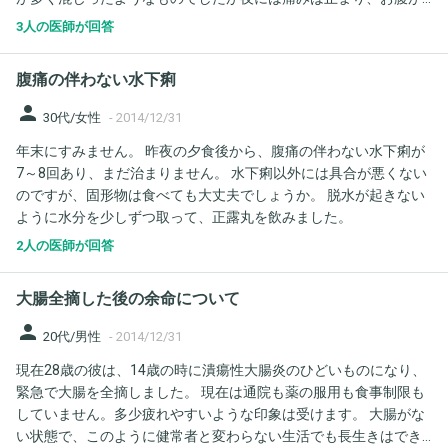
ゴロゴロとガスが良く出る状態になっていました。 翌日の月曜日
3人の医師が回答
の朝に下血しました。 みた感じ便と血液は分かれている感じでポ
タポタと垂れるようなものでした。 受診したところ、痔ではない
腹痛の伴わない水下痢
と言われました。腸炎があるかも、と薬を処方されて終わりまし
た。 月曜日の夜には下血してるように見えなくなったのですが、
person
30代/女性
-
2014/12/31
水曜日の朝に再び下血しました。相変わらず鮮血でポタポタと垂
年末にすみません。 昨夜の夕食後から、腹痛の伴わない水下痢が
れるようなものです。 (関係ないかもしれませんが寝る前に肛門付
7～8回あり、まだ治まりません。 水下痢以外には具合が悪くない
近に鈍痛があり、排便前にお腹に軽い痛みというかちょっとした
のですが、固形物は食べても大丈夫でしょうか。 脱水が起きない
違和感がありました。) 年末年始ということで病院はしまっている
ように水分を少しずつ取って、正露丸を飲みました。
ので救急外来に行くか、年明けまで待つか悩んでおります。 ま
た、癌の可能性は高いでしょうか。
2人の医師が回答
大腸全摘した後の余命について
person
20代/男性
-
2014/12/31
現在28歳の彼は、14歳の時に潰瘍性大腸炎のひどいものになり、
緊急で大腸を全摘しました。 現在は通院も薬の服用も食事制限も
していません。多少疲れやすいような印象は受けます。 大腸がな
い状態で、このように健常者と変わらない生活でも長生きはでき