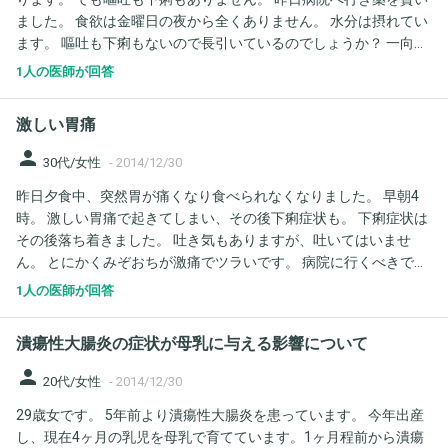
ました。 食欲は金曜日の夜から全くありません。 水分は摂れてい
ます。 嘔吐も下痢もないので長引いているのでしょうか？ 一向に
良くならなくしんどいです。 浣腸などで出した方がいいでしょう
1人の医師が回答
か？
激しい胃痛
person
30代/女性
-
2014/12/30
昨日夕食中、突然胃が痛くなり食べられなくなりました。 早朝4
時。 激しい胃痛で起きてしまい、その後下痢症状も。 下痢症状は
その後落ち着きました。 吐き気もありますが、吐いてはいませ
ん。 とにかくみぞおちが激痛でツラいです。 病院に行くべきでし
ょうか？ この時期の病院だとやってるところも少なく、インフル
1人の医師が回答
エンザとかをもらってきそうで怖く迷っています。 以前逆流性食
道炎でいただいた薬の残りや、痛み止と一緒にもらった胃薬など
潰瘍性大腸炎の症状が母乳に与える影響について
を飲んでしまっていますが、あまりよくないことだとは認識して
はいます。 胃腸炎でしょうか？ よろしくお願いいたします。
person
20代/女性
-
2014/12/30
29歳女です。 5年前より潰瘍性大腸炎を患っています。 今年出産
し、現在4ヶ月の乳児を母乳で育てています。1ヶ月程前から潰瘍