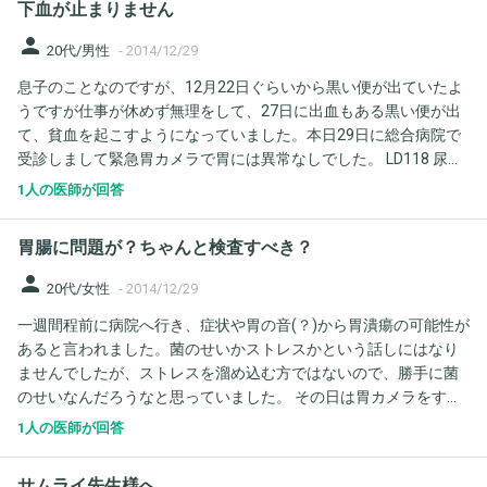
下血が止まりません
person
20代/男性
-
2014/12/29
息子のことなのですが、12月22日ぐらいから黒い便が出ていたよ
うですが仕事が休めず無理をして、27日に出血もある黒い便が出
て、貧血を起こすようになっていました。本日29日に総合病院で
受診しまして緊急胃カメラで胃には異常なしでした。 LD118 尿素
窒素20.5 RBC331 Hb10.3 Ht29.9 血小板11.9 異常値はこれでした。
1人の医師が回答
オメプラールを点滴しました。年明けまで病院が休みに入り、今
も出血は止まらないようで便も黒いようです。ガスがひどく臭い
胃腸に問題が？ちゃんと検査すべき？
ます。年始までに潜血反応の便検査のみ持ってくるように指示さ
れていますが、それ次第で大腸ファイバーをするようです。 が、
person
20代/女性
-
2014/12/29
便のたびに出血が明らかであり、このままで5日まで様子を見てい
一週間程前に病院へ行き、症状や胃の音(？)から胃潰瘍の可能性が
て大丈夫でしょうか?腹痛は強くなく、食事は消化の良いものを与
あると言われました。菌のせいかストレスかという話しにはなり
えています。薬は胃酸抑制剤だけいただきました。よろしくお願
ませんでしたが、ストレスを溜め込む方ではないので、勝手に菌
いいたします。
のせいなんだろうなと思っていました。 その日は胃カメラをする
こともなく、薬を処方され帰宅(午前中)。 次の日くらいまで下痢
1人の医師が回答
が続いていましたが、今度は便秘になってしまいました。 当たり
前かもしれませんが、お腹に便やガスがたまっている感じとたま
サムライ先生様へ