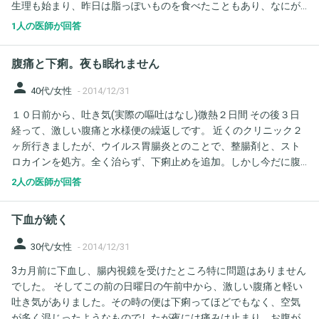
生理も始まり、昨日は脂っぽいものを食べたこともあり、なにが
原因なのか不安です。夜中にいちど、下痢、起きて一度下痢。
1人の医師が回答
で、林檎を食べたら咳き込み、吐き気をもよおし、トイレに駆け
込んだのですが、吐くものがなかったのか、なにも吐けず… 食中
腹痛と下痢。夜も眠れません
毒なのでしょうか？
person
40代/女性
-
2014/12/31
１０日前から、吐き気(実際の嘔吐はなし)微熱２日間 その後３日
経って、激しい腹痛と水様便の繰返しです。 近くのクリニック２
ヶ所行きましたが、ウイルス胃腸炎とのことで、整腸剤と、スト
ロカインを処方。全く治らず、下痢止めを追加。しかし今だに腹
痛とちょっとでも食べると(おかゆ)下痢になります。期間が長いと
2人の医師が回答
思うのですが、病院を変えて検査した方がよいでしょうか？ちな
みに、１日に１回は形のある便がでます。
下血が続く
person
30代/女性
-
2014/12/31
3カ月前に下血し、腸内視鏡を受けたところ特に問題はありません
でした。 そしてこの前の日曜日の午前中から、激しい腹痛と軽い
吐き気がありました。その時の便は下痢ってほどでもなく、空気
が多く混じったようなものでしたが夜には痛みは止まり、お腹が