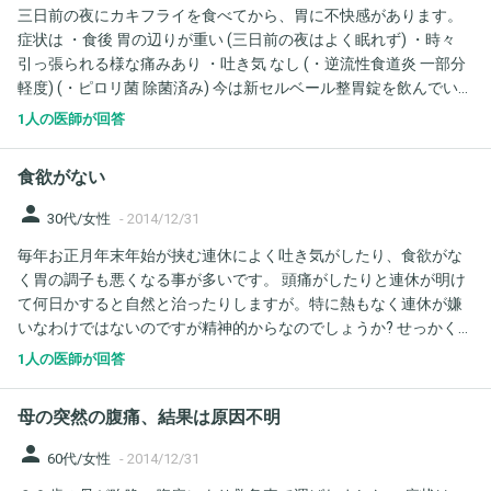
三日前の夜にカキフライを食べてから、胃に不快感があります。
症状は ・食後 胃の辺りが重い (三日前の夜はよく眠れず) ・時々
引っ張られる様な痛みあり ・吐き気 なし (・逆流性食道炎 一部分
軽度) (・ピロリ菌 除菌済み) 今は新セルベール整胃錠を飲んでいま
すがこのお薬で大丈夫でしょうか？また、食事できをつけたいこ
1人の医師が回答
とを教えてください。 また、同様なことが何回かあったのです
が、年明けに症状がおさまっていても病院に行った方がいいでし
食欲がない
ょうか？
person
30代/女性
-
2014/12/31
毎年お正月年末年始が挟む連休によく吐き気がしたり、食欲がな
く胃の調子も悪くなる事が多いです。 頭痛がしたりと連休が明け
て何日かすると自然と治ったりしますが。特に熱もなく連休が嫌
いなわけではないのですが精神的からなのでしょうか? せっかくの
休みが台無しで旅行に行く日等もこういう症状になり、外の食事
1人の医師が回答
を残してしまう事があります。無理しないで市販の胃薬を飲んで
過ごすべきでしょうか?
母の突然の腹痛、結果は原因不明
person
60代/女性
-
2014/12/31