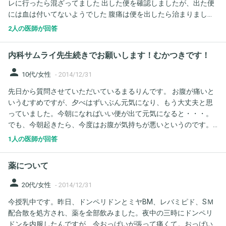
レに行ったら混ざってました 出した便を確認しましたが、出た便
には血は付いてないようでした 腹痛は便を出したら治まりました
回答お願いします
2人の医師が回答
内科サムライ先生続きでお願いします！むかつきです！
person
10代/女性
-
2014/12/31
先日から質問させていただいているまるりんです。 お腹が痛いと
いうむすめですが、夕べはずいぶん元気になり、もう大丈夫と思
っていました。今朝になればいい便が出て元気になると・・・。
でも、今朝起きたら、今度はお腹が気持ちが悪いというのです。
今回むかつきははじめてです。 今朝少しだけ便がでたようです
1人の医師が回答
が、普通便だったようです。 ひとつ気になるのは、始めに下痢便
が何回か出た以降は、この3日間、ちょこっとゆるめの便は出てい
薬について
たものの、食べた量に見合った量の便が出ていないということで
す。 便秘という可能性はないでしょうか？ 浣腸とかしてみたほう
person
20代/女性
-
2014/12/31
がいいですか？ それとも何か他の原因があるのでしょうか？ 腸が
今授乳中です。昨日、ドンペリドンとミヤBM、レバミピド、SＭ
元気でないのに、消化のいいものとはいえ、量的に食べるのが多
配合散を処方され、薬を全部飲みました。夜中の三時にドンペリ
かったのでしょうか？
ドンを内服したんですが、今おっぱいが張って痛くて。おっぱい