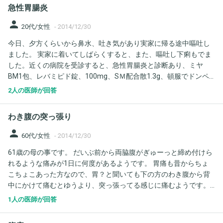
急性胃腸炎
person
20代/女性
-
2014/12/30
今日、夕方くらいから鼻水、吐き気があり実家に帰る途中嘔吐し
ました。 実家に着いてしばらくすると、また、嘔吐し下痢もでま
した。近くの病院を受診すると、急性胃腸炎と診断あり、ミヤ
BM1包、レバミピド錠、100mg、SＭ配合散1.3g、頓服でドンペ
リドン錠10mgで処方されました。現在授乳中であることを伝えま
2人の医師が回答
したが飲んでるときだけ、断乳してとのことでした。夜の８時に
全部内服して、今症状は落ち着いてます。もし、明日症状がなけ
わき腹の突っ張り
れば飲んでからどのくらい経つと授乳可能なんでしょうか？
person
60代/女性
-
2014/12/30
61歳の母の事です。 だいぶ前から両脇腹がぎゅーっと締め付けら
れるような痛みが1日に何度があるようです。 胃痛も昔からちょ
こちょこあった方なので、胃？と聞いても下の方のわき腹から背
中にかけて痛むとゆうより、突っ張ってる感じに痛むようです。
高血圧で、薬を飲んでいて先週掛かり付け医の先生に聞いた所、
1人の医師が回答
触診では腫瘍らしい物はないと。詳しく調べるには消化器科に行
かないと。との事だったみたいです。 休み明けにでも病院に行く