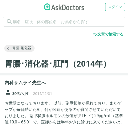
ログイン
search
edit_note
文章で検索する
胃腸･消化器
胃腸･消化器･肛門（2014年）
内科サムライ先生へ
person
30代/女性
-
2014/12/31
お世話になっております。 以前、副甲状腺が腫れており、またゲ
ップが毎日酷いため、何か関連があるのか質問させていただいて
おりました。 副甲状腺ホルモンの数値が(PTH-イ) 29pg/mL（基準
値 10.0－65.0）で、医師からは半年おきに診せに来てくださいと