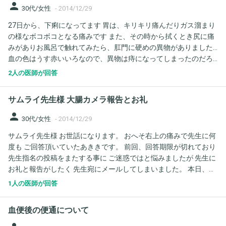
person
30代/女性
-
2014/12/29
27日から、下痢になってます 胃は、キリキリ痛んだりガス溜まり
の様なボコボコとなる痛みです また、その時から拭くとき尻に痛
みがありお風呂で触れてみたら、肛門に硬めの異物がありました…
血の色はうす赤いいろなので、異物は痔になってしまったのだろ
うと思うんですが、腹痛に下痢はただ単にストレス性胃腸炎でし
2人の医師が回答
ょうか? また、痔はボラギノールで完璧治るものもでしょうか?
サムライ先生様 大腸カメラ報告とお礼
person
30代/女性
-
2014/12/29
サムライ先生様 お世話になります。 おへそ右上の痛みで先生に何
度も ご回答頂いていたあききです。 前回、回答期限が切れており
先生指名の投稿をまたする事に ご迷惑ではと悩みましたが 先生に
お礼と報告がしたく 先生宛にメールしてしまいました。 本日、大
腸カメラの生検結果で 良性、問題なしとの内容でした。 サムライ
1人の医師が回答
先生の言うとおりでした！！ 本当に前回先生のお言葉でこの二週
間 安心しながら過ごせました。本当に ありがとうございました。
血便後の便通について
ただ、やはり便やガスが通過する際に 痛みがあり苦しさがありま
す。 なんとなく残便感がありすっきりしません。 便秘が原因なの