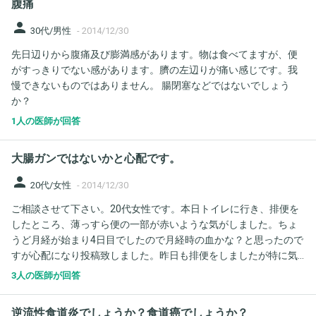
腹痛
みたいなのですが、何が考えられるでしょうか？癌なども怖いで
す。 食欲は変わっておらず、体重も減っていないみたいです。 お
person
30代/男性
-
2014/12/30
腹回りは太っているからなのか、ぜい肉？で張っています。 よろ
先日辺りから腹痛及び膨満感があります。物は食べてますが、便
しくお願いします。
がすっきりでない感があります。臍の左辺りが痛い感じです。我
慢できないものではありません。 腸閉塞などではないでしょう
か？
1人の医師が回答
大腸ガンではないかと心配です。
person
20代/女性
-
2014/12/30
ご相談させて下さい。20代女性です。本日トイレに行き、排便を
したところ、薄っすら便の一部が赤いような気がしました。ちょ
うど月経が始まり4日目でしたので月経時の血かな？と思ったので
すが心配になり投稿致しました。昨日も排便をしましたが特に気
になりませんでした。気がつかなかっただけかもしれませんが...下
3人の医師が回答
痢などの症状はありません。出先でのショッピングモールだった
ので電気の明るさがすごく明るく、それで余計に目立ったのか
逆流性食道炎でしょうか？食道癌でしょうか？