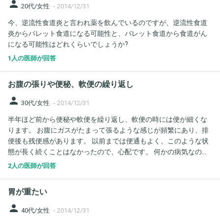
person
20代/女性
-
2014/12/31
今、逆流性食道炎と言われ薬を飲んでいるのですが、逆流性食道
炎からバレット食道になる可能性と、バレット食道から食道がん
になる可能性はどれくらいでしょうか?
1人の医師が回答
お腹の張りや便秘、軟便の繰り返し
person
30代/女性
-
2014/12/31
半年ほど前から便秘や軟便を繰り返し、軟便の時には便が細くな
ります。 お腹にガスがたまって張るような感じが頻繁にあり、排
便後も残便感があります。 以前までは便通もよく、このような状
態が長く続くことはなかったので、心配です。 何かの病気なので
しょうか？重大な病気だったらと思うと、病院に行くのも怖くな
2人の医師が回答
ってしまって…
胃が重たい
person
40代/女性
-
2014/12/31