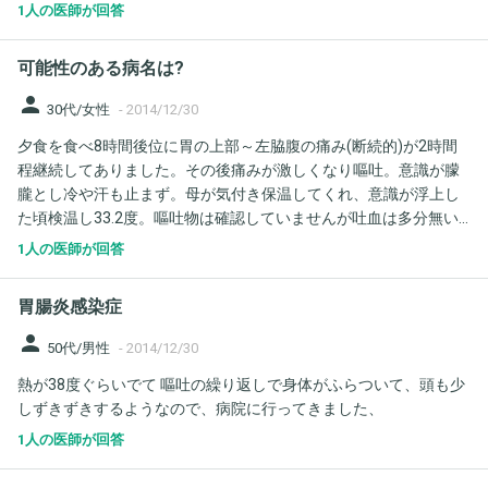
秘もせず軟便だったのですが 先週の生理中は…便秘とコロコロう
1人の医師が回答
んちしかです。 お腹がはり…苦しくて頑張ってトイレに行っても
でず 今日～下剤を飲みましたぁ。 下剤を飲んだら1回だけお腹痛
可能性のある病名は?
くなるという人もいるみたいですが私の場合…コーラックのファー
ストをひとつだけ飲んでもあまり出なかったので２つ飲むと6回ぐ
person
30代/女性
-
2014/12/30
らい…普通の便や下痢が出るのですが人によって違うのでしょうか
夕食を食べ8時間後位に胃の上部～左脇腹の痛み(断続的)が2時間
ぁ？
程継続してありました。その後痛みが激しくなり嘔吐。意識が朦
朧とし冷や汗も止まず。母が気付き保温してくれ、意識が浮上し
た頃検温し33.2度。嘔吐物は確認していませんが吐血は多分無い
です。ガスが溜まっているような腹部膨満感が24時間経った今も
1人の医師が回答
あります。便秘・下血はありません。普通便で黒色でもないで
す。食事は朝→職場の検食、昼→いつも食べず、夜→外食でし
胃腸炎感染症
た。可能性のある病名を教えて頂ければ有難いです。
person
50代/男性
-
2014/12/30
熱が38度ぐらいでて 嘔吐の繰り返しで身体がふらついて、頭も少
しずきずきするようなので、病院に行ってきました、
1人の医師が回答