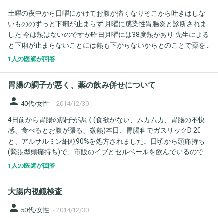
土曜の夜中から日曜にかけてお腹が痛くなりそこから吐きはしな
いもののずっと下痢が止まらず 月曜に感染性胃腸炎と診断されま
した 今は熱はないのですが昨日月曜には38度熱があり 先生による
と下痢が止まらないことには熱も下がらないからとのことで薬を
もらい 下痢が止まったらやめていいよとのことでした しかし、今
1人の医師が回答
朝も貰ったものの中で解熱剤以外を飲んだのですが 今少し便秘気
味？で下痢も出ず、だからといって便も出ず、もやもやした感じ
胃腸の調子が悪く、薬の飲み併せについて
で気持ち悪いです このモヤモヤ気持ち悪いのはどうしたら治るで
しょうか 以下、もらった薬です ピーエイ配合錠 キョウベリン錠
person
40代/女性
-
2014/12/30
100 ビオスリー配合錠 ミロピンカプセル1mg
4日前から胃腸の調子が悪く(食欲がない、ムカムカ、胃腸の不快
感、食べるとお腹が張る、微熱)本日、胃腸科でガスリックD 20
と、アルサルミン細粒90%を処方されました。日頃から頭痛持ち
(緊張型頭痛持ち)で、市販のイブとセルベールを飲んでいるのです
が、市販のイブとアルサルミン、ガスリックと飲んでも大丈夫で
1人の医師が回答
すか？一週間前には喉の痛みと、アレルギー性鼻炎の為、耳鼻科
でアレルギー性鼻炎の薬と抗生剤を飲みきりました。まだ微熱は
大腸内視鏡検査
あるのですが、ガスリックとアルサルミン、風邪薬を一緒に飲ん
でも良いですか？アルサルミンは一緒に飲んでも良いと言われま
person
50代/女性
-
2014/12/30
したが、ガスリックは１日朝夜だけの処方なので、時間をあけれ