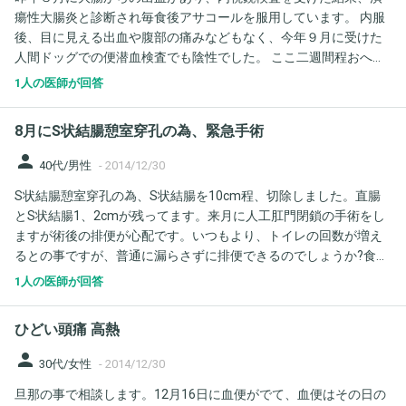
瘍性大腸炎と診断され毎食後アサコールを服用しています。 内服
後、目に見える出血や腹部の痛みなどもなく、今年９月に受けた
人間ドッグでの便潜血検査でも陰性でした。 ここ二週間程おへそ
のしたあたりの下腹部が、張りというか、ゴロゴロいうような違
1人の医師が回答
和感を感じる時があります。痛みはなく便通も変わりありませ
ん。 休み明けに潰瘍性大腸炎を診てもらっている病院で話すつも
8月にS状結腸憩室穿孔の為、緊急手術
りですが、その前にこちらでもと思い相談します。 質問です。 1.
昨年９月に大腸の内視鏡検査を受けています。大腸の炎症は見ら
person
40代/男性
-
2014/12/30
れましたがポリープなどはありませんでした。ここ二週間の下腹
S状結腸憩室穿孔の為、S状結腸を10cm程、切除しました。直腸
部の症状は大腸癌など悪い病気の可能性はありますか？ 2.潰瘍性
とS状結腸1、2cmが残ってます。来月に人工肛門閉鎖の手術をし
大腸炎でも、このような症状が出る場合はありますか？
ますが術後の排便が心配です。いつもより、トイレの回数が増え
るとの事ですが、普通に漏らさずに排便できるのでしょうか?食は
細い方ですが外回りの仕事なのでちょっと気がかりです。アドバ
1人の医師が回答
イス宜しくお願いいたします。
ひどい頭痛 高熱
person
30代/女性
-
2014/12/30
旦那の事で相談します。12月16日に血便がでて、血便はその日の