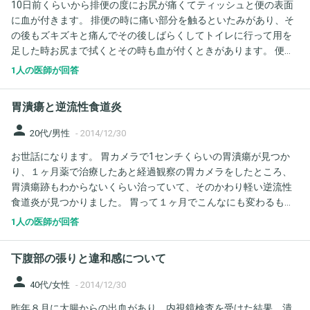
10日前くらいから排便の度にお尻が痛くてティッシュと便の表面
に血が付きます。 排便の時に痛い部分を触るといたみがあり、そ
の後もズキズキと痛んでその後しばらくしてトイレに行って用を
足した時お尻まで拭くとその時も血が付くときがあります。 便を
してないのにお尻から血が出る場合もあるのでしょうか？ 便は硬
1人の医師が回答
めで出始めが1番痛いです。 今までもたまに排便の時痛みと出血
をすることがあったのですがいつもたいてい3日ほどで症状は落ち
胃潰瘍と逆流性食道炎
着くのですが今回はなかなか治らず毎回排便が怖いです。 生理が
来なくて昨日検査薬で試したら陽性反応が出ました。 妊娠すると
person
20代/男性
-
2014/12/30
痔になる人もいると聞いたので私も妊婦がキッカケかなと思うの
お世話になります。 胃カメラで1センチくらいの胃潰瘍が見つか
ですが… 便を柔らかくするには水分補給と食物繊維を積極的に摂
り、１ヶ月薬で治療したあと経過観察の胃カメラをしたところ、
るしかないのでしょうか…？ ちなみに市販のボラギノールM軟膏を
胃潰瘍跡もわからないくらい治っていて、そのかわり軽い逆流性
3日前くらいから塗っています
食道炎が見つかりました。 胃って１ヶ月でこんなにも変わるもの
なのでしょうか？ 最初の胃カメラをした病院と経過観察の胃カメ
1人の医師が回答
ラの病院は別の病院でして、先生が「胃潰瘍の跡も見あたらな
い」と言っていたので、 有り得ないと思いますが、その日は胃カ
下腹部の張りと違和感について
メラを受診している人がたくさんいて、別の人のものと入れ替わ
ったりしていないかという不安にかられています。 よろしくお願
person
40代/女性
-
2014/12/30
いします。
昨年８月に大腸からの出血があり、内視鏡検査を受けた結果、潰