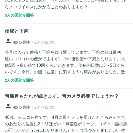
水がズボンに跳ね返り、ウイルスと一緒にズボン付着して そこか
らノロウイルスにかかることわありますか？
3人の医師が回答
便秘と下痢
person
40代/男性
-
2014/12/30
今月に入って便秘と下痢を繰り返しています。下痢の時は最初、
硬いコロコロの便がでますが、その後軟便〜下痢となります。大
体5回〜多い時で10回くらいいきます。便秘の日数は3〜5日くら
いです。今日、お腹（右腹）に刺すような痛みがありました。数
秒で治りますが、何回かありました。どんな病気が考えられます
2人の医師が回答
か？
胃痛胃もたれが続きます。胃カメラ必要でしょうか？
person
40代/男性
-
2014/12/30
46歳、チェコ在住です。 4月に胃カメラを受けたところみぞおち
のあたりの位置に3ミリほどの「無茎性ポリープ」（チェコ語の訳
が正しいかどうかはわかりません）が一つ見つかりましたが、生