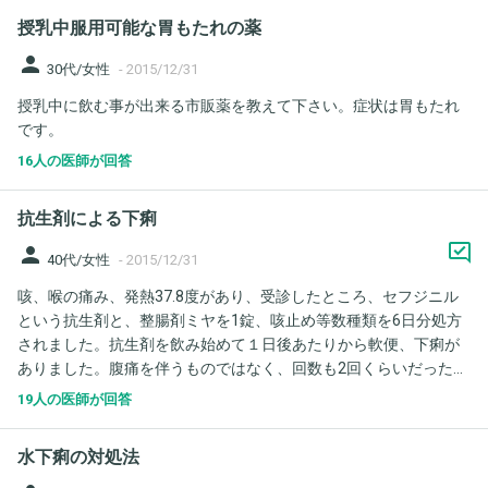
症状もでているので胃腸炎の可能性もありますか？ ⚫︎今年、微
授乳中服用可能な胃もたれの薬
熱、下痢、腹痛、胃痛が一斉にでたのが今回で3回目（1月、6月、
12月）なんですが、胃腸が弱い体質なのか、それとも癌の可能性
person
30代/女性
-
2015/12/31
があるのか？ ⚫︎４日間のうち、2日間は便秘気味で、昨日と今日た
授乳中に飲む事が出来る市販薬を教えて下さい。症状は胃もたれ
まった便をだしたら黒い下痢だといってましたが、便がたまると
です。
黒くなりますか？ 本人は全く気にしてないし、黒い下痢はたまに
あるが、普段はだいたい快便だからと楽観的に考えてます。私は
16人の医師が回答
気になりすぎてストレスになってます。 どうすればいいか、まず
はご意見などきければ幸いです。よろしくお願いします。
抗生剤による下痢
person
40代/女性
-
2015/12/31
咳、喉の痛み、発熱37.8度があり、受診したところ、セフジニル
という抗生剤と、整腸剤ミヤを1錠、咳止め等数種類を6日分処方
されました。抗生剤を飲み始めて１日後あたりから軟便、下痢が
ありました。腹痛を伴うものではなく、回数も2回くらいだったの
で、飲みきるまで様子を見ていました。ガスが溜まっているよう
19人の医師が回答
な感じもありました。排便をしていくうちに下痢や軟便の為、拭
き取る時に少しヒリヒリしたり、ペーパーに鮮血が少々付いた
水下痢の対処法
り、ウォシュレットの水がピリッとしみたりしました。 ガスを出