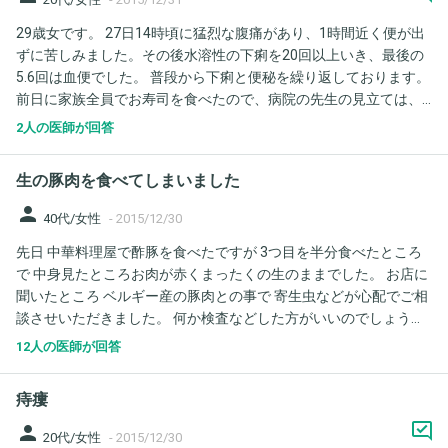
むように。 30日の今日、夕方より痛みが強くなりお風呂の時に体
致します。
29歳女です。 27日14時頃に猛烈な腹痛があり、1時間近く便が出
を前かがみにすると痛みが強く走り、右を下にして寝るともちろ
ずに苦しみました。その後水溶性の下痢を20回以上いき、最後の
ん痛いが、右を上にしても強い痛みがあった、時間が経つと痛み
5.6回は血便でした。 普段から下痢と便秘を繰り返しております。
が少し弱まった。 痛くない時は子供を抱っこしたり出来るのに、
前日に家族全員でお寿司を食べたので、病院の先生の見立ては、
痛い時は抱っこも耐えられない。くしゃみはもちろん痛いし、右
軽い菌に反応したんだろう。ということで腸炎と診断されまし
手で動作すると痛みがある。 このまま湿布を貼り続けて様子を見
2人の医師が回答
た。幸い経口補水液を摂取していたので、脱水にはなっていませ
た方が良いのでしょうか？ それともどこかに見てもらった方が良
んでした。 28日からお粥やうどんを食べ始め、29日もお粥とうど
いですか？ 3年前第一子妊娠後期に3度ほど脂汗が出そうな程痛く
生の豚肉を食べてしまいました
ん、30日までお通じもなく良くなってきたのかなと思い、朝昼と
なることがあった。背面側の肋骨が。それも寝ている時に突然ド
ご飯粒を軽めに食べました。すると夕方また猛烈な腹痛があり、
ン！と。体制を変えたり四つん這いになったりして時間が経つと
person
40代/女性
-
2015/12/30
柔らかめの便から下痢になりました。4.5回下痢をし、初めの柔ら
改善していた。その時は子供の居る位置が悪いと解釈していたが
先日 中華料理屋で酢豚を食べたですが 3つ目を半分食べたところ
かめの便から血が混じっていました。 ご飯粒を食べたのが早すぎ
もしかして胆石とかでしょうか？
で 中身見たところお肉が赤くまったくの生のままでした。 お店に
て、再発したのか、腸になにか悪い物があり、下痢や血便が出る
聞いたところ ベルギー産の豚肉との事で 寄生虫などが心配でご相
のか…不安で仕方ありません。 腹痛は通常の下痢と痛みが違い、
談させいただきました。 何か検査などした方がいいのでしょう
腸をもぎ取りたい位痛く、主にへその下から左下部分が痛むよう
か？
に感じます。
12人の医師が回答
痔瘻
person
20代/女性
-
2015/12/30