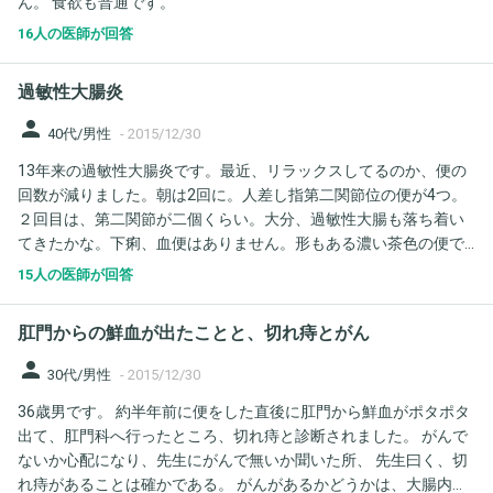
ん。 食欲も普通です。
らないか探り探りで、心から楽しめたことがなく辛いです。ご教
示よろしくお願いいたします。
16人の医師が回答
過敏性大腸炎
person
40代/男性
-
2015/12/30
13年来の過敏性大腸炎です。最近、リラックスしてるのか、便の
回数が減りました。朝は2回に。人差し指第二関節位の便が4つ。
２回目は、第二関節が二個くらい。大分、過敏性大腸も落ち着い
てきたかな。下痢、血便はありません。形もある濃い茶色の便で
す。消化器かで処方されてます。世間の人では普通ですか？
15人の医師が回答
肛門からの鮮血が出たことと、切れ痔とがん
person
30代/男性
-
2015/12/30
36歳男です。 約半年前に便をした直後に肛門から鮮血がポタポタ
出て、肛門科へ行ったところ、切れ痔と診断されました。 がんで
ないか心配になり、先生にがんで無いか聞いた所、 先生曰く、切
れ痔があることは確かである。 がんがあるかどうかは、大腸内視