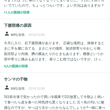
今までのように 毎日でなくなってしまいました。１日に２回くら
い でていたので、ちょっとつらいです。よい方法はありますか？
11人の医師が回答
下腹部痛の原因
person
40代/女性
-
2015/12/30
今月に入り、右下腹部痛があります。 正確な場所は、体操すると
きに手を腰に当てる、まさにその場所、鼠径部寄りやおしり側、
鼠径部より内側、臍の横あたりのときもあります。横腹というか
背中寄りに痛みもあります。 座りこむ程ではないですが、けっこ
う強い痛みが続きます。 ただ、痛む場所が変わったり、ほとんど
9人の医師が回答
痛まない日もあったり、変動があるのと、安静にしても動いても
痛みの変化はありません。 左も軽く痛むときもあります。 潰瘍性
サンマの干物
大腸炎の持病があり主治医に聞きましたが、大腸炎からかもしれ
ないし違うかもと曖昧でした。 その他、椎間板ヘルニアは過去診
person
30代/女性
-
2015/12/30
断されたことあります。妊娠中に鼠径ヘルニアになりましたが産
3日前冷凍で安かったので買い冷蔵庫で2日放置して今朝よく焼い
後一度も出ないため手術なし。 更に、膝下に時々赤いあざのよう
て食べたら皮を食べた時気持ち悪くなりました 元々魚の匂いに敏
なものも出来ますが、これもまだ確定ついていません。 腹部エコ
感なのですが、やっぱり古かったからなんでしょうか?一緒に食べ
ーはしたばかりで異常なし。(虫垂確定できず)、般的な採血異常な