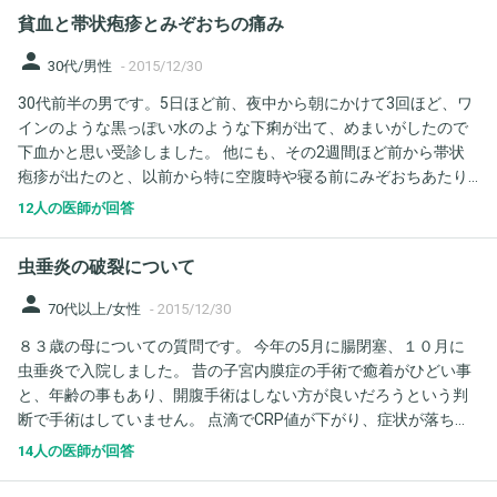
貧血と帯状疱疹とみぞおちの痛み
person
30代/男性
-
2015/12/30
30代前半の男です。5日ほど前、夜中から朝にかけて3回ほど、ワ
インのような黒っぽい水のような下痢が出て、めまいがしたので
下血かと思い受診しました。 他にも、その2週間ほど前から帯状
疱疹が出たのと、以前から特に空腹時や寝る前にみぞおちあたり
と背中のみぞおちの裏あたりが痛むという症状もあります。 血液
12人の医師が回答
検査をしたところ、ヘモグロビンが8.5ほどの貧血と脱水症状が見
られたということで、検便と造影剤を投与したCT検査をしまし
虫垂炎の破裂について
た。 検便とCTでは特に以上は無かったようです。 一週間後に腹部
エコー検査、1ヶ月ほど後に大腸内視鏡をする予定になっているの
person
70代以上/女性
-
2015/12/30
ですが、色々とネットで調べていると、帯状疱疹と下血・貧血が
８３歳の母についての質問です。 今年の5月に腸閉塞、１０月に
合わさると大腸癌が疑われるということを知って不安です。 検査
虫垂炎で入院しました。 昔の子宮内膜症の手術で癒着がひどい事
をすればわかることなのでしょうが、このような状態の場合大腸
と、年齢の事もあり、開腹手術はしない方が良いだろうという判
癌の確率はどれくらいのものなのでしょうか。 他の病気の可能性
断で手術はしていません。 点滴でCRP値が下がり、症状が落ち着
もかなりあるのでしょうか。 稚拙で申し訳ありませんが、宜しく
いたので退院をしました。 特に、それに対しての薬は処方されて
お願い致します。
14人の医師が回答
いません。 ３日ほど前から、また腹部が痛くなり、２回程吐いた
為に本日再度受診。 ＣＴ検査の結果、虫垂が破れたとの事でし