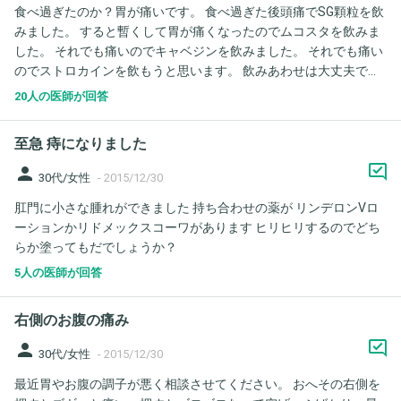
食べ過ぎたのか？胃が痛いです。 食べ過ぎた後頭痛でSG顆粒を飲
みました。 すると暫くして胃が痛くなったのでムコスタを飲みま
した。 それでも痛いのでキャベジンを飲みました。 それでも痛い
のでストロカインを飲もうと思います。 飲みあわせは大丈夫です
か？
20人の医師が回答
至急 痔になりました
person
30代/女性
-
2015/12/30
肛門に小さな腫れができました 持ち合わせの薬が リンデロンVロ
ーションかリドメックスコーワがあります ヒリヒリするのでどち
らか塗ってもだでしょうか？
5人の医師が回答
右側のお腹の痛み
person
30代/女性
-
2015/12/30
最近胃やお腹の調子が悪く相談させてください。 おへその右側を