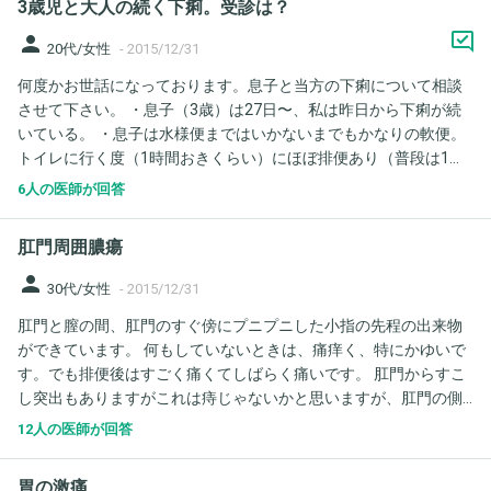
3歳児と大人の続く下痢。受診は？
person
20代/女性
-
2015/12/31
何度かお世話になっております。息子と当方の下痢について相談
させて下さい。 ・息子（3歳）は27日〜、私は昨日から下痢が続
いている。 ・息子は水様便まではいかないまでもかなりの軟便。
トイレに行く度（1時間おきくらい）にほぼ排便あり（普段は1日2
回）。匂いも強い。 ・当方は水様便で、腹部に違和感ありトイレ
6人の医師が回答
に行くと、量はまちまちだがほぼ水様便が出る。 ・息子も私も嘔
吐、熱もなく、食欲も良好、下痢に伴う腹痛もありません。他、
肛門周囲膿瘍
家族内で体調不良の者もおりません。 以上のような状況ですが…
・考えられる原因はなんですか？ ・受診は必要ですか？ よろしく
person
30代/女性
-
2015/12/31
お願いしますm(_ _)m
肛門と膣の間、肛門のすぐ傍にプニプニした小指の先程の出来物
ができています。 何もしていないときは、痛痒く、特にかゆいで
す。でも排便後はすごく痛くてしばらく痛いです。 肛門からすこ
し突出もありますがこれは痔じゃないかと思いますが、肛門の側
にある出来物はなんでしょうか…肛門周囲膿瘍でしょうか？初めて
12人の医師が回答
できました。ちなみに、5日前から風邪をひいていてジスロマック
を飲んでいました。 肛門周囲膿瘍だとしたら受診は年明けでも構
胃の激痛