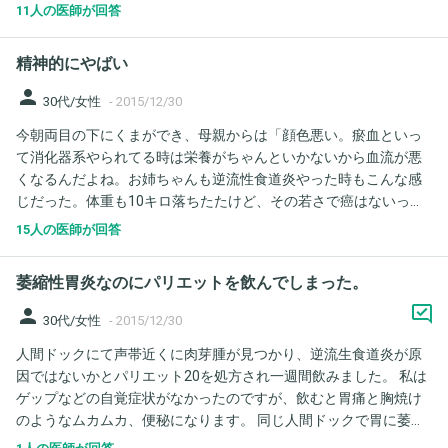
ってから1週間近く経つ今うつっていなくて、私が下痢をして消毒
11人の医師が回答
が不十分でうつしてしまうんじゃないかという恐怖から我慢をし
てしまいます。私がうつされてから4日目で、病院には行っていな
精神的にやばい
くて、夜中熱が上がり日中は微熱が続いていたのも治り、でもゴ
ロゴロは今も続いてて食欲が出ない状態です。 そこで質問です
person
30代/女性
-
2015/12/30
が、ノロウィルスに感染してて、下痢を我慢することは良いこと
今朝両目の下にくまができ、母親からは「顔色悪い。瘀血といっ
なのでしょうか？ 下痢をしてウィルスを外に出さないといけない
て消化器系やられてる時は栄養がちゃんといかないから血流が悪
とかありますか？こんな生活を続けてて完治できますでしょう
くなるんだよね。お姉ちゃんも逆流性食道炎やった時もこんな感
か？
じだった。体重も10キロ落ちたたけど、その若さで癌はないっ
て。」とは言ってくれますが、不安です。 顔色悪いのは職場でも
15人の医師が回答
言われてるし、食欲はないし、体重は落ちるしもう不安です。貧
血のデータは出るし。 精神的にかなりナーバスになってます。
萎縮性胃炎なのにパリエットを飲んでしまった。
person
30代/女性
-
2015/12/30
人間ドックにて声帯近くに肉芽腫が見つかり、逆流生食道炎が原
因ではないかとパリエット20を処方され一週間飲みました。 私は
ゲップなどの自覚症状がなかったのですが、飲むと胃痛と胸焼け
のようなムカムカ、便秘になります。 同じ人間ドックで胃に萎縮
性胃炎C2と良性ポリープ、血液検査ではピロリ菌陰性でした。 昨