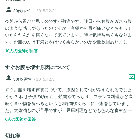
わないでしょうか？肛門周囲膿瘍は敗血症を起こす可能性がある
と書いてありました。また、以前から切れ痔があり、強力ポステ
person
30代/女性
-
2015/12/31
リザンをたまに使ってました。肛門周囲膿瘍だとしても強力ポス
今朝から胃だと思うのですが激痛です。昨日からお腹がガスっ腹
テリザンをそこに塗っていいですか？
のような感じがあったのですが、今朝から胃が痛いなとおもって
いたらだんだん痛くなって来ています。時々気持ち悪くもなりま
す。お腹の方は下痢とかはなく柔らかいのが少量数回ありまし
た。食欲もないです。暴飲暴食などもありません。この症状は何
10人の医師が回答
が考えられますか？
すぐお腹を壊す原因について
person
30代/男性
-
2015/12/31
すぐお腹を壊す体質について、原因として何が考えられるでしょ
うか？ 私は子供の頃から、焼肉やてっちり、フランス料理など高
級な食べ物を食べるといつも2時間後くらいに下痢をしていまし
た。大体油ものが苦手ですが、豆腐料理などでも色んな食材が一
気に入るとお腹を壊すことがあります。 今日もすき焼きを食べて
6人の医師が回答
下痢をしました。味噌汁や野菜炒めなど質素な料理であれば壊す
ことはありません。 原因としては何が考えられるでしょうか？膵
切れ痔
臓ですか？ 緊張すると壊すことも多いのは過敏性大腸もあるので