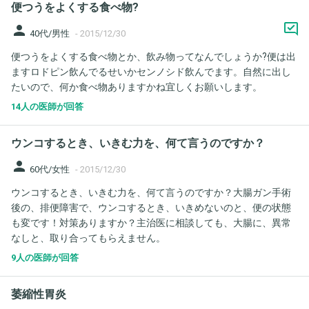
便つうをよくする食べ物?
person
40代/男性
-
2015/12/30
便つうをよくする食べ物とか、飲み物ってなんでしょうか?便は出
ますロドピン飲んでるせいかセンノシド飲んでます。自然に出し
たいので、何か食べ物ありますかね宜しくお願いします。
14人の医師が回答
ウンコするとき、いきむ力を、何て言うのですか？
person
60代/女性
-
2015/12/30
ウンコするとき、いきむ力を、何て言うのですか？大腸ガン手術
後の、排便障害で、ウンコするとき、いきめないのと、便の状態
も変です！対策ありますか？主治医に相談しても、大腸に、異常
なしと、取り合ってもらえません。
9人の医師が回答
萎縮性胃炎