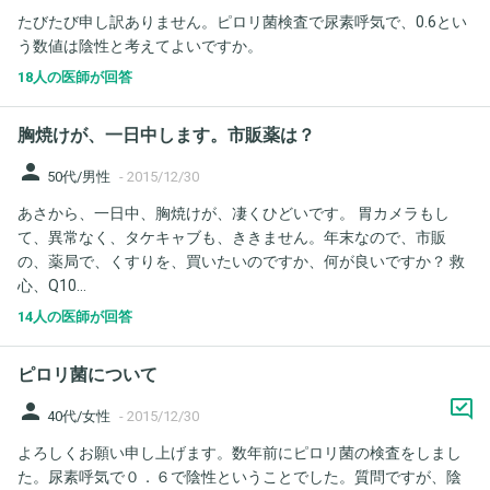
たびたび申し訳ありません。ピロリ菌検査で尿素呼気で、0.6とい
う数値は陰性と考えてよいですか。
18人の医師が回答
胸焼けが、一日中します。市販薬は？
person
50代/男性
-
2015/12/30
あさから、一日中、胸焼けが、凄くひどいです。 胃カメラもし
て、異常なく、タケキャブも、ききません。年末なので、市販
の、薬局で、くすりを、買いたいのですか、何が良いですか？ 救
心、Q10...
14人の医師が回答
ピロリ菌について
person
40代/女性
-
2015/12/30
よろしくお願い申し上げます。数年前にピロリ菌の検査をしまし
た。尿素呼気で０．６で陰性ということでした。質問ですが、陰