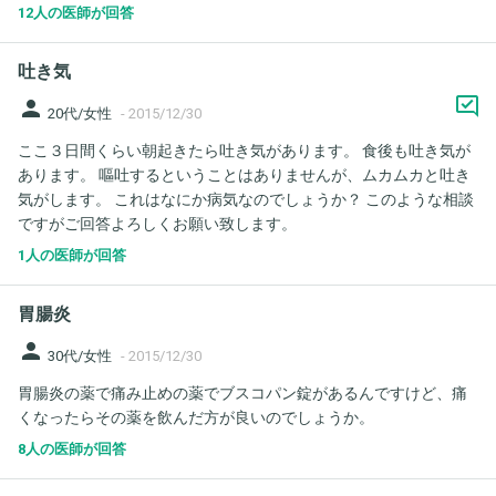
るので気になります。熱は7度4分ありましたが、熱の方は生理前
12人の医師が回答
に出ることがあるのでそのせいかもしれません。 胃酸があがって
くる感じなので逆流性食道炎になっているのかもしれないと思い
吐き気
ました。旦那が逆流性食道炎で薬をもらっているのですが、ちゃ
んと診断を受けずに飲んだりすると危険でしょうか？あと、逆流
person
20代/女性
-
2015/12/30
性食道炎でない人が逆流性食道炎の薬を飲んだ場合逆におなかが
ここ３日間くらい朝起きたら吐き気があります。 食後も吐き気が
いたくなったりなど副作用みたいな症状はでますか？よろしくお
あります。 嘔吐するということはありませんが、ムカムカと吐き
願いします。
気がします。 これはなにか病気なのでしょうか？ このような相談
ですがご回答よろしくお願い致します。
1人の医師が回答
胃腸炎
person
30代/女性
-
2015/12/30
胃腸炎の薬で痛み止めの薬でブスコパン錠があるんですけど、痛
くなったらその薬を飲んだ方が良いのでしょうか。
8人の医師が回答