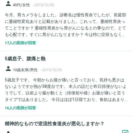
person
40代/女性
-
2015/12/30
今月、胃カメラをしました。 診断名は慢性胃炎でしたが、前庭部
に萎縮性変化ありと記載がありました。これって、萎縮性胃炎っ
てことですか？ 萎縮性胃炎から胃がんになるとの事なので、とて
も心配です。すぐに胃がんになりますか？ 今は特に症状もなく、
薬の処方もありません。
17人の医師が回答
5歳息子、腹痛と熱
person
10歳未満/男性
-
2015/12/30
5歳息子です。 今朝からお腹が痛いと言っており、気持ち悪さは
ないようですが熱が38度台です。 本人の話だと昨日排便がないよ
うでして、以前より腸が動くと（排便前や後）お腹が痛いと言う
タイプではありました。 今日はほぼ1日寝ており、食欲はあまり
ありません。日中はお腹の痛みも解消されていたようなので、今
16人の医師が回答
まで様子を見ていましたが夕方になり痛みが再発したようです。
このまま様子を見ていていいものなのか、教えてください。
精神的なもので逆流性食道炎が悪化しますか？