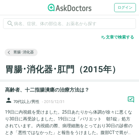
ログイン
search
edit_note
文章で検索する
胃腸･消化器
胃腸･消化器･肛門（2015年）
高齢者、十二指腸潰瘍の治療方法は？
person
70代以上/男性
-
2015/12/31
19日に内視鏡を受けました。25日あたりから体調が徐々に悪くな
り30日に再受診しました。19日には「パリエット 朝1錠」処方
されています。 内視鏡の際、病理細胞をとっており30日の診察の
とき「悪性ではなかった」と報告をうけました。腹部CTで胃がか