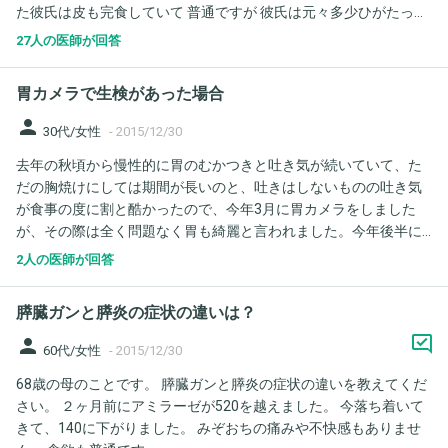
た彼氏は皮も完食していて 普通ですが 彼氏は元々多少ひがたった
し。炎症反応もなし。今月の尿検査異常なし。 婦人科も先週診た
物でも良く実家で食べてたから味覚音痴です 吐き気は今はなく口
ばかりで異常なし。 大腸カメラ1年半前異常なし。 原因は、潰瘍
27人の医師が回答
の中が気持ち悪いだけですが 様子みて大丈夫でしょうか?
性大腸炎？鼠径ヘルニア跡？腰痛？ストレス？ または、皮膚症状
が紫班の可能性あるのでしょうか。医師は潰瘍性大腸炎だから結
胃カメラで生検があった場合
節性紅班かも？と言ってますが。 4年程前に似たような痛みあ
り、胃腸カメラCT異常なく過敏性腸症候群と診断、2年程前にも
person
30代/女性
-
2015/12/30
似たような痛みあり胃腸カメラCT異常なし。いつの間にか痛みは
去年の秋頃から慢性的に胃のむかつきと吐き気が続いていて、た
消えていました。久々に今月痛みが波がありながらも続いていま
だの胸焼けにしては期間が長いのと、吐きはしないものの吐き気
す。突っ張るような痛みです。
が食事の度に割と酷かったので、今年3月に胃カメラをしました
が、その際は全く問題なく胃も綺麗と言われました。今年後半に
つれて徐々にましにはなってきたものの、まだ以前のようにスカ
2人の医師が回答
ッとお腹が空くことがなく、常にもやもやした体調なので、再度
念のため先日胃カメラをしました。その結果、胃の入り口が普通
膵臓ガンと膵炎の症状の違いは？
より上がっている、あと胃の出口付近に赤い斑点のようなものが
ポツポツ5-6個あり、念のため生検したとのことでした。年末でま
person
60代/女性
-
2015/12/30
だ結果は出てないのですが、このような症状は胃炎などによく見
68歳の母のことです。 膵臓ガンと膵炎の症状の違いを教えてくだ
られるのでしょうか？それとももっと深刻な可能性があると思っ
さい。 ２ヶ月前にアミラーゼが520を越えました。 今落ち着いて
ておいた方が良いでしょうか。ここ一年で好きだったワインもほ
きて、140に下がりました。 みぞおちの痛みや不快感もありませ
とんど飲みたいと思わなくなり、好きだった食事も気分が悪くな