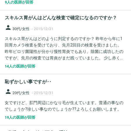
なりふくらんでいることが確認されて入院することになったので
9人の医師が回答
すが、19日の内視鏡で異変に気が付かなかったのでしょうか？内
視鏡を担当した医師と今回の医師は違います。 十二指腸の潰瘍が
スキルス胃がんはどんな検査で確定になるのですか？
大きくて穴が(小腸へいく）ふさがれている・・といわれたのです
が。その結果、飲食物や胃液が胃内に溜まってしまったとのこ
person
30代/女性
-
2015/12/31
と。 いろいろ検査はしましたが年末年始になるしすべての検査結
スキルス胃がんはどのように判定するのですか？ 昨年から年に1
果が出ていないので医師からの説明は年明けになるようです。現
回胃カメラ検査を受けており、先月2回目の検査を受けました。
在は点滴治療と胃のなかのものを出す処置をしています。潰瘍が
昨年ピロリ菌陽性が分かり慢性胃炎でもあり、除菌に成功したの
大きいので2週間の入院で大丈夫なのかということ、潰瘍以外の可
ですが、先月の検査では胃炎がまだ残っていました。 少し赤くな
能性もあるのでしょうか？病理検査では悪性ではなかったと出ま
っているところがあり生検に出されたのですが、結果はただの炎
したが・・。パーキンソン病で貧血もあり19日の検査のこともあ
14人の医師が回答
症でした。 そこで素朴な疑問があります。 スキルス胃がんは粘膜
り、少々病院不信になっています。宜しくお願いします。
の下で広がっていくと聞いたのですが、そうであればどのような
恥ずかしい事ですが‥
検査ではっきりするのでしょうか？ 私のように表面だけの組織を
取ったのでは分からないのでしょうか？ (ちなみに先月の検査では
person
20代/女性
-
2015/12/31
「胃が空気でよく膨らむ」と言われました)
女ですけど、肛門周辺にかなり毛が生えています。普通の事なの
でしょうか?珍しい事なのでしょうか??よろしくお願いします。
19人の医師が回答