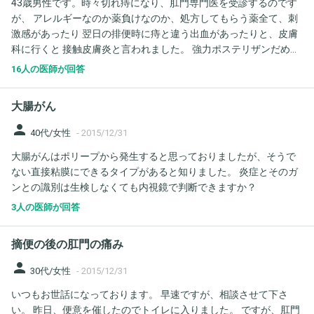
43歳男性です。時々切れ痔になり、肛門専門医を受診するのです
が、 アレルギーなのか薬負けなのか、処方してもらう薬全て、刺
激感があったり 翌日の排便時に痔と違う出血があったりと、皮膚
科に行くと 接触皮膚炎と言われました。 強力ポステリザンだめ。
ボラザＧだめ。ヘモレックスだめ。 肛門科でも先生も「うーんど
16人の医師が回答
うしようか」と言う感じで今回ヘモレックスを 処方してもらいま
したが同じでした。 皮膚科で処方できるのは、アズノールかワセ
大腸がん
リンといわれ、 ワセリンなら直接の治療効果と言うより、バリア
にはなるかと思い、 ワセリンを処方してもらいました。 接触皮膚
person
40代/女性
-
2015/12/31
炎を起こすかは、塗ってみないと分からない面もありますが、 薬
大腸がんはポリープから発生すると思っておりましたが、そうで
効成分が入った痔の薬より、接触皮膚炎（かぶれ）には安全性が
ない直接粘膜にできるタイプがあると知りました。 炎症とそのガ
高いでしょうか。
ンとの識別は生検しなくても内視鏡で判断できますか？
3人の医師が回答
摘便の後の肛門の痛み
person
30代/女性
-
2015/12/31
いつもお世話になっております。 早速ですが、相談させて下さ
い。 昨日、便意を催したのでトイレに入りました。 ですが、肛門