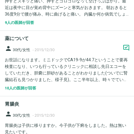
押すとズギッと痛い、押すとゴロゴロなって空げっぷばかり。最
近は夜中に目が覚め背中にズーンと寒気がおきます。 朝おきると
36度9分で腰が痛み、時に曲げると痛い。 内臓か何か病気でしょ
うか？なかなか治りません。胃の内視鏡や大腸検査などはありま
9人の医師が回答
せん。たまに肛門にもツーンと痛みがある時がおります。
薬について
person
30代/女性
-
2015/12/30
お世話になります。ミニドックでCA19-9が44.7ということで要再
検査になり、いつも行っているクリニックに相談し先日エコーを
していただき、胆嚢に胆砂があることがわかりました(ついでに腎
臓結石も見つかりました、様子見)。ここ半年以上、時々でていた
右わき腹あばら骨あたりの痛みと右背中あたりの痛みがあった症
10人の医師が回答
状の原因もわかりました。そして、モサプリドクエンとウルソデ
オキシコールが処方されました。飲み始めて1週間位です。この薬
胃腸炎
は軟便とか下痢などはなりやすいですか?(排便の時に腹痛ありが
多し)このようになることが毎回ではないにしても多々あり気にな
person
30代/女性
-
2015/12/30
っています。2週間位前に胃腸炎になり点滴をしたり、胃腸炎落ち
胃腸炎は子供に移りますか。今子供が下痢をしました。熱は無い
着き後は風邪をひいたりと体調がイマイチ続きなので、薬のせい
見たいです。
なのか体調のせいなのか気になります。ちなみに、胃腸炎の時