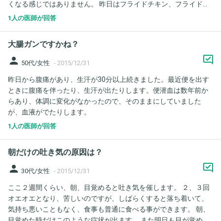
くなる感じではありません。 昨日はフライドチキン、フライドポ
テト、赤飯、ブリのお刺身をたべています。 ここ3〜4日下痢また
1人の医師が回答
は軟便です。 これは食べものでしょうか？それともできものが剥
がれたのでしょうか？血液でしょうか？ 6日に大腸内視鏡検査を
大腸ガンですかね？
予定しているのですが、がんじゃないかと不安で不安で。 ご回答
宜しくお願いします。
person
50代/女性
-
2015/12/31
昨日から腹痛があり、生汗が30分以上続きました。最近便を出す
ときに腹痛を伴ったり、生汗が出たりします。便潜血は数年前か
らあり、体調に変化がなかったので、そのままにしていました
が、血液がでたりします。
1人の医師が回答
朝だけの吐き気の原因は？
person
30代/女性
-
2015/12/31
ここ２週間くらい、朝、目覚めると吐き気を催します。 ２、３回
オエオエとなり、苦しいのですが、しばらくすると落ち着いて、
気持ち悪いこともなく、食事も普通に食べる事ができます。 朝、
目覚めた時だけこのような症状が出ます。 また明日も目が覚めた