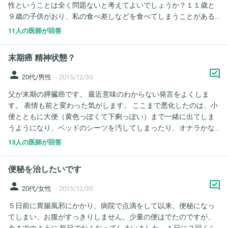
性ということは全く問題ないと考えてよいでしょうか？１１歳と
９歳の子供がおり、私の食べ差しなどを食べてしまうことがある
のですが、問題ないでしょうか？
11人の医師が回答
末期癌 精神状態？
person
20代/男性
-
2015/12/30
父が末期の膵臓癌です。 最近意味のわからない発言をよくしま
す。 表情も前と変わった気がします。 ここまで悪化したのは、小
便とともに大便（黄色っぽくて下痢っぽい）まで一緒に出てしま
うようになり、ベッドのシーツを汚してしまったり、オナラかな
と思ってしたら大便が出てしまったりで、処理するにも腹水が溜
13人の医師が回答
まっていてかがむのも苦しいし、お尻も満足に拭けないし、父は
まだ若いので羞恥だってまだまだありますし、俺はこんなこと
便秘を治したいです
（排泄）も１人ではできなくなったのか、とショックを受けたか
らなんじゃないかなと家族は推測しています。 朝病室に行くと、
person
20代/女性
-
2015/12/30
意味のわからないことばかり言いますが、ふっと正気に戻るの
５日前に胃腸風邪にかかり、病院で点滴をして以来、便秘になっ
で、家族みんな混乱しています。 夜１人にしておくのが一番怖い
てしまい、お腹がすっきりしません。少量の便はでたのですが、
です。 もう長くはないのでしょうか。