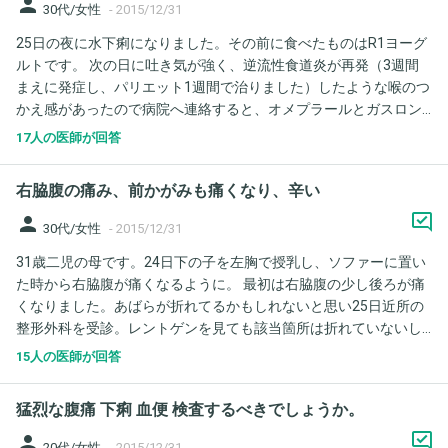
そうとした時に下着に便が付いてしまった事もありました。 今
person
30代/女性
-
2015/12/31
朝、トイレで下着を見たところ、赤茶色のような汚れが少し付い
25日の夜に水下痢になりました。その前に食べたものはR1ヨーグ
ていました。真っ赤ではなかった為、血液なのか、便なのかよく
ルトです。 次の日に吐き気が強く、逆流性食道炎が再発（3週間
わかりませんでした。 抗生剤は飲みきりましたので、このまま様
まえに発症し、パリエット1週間で治りました）したような喉のつ
子を見てみようと思っておりましたが、下着に付いた汚れを見て
かえ感があったので病院へ連絡すると、オメプラールとガスロン
不安になりました。おならが長く出たのでその時に付いた汚れな
を3週間もらいました。ほかにガスモチンを飲んでいます。 その
のか、もしかして腸のガンなのか、色々と考えてしまいました。
17人の医師が回答
間、水下痢はなかったのですが食べていないので便も出ず、29日
今までの排便で血便は出ていません。 このまま様子を見ても大丈
にまた水下痢が始まりました。 腹痛はさほどなく、食べたり飲ん
夫でしょうか？
右脇腹の痛み、前かがみも痛くなり、辛い
だりするとお腹がゴロゴロし、ガスをおおく含んだ水下痢がでま
す。昨日は朝2回、夜2回でました。米や青菜の食べ物は消化され
person
30代/女性
-
2015/12/31
ていませんでした。 現在はオメプラール10、ガスロンを朝1回飲
31歳二児の母です。24日下の子を左胸で授乳し、ソファーに置い
んでいます。 昨夜はミヤBMを飲みましたが、朝起きてお腹がゴロ
た時から右脇腹が痛くなるように。 最初は右脇腹の少し後ろが痛
ゴロ鳴り、またガスを含む未消化の水下痢です。 胃もたれと吐き
くなりました。あばらが折れてるかもしれないと思い25日近所の
気は初期よりはだいぶおさまってきました。 このまま、ミヤBMを
整形外科を受診。レントゲンを見ても該当箇所は折れていないし
飲み続けても大丈夫でしょうか。 胃腸炎かの判断もわからぬま
肋骨の筋肉痛かもとの診断で湿布をもらう。 26日も痛みは変わら
ま、病院がやってないのでわかりません。この水下痢は出したほ
15人の医師が回答
ずで夕方腹痛から一気に38.4度の高熱が出て食欲もなくなり吐き
うがいいのか、止めたほうがいいのか。何を食べたらいいのかも
気もあった。 湿布が原因かもと思い外して寝た。 27日の朝には熱
わかりません。 今の症状は、のどつかえ、みぞおち辺りの胃もた
猛烈な腹痛 下痢 血便 検査するべきでしょうか。
も下がっていた。肋骨の痛みは少し引いていた。 28から29日は弱
れ、たまに吐き気、水下痢、胃腸が鳴る、です。 ちなみに胃腸炎
い痛みで、痛む場所も背面から全面の胸より3センチ下くらいが痛
かもしれませんが、家族にはうつっていません。 よろしくお願い
person
20代/女性
-
2015/12/31