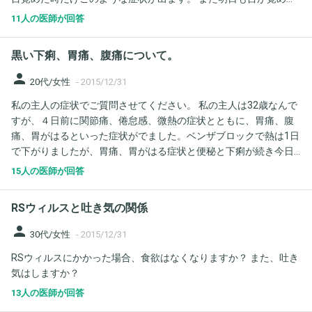
ら、気持ち悪いのかと思うと、寝るときも少し憂鬱な気分になり
11人の医師が回答
ます。 どうして朝だけこの様な吐き気に襲われるのでしょうか？
黒い下痢、胃痛、腹痛について。
person
20代/女性
-
2015/12/31
私の主人の症状でご質問させてください。 私の主人は32歳なんで
すが、４日前に関節痛、倦怠感、微熱の症状とともに、胃痛、腹
痛、胃がはるといった症状がでました。ベンザブロックで熱は1日
で下がりましたが、胃痛、胃がはる症状と便秘と下痢が続き今日
で４日目です。 食事はいつもかなり食べる方ですが、いつもより
15人の医師が回答
は食欲もなく、トイレも昨日、今日は特に何回もいきます。便の
色を聞いたら黒い下痢。といいます。 私も何度か黒い下痢をした
RSウィルスと吐き気の関係
ことがあり、胃カメラ、腸カメラをしたら慢性胃炎、萎縮性胃
炎、逆流性食道炎といわれ、腸は問題ありませんでした。 主人は
person
30代/女性
-
2015/12/31
病院に全然いかない人なので胃カメラなどの経験もありません。
RSウィルスにかかった場合、食欲はなくなりますか？ また、吐き
職業がグルメサイトの仕事をしているので外食も多いですし、お
気はしますか？
酒も特に12月はよく飲んでいました。タバコも吸います。 ⚫︎黒い
下痢はよくないとききますが、やはり癌などの可能性はあります
13人の医師が回答
か？ ⚫︎今回風邪みたいな症状と一緒に黒い下痢、胃痛、胃がはる