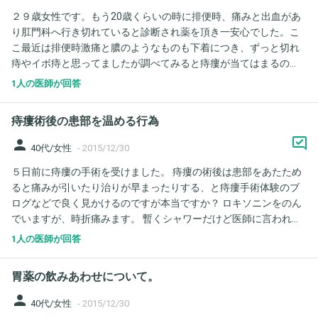
２９歳女性です。もう20歳くらいの時に排便時、痛みと出血があ
り肛門科へ行き切れていると診断され薬を頂き一安心でした。こ
こ最近は排便時激痛と膿のようなものも下着につき、ずっと切れ
痔やイボ痔と思ってましたが調べてみると痔瘻が当てはまるの
で、心配です。肛門科へ行きたいのですが年末年末お休みみたい
1人の医師が回答
で、正月明けに行くつもりですが痔瘻は大腸がんになると聞き、
放置している状態なのでもう手遅れなのではと不安ばかりです。
痔瘻術後の患部を温める行為
詳しい方教えて頂けないでしょうか。お願いします。
person
40代/女性
-
2015/12/30
５日前に痔瘻の手術を受けました。 痔瘻の術後は患部をあたため
ると痛みが引いたり治りが早まったりする、と痔瘻手術体験のブ
ログなどで良く見かけるのですが本当ですか？ ロキソニンをのん
でいますが、時折痛みます。 暫くシャワーだけど医師に言われた
ので湯船に浸かれません。あたためると良くなるのならカイロで
1人の医師が回答
も貼ろうと思うのですが有効でしょうか?
胃薬の飲みあわせについて。
person
40代/女性
-
2015/12/30