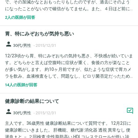
で、その加減かなとおもったりもしたのですが、過去にそのよう
聞きました。 その翌日から数日間、右下腹部痛あり。押して軽い
になったことがないので確信がもてません。また、４日ほど前に
痛み、靴下を履く体勢で痛み、寝るとき左側を下にすると痛みが
下痢をして、へそより左下が痛かったのですが、お腹のほうが原
ありました。起き上がったり腹筋を使っても痛む事があります。
2人の医師が回答
因もあるのか少し心配で相談させていただきました。
それから何も気にならなくなる位、痛みがなくなり約1ヶ月経過。
一昨日辺りからまた同じような右下腹部痛が起こるようになりま
胃、特にみぞおちが気持ち悪い
した。 消化器外科の先生は我慢出来ない痛み、軽く押しただけで
激痛、歩くのも困難と仰っていたので、判断が難しいのですが、
person
30代/男性
-
2015/12/31
このまま経過観察で良いのでしょうか？？2日に1回、3日に1回の
12/23頃から胃、特にみぞおちの気持ち悪さ、不快感が続いていま
便秘気味ですが、便の色は正常、熱もありません。へそ周りの軽
す。どちらかと言えば空腹時に症状が重く、食後の方が楽なこと
い腹痛も便意が伴っている感じでそれ以外では殆どない状態で
が多い気がします。 約10ヶ月前ですが、似たような症状で胃カメ
す。よろしくお願いします。
ラを飲み、血液検査をして、問題なし、ピロリ菌否定だったため
機能性ディスペプシアとの診断で、定期的にアコファイドを処方
14人の医師が回答
されています。 https://sp.askdoctors.jp/qa/topic/stomach-
intestine-and-anus/stomach-disease/2186386/ こちらでも指摘
健康診断の結果について
されましたが精神的なストレスによるところも大きいとは思いま
すが、年末ということもあってお酒を飲む機会も多かったとは思
person
30代/男性
-
2015/12/31
います。なお、ノロなど食事による感染性胃腸炎の可能性は少な
主人です。36歳男性 健康診断結果について質問です。 12月2日に
いと思います。 10ヶ月前も胃腸炎の診断→嘔吐、下痢は回復した
健康診断にいきました。 肝機能、糖代謝 消化器 透視 異常なし 便
ものの不快感がずっと取れなかったということだったのですが、
潜血 + と － ２回検査 中性脂肪高い HDLコレステロールが低い 診
今回もやはりディスペプシアの可能性が強いでしょうか？ 潰瘍や