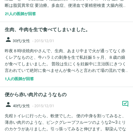
断は脂質異常症 要治療。多血症、便潜血で要精密検査 大腸内視鏡
その他の疾病の可能性が高いでしょうか？また胃カメラをすべき
とあります。 要加療(至急治療を含む。)とありましたがいつ頃ま
でしょうか？ ここ4日は胃に優しい食事ですがなかなか治らず質
21人の医師が回答
でに診察を受けた方が良いですか？ちかいうちに病院にいってほ
問しました。回答宜しくお願いします。
しいといっているのですが、、また、多血症、便潜血の原因、心
生肉、牛肉を生で食べてしまいました。
配される疾患をおしえてください。 万が一、大変な病気だったり
したらと思うと、私が心配でたまらないのです。よろしくお願い
person
30代/女性
-
2015/12/31
いたします。
昨夜８時頃焼肉やさんで、生肉、あまり中まで火が通ってなく赤
くレアなものと、牛ハラミの刺身を生で私妊娠５ヶ月、８歳の娘
が食べてしまいました。 普段は生にくを妊娠中に主治医にきつく
言われていて絶対に食べませんが食べろと言われて場の流れで食
べてしまいました。 その後夜中の2時くらいに腹痛と吐き気で目
1人の医師が回答
が覚め一時間ほどトイレにこもり下していました。 今更ながらニ
ュースでやったような、食中毒で亡くなったニュースが心配にな
便から赤い肉片のようなもの
り、反省しています。 娘には下痢はありません。食中毒は潜伏は
２日から７日と知りましたが 今後なにに注意したらよいですか？
person
40代/女性
-
2015/12/31
心配でたまりません。
先程トイレに行ったら、軟便でした。 便の中身を割ってみると、
薄赤い肉片のような、ピンクグレープフルーツのような2〜3ミリ
のカケラがありました。引っ張ってみると伸びます。 馴染んでな