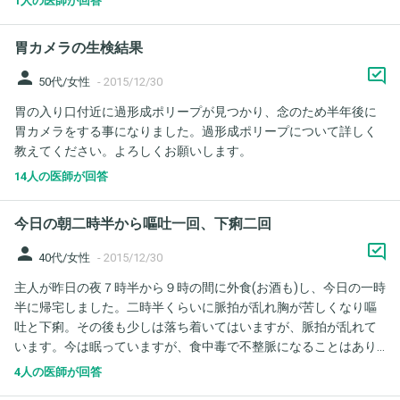
1人の医師が回答
日からパリエットを飲むのをやめているので便通は治ったのです
が胃痛胸焼けがおさまりません。 耳鼻科の先生にはポリープのこ
胃カメラの生検結果
とはつたえたのですが、萎縮性胃炎のことは言ってませんでし
た。 もしかして萎縮性胃炎が進行してしまったのかと心配です。
person
50代/女性
-
2015/12/30
パリエットを飲むまで胃炎などの自覚症状もなかったので、ずっ
胃の入り口付近に過形成ポリープが見つかり、念のため半年後に
とこの胃痛に悩まさせるのかと不安です。薬で治るのでしょう
胃カメラをする事になりました。過形成ポリープについて詳しく
か？萎縮性胃炎は治らないと聞くので心配です。 一週間で萎縮性
教えてください。よろしくお願いします。
胃炎が進行してしまったのでしょうか？消化器内科へは年始に行
く予定です。
14人の医師が回答
今日の朝二時半から嘔吐一回、下痢二回
person
40代/女性
-
2015/12/30
主人が昨日の夜７時半から９時の間に外食(お酒も)し、今日の一時
半に帰宅しました。二時半くらいに脈拍が乱れ胸が苦しくなり嘔
吐と下痢。その後も少しは落ち着いてはいますが、脈拍が乱れて
います。今は眠っていますが、食中毒で不整脈になることはあり
ますか？ ちなみに主人は持病があります。潰瘍性大腸炎と糖尿(イ
4人の医師が回答
ンシュリン朝のみ)、最近ヘルニアで薬を飲んでいます。