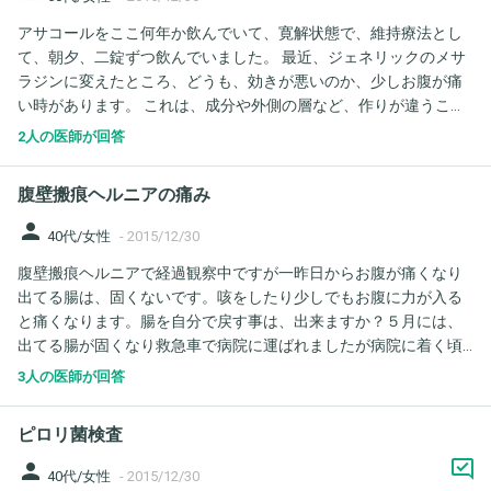
お教え下さい。
アサコールをここ何年か飲んでいて、寛解状態で、維持療法とし
て、朝夕、二錠ずつ飲んでいました。 最近、ジェネリックのメサ
ラジンに変えたところ、どうも、効きが悪いのか、少しお腹が痛
い時があります。 これは、成分や外側の層など、作りが違うこと
があるのですか？
2人の医師が回答
腹壁搬痕ヘルニアの痛み
person
40代/女性
-
2015/12/30
腹壁搬痕ヘルニアで経過観察中ですが一昨日からお腹が痛くなり
出てる腸は、固くないです。咳をしたり少しでもお腹に力が入る
と痛くなります。腸を自分で戻す事は、出来ますか？５月には、
出てる腸が固くなり救急車で病院に運ばれましたが病院に着く頃
には、戻っていました。今回は、固くないので様子を見て大丈夫
3人の医師が回答
ですか？自分で出来る戻しかたがあったら教えて下さい。
ピロリ菌検査
person
40代/女性
-
2015/12/30