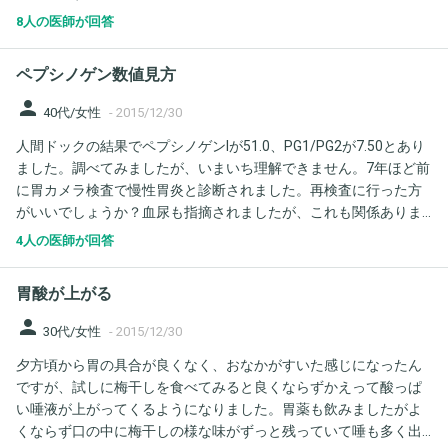
に、腸が過敏にもなっているとも言われました。アドバイスお願
8人の医師が回答
いします。
ペプシノゲン数値見方
person
40代/女性
-
2015/12/30
人間ドックの結果でペプシノゲンIが51.0、PG1/PG2が7.50とあり
ました。調べてみましたが、いまいち理解できません。7年ほど前
に胃カメラ検査で慢性胃炎と診断されました。再検査に行った方
がいいでしょうか？血尿も指摘されましたが、これも関係ありま
すか？お忙しいところ申し訳ありません。宜しくお願い致しま
4人の医師が回答
す。
胃酸が上がる
person
30代/女性
-
2015/12/30
夕方頃から胃の具合が良くなく、おなかがすいた感じになったん
ですが、試しに梅干しを食べてみると良くならずかえって酸っぱ
い唾液が上がってくるようになりました。胃薬も飲みましたがよ
くならず口の中に梅干しの様な味がずっと残っていて唾も多く出