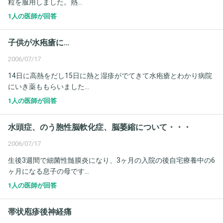
粒を服用しました。熱...
1人の医師が回答
子供が水疱瘡に…
2006/07/17
14日に高熱をだし15日に熱と湿疹がでてきて水疱瘡とわかり病院
にいき薬ももらいました...
1人の医師が回答
水頭症、のう胞性脳軟化症、脳萎縮について・・・
2006/07/17
生後3週間で細菌性髄膜炎になり、3ヶ月の入院の後自宅療養中の6
ヶ月になる息子の母です...
1人の医師が回答
帯状庖疹後神経痛