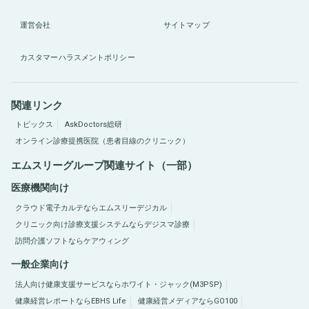
運営会社
サイトマップ
カスタマーハラスメントポリシー
関連リンク
トピックス
AskDoctors総研
オンライン診療提携医院（患者目線のクリニック）
エムスリーグループ関連サイト（一部）
医療機関向け
クラウド電子カルテならエムスリーデジカル
クリニック向け診療支援システムならデジスマ診療
訪問介護ソフトならケアウィング
一般企業向け
法人向け健康支援サービスならホワイト・ジャック(M3PSP)
健康経営レポートならEBHS Life
健康経営メディアならGO100