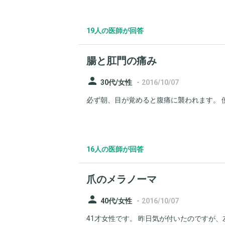
19人の医師が回答
腸と肛門の痛み
person
-
30代/女性
2016/10/07
必ず朝、目が覚めると腹痛に襲われます。 便
16人の医師が回答
爪のメラノーマ
person
-
40代/女性
2016/10/07
41才女性です。 昨日気が付いたのですが、