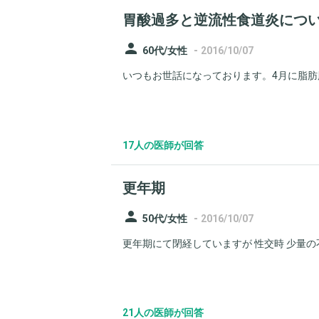
胃酸過多と逆流性食道炎につ
person
-
60代/女性
2016/10/07
いつもお世話になっております。4月に脂肪肝
17人の医師が回答
更年期
person
-
50代/女性
2016/10/07
更年期にて閉経していますが 性交時 少量の不
21人の医師が回答