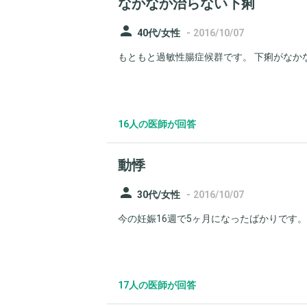
なかなか治らない下痢
person
-
40代/女性
2016/10/07
もともと過敏性腸症候群です。 下痢がなかなか治
16人の医師が回答
動悸
person
-
30代/女性
2016/10/07
今の妊娠16週で5ヶ月になったばかりです。
17人の医師が回答