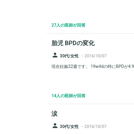
27人の医師が回答
胎児 BPDの変化
person
-
30代/女性
2016/10/07
現在妊娠22週です。 19w4dの時にBPDが4.93
14人の医師が回答
涙
person
-
30代/女性
2016/10/07