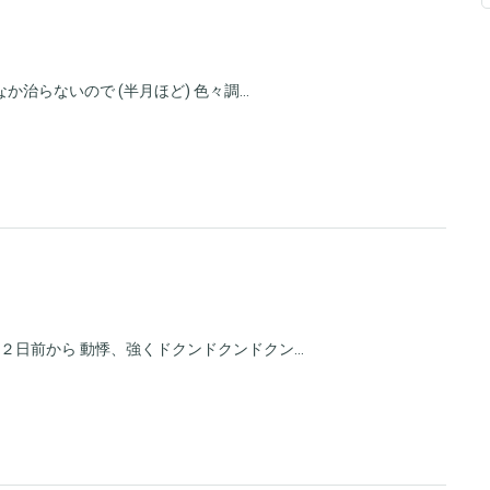
らないので (半月ほど) 色々調...
２日前から 動悸、強くドクンドクンドクン...