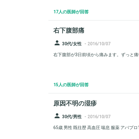
17人の医師が回答
右下腹部痛
person
-
30代/女性
2016/10/07
右下腹部が3日前頃から痛みます。ずっと痛い
15人の医師が回答
原因不明の湿疹
person
-
30代/男性
2016/10/07
65歳 男性 既往歴 高血圧 喘息 服薬 アバプロ100