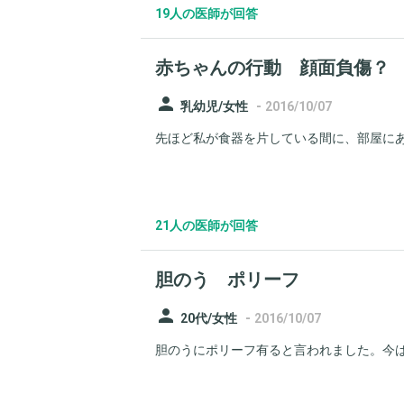
19人の医師が回答
赤ちゃんの行動 顔面負傷？
person
-
乳幼児/女性
2016/10/07
先ほど私が食器を片している間に、部屋にあ
21人の医師が回答
胆のう ポリーフ
person
-
20代/女性
2016/10/07
胆のうにポリーフ有ると言われました。今は