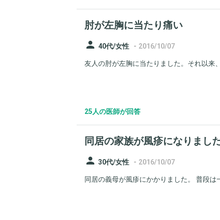
肘が左胸に当たり痛い
person
-
40代/女性
2016/10/07
友人の肘が左胸に当たりました。それ以来、
25人の医師が回答
同居の家族が風疹になりまし
person
-
30代/女性
2016/10/07
同居の義母が風疹にかかりました。 普段は一