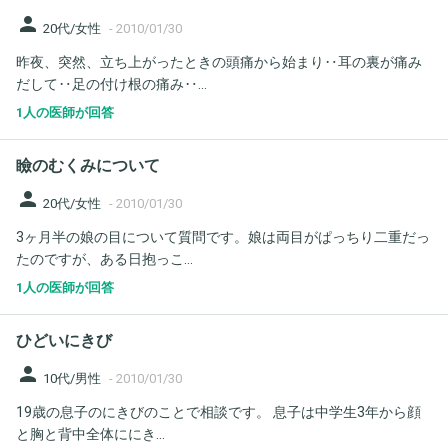
person
20代/女性
-
2010/01/30
昨夜、突然、立ち上がったときの頭痛から始まり‥耳の裏が痛み
だして‥足の付け根の痛み‥...
1人の医師が回答
瞼のむくみについて
person
20代/女性
-
2010/01/30
3ヶ月半の娘の目について質問です。娘は両目がぱっちり二重だっ
たのですが、ある日抱っこ...
1人の医師が回答
ひどいにきび
person
10代/男性
-
2010/01/30
19歳の息子のにきびのことで相談です。 息子は中学生3年から顔
と胸と背中全体ににき...