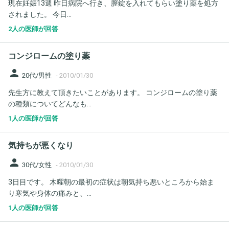
現在妊娠13週 昨日病院へ行き、膣錠を入れてもらい塗り薬を処方
されました。 今日...
2人の医師が回答
コンジロームの塗り薬
person
20代/男性
-
2010/01/30
先生方に教えて頂きたいことがあります。 コンジロームの塗り薬
の種類についてどんなも...
1人の医師が回答
気持ちが悪くなり
person
30代/女性
-
2010/01/30
3日目です。 木曜朝の最初の症状は朝気持ち悪いところから始ま
り寒気や身体の痛みと、...
1人の医師が回答