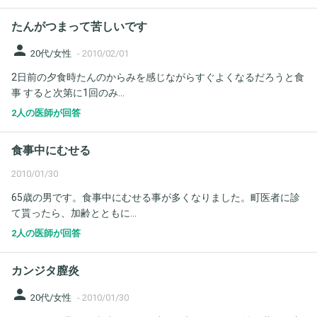
たんがつまって苦しいです
person
20代/女性
-
2010/02/01
2日前の夕食時たんのからみを感じながらすぐよくなるだろうと食
事 すると次第に1回のみ...
2人の医師が回答
食事中にむせる
2010/01/30
65歳の男です。食事中にむせる事が多くなりました。町医者に診
て貰ったら、加齢とともに...
2人の医師が回答
カンジタ膣炎
person
20代/女性
-
2010/01/30