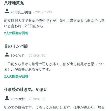
八味地黄丸
person
70代以上/男性
-
2010/01/30
前立腺肥大症で服薬治療中ですが、先生に漢方薬をも飲んでも良
いと言われ、2,3日前から...
2人の医師が回答
首のリンパ節
person
30代/女性
-
2010/01/30
二日前から首から鎖骨の辺りが痛く、熱が出る前兆かと思ってい
ましたが微熱がある程度です...
2人の医師が回答
仕事後の吐き気、めまい
person
20代/女性
-
2010/01/30
初めての投稿です。よろしくお願いします。仕事が終わり、帰る