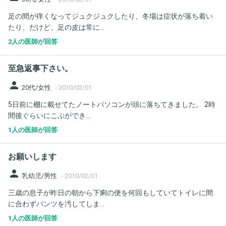
足の間が痒くなってジュクジュクしたり、冬場は症状が落ち着い
たり、だけど、足の皮は常に...
2人の医師が回答
至急返事下さい。
person
20代/女性
-
2010/02/01
5日前に棚に載せてたノートパソコンが頭に落ちてきました。 2時
間後ぐらいにこぶができ...
1人の医師が回答
お願いします
person
乳幼児/男性
-
2010/02/01
三歳の息子が昨日の朝から下痢の便を何回もしていてトイレに間
に合わずパンツを汚してしま...
1人の医師が回答