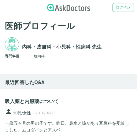
ログイン
医師プロフィール
内科・皮膚科・小児科・性病科 先生
専門科目
一般内科
最近回答したQ&A
吸入薬と内服薬について
person
20代/女性
-
2010/02/11
一歳五ヶ月の男の子です。昨日、鼻水と咳があり耳鼻科を受診し
ました。ムコダインとアスベ...