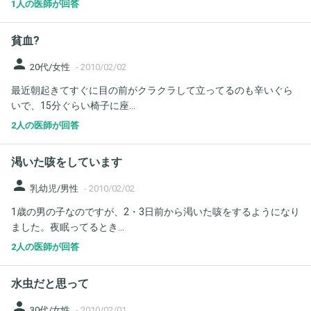
1人の医師が回答
貧血?
person
20代/女性
-
2010/02/02
最近朝起きてすぐに目の前がクラクラして立ってるのも辛いぐら
いで、15分ぐらい椅子に座...
2人の医師が回答
渇いた咳をしています
person
乳幼児/男性
-
2010/02/02
1歳の男の子なのですが、2・3日前から渇いた咳をするようになり
ました。夜眠ってるとき...
2人の医師が回答
水虫だと思って
person
30代/女性
-
2010/02/01