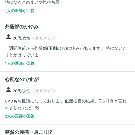
時になるとめまいや気持ち悪...
1人の医師が回答
外蔭部のかゆみ
person
20代/女性
-
2010/01/30
一週間位前から外蔭部(下側の方)に痒みがあります。 特にかいた
りとかはしていま...
1人の医師が回答
心配なのですが
person
20代/女性
-
2010/01/30
いつもお世話になっております 血液検査の結果、C型肝炎と言わ
れました ただ、数...
2人の医師が回答
突然の腰痛‥肩こり!?