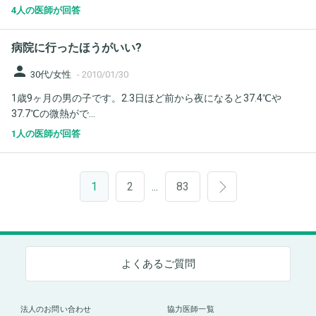
4人の医師が回答
病院に行ったほうがいい?
person
30代/女性
-
2010/01/30
1歳9ヶ月の男の子です。2.3日ほど前から夜になると37.4℃や
37.7℃の微熱がで...
1人の医師が回答
1
2
83
…
よくあるご質問
法人のお問い合わせ
協力医師一覧