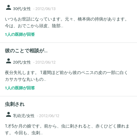
person
30代/女性
-
2012/06/13
いつもお世話になっています。元々、橋本病の持病があります。
今は、おでこから頭皮、陰部...
1人の医師が回答
彼のことで相談が…
person
20代/女性
-
2012/06/12
夜分失礼します。 1週間ほど前から彼のペニスの皮の一部に白く
カサカサな丸いもの...
1人の医師が回答
虫刺され
person
乳幼児/女性
-
2012/06/12
1才5か月の娘です。前から、虫に刺されると、赤くひどく腫れま
す。 今回も、虫刺...