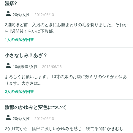
湿疹?
person
20代/女性
-
2012/06/13
2週間ほど前、入浴のときにお腹まわりの毛を剃りました。それか
ら1週間後くらいに下腹部...
1人の医師が回答
小さなしみ？あざ？
person
10歳未満/女性
-
2012/06/13
よろしくお願いします。 10才の娘のお腹に数ミリのシミが五個あ
ります。大きさは...
2人の医師が回答
陰部のかゆみと変色について
person
20代/女性
-
2012/06/13
2ケ月前から、陰部に激しいかゆみを感じ、寝てる間にかきむし