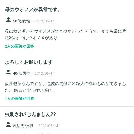
母のウオノメが異常です。
person
50代/女性
-
2012/06/14
母は幼い頃からウオノメができやすかったそうで、今でも常に片
足3個ずつはウオノメがあり...
2人の医師が回答
よろしくお願いします
person
40代/男性
-
2012/06/14
仮性包茎なんですが、包皮の内側に米粒大の赤いものができまし
た。 触ると少し痒い感じ...
1人の医師が回答
虫刺され?じんましん??
person
乳幼児/男性
-
2012/06/14