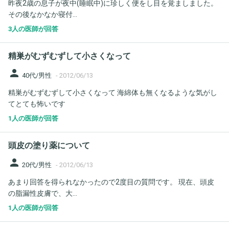
昨夜2歳の息子が夜中(睡眠中)に珍しく便をし目を覚ましました。
その後なかなか寝付...
3人の医師が回答
精巣がむずむずして小さくなって
person
40代/男性
-
2012/06/13
精巣がむずむずして小さくなって 海綿体も無くなるような気がし
てとても怖いです
1人の医師が回答
頭皮の塗り薬について
person
20代/男性
-
2012/06/13
あまり回答を得られなかったので2度目の質問です。 現在、頭皮
の脂漏性皮膚で、大...
1人の医師が回答