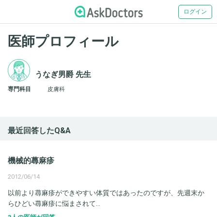
ログイン
医師プロフィール
うなぎ男爵 先生
専門科目
皮膚科
最近回答したQ&A
機械的蕁麻疹
2012/06/14
以前より蕁麻疹ができやすい体質ではあったのですが、先週末か
らひどい蕁麻疹に悩まされて...