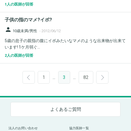
1人の医師が回答
子供の指のマメ?イボ?
person
10歳未満/男性
-
2012/06/12
5歳の息子の親指の腹にイボみたいなマメのような出来物が出来て
います! 1ケ月弱ぐ...
2人の医師が回答
1
3
82
…
…
よくあるご質問
法人のお問い合わせ
協力医師一覧