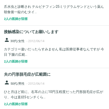
爪水虫と診断され テルビナフィン25ミリグラムサンドという薬ん
朝食後一錠のむタイ...
2人の医師が回答
接触感染についてお願いします
person
30代/女性
-
2012/06/14
カテゴリー違いだったらすみません 私は医療従事者なんですが 今
日 下腿の広範...
2人の医師が回答
夫の円形脱毛症が広範囲に
person
50代/男性
-
2012/06/14
ひと月ほど前に、右耳の上に10円玉程度だった円形脱毛症が広が
り、今は直径5センチくら...
2人の医師が回答