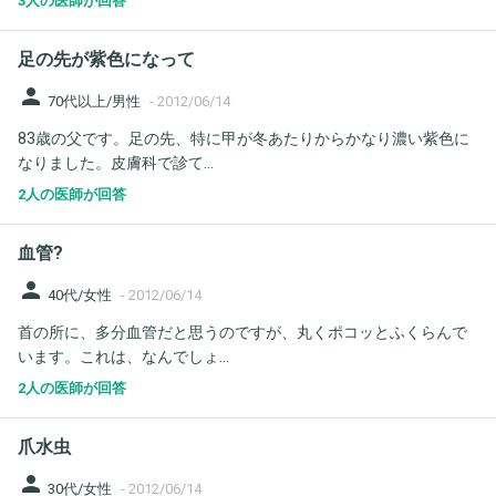
3人の医師が回答
足の先が紫色になって
person
70代以上/男性
-
2012/06/14
83歳の父です。足の先、特に甲が冬あたりからかなり濃い紫色に
なりました。皮膚科で診て...
2人の医師が回答
血管?
person
40代/女性
-
2012/06/14
首の所に、多分血管だと思うのですが、丸くポコッとふくらんで
います。これは、なんでしょ...
2人の医師が回答
爪水虫
person
30代/女性
-
2012/06/14