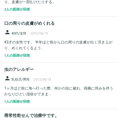
り、皮膚が一部むけたりする...
2人の医師が回答
口の周りの皮膚がめくれる
person
40代/女性
-
2012/06/13
43才の女性です。 半年ほど前から口の周りの皮膚が白く浮き上が
り、めくれてくるよう...
1人の医師が回答
虫のアレルギー
person
乳幼児/男性
-
2012/06/13
1ヶ月ほど前に海へ行った際、何かの虫に被れ、両腕に痒みを伴う
かなりひどい湿疹ができま...
1人の医師が回答
尋常性乾せんで治療中です。