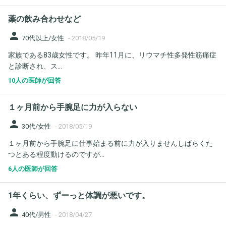
薬の飲み合わせなど
person
70代以上/女性
-
2018/05/19
家族である83歳女性です。 昨年11月に、リウマチ性多発性筋痛症
と診断され、ス...
10人の医師が回答
１ヶ月前から手腕足に力が入らない
person
30代/女性
-
2018/05/19
１ヶ月前から手腕足に仕事始まる前に力が入りませんしばらくた
つとある程度動けるのですが...
6人の医師が回答
1年くらい、ずーっと体調が悪いです。
person
40代/男性
-
2018/04/27