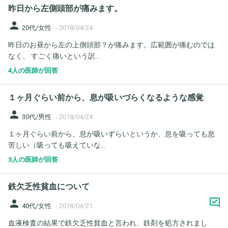
昨日から左側頭部が痛みます。
person
20代/女性
-
2018/04/24
昨日のお昼から左の上側頭部？が痛みます。広範囲が痛むのでは
なく、 すごく痛いという訳...
4人の医師が回答
１ヶ月ぐらい前から、息が吸いづらくなるような感覚
person
30代/男性
-
2018/04/24
１ヶ月ぐらい前から、息が吸いずらいというか、息を吸っても息
苦しい（吸っても吸えていな...
3人の医師が回答
鉄欠乏性貧血について
person
40代/女性
-
2018/04/21
血液検査の結果で鉄欠乏性貧血と言われ、鉄剤を処方されまし