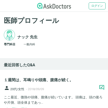
ログイン
医師プロフィール
ナック 先生
専門科目
一般内科
最近回答したQ&A
１週間は、耳鳴りや頭痛、腹痛が続く。
person
20代/女性
-
2018/09/09
ここ最近、微熱や頭痛、腹痛が続いています。 頭痛は、頭の後ろ
や片側、頭全体まであっ...