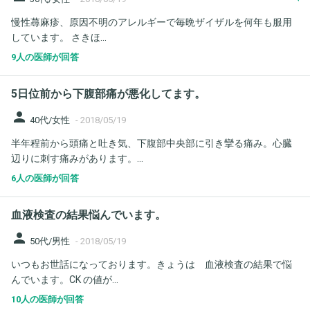
慢性蕁麻疹、原因不明のアレルギーで毎晩ザイザルを何年も服用
しています。 さきほ...
9人の医師が回答
5日位前から下腹部痛が悪化してます。
person
40代/女性
-
2018/05/19
半年程前から頭痛と吐き気、下腹部中央部に引き攣る痛み。心臓
辺りに刺す痛みがあります。...
6人の医師が回答
血液検査の結果悩んでいます。
person
50代/男性
-
2018/05/19
いつもお世話になっております。きょうは 血液検査の結果で悩
んでいます。CK の値が...
10人の医師が回答