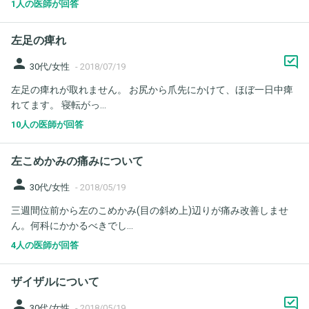
1人の医師が回答
左足の痺れ
person
30代/女性
-
2018/07/19
左足の痺れが取れません。 お尻から爪先にかけて、ほぼ一日中痺
れてます。 寝転がっ...
10人の医師が回答
左こめかみの痛みについて
person
30代/女性
-
2018/05/19
三週間位前から左のこめかみ(目の斜め上)辺りが痛み改善しませ
ん。何科にかかるべきでし...
4人の医師が回答
ザイザルについて
person
30代/女性
-
2018/05/19