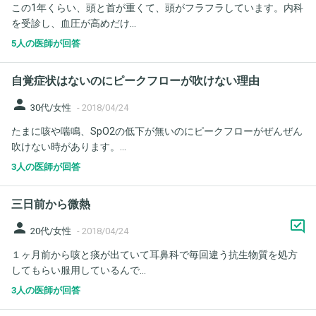
この1年くらい、頭と首が重くて、頭がフラフラしています。内科
を受診し、血圧が高めだけ...
5人の医師が回答
自覚症状はないのにピークフローが吹けない理由
person
30代/女性
-
2018/04/24
たまに咳や喘鳴、SpO2の低下が無いのにピークフローがぜんぜん
吹けない時があります。...
3人の医師が回答
三日前から微熱
person
20代/女性
-
2018/04/24
１ヶ月前から咳と痰が出ていて耳鼻科で毎回違う抗生物質を処方
してもらい服用しているんで...
3人の医師が回答