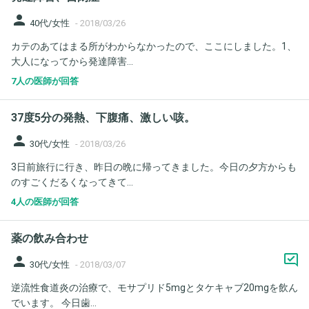
person
40代/女性
-
2018/03/26
カテのあてはまる所がわからなかったので、ここにしました。1、
大人になってから発達障害...
7人の医師が回答
37度5分の発熱、下腹痛、激しい咳。
person
30代/女性
-
2018/03/26
3日前旅行に行き、昨日の晩に帰ってきました。今日の夕方からも
のすごくだるくなってきて...
4人の医師が回答
薬の飲み合わせ
person
30代/女性
-
2018/03/07
逆流性食道炎の治療で、モサプリド5mgとタケキャブ20mgを飲ん
でいます。 今日歯...