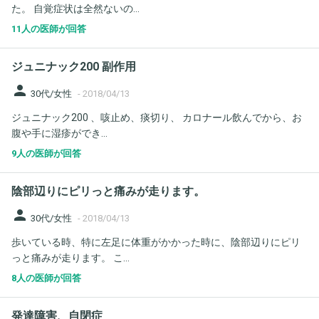
た。 自覚症状は全然ないの...
11人の医師が回答
ジュニナック200 副作用
person
30代/女性
-
2018/04/13
ジュニナック200 、咳止め、痰切り、 カロナール飲んでから、お
腹や手に湿疹ができ...
9人の医師が回答
陰部辺りにピリっと痛みが走ります。
person
30代/女性
-
2018/04/13
歩いている時、特に左足に体重がかかった時に、陰部辺りにピリ
っと痛みが走ります。 こ...
8人の医師が回答
発達障害、自閉症