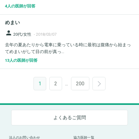
4人の医師が回答
めまい
person
20代/女性
-
2018/03/07
去年の夏あたりから電車に乗っている時に最初は腹痛から始まっ
てめまいがして目の前が真っ...
13人の医師が回答
1
2
200
…
よくあるご質問
法人のお問い合わせ
協力医師一覧