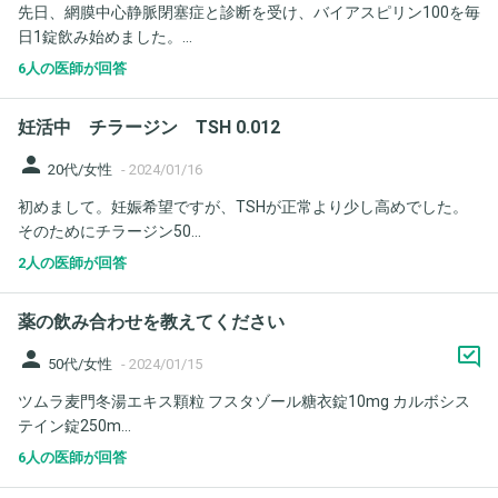
先日、網膜中心静脈閉塞症と診断を受け、バイアスピリン100を毎
日1錠飲み始めました。...
6人の医師が回答
妊活中 チラージン TSH 0.012
person
20代/女性
-
2024/01/16
初めまして。妊娠希望ですが、TSHが正常より少し高めでした。
そのためにチラージン50...
2人の医師が回答
薬の飲み合わせを教えてください
person
50代/女性
-
2024/01/15
ツムラ麦門冬湯エキス顆粒 フスタゾール糖衣錠10mg カルボシス
テイン錠250m...
6人の医師が回答