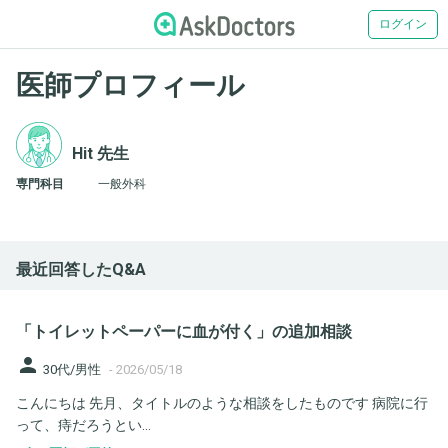
ログイン
医師プロフィール
Hit 先生
専門科目
一般外科
最近回答したQ&A
「トイレットペーパーに血が付く」の追加相談
person
30代/男性
-
2026/05/18
こんにちは 先月、タイトルのような相談をしたものです 病院に行
って、痔だろうとい...