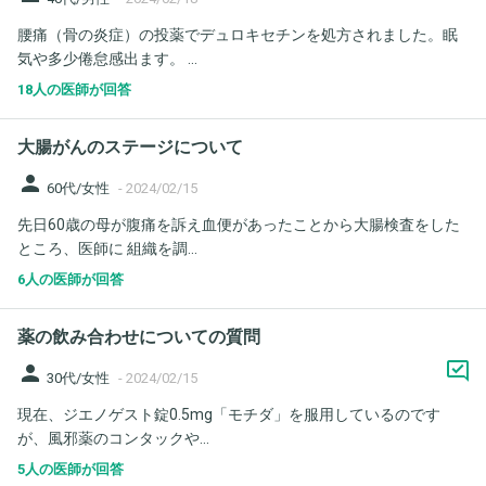
腰痛（骨の炎症）の投薬でデュロキセチンを処方されました。眠
気や多少倦怠感出ます。 ...
18人の医師が回答
大腸がんのステージについて
person
60代/女性
-
2024/02/15
先日60歳の母が腹痛を訴え血便があったことから大腸検査をした
ところ、医師に 組織を調...
6人の医師が回答
薬の飲み合わせについての質問
person
30代/女性
-
2024/02/15
現在、ジエノゲスト錠0.5mg「モチダ」を服用しているのです
が、風邪薬のコンタックや...
5人の医師が回答