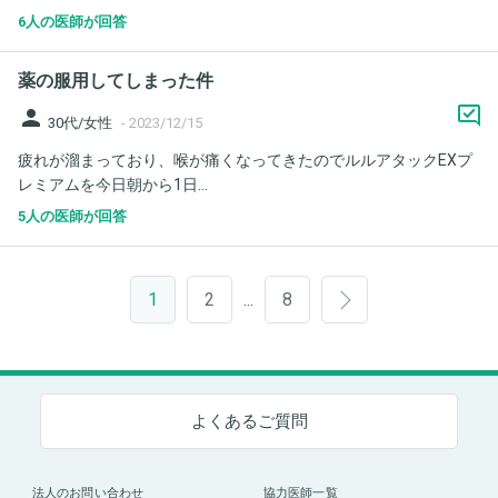
6人の医師が回答
薬の服用してしまった件
person
30代/女性
-
2023/12/15
疲れが溜まっており、喉が痛くなってきたのでルルアタックEXプ
レミアムを今日朝から1日...
5人の医師が回答
1
2
8
…
よくあるご質問
法人のお問い合わせ
協力医師一覧