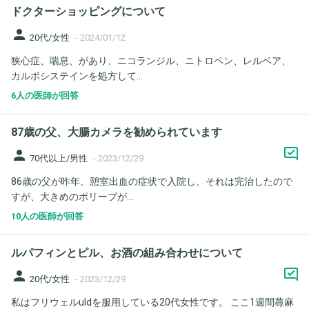
ドクターショッピングについて
person
20代/女性
-
2024/01/12
狭心症、喘息、があり、ニコランジル、ニトロペン、レルベア、
カルボシステインを処方して...
6人の医師が回答
87歳の父、大腸カメラを勧められています
person
70代以上/男性
-
2023/12/29
86歳の父が昨年、憩室出血の症状で入院し、それは完治したので
すが、大きめのポリープが...
10人の医師が回答
ルパフィンとピル、お酒の組み合わせについて
person
20代/女性
-
2023/12/29
私はフリウェルuldを服用している20代女性です。 ここ1週間蕁麻