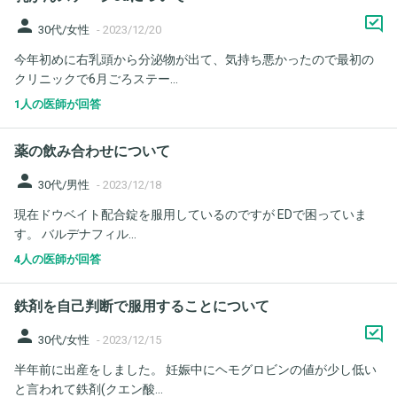
person
30代/女性
-
2023/12/20
今年初めに右乳頭から分泌物が出て、気持ち悪かったので最初の
クリニックで6月ごろステー...
1人の医師が回答
薬の飲み合わせについて
person
30代/男性
-
2023/12/18
現在ドウベイト配合錠を服用しているのですが EDで困っていま
す。 バルデナフィル...
4人の医師が回答
鉄剤を自己判断で服用することについて
person
30代/女性
-
2023/12/15
半年前に出産をしました。 妊娠中にヘモグロビンの値が少し低い
と言われて鉄剤(クエン酸...