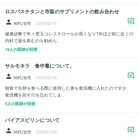
ロスバスチタンと市販のサプリメントの飲み合わせ
person
40代/女性
-
2024/02/15
健康診断で年々悪玉コレステロールが高くなり1年ほど前に近くの
内科で薬を飲むのを勧めら...
10人の医師が回答
サルモネラ 食中毒について。
person
30代/女性
-
2024/02/04
朝食で生卵を食べる際に使用した箸を食洗機に入れたのですが、
食洗機を回すのを忘れてしま...
5人の医師が回答
バイアスピリンについて
person
30代/女性
-
2024/01/29