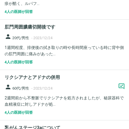
疹が酷く、ルパフ...
4人の医師が回答
肛門周囲膿瘍切開後です
person
20代/男性
-
2023/12/24
1週間程度、排便後の拭き取りの時や長時間座っている時に背中側
の肛門周囲に痛みがあった...
4人の医師が回答
リクシアナとアドナの併用
person
60代/男性
-
2023/12/24
2週間前から不整脈でリクシアナを処方されましたが、秘尿器科で
血精液症に対しアドナが処...
4人の医師が回答
乳がんステージ3aについて