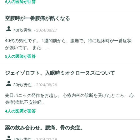
6人の医師が回答
空腹時が一番腹痛が酷くなる
person
40代/男性
-
2024/08/27
40代の男性です。 1週間前から、腹痛で、特に起床時が一番症状
が強いです。 また、...
5人の医師が回答
ジェイゾロフト、入眠時ミオクローヌスについて
person
30代/男性
-
2024/08/26
先日パニック発作をお越し、 心療内科の診断を受けたところ、 心
身症(病気不安神経...
4人の医師が回答
薬の飲み合わせ。腰痛、骨の炎症。
person
40代/男性
-
2024/02/18