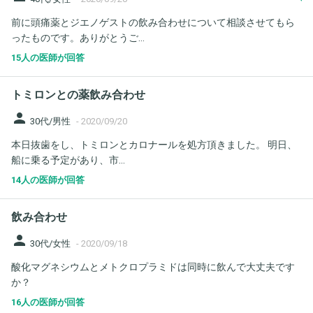
前に頭痛薬とジエノゲストの飲み合わせについて相談させてもら
ったものです。ありがとうご...
15人の医師が回答
トミロンとの薬飲み合わせ
person
30代/男性
-
2020/09/20
本日抜歯をし、トミロンとカロナールを処方頂きました。 明日、
船に乗る予定があり、市...
14人の医師が回答
飲み合わせ
person
30代/女性
-
2020/09/18
酸化マグネシウムとメトクロプラミドは同時に飲んで大丈夫です
か？
16人の医師が回答