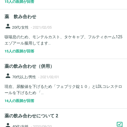
15人の医師が回答
薬 飲み合わせ
person
20代/女性
-
2021/02/05
咳喘息のため、モンテルカスト、タケキャブ、フルティホーム125
エゾアール服用してます...
15人の医師が回答
薬の飲み合わせ（併用）
person
70代以上/男性
-
2021/02/01
現在、尿酸値を下げるため「フェブリク錠１０」とLDLコレステロ
ールを下げるため 「...
16人の医師が回答
薬の飲み合わせについて 2
person
40代/女性
-
2020/09/20