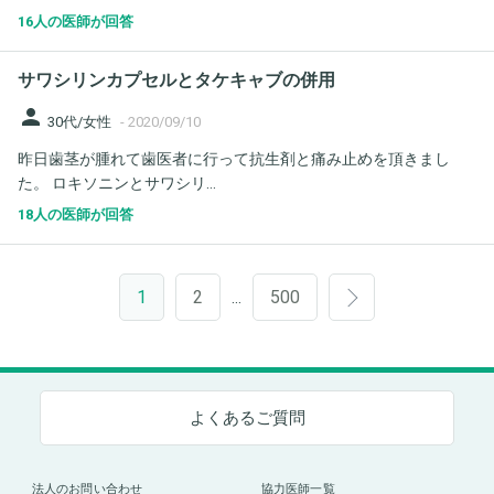
16人の医師が回答
サワシリンカプセルとタケキャブの併用
person
30代/女性
-
2020/09/10
昨日歯茎が腫れて歯医者に行って抗生剤と痛み止めを頂きまし
た。 ロキソニンとサワシリ...
18人の医師が回答
1
2
500
…
よくあるご質問
法人のお問い合わせ
協力医師一覧