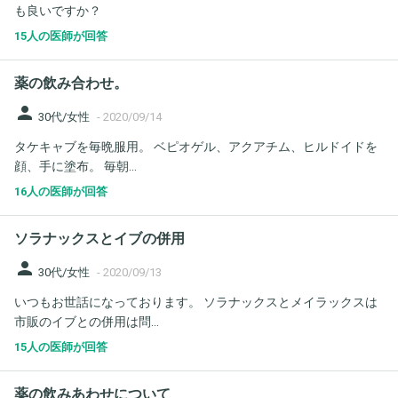
も良いですか？
15人の医師が回答
薬の飲み合わせ。
person
30代/女性
-
2020/09/14
タケキャブを毎晩服用。 ベピオゲル、アクアチム、ヒルドイドを
顔、手に塗布。 毎朝...
16人の医師が回答
ソラナックスとイブの併用
person
30代/女性
-
2020/09/13
いつもお世話になっております。 ソラナックスとメイラックスは
市販のイブとの併用は問...
15人の医師が回答
薬の飲みあわせについて