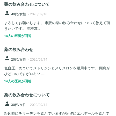
薬の飲み合わせについて
person
40代/女性
-
2020/09/16
よろしくお願いします。 市販の薬の飲み合わせについて教えて頂
きたいです。 笭桂朮...
14人の医師が回答
薬の飲み合わせ
person
20代/女性
-
2020/09/14
低血圧、めまいでメトリジンとメリスロンを服用中です。 頭痛が
ひどいのですがロキソニ...
14人の医師が回答
薬の飲み合わせについて
person
30代/女性
-
2020/09/14
起床時にチラーヂンを飲んでいますが朝夕にエパデールを飲んで