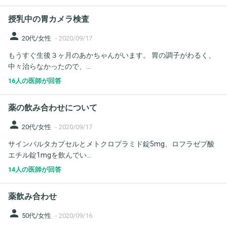
授乳中の胃カメラ検査
person
20代/女性
-
2020/09/17
もうすぐ生後３ヶ月のあかちゃんがいます。 胃の調子がわるく、
中々治らなかったので、...
16人の医師が回答
薬の飲み合わせについて
person
20代/女性
-
2020/09/17
サインバルタカプセルとメトクロプラミド錠5mg、ロフラゼプ酸
エチル錠1mgを飲んでい...
14人の医師が回答
薬飲み合わせ
person
50代/女性
-
2020/09/16