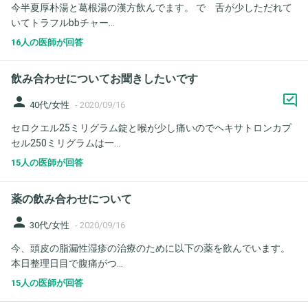
今半夏厚朴湯と葛根湯の漢方飲んでます。 で 舌が少しただれて
いてトラフルbbチャー...
16人の医師が回答
飲み合わせについてお聞きしたいです
person
40代/女性
-
2020/09/16
セロクエル25ミリグラム錠と喉が少し痛いのでヘキサトロンカプ
セル250ミリグラムは一...
15人の医師が回答
薬の飲み合わせについて
person
30代/女性
-
2020/09/16
今、頭皮の脂漏性湿疹の治療のために以下の薬を飲んでいます。
本日整理日目で腹痛がつ...
15人の医師が回答