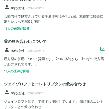
person
40代/女性
-
2020/09/13
心療内科で処方されている半夏厚朴湯を1日2回、就寝前に酸棗仁
湯とレルベア200を服用...
15人の医師が回答
薬の飲み合わせについて
person
40代/女性
-
2020/09/11
漢方薬の併用について質問です。 2つの病院から、1つずつ漢方薬
が処方されてます。 ...
18人の医師が回答
ジェイゾロフトとエレトリプタンの飲み合わせ
person
40代/女性
-
2020/09/10
ジェイゾロフト朝夕、半錠ずつ服用しています。 偏頭痛のエレト
リプタンとの飲み合わせ...