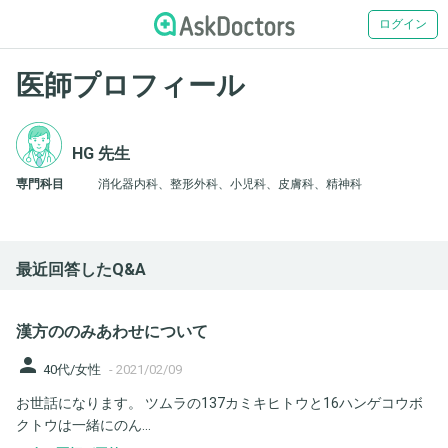
ログイン
医師プロフィール
HG 先生
専門科目
消化器内科、整形外科、小児科、皮膚科、精神科
最近回答したQ&A
漢方ののみあわせについて
person
40代/女性
-
2021/02/09
お世話になります。 ツムラの137カミキヒトウと16ハンゲコウボ
クトウは一緒にのん...