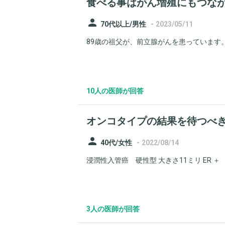
食べる事はがん増殖にもつな
person
-
70代以上/男性
2023/05/11
89歳の祖父が、前立腺がんを患っています。
10人の医師が回答
オンコタイプの結果を待つべ
person
-
40代/女性
2022/08/14
浸潤性入管癌 硬性型 大きさ11ミリ ER ＋ 70%
3人の医師が回答