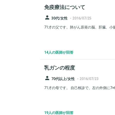
免疫療法について
person
-
30代/女性
2016/07/25
71才の父です。肺がん原発の脳、肝臓、小腸
14人の医師が回答
乳ガンの程度
person
-
70代以上/女性
2016/07/23
71才の母です。 自己検診で、左の外側に7×6
19人の医師が回答