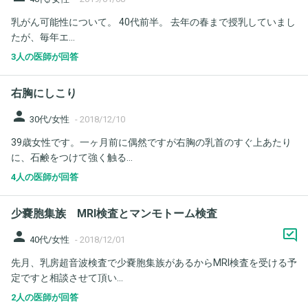
乳がん可能性について。 40代前半。 去年の春まで授乳していまし
たが、毎年エ...
3人の医師が回答
右胸にしこり
person
30代/女性
-
2018/12/10
39歳女性です。一ヶ月前に偶然ですが右胸の乳首のすぐ上あたり
に、石鹸をつけて強く触る...
4人の医師が回答
少嚢胞集族 MRI検査とマンモトーム検査
person
40代/女性
-
2018/12/01
先月、乳房超音波検査で少嚢胞集族があるからMRI検査を受ける予
定ですと相談させて頂い...
2人の医師が回答