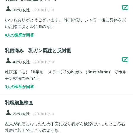
person
30代/女性
-
2018/11/15
いつもありがとうございます。 昨日の朝、シャワー後に身体を拭
いた際にタオルに血のが...
4人の医師が回答
乳房痛み 乳ガン既往と反対側
person
40代/女性
-
2018/11/13
乳房痛（右） 15年前 ステージ1の乳ガン（8mm×6mm）でホル
モン療法のみ五年...
3人の医師が回答
乳癌細胞検査
person
20代/女性
-
2018/11/13
友人が乳癌になったため不安になり乳がん検診にいったところ右
乳房に若干のしこりのような...