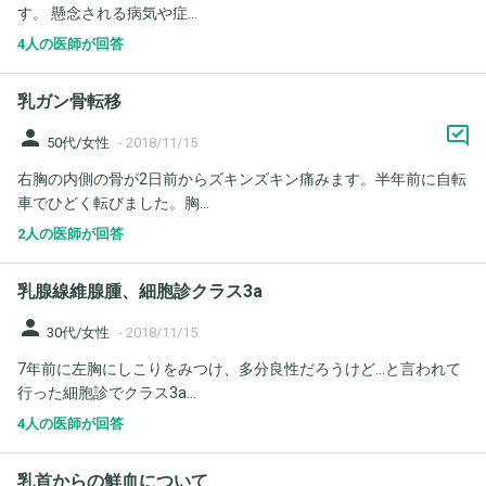
す。 懸念される病気や症...
4人の医師が回答
乳ガン骨転移
person
50代/女性
-
2018/11/15
右胸の内側の骨が2日前からズキンズキン痛みます。半年前に自転
車でひどく転びました。胸...
2人の医師が回答
乳腺線維腺腫、細胞診クラス3a
person
30代/女性
-
2018/11/15
7年前に左胸にしこりをみつけ、多分良性だろうけど…と言われて
行った細胞診でクラス3a...
4人の医師が回答
乳首からの鮮血について