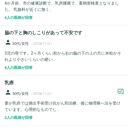
4か月前、市の健康診断で、乳房腫瘍で、要精密検査となりまし
た。 乳腺科が近くに無く...
6人の医師が回答
脇の下と胸のしこりがあって不安です
person
30代/女性
-
2018/11/21
3児の母です。2ヶ月くらい前から右の脇の下の上の方に米粒かそ
れより小さいくらいの硬い...
4人の医師が回答
乳癌
person
50代/女性
-
2018/11/21
妻が乳癌では摘出手術受け抗がん剤治療、後に物理療へ法を受け
ています。心理的なものでし...
3人の医師が回答