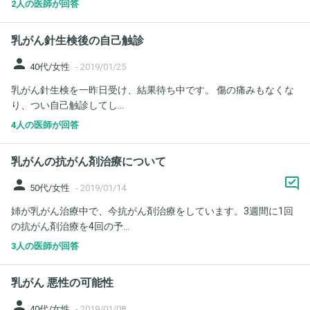
2人の医師が回答
乳がん針生検後の自己触診
person
40代/女性
-
2019/01/25
乳がん針生検を一昨日受け、結果待ち中です。 傷の痛みもなくな
り、つい自己触診してし...
4人の医師が回答
乳がんの抗がん剤治療について
person
50代/女性
-
2019/01/14
姉が乳がん治療中で、今抗がん剤治療をしています。3週間に1回
の抗がん剤治療を4回の予...
3人の医師が回答
乳がん 悪性の可能性
person
40代/女性
-
2019/01/08