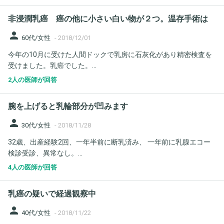
非浸潤乳癌 癌の他に小さい白い物が２つ。温存手術は
person
60代/女性
-
2018/12/01
今年の10月に受けた人間ドックで乳房に石灰化があり精密検査を
受けました。乳癌でした。...
2人の医師が回答
腕を上げると乳輪部分が凹みます
person
30代/女性
-
2018/11/28
32歳、出産経験2回、一年半前に断乳済み、 一年前に乳腺エコー
検診受診、異常なし。...
4人の医師が回答
乳癌の疑いで経過観察中
person
40代/女性
-
2018/11/22