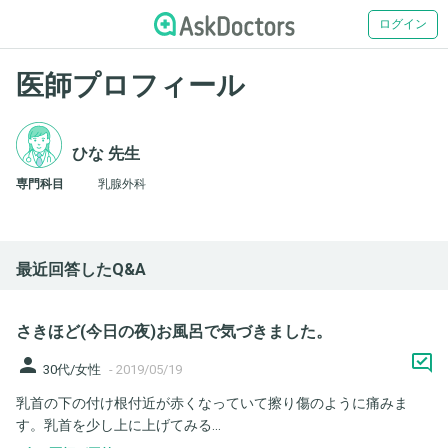
ログイン
医師プロフィール
ひな 先生
専門科目
乳腺外科
最近回答したQ&A
さきほど(今日の夜)お風呂で気づきました。
person
30代/女性
-
2019/05/19
乳首の下の付け根付近が赤くなっていて擦り傷のように痛みま
す。乳首を少し上に上げてみる...