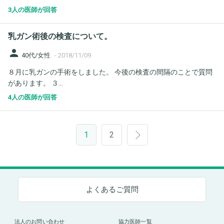
3人の医師が回答
乳ガン術後の検査について。
person
40代/女性
-
2018/11/09
８月に乳ガンの手術をしました。 今後の検査の間隔のことで質問
があります。 ３...
4人の医師が回答
1
2
よくあるご質問
法人のお問い合わせ
協力医師一覧