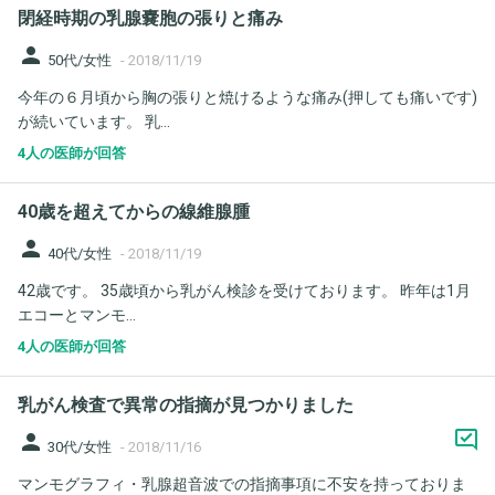
閉経時期の乳腺嚢胞の張りと痛み
person
50代/女性
-
2018/11/19
今年の６月頃から胸の張りと焼けるような痛み(押しても痛いです)
が続いています。 乳...
4人の医師が回答
40歳を超えてからの線維腺腫
person
40代/女性
-
2018/11/19
42歳です。 35歳頃から乳がん検診を受けております。 昨年は1月
エコーとマンモ...
4人の医師が回答
乳がん検査で異常の指摘が見つかりました
person
30代/女性
-
2018/11/16
マンモグラフィ・乳腺超音波での指摘事項に不安を持っておりま