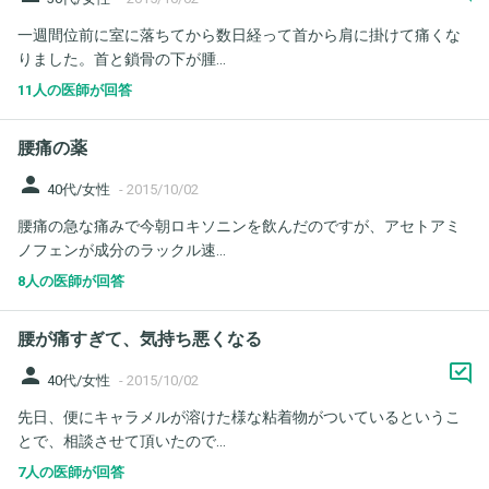
一週間位前に室に落ちてから数日経って首から肩に掛けて痛くな
りました。首と鎖骨の下が腫...
11人の医師が回答
腰痛の薬
person
40代/女性
-
2015/10/02
腰痛の急な痛みで今朝ロキソニンを飲んだのですが、アセトアミ
ノフェンが成分のラックル速...
8人の医師が回答
腰が痛すぎて、気持ち悪くなる
person
40代/女性
-
2015/10/02
先日、便にキャラメルが溶けた様な粘着物がついているというこ
とで、相談させて頂いたので...
7人の医師が回答