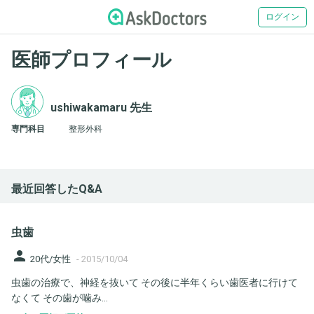
ログイン
医師プロフィール
ushiwakamaru 先生
専門科目
整形外科
最近回答したQ&A
虫歯
person
20代/女性
-
2015/10/04
虫歯の治療で、神経を抜いて その後に半年くらい歯医者に行けて
なくて その歯が噛み...