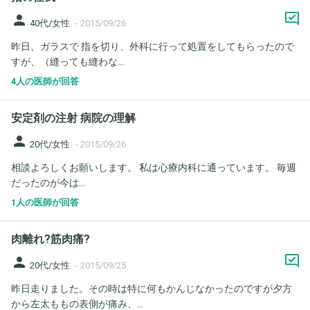
person
40代/女性
-
2015/09/26
昨日、ガラスで 指を切り、外科に行って処置をしてもらったので
すが、（縫っても縫わな...
4人の医師が回答
安定剤の注射 病院の理解
person
20代/女性
-
2015/09/26
相談よろしくお願いします。 私は心療内科に通っています。 毎週
だったのが今は...
1人の医師が回答
肉離れ?筋肉痛?
person
20代/女性
-
2015/09/25
昨日走りました。その時は特に何もかんじなかったのですが夕方
から左太ももの表側が痛み、...