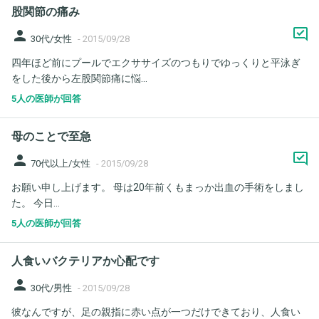
股関節の痛み
person
30代/女性
-
2015/09/28
四年ほど前にプールでエクササイズのつもりでゆっくりと平泳ぎ
をした後から左股関節痛に悩...
5人の医師が回答
母のことで至急
person
70代以上/女性
-
2015/09/28
お願い申し上げます。 母は20年前くもまっか出血の手術をしまし
た。 今日...
5人の医師が回答
人食いバクテリアか心配です
person
30代/男性
-
2015/09/28
彼なんですが、足の親指に赤い点が一つだけできており、人食い