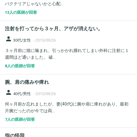
バクテリアじゃないかと心配...
13人の医師が回答
注射を打ってから３ヶ月、アザが消えない。
person
30代/女性
-
2015/09/26
３ヶ月前に猫に噛まれ、引っかかれ腫れてしまい外科に注射に１
週間ほど通いました。 破...
8人の医師が回答
腕、肩の痛みや痺れ
person
40代/男性
-
2015/09/26
何ヶ月前か忘れましたが、妻(40代)に腕や肩に痺れがあり、最初
片腕だったのが今では両...
7人の医師が回答
指の怪我