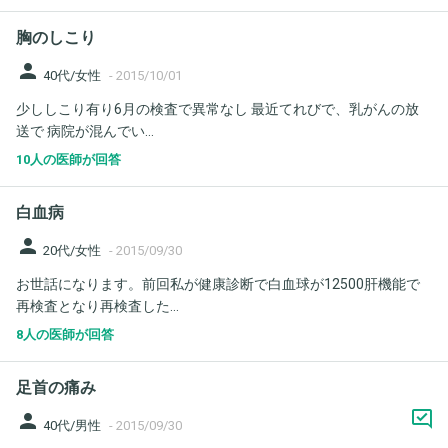
胸のしこり
person
40代/女性
-
2015/10/01
少ししこり有り6月の検査で異常なし 最近てれびで、乳がんの放
送で 病院が混んでい...
10人の医師が回答
白血病
person
20代/女性
-
2015/09/30
お世話になります。前回私が健康診断で白血球が12500肝機能で
再検査となり再検査した...
8人の医師が回答
足首の痛み
person
40代/男性
-
2015/09/30