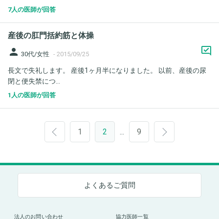
7人の医師が回答
産後の肛門括約筋と体操
person
30代/女性
-
2015/09/25
長文で失礼します。 産後1ヶ月半になりました。 以前、産後の尿
閉と便失禁につ...
1人の医師が回答
1
2
9
…
よくあるご質問
法人のお問い合わせ
協力医師一覧