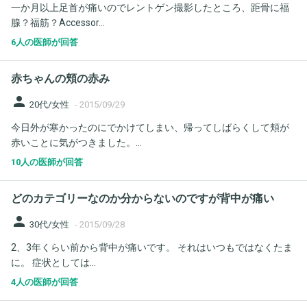
一か月以上足首が痛いのでレントゲン撮影したところ、距骨に福
腺？福筋？Accessor...
6人の医師が回答
赤ちゃんの頬の赤み
person
20代/女性
-
2015/09/29
今日外が寒かったのにでかけてしまい、帰ってしばらくして頬が
赤いことに気がつきました。...
10人の医師が回答
どのカテゴリーなのか分からないのですが背中が痛い
person
30代/女性
-
2015/09/28
2、3年くらい前から背中が痛いです。 それはいつもではなくたま
に。 症状としては...
4人の医師が回答