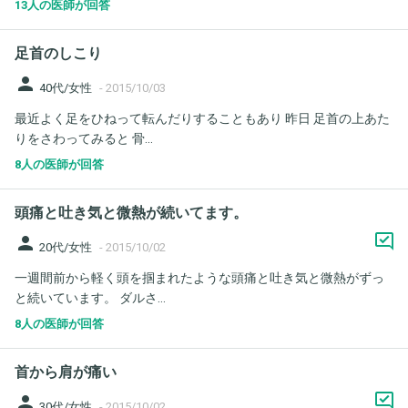
13人の医師が回答
足首のしこり
person
40代/女性
-
2015/10/03
最近よく足をひねって転んだりすることもあり 昨日 足首の上あた
りをさわってみると 骨...
8人の医師が回答
頭痛と吐き気と微熱が続いてます。
person
20代/女性
-
2015/10/02
一週間前から軽く頭を掴まれたような頭痛と吐き気と微熱がずっ
と続いています。 ダルさ...
8人の医師が回答
首から肩が痛い
person
30代/女性
-
2015/10/02