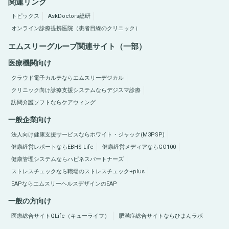
関連リンク
トピックス
AskDoctors総研
オンライン診療提携医院（患者目線のクリニック）
エムスリーグループ関連サイト（一部）
医療機関向け
クラウド電子カルテならエムスリーデジカル
クリニック向け診療支援システムならデジスマ診療
訪問介護ソフトならケアウィング
一般企業向け
法人向け健康支援サービスならホワイト・ジャック(M3PSP)
健康経営レポートならEBHS Life
健康経営メディアならGO100
健康管理システムならハピネスパートナーズ
ストレスチェックなら職場のストレスチェック+plus
EAPならエムスリーヘルスデザインのEAP
一般の方向け
医療総合サイトQLife（キューライフ）
肥満症総合サイトならひまんラボ