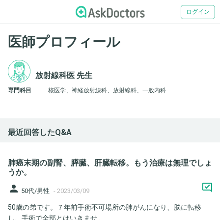
ログイン
医師プロフィール
放射線科医 先生
専門科目
核医学、神経放射線科、放射線科、一般内科
最近回答したQ&A
肺癌末期の副腎、膵臓、肝臓転移。もう治療は無理でしょ
うか。
person
50代/男性
-
2023/03/09
50歳の弟です。７年前手術不可場所の肺がんになり、脳に転移
し、手術で全部とはいきませ...