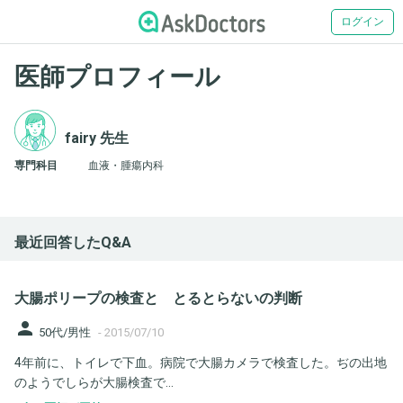
ログイン
医師プロフィール
fairy 先生
専門科目
血液・腫瘍内科
最近回答したQ&A
大腸ポリープの検査と とるとらないの判断
person
50代/男性
-
2015/07/10
4年前に、トイレで下血。病院で大腸カメラで検査した。ぢの出地
のようでしらが大腸検査で...