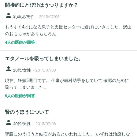
間接的にとびひはうつりますか？
person
乳幼児/男性
-
2015/07/08
もうすぐ4才になる息子と支援センターに遊びにいきました。沢山
のおもちゃがありもちろん...
4人の医師が回答
エタノールを吸ってしまいました。
person
20代/女性
-
2015/07/08
現在、妊娠5週目です。 仕事が歯科助手をしていて 確認のために
吸ってしまいました...
5人の医師が回答
腎のうほうについて
person
40代/男性
-
2015/07/08
腎臓にのうほうと結石があるといわれました。 いずれは治療しな