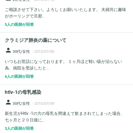
ご相談させて下さい。よろしくお願いいたします。 夫婦共に趣味
がボーリングで旦那...
5人の医師が回答
クラミジア肺炎の薬について
person
30代/女性
-
2015/07/09
いつもお世話になっております。 １ヶ月ほど軽い咳が治らない
為、病院を受診したと...
6人の医師が回答
htlv-1の母乳感染
person
30代/女性
-
2015/07/09
新生児がHtlv -1の方の母乳を間違えて飲まされてしまった場合、
七ヶ月と２０日後に...
3人の医師が回答