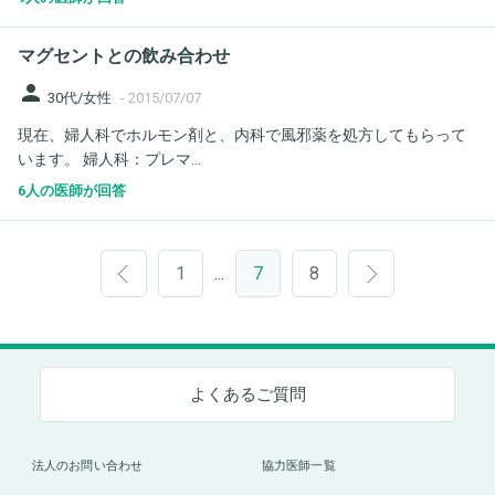
マグセントとの飲み合わせ
person
30代/女性
-
2015/07/07
現在、婦人科でホルモン剤と、内科で風邪薬を処方してもらって
います。 婦人科：プレマ...
6人の医師が回答
1
7
8
…
よくあるご質問
法人のお問い合わせ
協力医師一覧