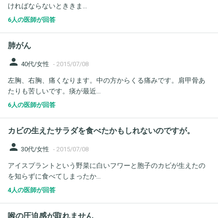
ければならないとききま...
6人の医師が回答
肺がん
person
40代/女性
-
2015/07/08
左胸、右胸、痛くなります。中の方からくる痛みです。肩甲骨あ
たりも苦しいです。痰が最近...
6人の医師が回答
カビの生えたサラダを食べたかもしれないのですが。
person
30代/女性
-
2015/07/08
アイスプラントという野菜に白いフワーと胞子のカビが生えたの
を知らずに食べてしまったか...
4人の医師が回答
喉の圧迫感が取れません