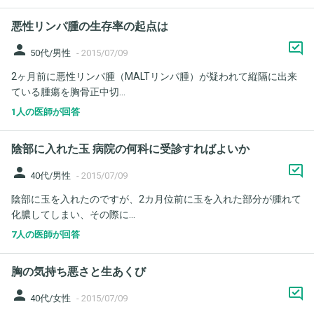
悪性リンパ腫の生存率の起点は
person
50代/男性
-
2015/07/09
2ヶ月前に悪性リンパ腫（MALTリンパ腫）が疑われて縦隔に出来
ている腫瘍を胸骨正中切...
1人の医師が回答
陰部に入れた玉 病院の何科に受診すればよいか
person
40代/男性
-
2015/07/09
陰部に玉を入れたのですが、2カ月位前に玉を入れた部分が腫れて
化膿してしまい、その際に...
7人の医師が回答
胸の気持ち悪さと生あくび
person
40代/女性
-
2015/07/09