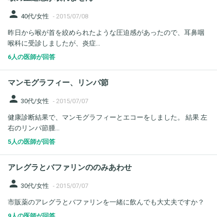
person
40代/女性
-
2015/07/08
昨日から喉が首を絞められたような圧迫感があったので、耳鼻咽
喉科に受診しましたが、炎症...
6人の医師が回答
マンモグラフィー、リンパ節
person
30代/女性
-
2015/07/07
健康診断結果で、マンモグラフィーとエコーをしました。 結果 左
右のリンパ節腫...
5人の医師が回答
アレグラとバファリンののみあわせ
person
30代/女性
-
2015/07/07
市販薬のアレグラとバファリンを一緒に飲んでも大丈夫ですか？
9人の医師が回答