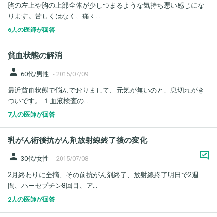
胸の左上や胸の上部全体が少しつまるような気持ち悪い感じにな
ります。苦しくはなく、痛く...
6人の医師が回答
貧血状態の解消
person
60代/男性
-
2015/07/09
最近貧血状態で悩んでおりまして、元気が無いのと、息切れがき
ついです。 １血液検査の...
7人の医師が回答
乳がん術後抗がん剤放射線終了後の変化
person
30代/女性
-
2015/07/08
2月終わりに全摘、その前抗がん剤終了、放射線終了明日で2週
間、ハーセプチン8回目、ア...
2人の医師が回答