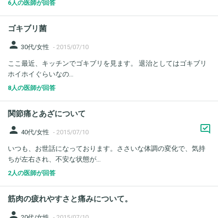
6人の医師が回答
ゴキブリ菌
person
30代/女性
-
2015/07/10
ここ最近、キッチンでゴキブリを見ます。 退治としてはゴキブリ
ホイホイぐらいなの...
8人の医師が回答
関節痛とあざについて
person
40代/女性
-
2015/07/10
いつも、お世話になっております。ささいな体調の変化で、気持
ちが左右され、不安な状態が...
2人の医師が回答
筋肉の疲れやすさと痛みについて。
person
20代/女性
-
2015/07/10