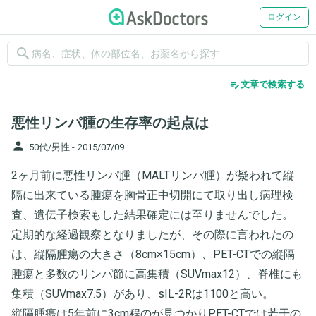
ログイン
search
edit_note
文章で検索する
悪性リンパ腫の生存率の起点は
person
50代/男性 -
2015/07/09
2ヶ月前に悪性リンパ腫（MALTリンパ腫）が疑われて縦
隔に出来ている腫瘍を胸骨正中切開にて取り出し病理検
査、遺伝子検索もした結果確定には至りませんでした。
定期的な経過観察となりましたが、その際に言われたの
は、縦隔腫瘍の大きさ（8cm×15cm）、PET-CTでの縦隔
腫瘍と多数のリンパ節に高集積（SUVmax12）、脊椎にも
集積（SUVmax7.5）があり、sIL-2Rは1100と高い。
縦隔腫瘍は5年前に3cm程のが見つかりPET-CTでは若干の