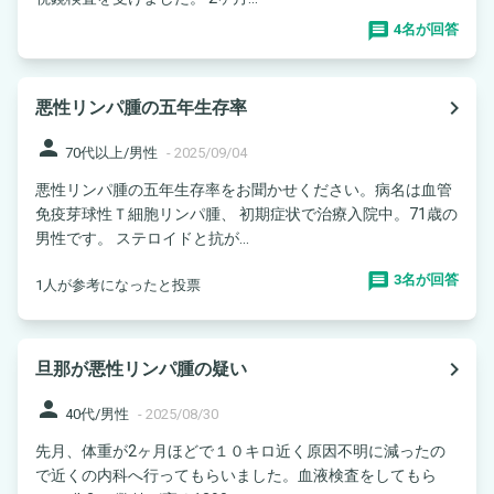
4名が回答
navigate_next
悪性リンパ腫の五年生存率
person
70代以上/男性
-
2025/09/04
悪性リンパ腫の五年生存率をお聞かせください。病名は血管
免疫芽球性Ｔ細胞リンパ腫、 初期症状で治療入院中。71歳の
男性です。 ステロイドと抗が...
3名が回答
1人が参考になったと投票
navigate_next
旦那が悪性リンパ腫の疑い
person
40代/男性
-
2025/08/30
先月、体重が2ヶ月ほどで１０キロ近く原因不明に減ったの
で近くの内科へ行ってもらいました。血液検査をしてもら