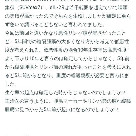
集積（SUVmax7）、sIL-2Rは若干範囲を超えていて咽頭
の集積が高かったのでそちらを生検しましたが確定に至ら
ず急いで調べることもないと言われてました。
今回は前回と違いかなり悪性リンパ腫が濃厚だったこと
と、5年間での縦隔腫瘍の大きくなり方から考えて低悪性
度が考えられる、低悪性度の場合10年生存率は高悪性度
より下がり10年と言うのは確定してからじゃなく、5年前
から縦隔腫瘍とリンパ節の腫れがあったことを考えに入れ
ると5年前からとなり、重度の経過観察が必要と言われま
した。
生存率の起点は確定した時からじゃないのでしょうか？
主治医の言うように、腫瘍マーカーやリンパ節の腫れ縦隔
腫瘍の見つかった5年前が起点になるのでしょうか？