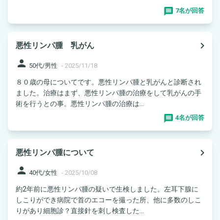
7名が回答
navigate_next
悪性リンパ腫 乳がん
person
50代/男性
-
2025/11/18
８０歳の母についてです。悪性リンパ腫と乳がんと診断され
ました。治療はまず、悪性リンパ腫の治療をして乳がんの手
術を行うとの事。悪性リンパ腫の治療は...
4名が回答
navigate_next
悪性リンパ腫について
person
40代/女性
-
2025/10/08
約2年前に悪性リンパ腫の疑いで生検しました。左耳下腺に
しこりができ病院で首のエコーを撮った所、他に多数のしこ
りがあり細胞診？直接針を刺し検査した...