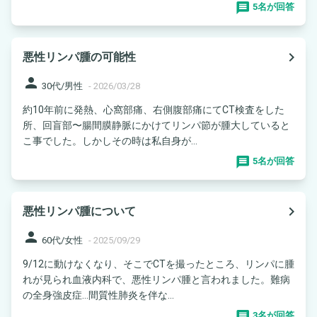
5名が回答
navigate_next
悪性リンパ腫の可能性
person
30代/男性
-
2026/03/28
約10年前に発熱、心窩部痛、右側腹部痛にてCT検査をした
所、回盲部〜腸間膜静脈にかけてリンパ節が腫大していると
こ事でした。しかしその時は私自身が...
5名が回答
navigate_next
悪性リンパ腫について
person
60代/女性
-
2025/09/29
9/12に動けなくなり、そこでCTを撮ったところ、リンパに腫
れが見られ血液内科で、悪性リンパ腫と言われました。難病
の全身強皮症…間質性肺炎を伴な...
3名が回答