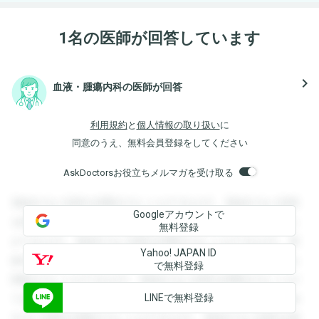
1名の医師が回答しています
navigate_next
血液・腫瘍内科の医師が回答
利用規約
と
個人情報の取り扱い
に
同意のうえ、無料会員登録をしてください
AskDoctorsお役立ちメルマガを受け取る
登録すると回答を閲覧することができます。登録すると回答
Googleアカウントで
を閲覧することができます。登録すると回答を閲覧すること
無料登録
ができます。登録すると回答を閲覧することができます。登
Yahoo! JAPAN ID
録すると回答を閲覧することができます。登録すると回答を
で無料登録
閲覧することができます。登録すると回答を閲覧することが
LINEで無料登録
できます。登録すると回答を閲覧することができます。登録
すると回答を閲覧することができます。登録すると回答を閲