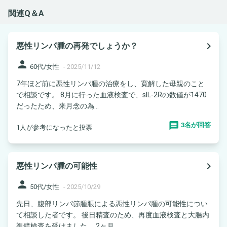
関連Q＆A
navigate_next
悪性リンパ腫の再発でしょうか？
person
60代/女性
-
2025/11/12
7年ほど前に悪性リンパ腫の治療をし、寛解した母親のこと
で相談です。 8月に行った血液検査で、sIL-2Rの数値が1470
だったため、来月念の為...
3名が回答
1人が参考になったと投票
navigate_next
悪性リンパ腫の可能性
person
50代/女性
-
2025/10/29
先日、腹部リンパ節腫脹による悪性リンパ腫の可能性につい
て相談した者です。 後日精査のため、再度血液検査と大腸内
視鏡検査を受けました。 2ヶ月...