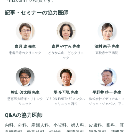
「
m3.com
」の会員です。
記事・セミナーの協力医師
白月 遼 先生
森戸 やすみ 先生
法村 尚子 先生
患者目線のクリニック
どうかん山こどもクリニ
高松赤十字病院
ック
横山 啓太郎 先生
堤 多可弘 先生
平野井 啓一 先生
慈恵医大晴海トリトンク
VISION PARTNERメンタル
株式会社メディカル・マ
リニック
クリニック四谷
ジック・ジャパン、平野
井労働衛生コンサルタン
Q&Aの協力医師
ト事務所
内科、外科、産婦人科、小児科、婦人科、皮膚科、眼科、耳