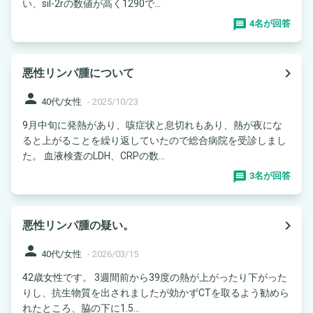
い、sil-2rの数値が高く1290で...
4名が回答
navigate_next
悪性リンパ腫について
person
40代/女性
-
2025/10/23
9月中旬に発熱があり、咳症状と息切れもあり、熱が夜にな
ると上がることを繰り返していたので総合病院を受診しまし
た。 血液検査のLDH、CRPの数...
3名が回答
navigate_next
悪性リンパ腫の疑い。
person
40代/女性
-
2026/03/15
42歳女性です。 3週間前から39度の熱が上がったり下がった
りし、抗生物質を出されましたが効かずCTを取るよう勧めら
れたところ、脇の下に1.5...