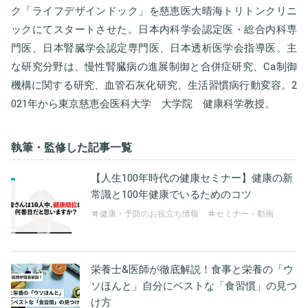
ク「ライフデザインドック」を慈恵医大晴海トリトンクリニ
ックにてスタートさせた。日本内科学会認定医・総合内科専
門医、日本腎臓学会認定専門医、日本透析医学会指導医。主
な研究分野は、慢性腎臓病の進展制御と合併症研究、Ca制御
機構に関する研究、血管石灰化研究、生活習慣病行動変容。2
021年から東京慈恵会医科大学 大学院 健康科学教授。
執筆・監修した記事一覧
【人生100年時代の健康セミナー】健康の新
常識と100年健康でいるためのコツ
健康・予防のお役立ち情報
セミナー・動画
栄養士&医師が徹底解説！食事と栄養の「ウ
ソほんと」自分にベストな「食習慣」の見つ
け方