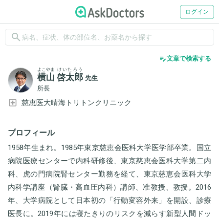
ログイン
search
edit_note
文章で検索する
よこやま
けいたろう
横山
啓太郎
先生
所長
慈恵医大晴海トリトンクリニック
プロフィール
1958年生まれ。1985年東京慈恵会医科大学医学部卒業。国立
病院医療センターで内科研修後、東京慈恵会医科大学第二内
科、虎の門病院腎センター勤務を経て、東京慈恵会医科大学
内科学講座（腎臓・高血圧内科）講師、准教授、教授。2016
年、大学病院として日本初の「行動変容外来」を開設、診療
医長に。2019年には寝たきりのリスクを減らす新型人間ドッ