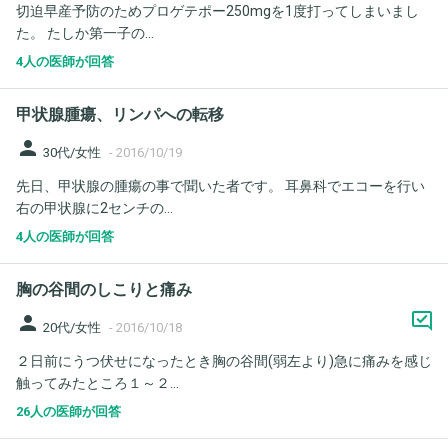
切迫早産予防のためプロゲテポー250mgを1度打ってしまいまし
た。 たしか第一子の...
4人の医師が回答
甲状腺腫瘍、リンパへの転移
person
30代/女性
-
2016/10/19
先日、甲状腺の腫瘍の事で聞いた者です。 耳鼻科でエコーを行い
右の甲状腺に2センチの...
4人の医師が回答
胸の谷間のしこりと痛み
person
20代/女性
-
2016/10/18
２日前にうつ伏せになったとき胸の谷間(弱左より)急に痛みを感じ
触ってみたところ１～２...
26人の医師が回答