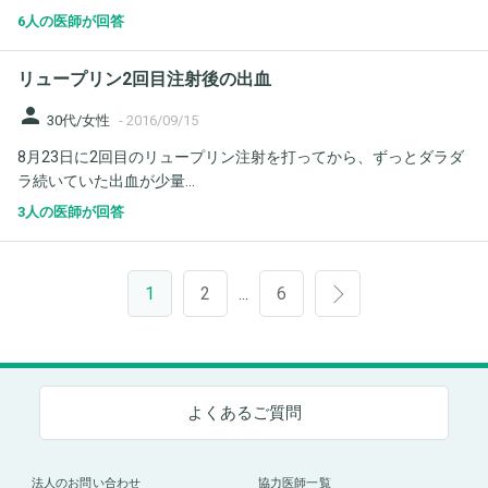
6人の医師が回答
リュープリン2回目注射後の出血
person
30代/女性
-
2016/09/15
8月23日に2回目のリュープリン注射を打ってから、ずっとダラダ
ラ続いていた出血が少量...
3人の医師が回答
1
2
6
…
よくあるご質問
法人のお問い合わせ
協力医師一覧