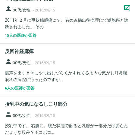
person
30代/女性
-
2016/09/15
2011年２月に甲状腺腫瘍にて、右のみ摘出後病理にて濾胞癌と診
断されました。 その...
15人の医師が回答
反回神経麻痺
person
30代/男性
-
2016/09/15
裏声を出すときに少し出しづらくかすれてるような気がし耳鼻咽
喉科の病院に行ったのですが...
6人の医師が回答
授乳中の気になるしこり部分
person
30代/女性
-
2016/09/15
授乳中です。 右胸に、寝た状態で触ると乳腺が一部分だけ膨らん
だような段差？ボコボコ...