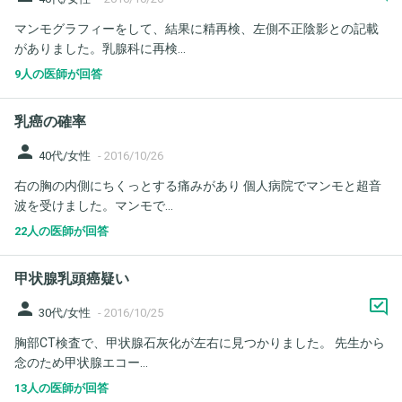
マンモグラフィーをして、結果に精再検、左側不正陰影との記載
がありました。乳腺科に再検...
9人の医師が回答
乳癌の確率
person
40代/女性
-
2016/10/26
右の胸の内側にちくっとする痛みがあり 個人病院でマンモと超音
波を受けました。マンモで...
22人の医師が回答
甲状腺乳頭癌疑い
person
30代/女性
-
2016/10/25
胸部CT検査で、甲状腺石灰化が左右に見つかりました。 先生から
念のため甲状腺エコー...
13人の医師が回答