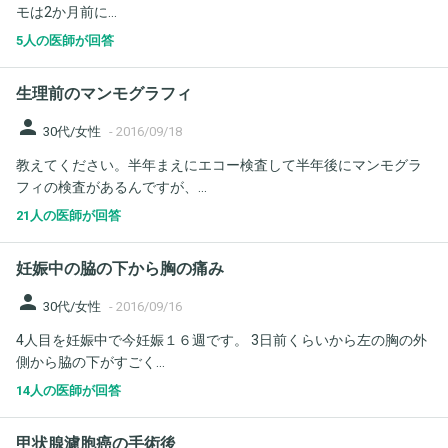
モは2か月前に...
5人の医師が回答
生理前のマンモグラフィ
person
30代/女性
-
2016/09/18
教えてください。半年まえにエコー検査して半年後にマンモグラ
フィの検査があるんですが、...
21人の医師が回答
妊娠中の脇の下から胸の痛み
person
30代/女性
-
2016/09/16
4人目を妊娠中で今妊娠１６週です。 3日前くらいから左の胸の外
側から脇の下がすごく...
14人の医師が回答
甲状腺濾胞癌の手術後