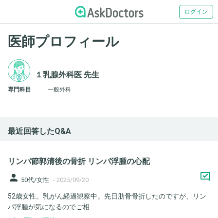
ログイン
医師プロフィール
１乳腺外科医 先生
専門科目
一般外科
最近回答したQ&A
リンパ節郭清後の骨折 リンパ浮腫の心配
person
50代/女性
-
2025/09/20
52歳女性。乳がん経過観察中。先日肋骨骨折したのですが、リン
パ浮腫が気になるのでご相...