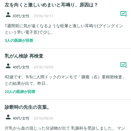
左を向くと激しいめまいと耳鳴り、原因は？
person
30代/女性
-
2016/10/17
1週間前に気が遠くなるような眩暈と激しい耳鳴り(グイングイン
という早い電子音)で少し...
3人の医師が回答
乳がん検診 再検査
person
40代/女性
-
2016/10/05
42歳です。9/6に人間ドックのマンモで「腫瘤（右）要精密検査」
との結果が出て、昨日...
22人の医師が回答
診断時の先生の言葉。
person
40代/女性
-
2016/09/26
片乳から血の混じった分泌物が出て 乳腺科を受診しました。 マン