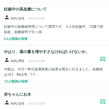
妊娠中の高血糖について
person
30代/女性
-
2016/12/28
妊娠中の血糖値管理について質問です。３人目妊娠中、12週で初
採血、血糖値95で引っ掛...
5人の医師が回答
やはり、薬の量を増やすさなければいけないか。
person
50代/男性
-
2016/12/28
今晩は、今日一昨日血液検査の結果を聞きに行きました。血糖値
は167、AIcが8、1で...
7人の医師が回答
赤ちゃんにお水
person
30代/女性
-
2016/12/28