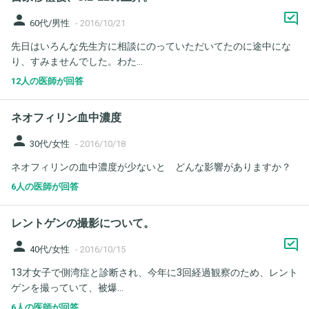
person
60代/男性
-
2016/10/21
先日はいろんな先生方に相談にのっていただいてたのに途中にな
り、すみませんでした。わた...
12人の医師が回答
ネオフィリン血中濃度
person
30代/女性
-
2016/10/18
ネオフィリンの血中濃度が少ないと どんな影響がありますか？
6人の医師が回答
レントゲンの撮影について。
person
40代/女性
-
2016/10/15
13才女子で側湾症と診断され、今年に3回経過観察のため、レント
ゲンを撮っていて、被爆...
6人の医師が回答