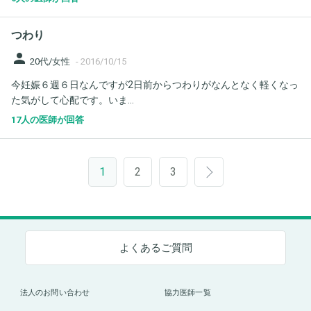
つわり
person
20代/女性
-
2016/10/15
今妊娠６週６日なんですが2日前からつわりがなんとなく軽くなっ
た気がして心配です。いま...
17人の医師が回答
1
2
3
よくあるご質問
法人のお問い合わせ
協力医師一覧