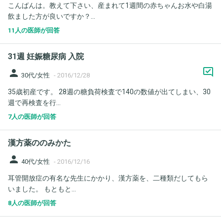
こんばんは。教えて下さい、産まれて1週間の赤ちゃんお水や白湯
飲ました方が良いですか？...
11人の医師が回答
31週 妊娠糖尿病 入院
person
30代/女性
-
2016/12/28
35歳初産です。 28週の糖負荷検査で140の数値が出てしまい、30
週で再検査を行...
7人の医師が回答
漢方薬ののみかた
person
40代/女性
-
2016/12/16
耳管開放症の有名な先生にかかり、漢方薬を、二種類だしてもら
いました。 もともと...
8人の医師が回答