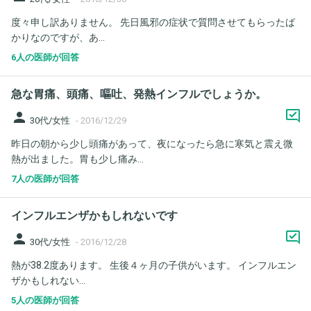
度々申し訳ありません。 先日風邪の症状で質問させてもらったば
かりなのですが、あ...
6人の医師が回答
急な胃痛、頭痛、嘔吐、発熱インフルでしょうか。
person
30代/女性
-
2016/12/29
昨日の朝から少し頭痛があって、夜になったら急に寒気と震え微
熱が出ました。胃も少し痛み...
7人の医師が回答
インフルエンザかもしれないです
person
30代/女性
-
2016/12/28
熱が38.2度あります。 生後４ヶ月の子供がいます。 インフルエン
ザかもしれない...
5人の医師が回答