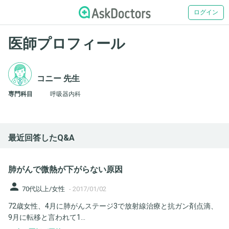
ログイン
医師プロフィール
コニー 先生
専門科目
呼吸器内科
最近回答したQ&A
肺がんで微熱が下がらない原因
person
70代以上/女性
-
2017/01/02
72歳女性、4月に肺がんステージ3で放射線治療と抗ガン剤点滴、
9月に転移と言われて1...