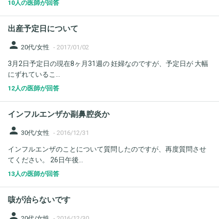
10人の医師が回答
出産予定日について
person
20代/女性
-
2017/01/02
3月2日予定日の現在8ヶ月31週の 妊婦なのですが、予定日が 大幅
にずれているこ...
12人の医師が回答
インフルエンザか副鼻腔炎か
person
30代/女性
-
2016/12/31
インフルエンザのことについて質問したのですが、再度質問させ
てください。 26日午後...
13人の医師が回答
咳が治らないです
person
20代/女性
-
2016/12/30