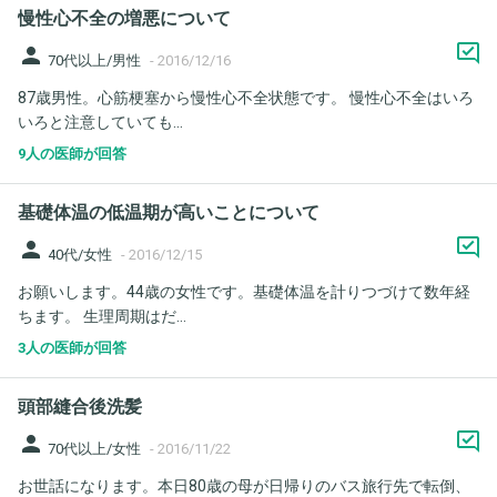
慢性心不全の増悪について
person
70代以上/男性
-
2016/12/16
87歳男性。心筋梗塞から慢性心不全状態です。 慢性心不全はいろ
いろと注意していても...
9人の医師が回答
基礎体温の低温期が高いことについて
person
40代/女性
-
2016/12/15
お願いします。44歳の女性です。基礎体温を計りつづけて数年経
ちます。 生理周期はだ...
3人の医師が回答
頭部縫合後洗髪
person
70代以上/女性
-
2016/11/22
お世話になります。本日80歳の母が日帰りのバス旅行先で転倒、