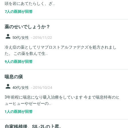
頭を岩にあてたらしく、ざ...
7人の医師が回答
薬のせいでしょうか？
person
50代/女性
-
2016/11/22
冷え症の薬としてリマプロストアルファデクズを処方されまし
た。 この薬を飲んで生...
9人の医師が回答
喘息の痰
person
40代/女性
-
2016/10/24
3年前程に喘息になり吸入治療をしています 今まで喘息特有のヒ
ューヒューやゼーゼーの...
1人の医師が回答
自家移植後、SIL-2Lの上昇。