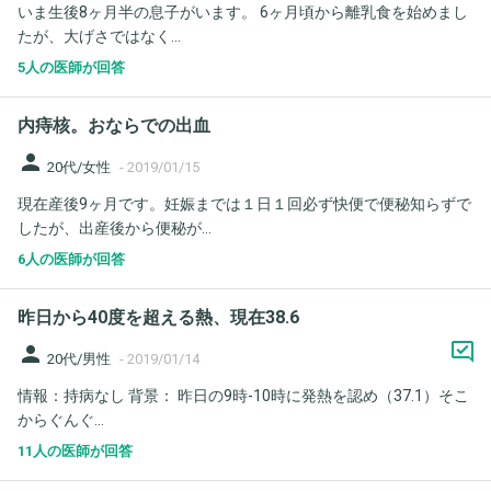
いま生後8ヶ月半の息子がいます。 6ヶ月頃から離乳食を始めまし
たが、大げさではなく...
5人の医師が回答
内痔核。おならでの出血
person
20代/女性
-
2019/01/15
現在産後9ヶ月です。妊娠までは１日１回必ず快便で便秘知らずで
したが、出産後から便秘が...
6人の医師が回答
昨日から40度を超える熱、現在38.6
person
20代/男性
-
2019/01/14
情報：持病なし 背景： 昨日の9時-10時に発熱を認め（37.1）そこ
からぐんぐ...
11人の医師が回答