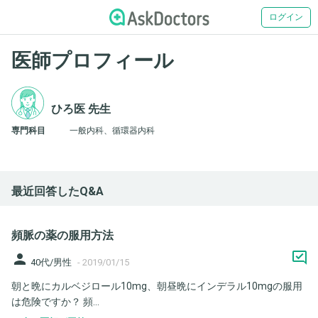
ログイン
医師プロフィール
ひろ医 先生
専門科目
一般内科、循環器内科
最近回答したQ&A
頻脈の薬の服用方法
person
40代/男性
-
2019/01/15
朝と晩にカルベジロール10mg、朝昼晩にインデラル10mgの服用
は危険ですか？ 頻...