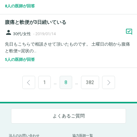
8人の医師が回答
腹痛と軟便が3日続いている
person
30代/女性
-
2019/01/14
先日もこちらで相談させて頂いたものです。 土曜日の朝から腹痛
と軟便~泥状の...
5人の医師が回答
1
8
382
…
…
よくあるご質問
法人のお問い合わせ
協力医師一覧