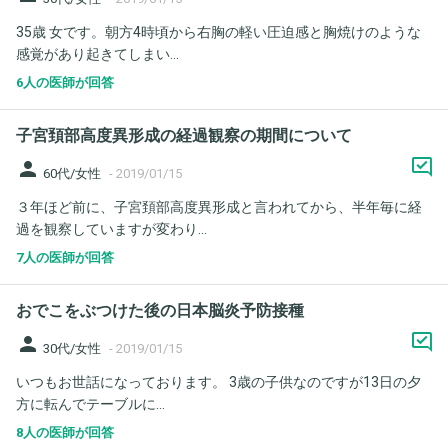
35歳 女です。朝方4時頃から右胸の軽い圧迫感と胸焼けのような
感覚があり起きてしまい...
6人の医師が回答
子宮頚部高度異形成の経過観察の期間について
person
60代/女性
-
2019/01/15
３年ほど前に、子宮頚部高度異形成と言われてから、半年毎に経
過を観察していますが変わり...
7人の医師が回答
おでこをぶつけた後の日本脳炎予防接種
person
30代/女性
-
2019/01/15
いつもお世話になっております。 3歳の子供なのですが13日の夕
方に転んでテーブルに...
8人の医師が回答