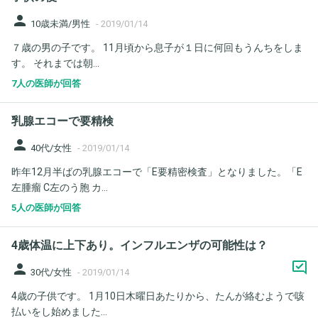
person
10歳未満/男性
-
2019/01/14
７歳の男の子です。 11月頃から息子が１日に何回もうんちをしま
す。 それまでは朝...
7人の医師が回答
乳腺エコーで要精検
person
40代/女性
-
2019/01/14
昨年12月半ばの乳腺エコーで「E要精密検査」となりました。「E
左腫瘤 C左のう胞 カ...
5人の医師が回答
4歳体温に上下あり。インフルエンザの可能性は？
person
30代/女性
-
2019/01/14
4歳の子供です。 1月10日木曜日あたりから、たんが絡むようで咳
払いをし始めました...