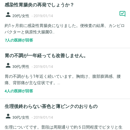
感染性胃腸炎の再発でしょうか？
person
20代/女性
-
2019/01/14
約1ヶ月前に感染性胃腸炎になりました。便検査の結果、カンピロ
バクターと病原性大腸菌O...
7人の医師が回答
胃の不調が一年経っても改善しません。
person
30代/男性
-
2019/01/14
胃の不調がもう1年近く続いています。胸焼け、腹部膨満感、腰
痛、背部痛が主な症状です。...
4人の医師が回答
生理後終わらない茶色と薄ピンクのおりもの
person
30代/女性
-
2019/01/14
生理についてです。普段は周期通りで約５日間程度でピタリと生