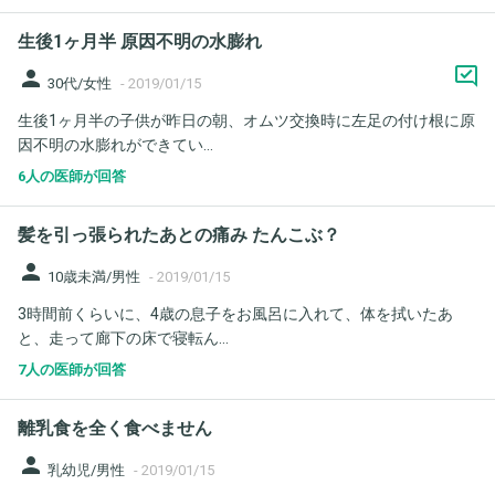
生後1ヶ月半 原因不明の水膨れ
person
30代/女性
-
2019/01/15
生後1ヶ月半の子供が昨日の朝、オムツ交換時に左足の付け根に原
因不明の水膨れができてい...
6人の医師が回答
髪を引っ張られたあとの痛み たんこぶ？
person
10歳未満/男性
-
2019/01/15
3時間前くらいに、4歳の息子をお風呂に入れて、体を拭いたあ
と、走って廊下の床で寝転ん...
7人の医師が回答
離乳食を全く食べません
person
乳幼児/男性
-
2019/01/15