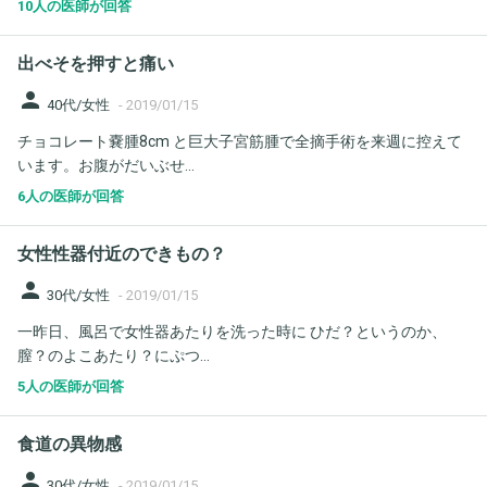
10人の医師が回答
出べそを押すと痛い
person
40代/女性
-
2019/01/15
チョコレート嚢腫8cm と巨大子宮筋腫で全摘手術を来週に控えて
います。お腹がだいぶせ...
6人の医師が回答
女性性器付近のできもの？
person
30代/女性
-
2019/01/15
一昨日、風呂で女性器あたりを洗った時に ひだ？というのか、
膣？のよこあたり？にぷつ...
5人の医師が回答
食道の異物感
person
30代/女性
-
2019/01/15