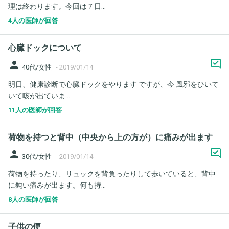
理は終わります。今回は７日...
4人の医師が回答
心臓ドックについて
person
40代/女性
-
2019/01/14
明日、健康診断で心臓ドックをやります ですが、今 風邪をひいて
いて咳が出ていま...
11人の医師が回答
荷物を持つと背中（中央から上の方が）に痛みが出ます
person
30代/女性
-
2019/01/14
荷物を持ったり、リュックを背負ったりして歩いていると、背中
に鈍い痛みが出ます。何も持...
8人の医師が回答
子供の便