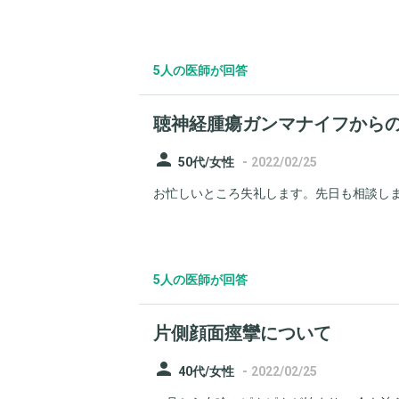
5人の医師が回答
聴神経腫瘍ガンマナイフから
person
-
50代/女性
2022/02/25
お忙しいところ失礼します。先日も相談しまし
5人の医師が回答
片側顔面痙攣について
person
-
40代/女性
2022/02/25