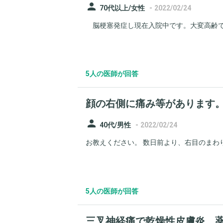
person
-
70代以上/女性
2022/02/24
脳梗塞発症し現在入院中です。大変高齢で、
5人の医師が回答
顔の右側に痛み等があります
person
-
40代/男性
2022/02/24
お教えください。 数日前より、右目のまわり
5人の医師が回答
三叉神経痛で乾燥性皮膚炎。