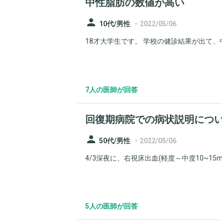
中性脂肪の数値が高い
person
-
10代/男性
2022/05/06
18才大学生です。 学校の健診結果が出て、中
7人の医師が回答
回復期病院での病状説明につ
person
-
50代/男性
2022/05/06
4/3深夜に、右視床出血(軽度～中度10~15m
5人の医師が回答