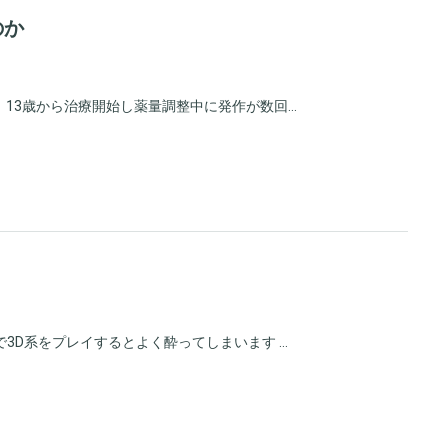
のか
13歳から治療開始し薬量調整中に発作が数回...
D系をプレイするとよく酔ってしまいます ...