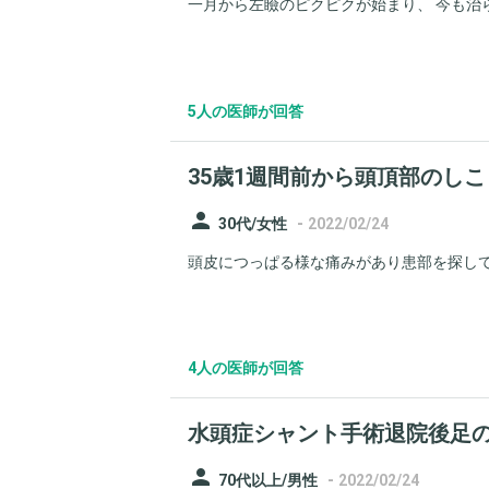
一月から左瞼のピクピクが始まり、 今も治らな
5人の医師が回答
35歳1週間前から頭頂部のしこ
person
-
30代/女性
2022/02/24
頭皮につっぱる様な痛みがあり患部を探して
4人の医師が回答
水頭症シャント手術退院後足
person
-
70代以上/男性
2022/02/24