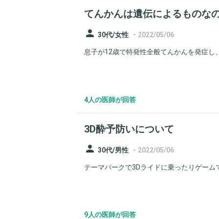
てんかんは遺伝によるものな
person
-
30代/女性
2022/05/06
息子が12歳で特発性全般てんかんを発症し、
4人の医師が回答
3D酔予防いについて
person
-
30代/男性
2022/05/06
テーマパークで3Dライドに乗ったりゲームで3
9人の医師が回答