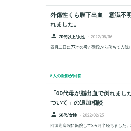
外傷性くも膜下出血 意識不
れました。
person
-
70代以上/女性
2022/05/06
四月二日に77才の母が階段から落ちて入院し
5人の医師が回答
「60代母が脳出血で倒れまし
ついて」の追加相談
person
-
60代/女性
2022/02/25
回復期病院に転院して2ヵ月半経ちました。本