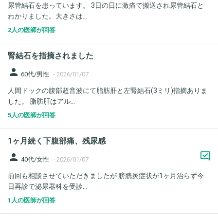
尿管結石を患っています。 3日の日に激痛で搬送され尿管結石と
わかりました。大きさは...
2人の医師が回答
腎結石を指摘されました
person
60代/男性
-
2026/01/07
人間ドックの腹部超音波にて脂肪肝と左腎結石(3ミリ)指摘ありま
した。 脂肪肝はアル...
5人の医師が回答
1ヶ月続く下腹部痛、残尿感
person
40代/女性
-
2026/01/07
前回も相談させていただきましたが 膀胱炎症状が1ヶ月治らず今
日再診で泌尿器科を受診...
1人の医師が回答