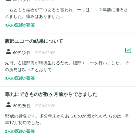
もともと結石が二つあると言われ、一つは１～２年前に排石さ
れました。痛みはありました...
3人の医師が回答
腹部エコーの結果について
person
60代/女性
-
2026/02/09
先日、右腹部痛が時折生じるため、腹部エコーを行いました。 そ
の所見は以下のとおりで...
3人の医師が回答
睾丸にできものが数ヶ月前からできました
person
50代/男性
-
2026/01/20
55歳の男性です。多分年末からあったのか 気がついたらのは、昨
年12月初旬でした。...
2人の医師が回答