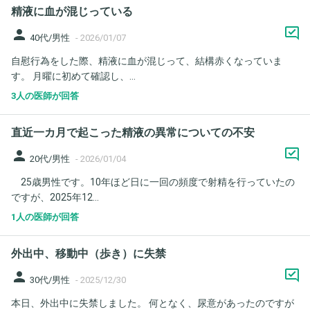
精液に血が混じっている
person
40代/男性
-
2026/01/07
自慰行為をした際、精液に血が混じって、結構赤くなっていま
す。 月曜に初めて確認し、...
3人の医師が回答
直近一カ月で起こった精液の異常についての不安
person
20代/男性
-
2026/01/04
25歳男性です。10年ほど日に一回の頻度で射精を行っていたの
ですが、2025年12...
1人の医師が回答
外出中、移動中（歩き）に失禁
person
30代/男性
-
2025/12/30
本日、外出中に失禁しました。 何となく、尿意があったのですが