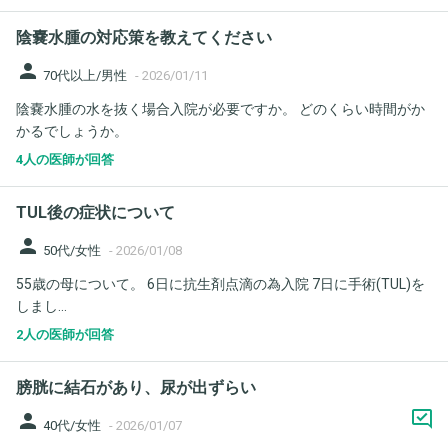
陰嚢水腫の対応策を教えてください
person
70代以上/男性
-
2026/01/11
陰嚢水腫の水を抜く場合入院が必要ですか。 どのくらい時間がか
かるでしょうか。
4人の医師が回答
TUL後の症状について
person
50代/女性
-
2026/01/08
55歳の母について。 6日に抗生剤点滴の為入院 7日に手術(TUL)を
しまし...
2人の医師が回答
膀胱に結石があり、尿が出ずらい
person
40代/女性
-
2026/01/07