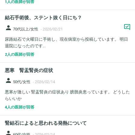
1人の医師が回答
結石手術後、ステント抜く日にち？
person
70代以上/女性
-
2026/02/21
尿路結石で火曜日に手術し、現在病室から投稿しています。 明日
退院になったのです...
2人の医師が回答
悪寒 腎盂腎炎の症状
person
50代/女性
-
2026/02/14
悪寒が激しい 腎盂腎炎の症状あり 膀胱炎患っています。 どうした
らいいか
4人の医師が回答
腎結石によると思われる発熱について
person
60代/女性
-
2026/02/14