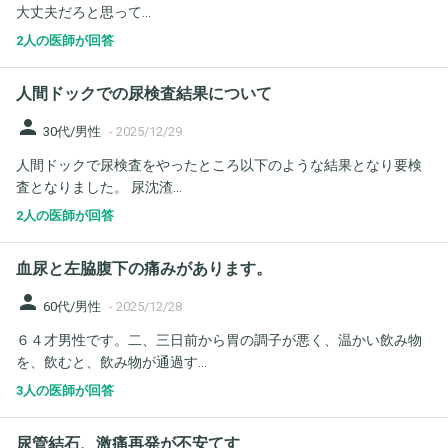
大丈夫だろと思って...
2人の医師が回答
人間ドックでの尿検査結果について
person
30代/男性
-
2025/12/29
人間ドックで尿検査をやったところ以下のような結果となり要検
査となりました。 尿沈渣...
2人の医師が回答
血尿と左脇腹下の痛みがあります。
person
60代/男性
-
2025/12/28
６４才男性です。二、三日前から胃の調子が悪く、温かい飲み物
を、飲むと、飲み物が通過す...
3人の医師が回答
尿管結石、激痛再発が不安てす