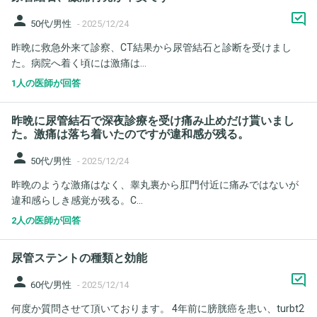
person
50代/男性
-
2025/12/24
昨晩に救急外来て診察、CT結果から尿管結石と診断を受けまし
た。病院へ着く頃には激痛は...
1人の医師が回答
昨晩に尿管結石で深夜診療を受け痛み止めだけ貰いまし
た。激痛は落ち着いたのですが違和感が残る。
person
50代/男性
-
2025/12/24
昨晩のような激痛はなく、睾丸裏から肛門付近に痛みではないが
違和感らしき感覚が残る。C...
2人の医師が回答
尿管ステントの種類と効能
person
60代/男性
-
2025/12/14
何度か質問させて頂いております。 4年前に膀胱癌を患い、turbt2