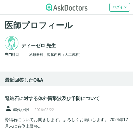
ログイン
医師プロフィール
ディーゼロ 先生
専門科目
泌尿器科、腎臓内科（人工透析）
最近回答したQ&A
腎結石に対する体外衝撃波及び予防について
person
60代/男性
-
2026/02/22
腎結石についてお聞きします。よろしくお願いします。 2024年12
月末に右側上腎杯...