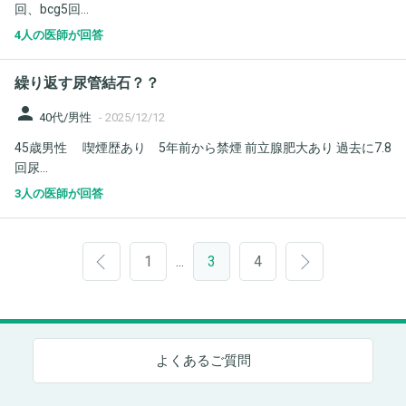
回、bcg5回...
4人の医師が回答
繰り返す尿管結石？？
person
40代/男性
-
2025/12/12
45歳男性 喫煙歴あり 5年前から禁煙 前立腺肥大あり 過去に7.8
回尿...
3人の医師が回答
1
3
4
…
よくあるご質問