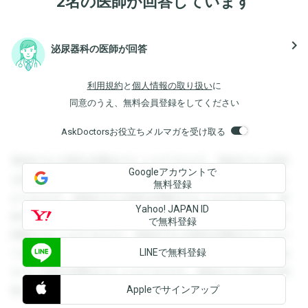
2名の医師が回答しています
navigate_next
泌尿器科の医師が回答
利用規約
と
個人情報の取り扱い
に
同意のうえ、無料会員登録をしてください
AskDoctorsお役立ちメルマガを受け取る
登録すると回答を閲覧することができます。登録すると回答
Googleアカウントで
を閲覧することができます。登録すると回答を閲覧すること
無料登録
ができます。登録すると回答を閲覧することができます。登
Yahoo! JAPAN ID
録すると回答を閲覧することができます。登録すると回答を
で無料登録
閲覧することができます。登録すると回答を閲覧することが
LINEで無料登録
できます。登録すると回答を閲覧することができます。登録
すると回答を閲覧することができます。登録すると回答を閲
Appleでサインアップ
覧することができます。