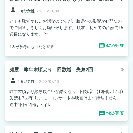
person
30代/女性
-
2015/11/08
とても恥ずかしいお話なのですが、胎児への影響が心配なの
でご回答よろしくお願い致します。 現在、初めての妊娠で16
週目になります。 昨...
4名が回答
1人が参考になったと投票
navigate_next
頻尿 昨年末頃より 回数増 失禁2回
person
40代/男性
-
2023/07/10
昨年末頃より頻尿度合いが酷くなり、回数増 (10回以上/日)
失禁も2回有ります。 コンサートや映画はまず持ちません。
途中1回か2回はトイレ...
2名が回答