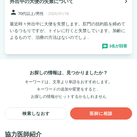
navigate_next
外出中の大便の失禁について
person
70代以上/男性
-
2026/01/18
最近時々外出中に大便を失禁します。肛門の括約筋を締めて
いるつもりですが、トイレに行くと失禁しています。加齢に
よるもので、治療の方法はないのでしょ...
3名が回答
お探しの情報は、見つかりましたか？
キーワードは、文章より単語をおすすめします。
キーワードの追加や変更をすると、
お探しの情報がヒットするかもしれません
検索しなおす
医師に相談
協力医師紹介