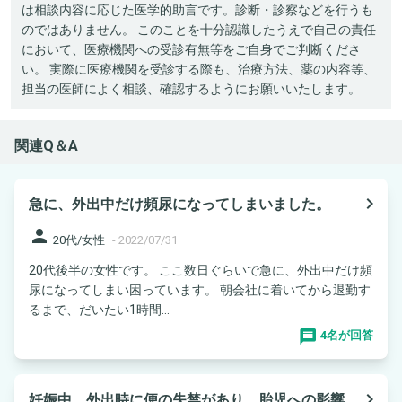
は相談内容に応じた医学的助言です。診断・診察などを行うも
のではありません。 このことを十分認識したうえで自己の責任
において、医療機関への受診有無等をご自身でご判断くださ
い。 実際に医療機関を受診する際も、治療方法、薬の内容等、
担当の医師によく相談、確認するようにお願いいたします。
関連Q＆A
navigate_next
急に、外出中だけ頻尿になってしまいました。
person
20代/女性
-
2022/07/31
20代後半の女性です。 ここ数日ぐらいで急に、外出中だけ頻
尿になってしまい困っています。 朝会社に着いてから退勤す
るまで、だいたい1時間...
4名が回答
navigate_next
妊娠中、外出時に便の失禁があり、胎児への影響