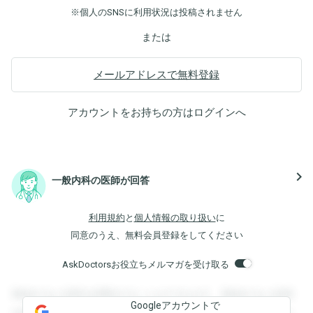
※個人のSNSに利用状況は投稿されません
または
メールアドレスで無料登録
アカウントをお持ちの方は
ログイン
へ
navigate_next
一般内科の医師が回答
利用規約
と
個人情報の取り扱い
に
同意のうえ、無料会員登録をしてください
AskDoctorsお役立ちメルマガを受け取る
登録すると回答を閲覧することができます。登録すると回答
Googleアカウントで