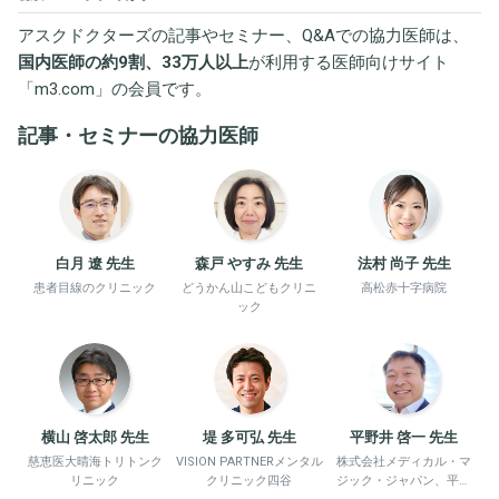
アスクドクターズの記事やセミナー、Q&Aでの協力医師は、
国内医師の約9割、33万人以上
が利用する医師向けサイト
「
m3.com
」の会員です。
記事・セミナーの協力医師
白月 遼 先生
森戸 やすみ 先生
法村 尚子 先生
患者目線のクリニック
どうかん山こどもクリニ
高松赤十字病院
ック
横山 啓太郎 先生
堤 多可弘 先生
平野井 啓一 先生
慈恵医大晴海トリトンク
VISION PARTNERメンタル
株式会社メディカル・マ
リニック
クリニック四谷
ジック・ジャパン、平野