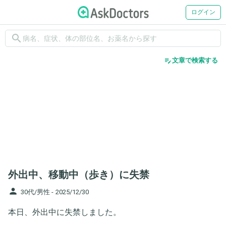
ログイン
search
edit_note
文章で検索する
外出中、移動中（歩き）に失禁
person
30代/男性 -
2025/12/30
本日、外出中に失禁しました。