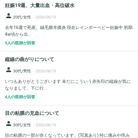
妊娠19週、大量出血・高位破水
person
20代/女性
-
2026/06/13
去年16週で死産。絨毛膜羊膜炎 現在レインボーベビー妊娠中 初期
4w頃から出...
5人の医師が回答
縦線の曲がりについて
person
30代/男性
-
2026/06/13
いつもありがとうございます 未だにこういう赤矢印の縦線が気に
なりまして、下に行...
4人の医師が回答
目の粘膜の充血について
person
30代/女性
-
2026/06/13
目の粘膜の一部が赤くなっています。(写真あり) 特に痛みや痒み