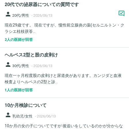
20代での泌尿器についての質問です
person
20代/男性
-
2026/06/13
現在29歳です。 現在ですが、慢性前立腺炎の薬(セルニルトン・ク
ラシエ桂枝茯苓...
2人の医師が回答
ヘルペス2型と股の皮剥け
person
30代/男性
-
2026/06/13
現在一ヶ月程度股の皮剥けと尿道炎があります。カンジダと血液
検査よりヘルペスの2型と診...
1人の医師が回答
10か月検診について
person
乳幼児/女性
-
2026/06/13
10か月の女の子についてですが 後追いをしているのかが分からな