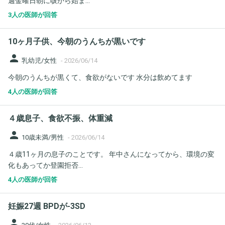
週金曜日朝に咳から始ま...
3人の医師が回答
10ヶ月子供、今朝のうんちが黒いです
person
乳幼児/女性
-
2026/06/14
今朝のうんちが黒くて、食欲がないです 水分は飲めてます
4人の医師が回答
４歳息子、食欲不振、体重減
person
10歳未満/男性
-
2026/06/14
４歳11ヶ月の息子のことです。 年中さんになってから、環境の変
化もあってか登園拒否...
4人の医師が回答
妊娠27週 BPDが-3SD
person