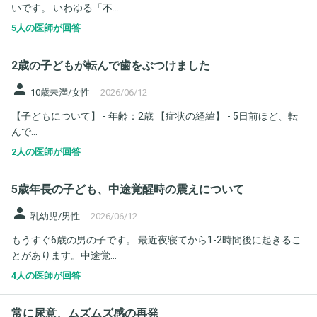
いです。 いわゆる「不...
5人の医師が回答
2歳の子どもが転んで歯をぶつけました
person
10歳未満/女性
-
2026/06/12
【子どもについて】 - 年齢：2歳 【症状の経緯】 - 5日前ほど、転
んで...
2人の医師が回答
5歳年長の子ども、中途覚醒時の震えについて
person
乳幼児/男性
-
2026/06/12
もうすぐ6歳の男の子です。 最近夜寝てから1-2時間後に起きるこ
とがあります。中途覚...
4人の医師が回答
常に尿意、ムズムズ感の再発