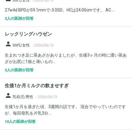
30代/女性
-
2026/06/13
27w4d BPDが59.1mmで-3.0SD、HCは24.00cmです。 AC ...
3人の医師が回答
レックリングハウゼン
person
30代/女性
-
2026/06/13
生まれつき足に茶あざがありましたが、生後3ヶ月の時に濃い茶あ
ざがお尻に1個と薄いもの...
3人の医師が回答
生後1か月ミルクの飲ませすぎ
person
乳幼児/男性
-
2026/06/13
生後1か月を過ぎた頃、3週間の話です。 混合でやっていたのです
が、毎回母乳を片乳3分...
10人の医師が回答