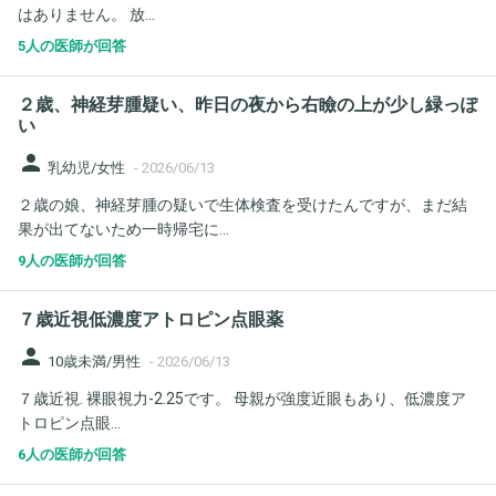
はありません。 放...
5人の医師が回答
２歳、神経芽腫疑い、昨日の夜から右瞼の上が少し緑っぽ
い
person
乳幼児/女性
-
2026/06/13
２歳の娘、神経芽腫の疑いで生体検査を受けたんですが、まだ結
果が出てないため一時帰宅に...
9人の医師が回答
７歳近視低濃度アトロピン点眼薬
person
10歳未満/男性
-
2026/06/13
７歳近視. 裸眼視力-2.25です。 母親が強度近眼もあり、低濃度ア
トロピン点眼...
6人の医師が回答