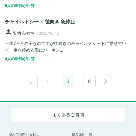
5人の医師が回答
チャイルドシート 後向き 急停止
person
乳幼児/女性
-
2026/06/12
一歳7ヶ月の子なのですが後向きのチャイルドシートに乗せてい
て、車を停める際にパーキン...
4人の医師が回答
1
3
8
…
…
よくあるご質問
法人のお問い合わせ
協力医師一覧