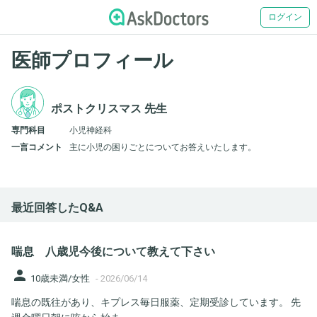
ログイン
医師プロフィール
ポストクリスマス 先生
専門科目
小児神経科
一言コメント
主に小児の困りごとについてお答えいたします。
最近回答したQ&A
喘息 八歳児今後について教えて下さい
person
10歳未満/女性
-
2026/06/14
喘息の既往があり、キプレス毎日服薬、定期受診しています。 先