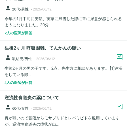
person
20代/男性
-
2026/06/12
今年の1月中旬に突然、実家に帰省した際に常に尿意が感じられる
ようになりました。30分...
2人の医師が回答
生後2ヶ月 呼吸困難、てんかんの疑い
person
乳幼児/男性
-
2026/06/12
生後2ヶ月の男の子です。 2点、先生方に相談があります。 [1]沐浴
をしている際...
4人の医師が回答
逆流性食道炎の薬について
person
60代/女性
-
2026/06/12
胃が弱いので普段からモサプリドとレバミピドを服用しています
が、逆流性食道炎の症状が出...