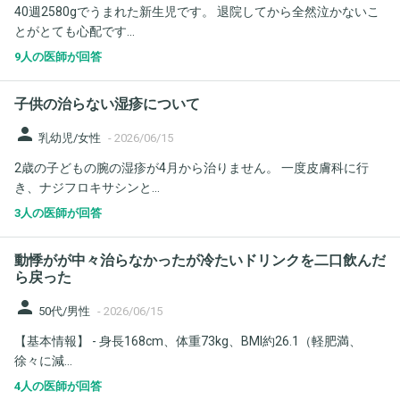
40週2580gでうまれた新生児です。 退院してから全然泣かないこ
とがとても心配です...
9人の医師が回答
子供の治らない湿疹について
person
乳幼児/女性
-
2026/06/15
2歳の子どもの腕の湿疹が4月から治りません。 一度皮膚科に行
き、ナジフロキサシンと...
3人の医師が回答
動悸がが中々治らなかったが冷たいドリンクを二口飲んだ
ら戻った
person
50代/男性
-
2026/06/15
【基本情報】 - 身長168cm、体重73kg、BMI約26.1（軽肥満、
徐々に減...
4人の医師が回答