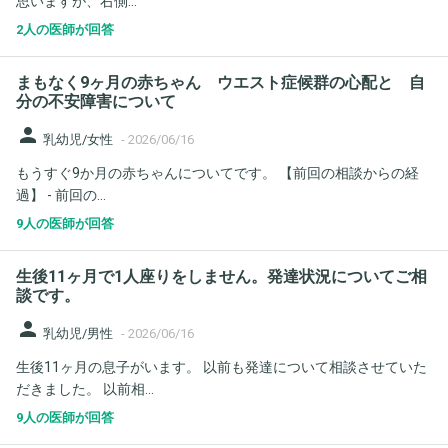
思いますが、右側...
2人の医師が回答
まもなく9ヶ月の赤ちゃん ウエスト症候群の心配と 自
分の不安障害について
person
乳幼児/女性
-
2026/06/16
もうすぐ9か月の赤ちゃんについてです。 【前回の相談からの経
過】 - 前回の...
9人の医師が回答
生後11ヶ月で1人座りをしません。発達状況についてご相
談です。
person
乳幼児/男性
-
2026/06/16
生後11ヶ月の息子がいます。 以前も発達について相談させていた
だきました。 以前相...
9人の医師が回答