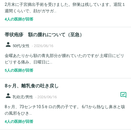
2月末に子宮摘出手術を受けました。卵巣は残しています。退院１
週間くらいで、顔がガサガ...
4人の医師が回答
帯状疱疹 額の腫れについて（至急）
person
50代/女性
-
2026/06/16
金曜あたりから額の青丸部分が腫れていたのですが 土曜日にピリ
ピリする痛み、日曜日に...
5人の医師が回答
8ヶ月、離乳食の吐き戻し
person
乳幼児/男性
-
2026/06/16
8ヶ月、73センチ10.5キロの男の子です。 6/1から熱なし鼻水と咳
の風邪をひき...
4人の医師が回答