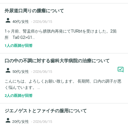
外尿道口周りの腫瘤について
person
40代/女性
-
2026/06/15
1ヶ月前、腎盂癌から膀胱内再発にてTURbtを受けました。2箇
所 Ta0 G2>G1...
1人の医師が回答
口の中の不調に対する歯科大学病院の治療について
person
50代/女性
-
2026/06/15
こんにちは、よろしくお願い致します。 長期間、口内の調子が悪
く悩んでいます。 ...
2人の医師が回答
ジエノゲストとファイチの服用について
person
20代/女性
-
2026/06/15