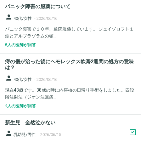
パニック障害の服薬について
person
40代/女性
-
2026/06/16
パニック障害で１０年、通院服薬しています。 ジェイゾロフト１
錠とアルプラゾラムの頓...
5人の医師が回答
痔の傷が治った後にヘモレックス軟膏2週間の処方の意味
は？
person
40代/女性
-
2026/06/16
現在43歳です。38歳の時に内痔核の日帰り手術をしました。四段
階注射法（ジオン注無痛...
2人の医師が回答
新生児 全然泣かない
person
乳幼児/男性
-
2026/06/15