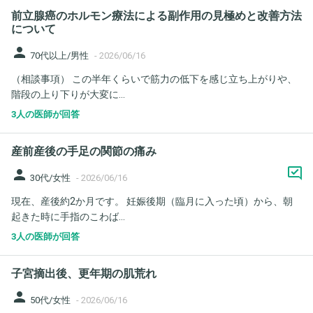
前立腺癌のホルモン療法による副作用の見極めと改善方法
について
person
70代以上/男性
-
2026/06/16
（相談事項） この半年くらいで筋力の低下を感じ立ち上がりや、
階段の上り下りが大変に...
3人の医師が回答
産前産後の手足の関節の痛み
person
30代/女性
-
2026/06/16
現在、産後約2か月です。 妊娠後期（臨月に入った頃）から、朝
起きた時に手指のこわば...
3人の医師が回答
子宮摘出後、更年期の肌荒れ
person
50代/女性
-
2026/06/16