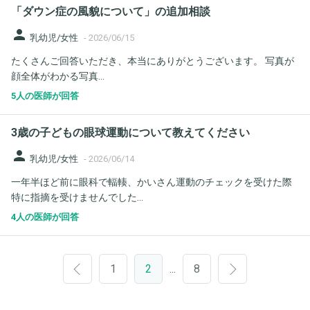
「ダウン症の風貌について」の追加相談
person
乳幼児/女性
-
2026/06/15
たくさんご回答いただき、本当にありがとうございます。 写真が
顔全体がわかる写真...
5人の医師が回答
3歳の子どもの眼球運動について教えてください
person
乳幼児/女性
-
2026/06/14
一年半ほど前に眼科で輻輳、かいさん運動のチェックを受けた際
特に指摘を受けませんでした...
4人の医師が回答
1
2
8
…