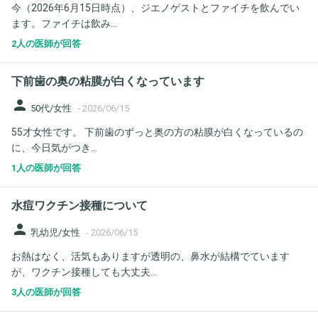
今（2026年6月15日時点）、ジエノゲストとファイチを飲んでい
ます。ファイチは飲み...
2人の医師が回答
下前歯の奥の粘膜が白くなっています
person
50代/女性
-
2026/06/15
55才女性です。 下前歯のずっと奥の方の粘膜が白くなっているの
に、今日気がつき...
1人の医師が回答
水痘ワクチン接種について
person
乳幼児/女性
-
2026/06/15
お熱はなく、活気もありますが透明の、鼻水が結構でています
が、ワクチン接種しても大丈夫...
3人の医師が回答