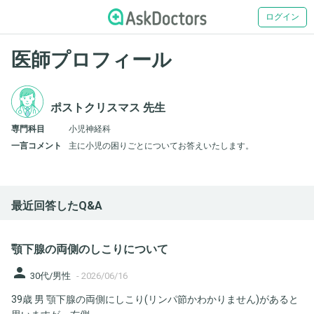
ログイン
医師プロフィール
ポストクリスマス 先生
専門科目
小児神経科
一言コメント
主に小児の困りごとについてお答えいたします。
最近回答したQ&A
顎下腺の両側のしこりについて
person
30代/男性
-
2026/06/16
39歳 男 顎下腺の両側にしこり(リンパ節かわかりません)があると