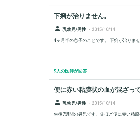
下痢が治りません。
person
-
乳幼児/男性
2015/10/14
4ヶ月半の息子のことです。 下痢が治りません
9人の医師が回答
便に赤い粘膜状の血が混ざっ
person
-
乳幼児/男性
2015/10/14
生後7週間の男児です。先ほど便に赤い粘膜の