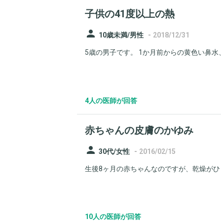
子供の41度以上の熱
person
-
10歳未満/男性
2018/12/31
5歳の男子です。 1か月前からの黄色い鼻水、
4人の医師が回答
赤ちゃんの皮膚のかゆみ
person
-
30代/女性
2016/02/15
生後8ヶ月の赤ちゃんなのですが、乾燥がひど
10人の医師が回答