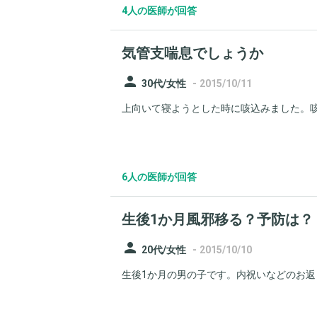
4人の医師が回答
気管支喘息でしょうか
person
-
30代/女性
2015/10/11
上向いて寝ようとした時に咳込みました。咳
6人の医師が回答
生後1か月風邪移る？予防は？
person
-
20代/女性
2015/10/10
生後1か月の男の子です。内祝いなどのお返し