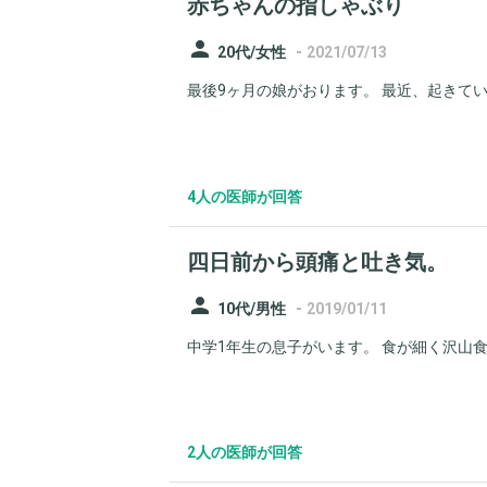
赤ちゃんの指しゃぶり
person
-
20代/女性
2021/07/13
最後9ヶ月の娘がおります。 最近、起きてい
4人の医師が回答
四日前から頭痛と吐き気。
person
-
10代/男性
2019/01/11
中学1年生の息子がいます。 食が細く沢山食
2人の医師が回答