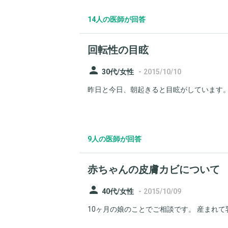
14人の医師が回答
回転性の目眩
person
-
30代/女性
2015/10/10
昨日と今日、朝起きると目眩がしています。 
9人の医師が回答
赤ちゃんの皮膚カビについて
person
-
40代/女性
2015/10/09
10ヶ月の娘のことでご相談です。 産まれて