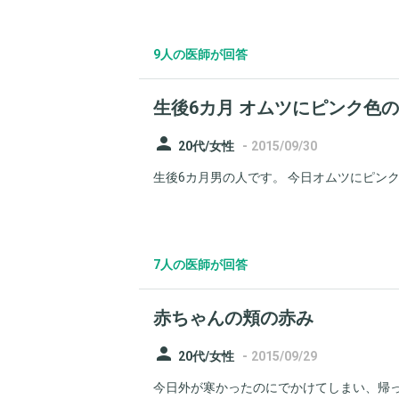
9人の医師が回答
生後6カ月 オムツにピンク色
person
-
20代/女性
2015/09/30
生後6カ月男の人です。 今日オムツにピンク
7人の医師が回答
赤ちゃんの頬の赤み
person
-
20代/女性
2015/09/29
今日外が寒かったのにでかけてしまい、帰っ