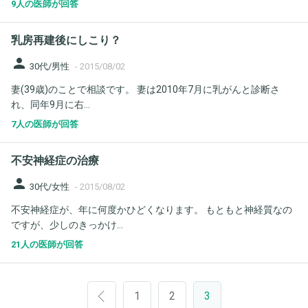
9人の医師が回答
乳房再建後にしこり？
person
30代/男性
-
2015/08/02
妻(39歳)のことで相談です。 妻は2010年7月に乳がんと診断さ
れ、同年9月に右...
7人の医師が回答
不安神経症の治療
person
30代/女性
-
2015/08/02
不安神経症が、年に何度かひどくなります。 もともと神経質なの
ですが、少しのきっかけ...
21人の医師が回答
1
2
3