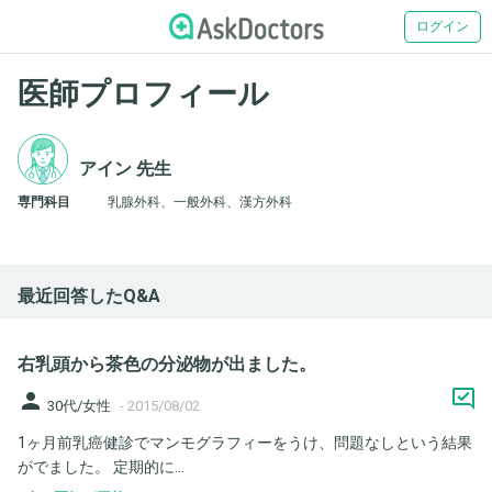
ログイン
医師プロフィール
アイン 先生
専門科目
乳腺外科、一般外科、漢方外科
最近回答したQ&A
右乳頭から茶色の分泌物が出ました。
person
30代/女性
-
2015/08/02
1ヶ月前乳癌健診でマンモグラフィーをうけ、問題なしという結果
がでました。 定期的に...