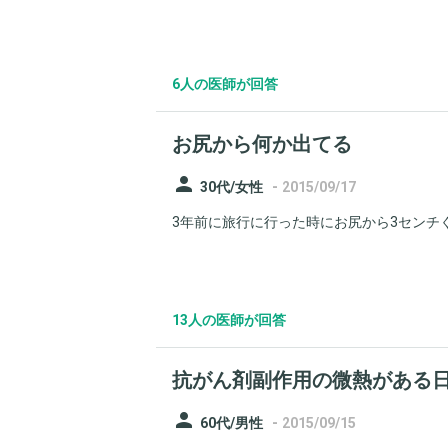
6人の医師が回答
お尻から何か出てる
person
-
30代/女性
2015/09/17
3年前に旅行に行った時にお尻から3センチぐ
13人の医師が回答
抗がん剤副作用の微熱がある
person
-
60代/男性
2015/09/15