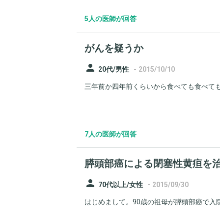
5人の医師が回答
がんを疑うか
person
-
20代/男性
2015/10/10
三年前か四年前くらいから食べても食べても
7人の医師が回答
膵頭部癌による閉塞性黄疸を
person
-
70代以上/女性
2015/09/30
はじめまして。90歳の祖母が膵頭部癌で入院