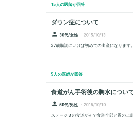
15人の医師が回答
ダウン症について
person
-
30代/女性
2015/10/13
37歳順調にいけば初めての出産になります。
5人の医師が回答
食道がん手術後の胸水につい
person
-
50代/男性
2015/10/10
ステージ３の食道がんで食道全部と胃の上部