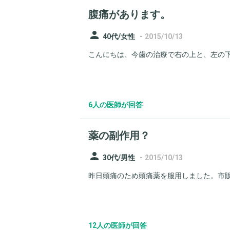
腹痛があります。
person
-
40代/女性
2015/10/13
こんにちは、今歯の治療で右の上と、左の下
6人の医師が回答
薬の副作用？
person
-
30代/男性
2015/10/13
昨日頭痛のため頭痛薬を服用しました。市販薬
12人の医師が回答