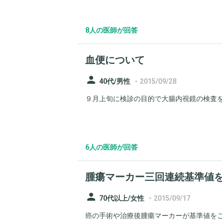
8人の医師が回答
血便について
person
-
40代/男性
2015/09/28
９月上旬に検診の目的で大腸内視鏡の検査を
6人の医師が回答
腫瘍マーカー三回連続基準値
person
-
70代以上/女性
2015/09/17
癌の手術や治療後腫瘍マーカーが基準値をこ