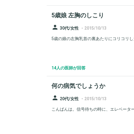
5歳娘 左胸のしこり
person
-
30代/女性
2015/10/13
5歳の娘の左胸乳首の裏あたりにコリコリした
14人の医師が回答
何の病気でしょうか
person
-
20代/女性
2015/10/13
こんばんは。信号待ちの時に、エレベーター