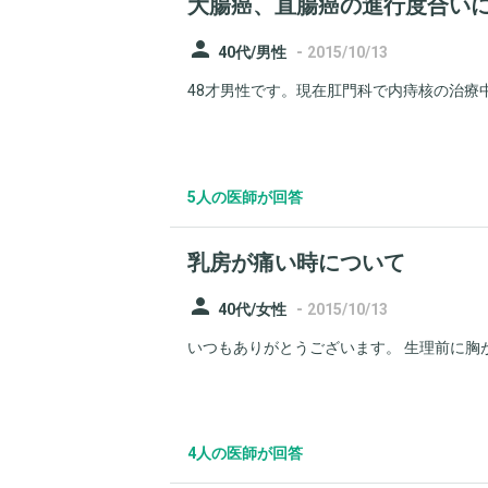
大腸癌、直腸癌の進行度合い
person
-
40代/男性
2015/10/13
48才男性です。現在肛門科で内痔核の治療中
5人の医師が回答
乳房が痛い時について
person
-
40代/女性
2015/10/13
いつもありがとうございます。 生理前に胸が
4人の医師が回答