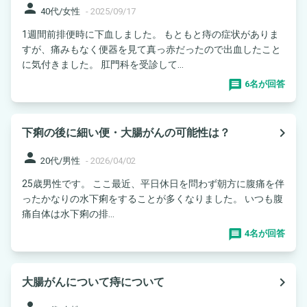
person
40代/女性
-
2025/09/17
1週間前排便時に下血しました。 もともと痔の症状がありま
すが、痛みもなく便器を見て真っ赤だったので出血したこと
に気付きました。 肛門科を受診して...
6名が回答
navigate_next
下痢の後に細い便・大腸がんの可能性は？
person
20代/男性
-
2026/04/02
25歳男性です。 ここ最近、平日休日を問わず朝方に腹痛を伴
ったかなりの水下痢をすることが多くなりました。 いつも腹
痛自体は水下痢の排...
4名が回答
navigate_next
大腸がんについて痔について
person