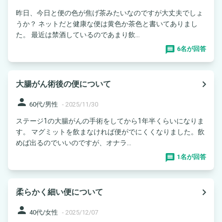
昨日、今日と便の色が焦げ茶みたいなのですが大丈夫でしょ
うか？ ネットだと健康な便は黄色か茶色と書いてありまし
た。 最近は禁酒しているのであまり飲...
6名が回答
navigate_next
大腸がん術後の便について
person
60代/男性
-
2025/11/30
ステージ1の大腸がんの手術をしてから1年半くらいになりま
す。 マグミットを飲まなければ便がでにくくなりました。飲
めば出るのでいいのですが、オナラ...
1名が回答
navigate_next
柔らかく細い便について
person
40代/女性
-
2025/12/07