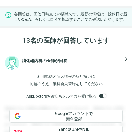
各回答は、回答日時点での情報です。最新の情報は、投稿日が新
しいQ＆A、もしくは
自分で相談する
ことでご確認いただけます。
13名の医師が回答しています
navigate_next
消化器内科の医師が回答
利用規約
と
個人情報の取り扱い
に
同意のうえ、無料会員登録をしてください
AskDoctorsお役立ちメルマガを受け取る
登録すると回答を閲覧することができます。登録すると回答
Googleアカウントで
を閲覧することができます。登録すると回答を閲覧すること
無料登録
ができます。登録すると回答を閲覧することができます。登
Yahoo! JAPAN ID