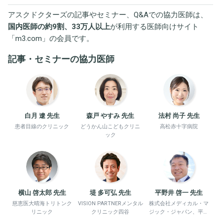
アスクドクターズの記事やセミナー、Q&Aでの協力医師は、
国内医師の約9割、33万人以上
が利用する医師向けサイト
「
m3.com
」の会員です。
記事・セミナーの協力医師
白月 遼 先生
森戸 やすみ 先生
法村 尚子 先生
患者目線のクリニック
どうかん山こどもクリニ
高松赤十字病院
ック
横山 啓太郎 先生
堤 多可弘 先生
平野井 啓一 先生
慈恵医大晴海トリトンク
VISION PARTNERメンタル
株式会社メディカル・マ
リニック
クリニック四谷
ジック・ジャパン、平野
井労働衛生コンサルタン