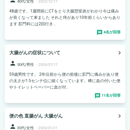
40代/女性
-
2025/12/17
48歳です。1週間前にCTをとり大腸憩室炎がわかり今は痛み
が良くなって来ました それと痔があり10年前くらいからあり
ます 肛門科には2回行き...
4名が回答
navigate_next
大腸がんの症状について
person
50代/男性
-
2026/07/17
59歳男性です。 2年位前から便の前後に肛門に痛みがあり便
の太さが1.5センチ位に細くなっています。稀に血の付いた便
やトイレットペーパーに血が付...
11名が回答
navigate_next
便の色 直腸がん 大腸がん
person
30代/女性
-
2026/01/31