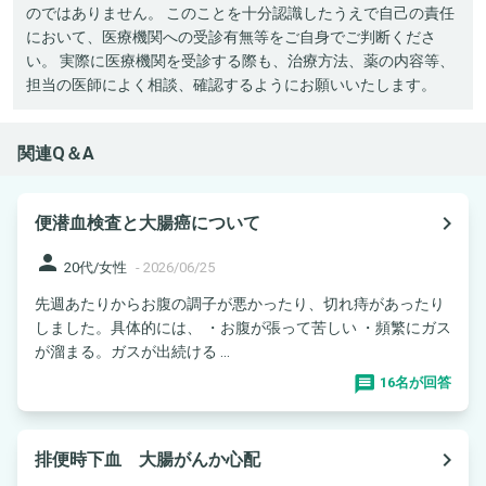
のではありません。 このことを十分認識したうえで自己の責任
において、医療機関への受診有無等をご自身でご判断くださ
い。 実際に医療機関を受診する際も、治療方法、薬の内容等、
担当の医師によく相談、確認するようにお願いいたします。
関連Q＆A
navigate_next
便潜血検査と大腸癌について
person
20代/女性
-
2026/06/25
先週あたりからお腹の調子が悪かったり、切れ痔があったり
しました。具体的には、 ・お腹が張って苦しい ・頻繁にガス
が溜まる。ガスが出続ける ...
16名が回答
navigate_next
排便時下血 大腸がんか心配