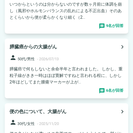
いつからというのは分からないのですが数ヶ月前に体調を崩
し（風邪やホルモンバランスの乱れによる不正出血）そのあ
とくらいから便が柔らかくなり細く（2...
9名が回答
navigate_next
膵臓癌からの大腸がん
person
50代/男性
-
2026/07/13
膵臓癌で何もしないと余命半年と言われました。 しかし、重
粒子線がきき一時はほぼ寛解ですねと言われる程に、しかし
2年ほどしてまた腫瘍マーカーが上が...
6名が回答
navigate_next
便の色について、大腸がん
person
30代/女性
-
2025/11/20