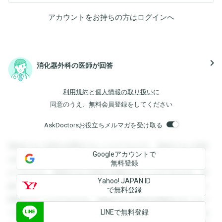
アカウントをお持ちの方は
ログイン
へ
navigate_next
消化器外科の医師が回答
利用規約
と
個人情報の取り扱い
に
同意のうえ、無料会員登録をしてください
AskDoctorsお役立ちメルマガを受け取る
登録すると回答を閲覧することができます。登録すると回答
Googleアカウントで
を閲覧することができます。登録すると回答を閲覧すること
無料登録
ができます。登録すると回答を閲覧することができます。登
Yahoo! JAPAN ID
録すると回答を閲覧することができます。登録すると回答を
で無料登録
閲覧することができます。登録すると回答を閲覧することが
LINEで無料登録
できます。登録すると回答を閲覧することができます。登録