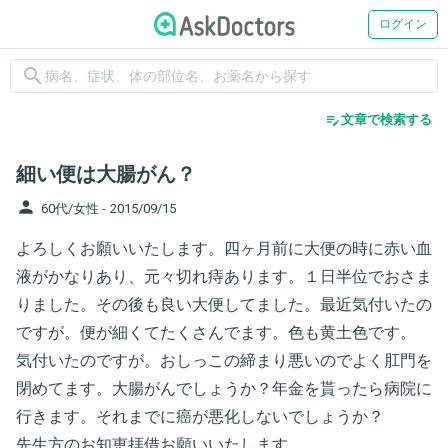
ログイン
search
edit_note
文章で検索する
細い便は大腸がん？
person
60代/女性 -
2015/09/15
よろしくお願いいたします。四ヶ月前に大便の時に赤い血
液がかなりあり、元々切れ痔あります。１日半位でおさま
りました。その後も良い大便してました。最近気付いたの
ですが。便が細くてたくさんでます。色も黄土色です。
気付いたのですが。おしっこの締まり悪いのでよく肛門を
閉めてます。大腸がんでしょうか？年金を貰ったら病院に
行きます。それまでに癌が悪化しないでしょうか？
先生方のお知恵拝借お願いいたします