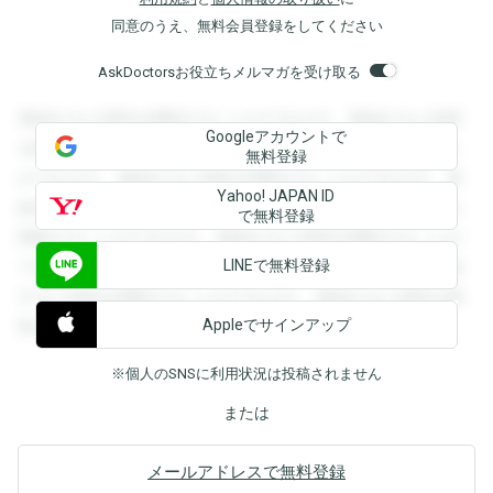
同意のうえ、無料会員登録をしてください
AskDoctorsお役立ちメルマガを受け取る
登録すると回答を閲覧することができます。登録すると回答
Googleアカウントで
を閲覧することができます。登録すると回答を閲覧すること
無料登録
ができます。登録すると回答を閲覧することができます。登
Yahoo! JAPAN ID
録すると回答を閲覧することができます。登録すると回答を
で無料登録
閲覧することができます。登録すると回答を閲覧することが
LINEで無料登録
できます。登録すると回答を閲覧することができます。登録
すると回答を閲覧することができます。登録すると回答を閲
Appleでサインアップ
覧することができます。
※個人のSNSに利用状況は投稿されません
または
メールアドレスで無料登録