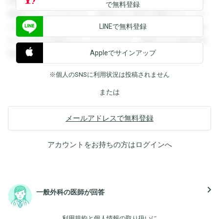
録すると回答を閲覧することができます。登録すると回答を
で無料登録
閲覧することができます。登録すると回答を閲覧することが
LINEで無料登録
できます。登録すると回答を閲覧することができます。登録
すると回答を閲覧することができます。登録すると回答を閲
Appleでサインアップ
覧することができます。
※個人のSNSに利用状況は投稿されません
または
メールアドレスで無料登録
アカウントをお持ちの方は
ログイン
へ
navigate_next
一般外科の医師が回答
利用規約
と
個人情報の取り扱い
に