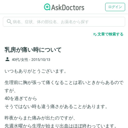
ログイン
search
edit_note
文章で検索する
乳房が痛い時について
person
40代/女性 -
2015/10/13
いつもありがとうございます。
生理前に胸が張って痛くなることは若いときからあるので
すが、
40を過ぎてから
そうではない時も違う痛さがあることがあります。
昨夜からまた痛みが出たのですが、
先週水曜から生理が始まり出血はほぼ終わっています。