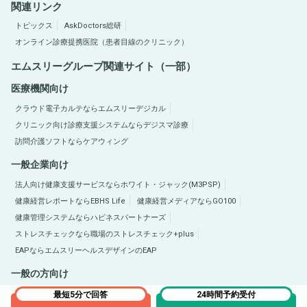
関連リンク
トピックス
AskDoctors総研
オンライン診療提携医院（患者目線のクリニック）
エムスリーグループ関連サイト（一部）
医療機関向け
クラウド電子カルテならエムスリーデジカル
クリニック向け診療支援システムならデジスマ診療
訪問介護ソフトならケアウィング
一般企業向け
法人向け健康支援サービスならホワイト・ジャック(M3PSP)
健康経営レポートならEBHS Life
健康経営メディアならGO100
健康管理システムならハピネスパートナーズ
ストレスチェックなら職場のストレスチェック+plus
EAPならエムスリーヘルスデザインのEAP
一般の方向け
医療総合サイトQLife（キューライフ）
肥満症総合サイトならひまんラボ
最短5分で回答
24時間予約受付