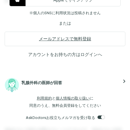
覧することができます。
※個人のSNSに利用状況は投稿されません
または
メールアドレスで無料登録
アカウントをお持ちの方は
ログイン
へ
navigate_next
乳腺外科の医師が回答
利用規約
と
個人情報の取り扱い
に
同意のうえ、無料会員登録をしてください
AskDoctorsお役立ちメルマガを受け取る
登録すると回答を閲覧することができます。登録すると回答