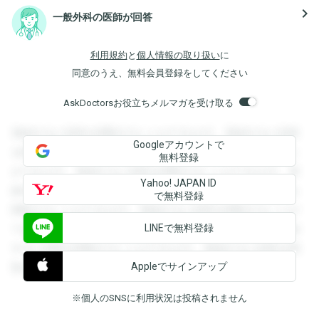
navigate_next
一般外科の医師が回答
利用規約
と
個人情報の取り扱い
に
同意のうえ、無料会員登録をしてください
AskDoctorsお役立ちメルマガを受け取る
登録すると回答を閲覧することができます。登録すると回答
Googleアカウントで
を閲覧することができます。登録すると回答を閲覧すること
無料登録
ができます。登録すると回答を閲覧することができます。登
Yahoo! JAPAN ID
録すると回答を閲覧することができます。登録すると回答を
で無料登録
閲覧することができます。登録すると回答を閲覧することが
LINEで無料登録
できます。登録すると回答を閲覧することができます。登録
すると回答を閲覧することができます。登録すると回答を閲
Appleでサインアップ
覧することができます。
※個人のSNSに利用状況は投稿されません