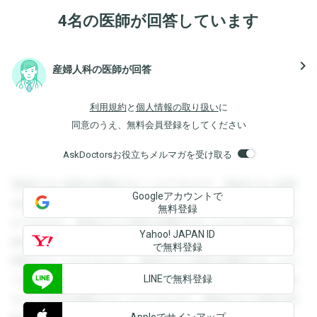
4名の医師が回答しています
navigate_next
産婦人科の医師が回答
利用規約
と
個人情報の取り扱い
に
同意のうえ、無料会員登録をしてください
AskDoctorsお役立ちメルマガを受け取る
登録すると回答を閲覧することができます。登録すると回答
Googleアカウントで
を閲覧することができます。登録すると回答を閲覧すること
無料登録
ができます。登録すると回答を閲覧することができます。登
Yahoo! JAPAN ID
録すると回答を閲覧することができます。登録すると回答を
で無料登録
閲覧することができます。登録すると回答を閲覧することが
LINEで無料登録
できます。登録すると回答を閲覧することができます。登録
すると回答を閲覧することができます。登録すると回答を閲
Appleでサインアップ