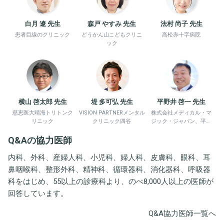
白月 遼 先生
森戸 やすみ 先生
法村 尚子 先生
患者目線のクリニック
どうかん山こどもクリニ
高松赤十字病院
ック
横山 啓太郎 先生
堤 多可弘 先生
平野井 啓一 先生
慈恵医大晴海トリトンク
VISION PARTNERメンタル
株式会社メディカル・マ
リニック
クリニック四谷
ジック・ジャパン、平野
井労働衛生コンサルタン
Q&Aの協力医師
ト事務所
内科、外科、産婦人科、小児科、婦人科、皮膚科、眼科、耳
鼻咽喉科、整形外科、精神科、循環器科、消化器科、呼吸器
科をはじめ、55以上の診療科より、のべ8,000人以上の医師が
回答しています。
Q&A協力医師一覧へ