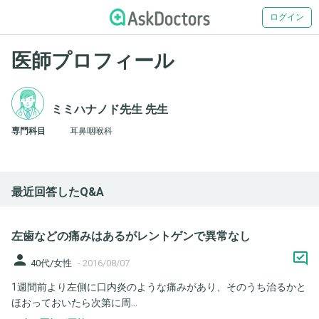
ログイン
医師プロフィール
ミミハナノド先生 先生
専門科目
耳鼻咽喉科
最近回答したQ&A
左歯などの痛みはあるがレントゲンで異常なし
person
40代/女性
-
2016/08/07
1週間前より左側に口内炎のような痛みがあり、そのうち治るかと
ほおっておいたら次第に周...