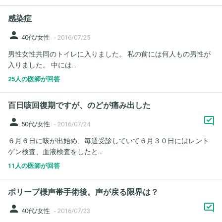
感染症
person
40代/女性
-
2016/07/25
男性女性共同のトイレに入りました。 私の前には何人もの男性が
入りました。 中には...
25人の医師が回答
百日咳回復期ですが、のどが痛み出した
person
50代/女性
-
2016/07/24
６月６日に咳が出始め、毎週受診していて６月３０日にはレント
ゲン検査、血液検査をしたと...
11人の医師が回答
ポリープ様声帯手術後。声が戻る限界は？
person
40代/女性
-
2016/07/23