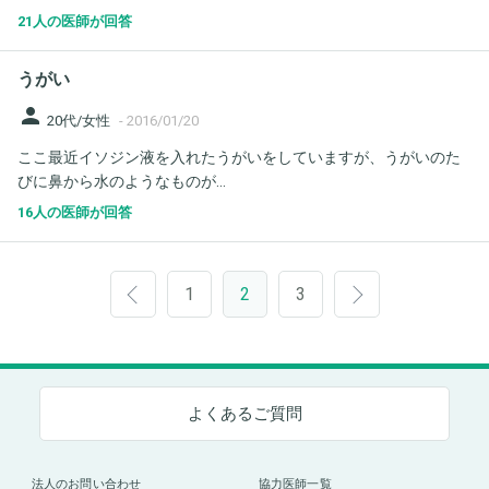
21人の医師が回答
うがい
person
20代/女性
-
2016/01/20
ここ最近イソジン液を入れたうがいをしていますが、うがいのた
びに鼻から水のようなものが...
16人の医師が回答
1
2
3
よくあるご質問
法人のお問い合わせ
協力医師一覧