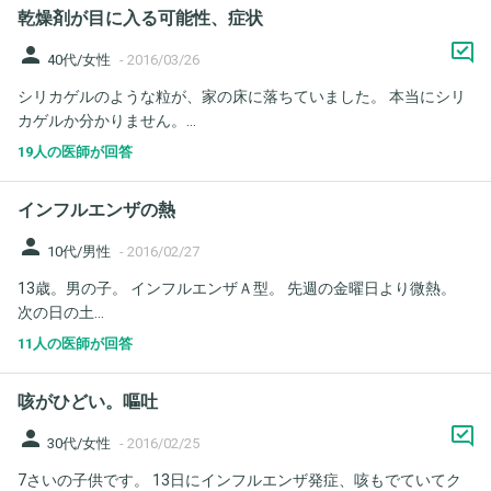
乾燥剤が目に入る可能性、症状
person
40代/女性
-
2016/03/26
シリカゲルのような粒が、家の床に落ちていました。 本当にシリ
カゲルか分かりません。...
19人の医師が回答
インフルエンザの熱
person
10代/男性
-
2016/02/27
13歳。男の子。 インフルエンザＡ型。 先週の金曜日より微熱。
次の日の土...
11人の医師が回答
咳がひどい。嘔吐
person
30代/女性
-
2016/02/25
7さいの子供です。 13日にインフルエンザ発症、咳もでていてク