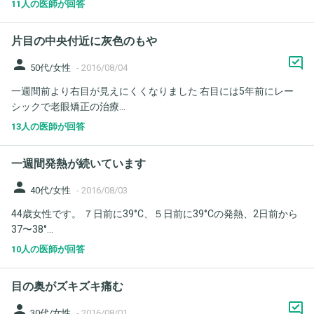
11人の医師が回答
片目の中央付近に灰色のもや
person
50代/女性
-
2016/08/04
一週間前より右目が見えにくくなりました 右目には5年前にレー
シックで老眼矯正の治療...
13人の医師が回答
一週間発熱が続いています
person
40代/女性
-
2016/08/03
44歳女性です。 ７日前に39°C、５日前に39°Cの発熱、2日前から
37〜38°...
10人の医師が回答
目の奥がズキズキ痛む
person
30代/女性
-
2016/08/01