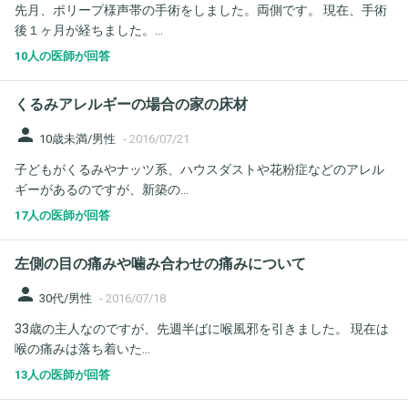
先月、ポリープ様声帯の手術をしました。両側です。 現在、手術
後１ヶ月が経ちました。...
10人の医師が回答
くるみアレルギーの場合の家の床材
person
10歳未満/男性
-
2016/07/21
子どもがくるみやナッツ系、ハウスダストや花粉症などのアレル
ギーがあるのですが、新築の...
17人の医師が回答
左側の目の痛みや噛み合わせの痛みについて
person
30代/男性
-
2016/07/18
33歳の主人なのですが、先週半ばに喉風邪を引きました。 現在は
喉の痛みは落ち着いた...
13人の医師が回答