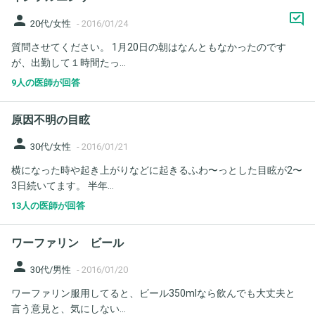
person
20代/女性
-
2016/01/24
質問させてください。 1月20日の朝はなんともなかったのです
が、出勤して１時間たっ...
9人の医師が回答
原因不明の目眩
person
30代/女性
-
2016/01/21
横になった時や起き上がりなどに起きるふわ〜っとした目眩が2〜
3日続いてます。 半年...
13人の医師が回答
ワーファリン ビール
person
30代/男性
-
2016/01/20
ワーファリン服用してると、ビール350mlなら飲んでも大丈夫と
言う意見と、気にしない...