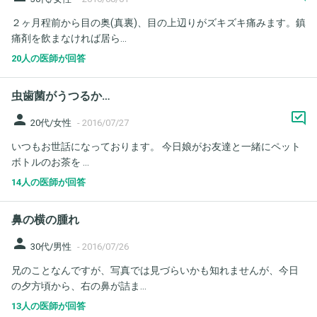
２ヶ月程前から目の奥(真裏)、目の上辺りがズキズキ痛みます。鎮
痛剤を飲まなければ居ら...
20人の医師が回答
虫歯菌がうつるか…
person
20代/女性
-
2016/07/27
いつもお世話になっております。 今日娘がお友達と一緒にペット
ボトルのお茶を ...
14人の医師が回答
鼻の横の腫れ
person
30代/男性
-
2016/07/26
兄のことなんですが、写真では見づらいかも知れませんが、今日
の夕方頃から、右の鼻が詰ま...
13人の医師が回答