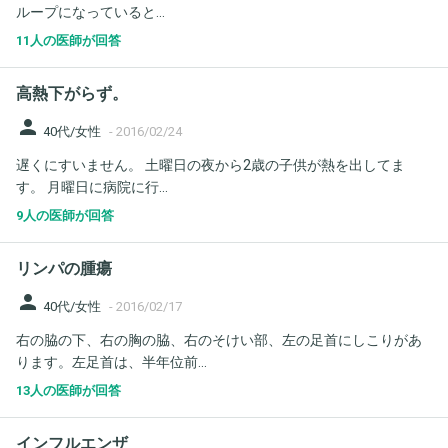
ループになっていると...
11人の医師が回答
高熱下がらず。
person
40代/女性
-
2016/02/24
遅くにすいません。 土曜日の夜から2歳の子供が熱を出してま
す。 月曜日に病院に行...
9人の医師が回答
リンパの腫瘍
person
40代/女性
-
2016/02/17
右の脇の下、右の胸の脇、右のそけい部、左の足首にしこりがあ
ります。左足首は、半年位前...
13人の医師が回答
インフルエンザ