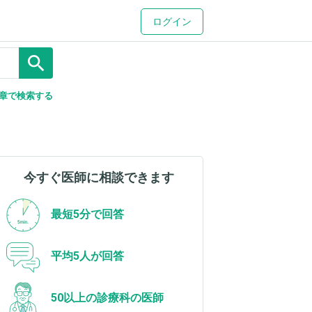
ログイン
search
章で検索する
今すぐ医師に相談できます
最短5分で回答
平均5人が回答
50以上の診療科の医師