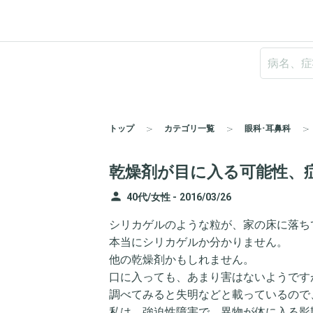
トップ
カテゴリ一覧
眼科･耳鼻科
乾燥剤が目に入る可能性、
person
40代/女性 -
2016/03/26
シリカゲルのような粒が、家の床に落ち
本当にシリカゲルか分かりません。
他の乾燥剤かもしれません。
口に入っても、あまり害はないようです
調べてみると失明などと載っているので
私は、強迫性障害で、異物が体に入る影