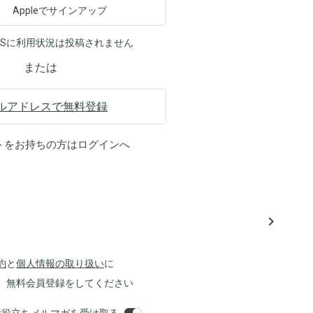
Appleでサインアップ
NSに利用状況は投稿されません
または
ルアドレスで無料登録
トをお持ちの方は
ログイン
へ
navigate_next
約
と
個人情報の取り扱い
に
、無料会員登録をしてください