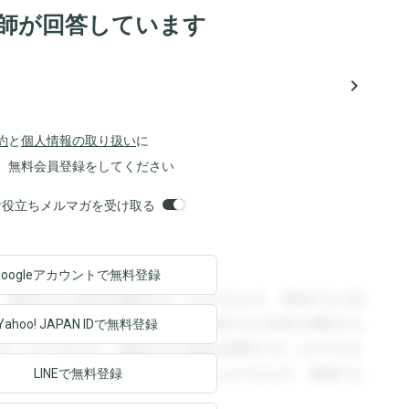
医師が回答しています
navigate_next
約
と
個人情報の取り扱い
に
、無料会員登録をしてください
orsお役立ちメルマガを受け取る
Googleアカウントで
無料登録
。登録すると回答を閲覧することができます。登録すると回
回答を閲覧することができます。登録すると回答を閲覧する
Yahoo! JAPAN ID
で無料登録
ることができます。登録すると回答を閲覧することができま
ます。登録すると回答を閲覧することができます。登録する
LINEで無料登録