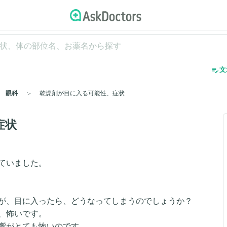
edit_note
文
眼科
乾燥剤が目に入る可能性、症状
症状
ていました。
が、目に入ったら、どうなってしまうのでしょうか？
、怖いです。
響がとても怖いのです。