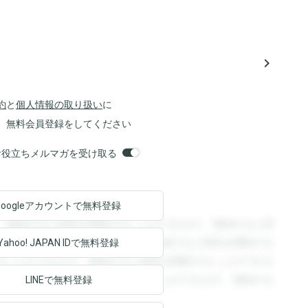
navigate_next
約
と
個人情報の取り扱い
に
、無料会員登録をしてください
orsお役立ちメルマガを受け取る
Googleアカウントで
無料登録
。登録すると回答を閲覧することができます。登録すると回
回答を閲覧することができます。登録すると回答を閲覧する
Yahoo! JAPAN ID
で無料登録
ることができます。登録すると回答を閲覧することができま
ます。登録すると回答を閲覧することができます。登録する
LINEで無料登録