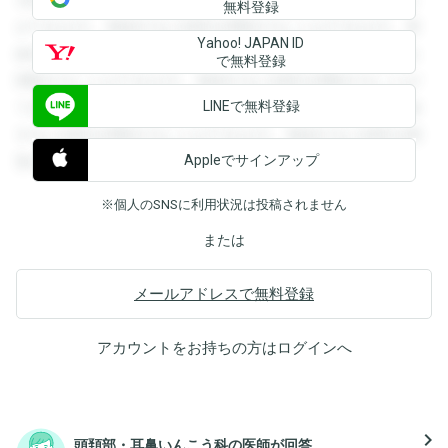
無料登録
ができます。登録すると回答を閲覧することができます。登
Yahoo! JAPAN ID
録すると回答を閲覧することができます。登録すると回答を
で無料登録
閲覧することができます。登録すると回答を閲覧することが
LINEで無料登録
できます。登録すると回答を閲覧することができます。登録
すると回答を閲覧することができます。登録すると回答を閲
Appleでサインアップ
覧することができます。
※個人のSNSに利用状況は投稿されません
または
メールアドレスで無料登録
アカウントをお持ちの方は
ログイン
へ
navigate_next
頭頚部・耳鼻いんこう科の医師が回答