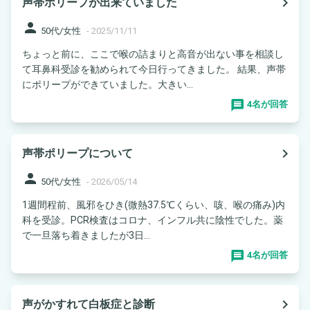
navigate_next
声帯ポリープが出来ていました
person
50代/女性
-
2025/11/11
ちょっと前に、ここで喉の詰まりと高音が出ない事を相談し
て耳鼻科受診を勧められて今日行ってきました。 結果、声帯
にポリープができていました。大きい...
4名が回答
navigate_next
声帯ポリープについて
person
50代/女性
-
2026/05/14
1週間程前、風邪をひき(微熱37.5℃くらい、咳、喉の痛み)内
科を受診。PCR検査はコロナ、インフル共に陰性でした。薬
で一旦落ち着きましたが3日...
4名が回答
navigate_next
声がかすれて白板症と診断