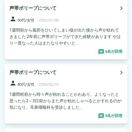
navigate_next
声帯ポリープについて
person
50代/女性
-
2026/01/08
1週間前から風邪をひいてしまい咳が出た後から声が枯れて
きました 2年前に声帯ポリープができた経験があります やは
り一度なった人はまたなりやすいと...
6名が回答
navigate_next
声帯ポリープについて
person
40代/女性
-
2026/02/10
1週間程前から時々声が枯れることかわあり、よくなったと
思ったら2～3日前からまた声が枯れしゃべるとかすれるのが
気になり、耳鼻咽喉科を受診しました...
5名が回答