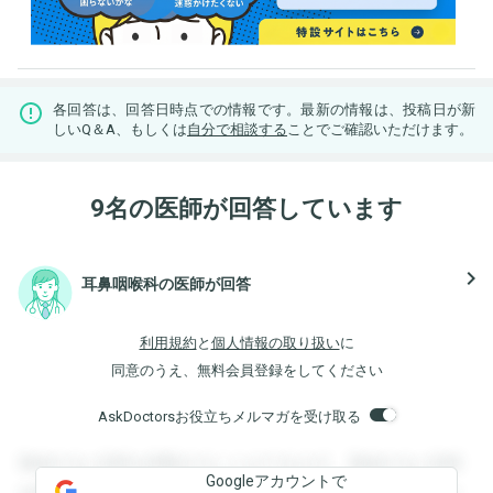
各回答は、回答日時点での情報です。最新の情報は、投稿日が新
しいQ＆A、もしくは
自分で相談する
ことでご確認いただけます。
9名の医師が回答しています
navigate_next
耳鼻咽喉科の医師が回答
利用規約
と
個人情報の取り扱い
に
同意のうえ、無料会員登録をしてください
AskDoctorsお役立ちメルマガを受け取る
登録すると回答を閲覧することができます。登録すると回答
Googleアカウントで
を閲覧することができます。登録すると回答を閲覧すること