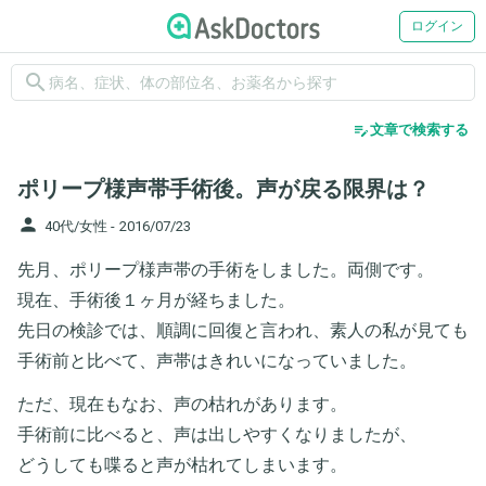
ログイン
search
edit_note
文章で検索する
ポリープ様声帯手術後。声が戻る限界は？
person
40代/女性 -
2016/07/23
先月、ポリープ様声帯の手術をしました。両側です。
現在、手術後１ヶ月が経ちました。
先日の検診では、順調に回復と言われ、素人の私が見ても
手術前と比べて、声帯はきれいになっていました。
ただ、現在もなお、声の枯れがあります。
手術前に比べると、声は出しやすくなりましたが、
どうしても喋ると声が枯れてしまいます。