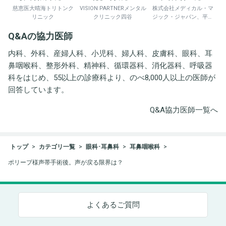
慈恵医大晴海トリトンク
VISION PARTNERメンタル
株式会社メディカル・マ
リニック
クリニック四谷
ジック・ジャパン、平野
井労働衛生コンサルタン
Q&Aの協力医師
ト事務所
内科、外科、産婦人科、小児科、婦人科、皮膚科、眼科、耳
鼻咽喉科、整形外科、精神科、循環器科、消化器科、呼吸器
科をはじめ、55以上の診療科より、のべ8,000人以上の医師が
回答しています。
Q&A協力医師一覧へ
トップ
カテゴリ一覧
眼科･耳鼻科
耳鼻咽喉科
ポリープ様声帯手術後。声が戻る限界は？
よくあるご質問