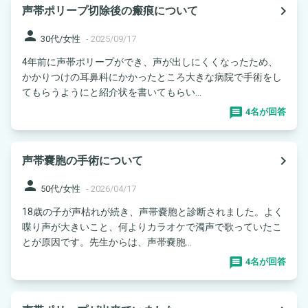
navigate_next
声帯ポリープ切除後の瘢痕について
person
30代/女性
-
2025/09/17
4年前に声帯ポリープができ、声が出しにくくなったため、
かかりつけの耳鼻科にかかったところ大きな病院で手術をし
てもらうようにと紹介状を書いてもらい...
4名が回答
navigate_next
声帯嚢胞の手術について
person
50代/女性
-
2026/04/17
18歳の子が声枯れが続き、声帯嚢胞と診断されました。よく
喋り声が大きいこと、何よりカラオケで濁声で歌っていたこ
とが原因です。先生からは、声帯嚢胞...
4名が回答