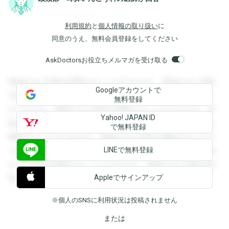
利用規約
と
個人情報の取り扱い
に
同意のうえ、無料会員登録をしてください
AskDoctorsお役立ちメルマガを受け取る
登録すると回答を閲覧することができます。登録すると回答
Googleアカウントで
を閲覧することができます。登録すると回答を閲覧すること
無料登録
ができます。登録すると回答を閲覧することができます。登
Yahoo! JAPAN ID
録すると回答を閲覧することができます。登録すると回答を
で無料登録
閲覧することができます。登録すると回答を閲覧することが
LINEで無料登録
できます。登録すると回答を閲覧することができます。登録
すると回答を閲覧することができます。登録すると回答を閲
Appleでサインアップ
覧することができます。
※個人のSNSに利用状況は投稿されません
または