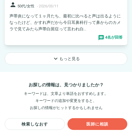
person
50代/女性
-
2026/03/11
声帯炎になって１ヶ月たち、最初に比べると声は出るように
なったけど、かすれ声だから今日耳鼻科行って鼻からのカメ
ラで見てみたら声帯白斑症って言われ白...
4名が回答
keyboard_arrow_down
もっと見る
お探しの情報は、見つかりましたか？
キーワードは、文章より単語をおすすめします。
キーワードの追加や変更をすると、
お探しの情報がヒットするかもしれません
検索しなおす
医師に相談