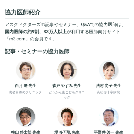
協力医師紹介
アスクドクターズの記事やセミナー、Q&Aでの協力医師は、
国内医師の約9割、33万人以上
が利用する医師向けサイト
「
m3.com
」の会員です。
記事・セミナーの協力医師
白月 遼 先生
森戸 やすみ 先生
法村 尚子 先生
患者目線のクリニック
どうかん山こどもクリニ
高松赤十字病院
ック
横山 啓太郎 先生
堤 多可弘 先生
平野井 啓一 先生