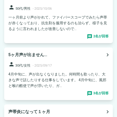
person
50代/男性
-
2025/10/06
一ヶ月前より声がかれて、ファイバースコープでみたら声帯
が赤くなっており、抗生剤を服用するのも治らず、様子を見
るように言われましたが改善しないので...
2名が回答
navigate_next
5ヶ月声が出ません…
person
30代/女性
-
2025/09/17
4月中旬に、声が出なくなりました。何時間も歌ったり、大
きな声で話したりする仕事をしています。 4月中旬に、風邪
と喉の酷使で声が浮いたり、ガ...
3名が回答
navigate_next
声帯炎になって１ヶ月