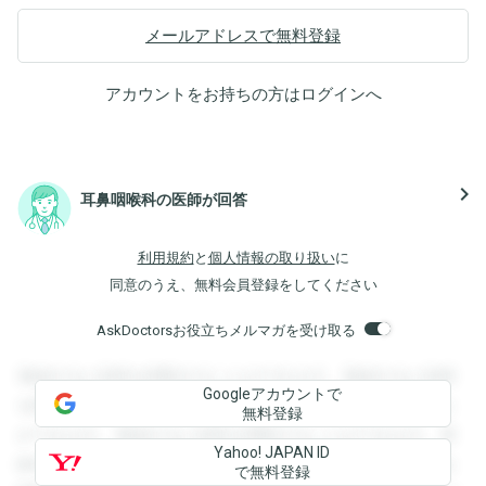
メールアドレスで無料登録
アカウントをお持ちの方は
ログイン
へ
navigate_next
耳鼻咽喉科の医師が回答
利用規約
と
個人情報の取り扱い
に
同意のうえ、無料会員登録をしてください
AskDoctorsお役立ちメルマガを受け取る
登録すると回答を閲覧することができます。登録すると回答
Googleアカウントで
を閲覧することができます。登録すると回答を閲覧すること
無料登録
ができます。登録すると回答を閲覧することができます。登
Yahoo! JAPAN ID
録すると回答を閲覧することができます。登録すると回答を
で無料登録