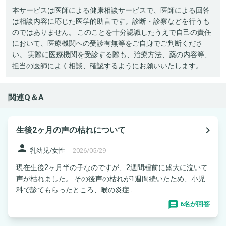
本サービスは医師による健康相談サービスで、医師による回答
は相談内容に応じた医学的助言です。診断・診察などを行うも
のではありません。 このことを十分認識したうえで自己の責任
において、医療機関への受診有無等をご自身でご判断くださ
い。 実際に医療機関を受診する際も、治療方法、薬の内容等、
担当の医師によく相談、確認するようにお願いいたします。
関連Q＆A
navigate_next
生後2ヶ月の声の枯れについて
person
乳幼児/女性
-
2026/05/29
現在生後2ヶ月半の子なのですが、2週間程前に盛大に泣いて
声が枯れました。 その後声の枯れが1週間続いたため、小児
科で診てもらったところ、喉の炎症...
6名が回答