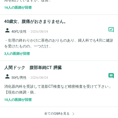
用を続けていますが、改善...
16人の医師が回答
40歳女、腹痛がおさまりません。
person
40代/女性
-
2026/08/04
・生理の終わりかけに茶色のおりものあり、婦人科でも4月に健診
を受けたものの、一つだけ...
3人の医師が回答
人間ドック 腹部単純CT 膵臓
person
50代/男性
-
2026/08/04
消化器内科を受診して造影CT検査など精密検査を受けて下さい」
【現在の体調・病...
10人の医師が回答
全てのQ&Aを見る