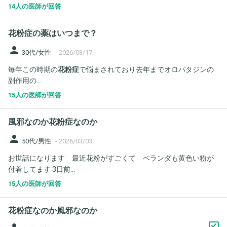
14人の医師が回答
花粉症の薬はいつまで？
person
30代/女性
-
2026/03/17
毎年この時期の
花粉症
で悩まされており去年までオロパタジンの
副作用の...
15人の医師が回答
風邪なのか花粉症なのか
person
50代/男性
-
2026/03/03
お世話になります 最近花粉がすごくて ベランダも黄色い粉が
付着してます 3日前...
15人の医師が回答
花粉症なのか風邪なのか