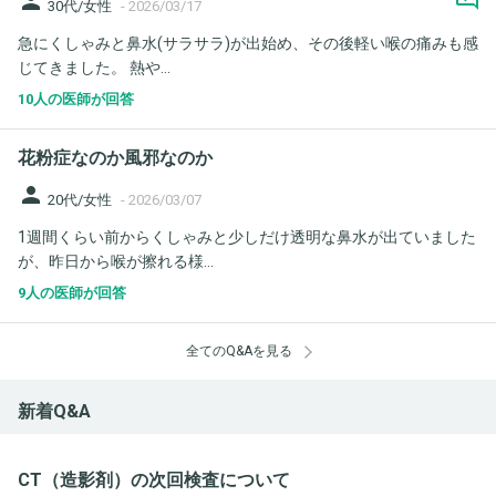
person
30代/女性
-
2026/03/17
急にくしゃみと鼻水(サラサラ)が出始め、その後軽い喉の痛みも感
じてきました。 熱や...
10人の医師が回答
花粉症なのか風邪なのか
person
20代/女性
-
2026/03/07
1週間くらい前からくしゃみと少しだけ透明な鼻水が出ていました
が、昨日から喉が擦れる様...
9人の医師が回答
全てのQ&Aを見る
新着Q&A
CT（造影剤）の次回検査について