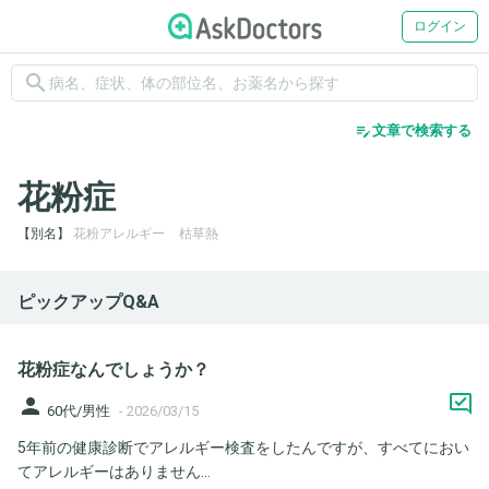
ログイン
search
edit_note
文章で検索する
花粉症
別名
花粉アレルギー
枯草熱
ピックアップQ&A
花粉症なんでしょうか？
person
60代/男性
-
2026/03/15
5年前の健康診断でアレルギー検査をしたんですが、すべてにおい
てアレルギーはありません...