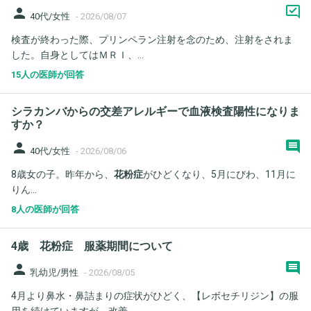
person
40代/女性
-
2026/08/07
検査が終わった際、プリンペラン注射を念のため、注射をされま
した。自身としてはＭＲＩ、...
15人の医師が回答
シラカンバからの交差アレルギーで血液検査陽性になりま
すか？
person
40代/女性
-
2026/08/06
8歳女の子。昨年から、
花粉症
がひどくなり、5月にびわ、11月に
りん...
8人の医師が回答
4歳 花粉症 服薬期間について
person
乳幼児/男性
-
2026/08/05
4月より鼻水・鼻詰まりの症状がひどく、【レボセチリジン】の服