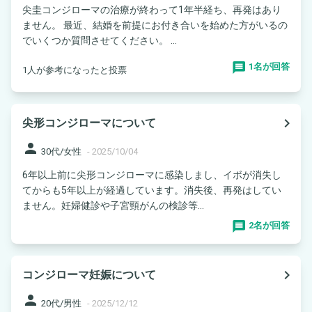
尖圭コンジローマの治療が終わって1年半経ち、再発はあり
ません。 最近、結婚を前提にお付き合いを始めた方がいるの
でいくつか質問させてください。 ...
1名が回答
1人が参考になったと投票
navigate_next
尖形コンジローマについて
person
30代/女性
-
2025/10/04
6年以上前に尖形コンジローマに感染しまし、イボが消失し
てからも5年以上が経過しています。消失後、再発はしてい
ません。妊婦健診や子宮頸がんの検診等...
2名が回答
navigate_next
コンジローマ妊娠について
person
20代/男性
-
2025/12/12