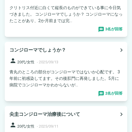
クリトリス付近に白くて縦長のものができている事に今日気
づきました。 コンジローマでしょうか？ コンジローマになっ
たことがあり、2か月前までは完...
3名が回答
navigate_next
コンジローマでしょうか？
person
20代/女性
-
2025/09/13
青丸のところの部分がコンジローマではないか心配です。 3
年前に初感染してます。その後肛門に再発しました。5月に
病院でコンジローマかわからないが...
2名が回答
navigate_next
尖圭コンジローマ治療後について
person
20代/女性
-
2025/09/11