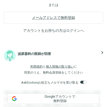
または
メールアドレスで無料登録
アカウントをお持ちの方は
ログイン
へ
navigate_next
泌尿器科の医師が回答
利用規約
と
個人情報の取り扱い
に
同意のうえ、無料会員登録をしてください
AskDoctorsお役立ちメルマガを受け取る
登録すると回答を閲覧することができます。登録すると回答
Googleアカウントで
を閲覧することができます。登録すると回答を閲覧すること
無料登録
ができます。登録すると回答を閲覧することができます。登