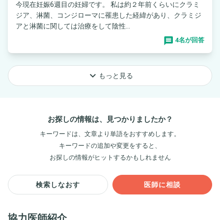
今現在妊娠6週目の妊婦です。 私は約２年前くらいにクラミ
ジア、淋菌、コンジローマに罹患した経緯があり、クラミジ
アと淋菌に関しては治療をして陰性...
4名が回答
keyboard_arrow_down
もっと見る
お探しの情報は、見つかりましたか？
キーワードは、文章より単語をおすすめします。
キーワードの追加や変更をすると、
お探しの情報がヒットするかもしれません
検索しなおす
医師に相談
協力医師紹介