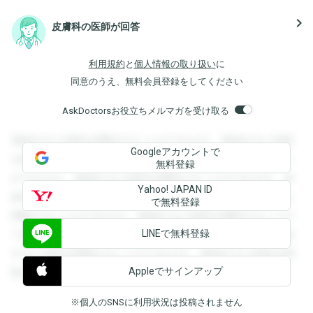
navigate_next
皮膚科の医師が回答
利用規約
と
個人情報の取り扱い
に
同意のうえ、無料会員登録をしてください
AskDoctorsお役立ちメルマガを受け取る
登録すると回答を閲覧することができます。登録すると回答
Googleアカウントで
を閲覧することができます。登録すると回答を閲覧すること
無料登録
ができます。登録すると回答を閲覧することができます。登
Yahoo! JAPAN ID
録すると回答を閲覧することができます。登録すると回答を
で無料登録
閲覧することができます。登録すると回答を閲覧することが
LINEで無料登録
できます。登録すると回答を閲覧することができます。登録
すると回答を閲覧することができます。登録すると回答を閲
Appleでサインアップ
覧することができます。
※個人のSNSに利用状況は投稿されません