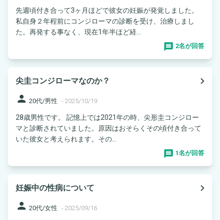
先週頃付き合って3ヶ月ほどで彼女の妊娠が発覚しました。
私自身２年程前にコンジローマの診断を受け、治療しまし
た。再発する事なく、現在1年半ほど経...
2名が回答
navigate_next
尖圭コンジローマなのか？
person
20代/男性
-
2025/10/19
28歳男性です。 記憶上では2021年の時、尖形圭コンジロー
マと診断されていました。原因はおそらくその頃付き合って
いた彼女と考えられます。その...
1名が回答
navigate_next
妊娠中の性病について
person
20代/女性
-
2025/09/16