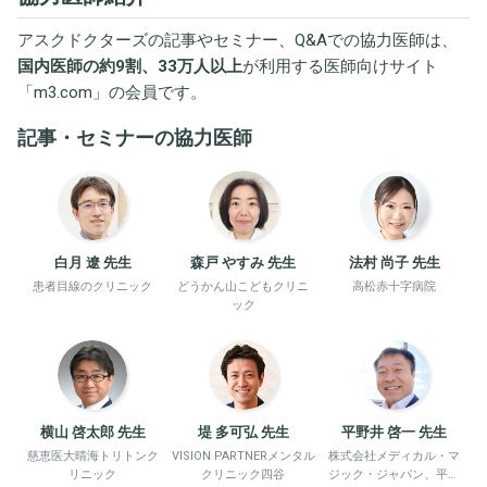
アスクドクターズの記事やセミナー、Q&Aでの協力医師は、
国内医師の約9割、33万人以上
が利用する医師向けサイト
「
m3.com
」の会員です。
記事・セミナーの協力医師
白月 遼 先生
森戸 やすみ 先生
法村 尚子 先生
患者目線のクリニック
どうかん山こどもクリニ
高松赤十字病院
ック
横山 啓太郎 先生
堤 多可弘 先生
平野井 啓一 先生
慈恵医大晴海トリトンク
VISION PARTNERメンタル
株式会社メディカル・マ
リニック
クリニック四谷
ジック・ジャパン、平野