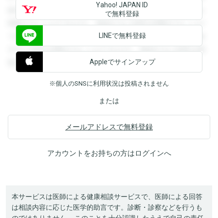
Yahoo! JAPAN ID
録すると回答を閲覧することができます。登録すると回答を
で無料登録
閲覧することができます。登録すると回答を閲覧することが
LINEで無料登録
できます。登録すると回答を閲覧することができます。登録
すると回答を閲覧することができます。登録すると回答を閲
Appleでサインアップ
覧することができます。
※個人のSNSに利用状況は投稿されません
または
メールアドレスで無料登録
アカウントをお持ちの方は
ログイン
へ
本サービスは医師による健康相談サービスで、医師による回答
は相談内容に応じた医学的助言です。診断・診察などを行うも
のではありません。 このことを十分認識したうえで自己の責任