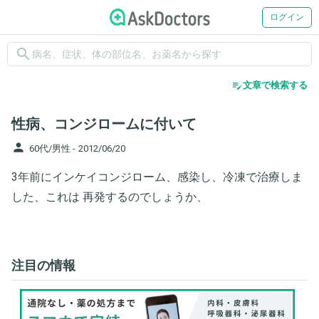
ログイン
search
edit_note
文章で検索する
性病、コンジロームに付いて
person
60代/男性 -
2012/06/20
3年前にインケイコンジローム、感染し、冷凍で治療しま
した、これは 再発するのでしょうか、
注目の情報