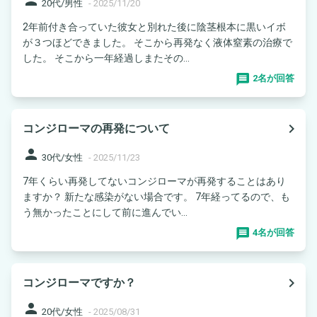
20代/男性
-
2025/11/20
2年前付き合っていた彼女と別れた後に陰茎根本に黒いイボ
が３つほどできました。 そこから再発なく液体窒素の治療で
した。 そこから一年経過しまたその...
2名が回答
navigate_next
コンジローマの再発について
person
30代/女性
-
2025/11/23
7年くらい再発してないコンジローマが再発することはあり
ますか？ 新たな感染がない場合です。 7年経ってるので、も
う無かったことにして前に進んでい...
4名が回答
navigate_next
コンジローマですか？
person
20代/女性
-
2025/08/31