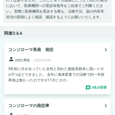
において、医療機関への受診有無等をご自身でご判断くださ
い。 実際に医療機関を受診する際も、治療方法、薬の内容等、
担当の医師によく相談、確認するようにお願いいたします。
関連Q＆A
navigate_next
コンジローマ再発 発症
person
20代/男性
-
2026/02/06
3年前に付き合っていた女性と別れた後陰茎根本に黒いイボ
が3つほどできました。 去年に液体窒素での治療で約一年程
再発は無かったのですが11月にその...
3名が回答
navigate_next
コンジローマの発症率
person