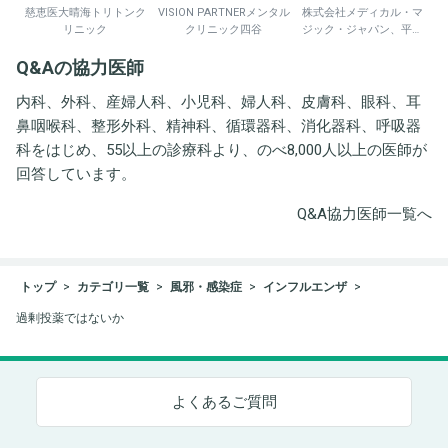
慈恵医大晴海トリトンク
VISION PARTNERメンタル
株式会社メディカル・マ
リニック
クリニック四谷
ジック・ジャパン、平野
井労働衛生コンサルタン
Q&Aの協力医師
ト事務所
内科、外科、産婦人科、小児科、婦人科、皮膚科、眼科、耳
鼻咽喉科、整形外科、精神科、循環器科、消化器科、呼吸器
科をはじめ、55以上の診療科より、のべ8,000人以上の医師が
回答しています。
Q&A協力医師一覧へ
トップ
カテゴリ一覧
風邪・感染症
インフルエンザ
過剰投薬ではないか
よくあるご質問