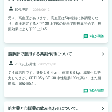
person
50代/男性
-
2026/06/12
元々、高血圧があります。 高血圧は5年程前に体調悪くな
り、血圧測定すると下130 上190の結果で即投薬開始で、投
薬効果により下90 上145...
7名が回答
navigate_next
脂肪肝で服用する薬副作用について
person
70代以上/男性
-
2025/12/30
７４歳男性です。身長１６４cm、体重８９kg、減量生活努
力してまが、GPT105.γ-GT130.中性脂肪193で高い、また擬
痛風、尿酸値5.1...
7名が回答
navigate_next
処方薬と市販薬の飲み合わせについて。