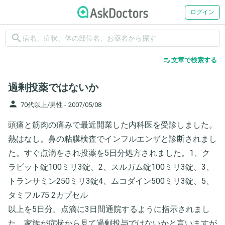
ログイン
search
edit_note
文章で検索する
過剰投薬ではないか
person
70代以上/男性 -
2007/05/08
頭痛と筋肉の痛みで最近開業した内科医を受診しました。
熱はなし。鼻の粘膜検査でインフルエンザと診断されまし
た。すぐ点滴をされ投薬を5日分処方されました。1、ク
ラビット錠100ミリ3錠、2、スルガム錠100ミリ3錠、3、
トランサミン250ミリ3錠4、ムコダイン500ミリ3錠、5、
タミフル75 2カプセル
以上を5日分。点滴に3日間通院するように指示されまし
た。家族が症状から見て過剰投与ではないかと言いますが