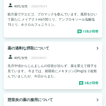
person
40代/女性
-
2026/05/24
処方薬でデエビゴ、プロマックを飲んでいます。風邪をひい
て新たに メイアクトms100ミリ、アンブロキソール塩酸塩
15ミリ、d-クロルフェニラミン...
12名が回答
navigate_next
薬の過剰な摂取について
person
40代/女性
-
2025/09/21
先月中頃からじんましんの症状が治らず、薬を変えて様子を
見ています。 今までは、就寝前にメキタジン(3mg)を２錠飲
んでいましたが、今日からまた...
2名が回答
navigate_next
憩室炎の薬の服用について