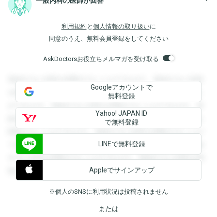
一般内科の医師が回答
利用規約
と
個人情報の取り扱い
に
同意のうえ、無料会員登録をしてください
AskDoctorsお役立ちメルマガを受け取る
登録すると回答を閲覧することができます。登録すると回答
Googleアカウントで
を閲覧することができます。登録すると回答を閲覧すること
無料登録
ができます。登録すると回答を閲覧することができます。登
Yahoo! JAPAN ID
録すると回答を閲覧することができます。登録すると回答を
で無料登録
閲覧することができます。登録すると回答を閲覧することが
LINEで無料登録
できます。登録すると回答を閲覧することができます。登録
すると回答を閲覧することができます。登録すると回答を閲
Appleでサインアップ
覧することができます。
※個人のSNSに利用状況は投稿されません
または