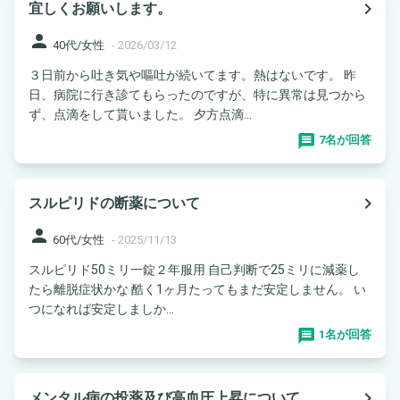
navigate_next
宜しくお願いします。
person
40代/女性
-
2026/03/12
３日前から吐き気や嘔吐が続いてます。熱はないです。 昨
日、病院に行き診てもらったのですが、特に異常は見つから
ず、点滴をして貰いました。 夕方点滴...
7名が回答
navigate_next
スルピリドの断薬について
person
60代/女性
-
2025/11/13
スルピリド50ミリ一錠２年服用 自己判断で25ミリに減薬し
たら離脱症状かな 酷く1ヶ月たってもまだ安定しません。 い
つになれば安定しましか...
1名が回答
navigate_next
メンタル病の投薬及び高血圧上昇について