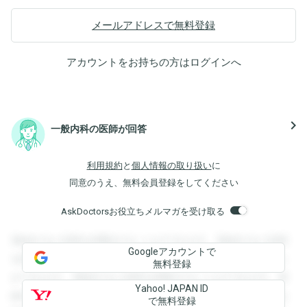
メールアドレスで無料登録
アカウントをお持ちの方は
ログイン
へ
navigate_next
一般内科の医師が回答
利用規約
と
個人情報の取り扱い
に
同意のうえ、無料会員登録をしてください
AskDoctorsお役立ちメルマガを受け取る
登録すると回答を閲覧することができます。登録すると回答
Googleアカウントで
を閲覧することができます。登録すると回答を閲覧すること
無料登録
ができます。登録すると回答を閲覧することができます。登
Yahoo! JAPAN ID
録すると回答を閲覧することができます。登録すると回答を
で無料登録