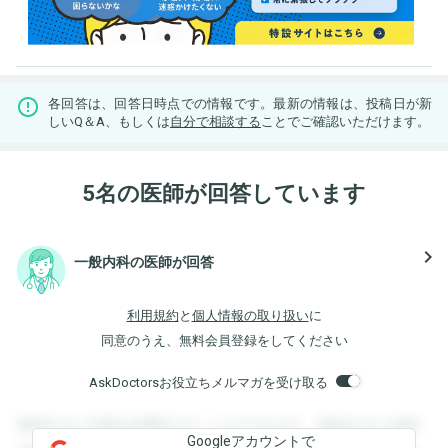
各回答は、回答日時点での情報です。最新の情報は、投稿日が新
しいQ＆A、もしくは
自分で相談する
ことでご確認いただけます。
5名の医師が回答しています
navigate_next
一般内科の医師が回答
利用規約
と
個人情報の取り扱い
に
同意のうえ、無料会員登録をしてください
AskDoctorsお役立ちメルマガを受け取る
登録すると回答を閲覧することができます。登録すると回答
Googleアカウントで