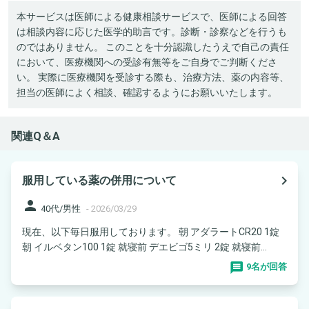
本サービスは医師による健康相談サービスで、医師による回答
は相談内容に応じた医学的助言です。診断・診察などを行うも
のではありません。 このことを十分認識したうえで自己の責任
において、医療機関への受診有無等をご自身でご判断くださ
い。 実際に医療機関を受診する際も、治療方法、薬の内容等、
担当の医師によく相談、確認するようにお願いいたします。
関連Q＆A
navigate_next
服用している薬の併用について
person
40代/男性
-
2026/03/29
現在、以下毎日服用しております。 朝 アダラートCR20 1錠
朝 イルベタン100 1錠 就寝前 デエビゴ5ミリ 2錠 就寝前...
9名が回答