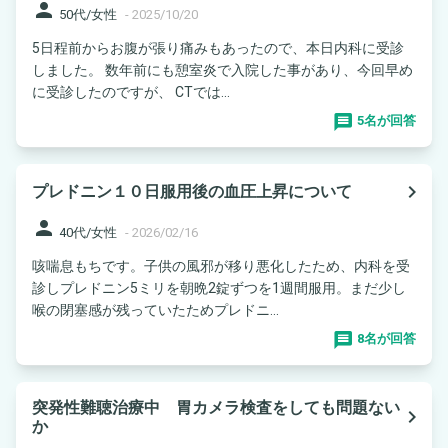
person
50代/女性
-
2025/10/20
5日程前からお腹が張り痛みもあったので、本日内科に受診
しました。 数年前にも憩室炎で入院した事があり、今回早め
に受診したのですが、 CTでは...
5名が回答
navigate_next
プレドニン１０日服用後の血圧上昇について
person
40代/女性
-
2026/02/16
咳喘息もちです。子供の風邪が移り悪化したため、内科を受
診しプレドニン5ミリを朝晩2錠ずつを1週間服用。まだ少し
喉の閉塞感が残っていたためプレドニ...
8名が回答
突発性難聴治療中 胃カメラ検査をしても問題ない
navigate_next
か