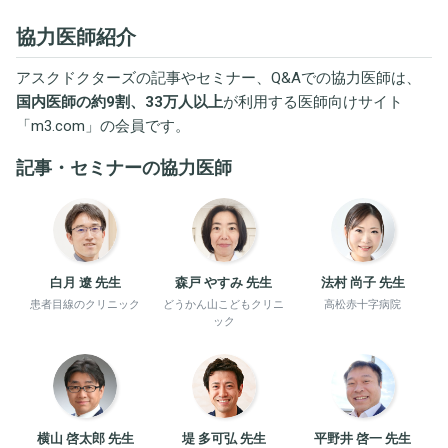
協力医師紹介
アスクドクターズの記事やセミナー、Q&Aでの協力医師は、
国内医師の約9割、33万人以上
が利用する医師向けサイト
「
m3.com
」の会員です。
記事・セミナーの協力医師
白月 遼 先生
森戸 やすみ 先生
法村 尚子 先生
患者目線のクリニック
どうかん山こどもクリニ
高松赤十字病院
ック
横山 啓太郎 先生
堤 多可弘 先生
平野井 啓一 先生