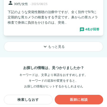
person
30代/女性
-
2025/08/25
下記のような突発性難聴の治療中ですが、全く別件で9/9に
定期的な胃カメラの検査をする予定です。鼻からの胃カメラ
検査で身体に負担をかけるのは、突発...
4名が回答
keyboard_arrow_down
もっと見る
お探しの情報は、見つかりましたか？
キーワードは、文章より単語をおすすめします。
キーワードの追加や変更をすると、
お探しの情報がヒットするかもしれません
検索しなおす
医師に相談