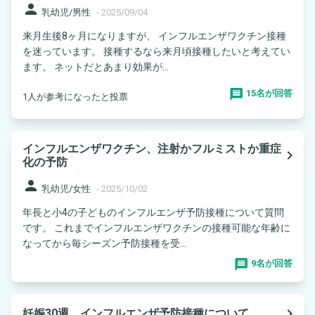
person
乳幼児/男性
-
2025/09/04
来月生後8ヶ月になりますが、 インフルエンザワクチン接種
を迷っています。 接種するなら来月頃接種したいと考えてい
ます。 ネットだとあまり効果が...
15名が回答
1人が参考になったと投票
インフルエンザワクチン、注射かフルミストか重症
navigate_next
化の予防
person
乳幼児/女性
-
2025/10/02
年長と小4の子どものインフルエンザ予防接種について質問
です。 これまでインフルエンザワクチンの接種可能な年齢に
なってから毎シーズン予防接種を受...
9名が回答
navigate_next
妊娠30週、インフルエンザ予防接種について