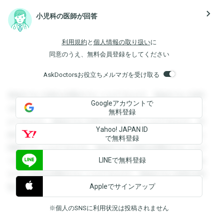
navigate_next
小児科の医師が回答
利用規約
と
個人情報の取り扱い
に
同意のうえ、無料会員登録をしてください
AskDoctorsお役立ちメルマガを受け取る
登録すると回答を閲覧することができます。登録すると回答
Googleアカウントで
を閲覧することができます。登録すると回答を閲覧すること
無料登録
ができます。登録すると回答を閲覧することができます。登
Yahoo! JAPAN ID
録すると回答を閲覧することができます。登録すると回答を
で無料登録
閲覧することができます。登録すると回答を閲覧することが
LINEで無料登録
できます。登録すると回答を閲覧することができます。登録
すると回答を閲覧することができます。登録すると回答を閲
Appleでサインアップ
覧することができます。
※個人のSNSに利用状況は投稿されません