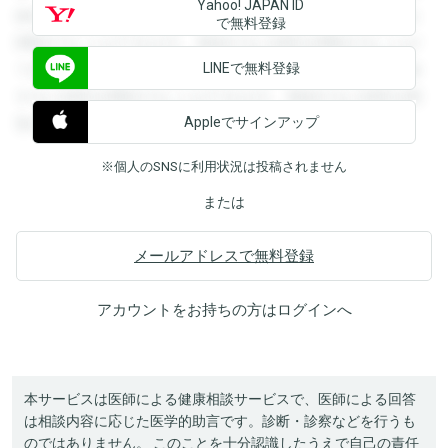
Yahoo! JAPAN ID
録すると回答を閲覧することができます。登録すると回答を
で無料登録
閲覧することができます。登録すると回答を閲覧することが
LINEで無料登録
できます。登録すると回答を閲覧することができます。登録
すると回答を閲覧することができます。登録すると回答を閲
Appleでサインアップ
覧することができます。
※個人のSNSに利用状況は投稿されません
または
メールアドレスで無料登録
アカウントをお持ちの方は
ログイン
へ
本サービスは医師による健康相談サービスで、医師による回答
は相談内容に応じた医学的助言です。診断・診察などを行うも
のではありません。 このことを十分認識したうえで自己の責任