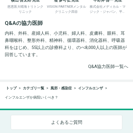
横山 啓太郎 先生
堤 多可弘 先生
平野井 啓一 先生
慈恵医大晴海トリトンク
VISION PARTNERメンタル
株式会社メディカル・マ
リニック
クリニック四谷
ジック・ジャパン、平野
井労働衛生コンサルタン
Q&Aの協力医師
ト事務所
内科、外科、産婦人科、小児科、婦人科、皮膚科、眼科、耳
鼻咽喉科、整形外科、精神科、循環器科、消化器科、呼吸器
科をはじめ、55以上の診療科より、のべ8,000人以上の医師が
回答しています。
Q&A協力医師一覧へ
トップ
カテゴリ一覧
風邪・感染症
インフルエンザ
インフルエンザか病院いくべき？
よくあるご質問