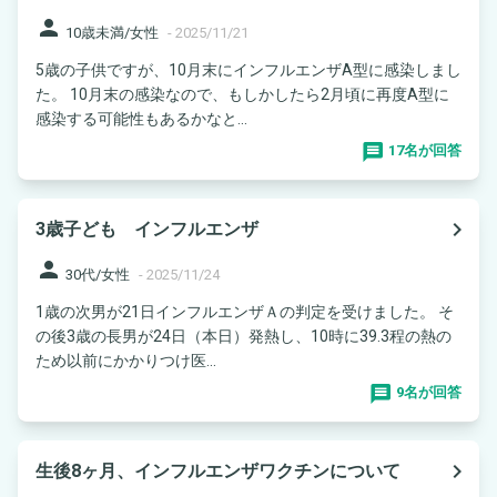
person
10歳未満/女性
-
2025/11/21
5歳の子供ですが、10月末にインフルエンザA型に感染しまし
た。 10月末の感染なので、もしかしたら2月頃に再度A型に
感染する可能性もあるかなと...
17名が回答
navigate_next
3歳子ども インフルエンザ
person
30代/女性
-
2025/11/24
1歳の次男が21日インフルエンザＡの判定を受けました。 そ
の後3歳の長男が24日（本日）発熱し、10時に39.3程の熱の
ため以前にかかりつけ医...
9名が回答
navigate_next
生後8ヶ月、インフルエンザワクチンについて