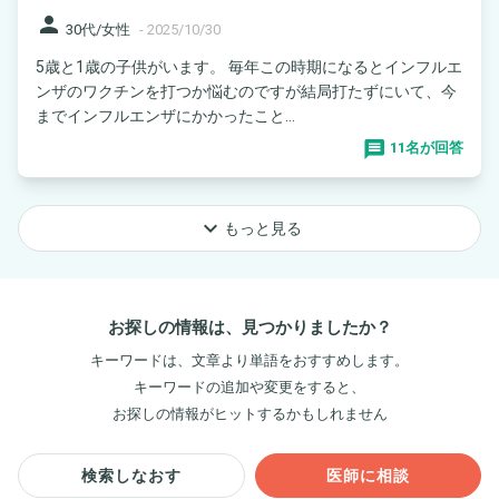
person
30代/女性
-
2025/10/30
5歳と1歳の子供がいます。 毎年この時期になるとインフルエ
ンザのワクチンを打つか悩むのですが結局打たずにいて、今
までインフルエンザにかかったこと...
11名が回答
keyboard_arrow_down
もっと見る
お探しの情報は、見つかりましたか？
キーワードは、文章より単語をおすすめします。
キーワードの追加や変更をすると、
お探しの情報がヒットするかもしれません
検索しなおす
医師に相談