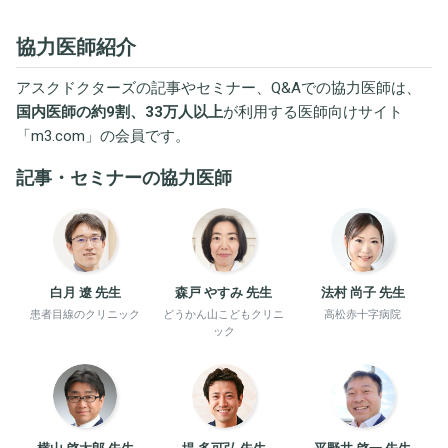
協力医師紹介
アスクドクターズの記事やセミナー、Q&Aでの協力医師は、
国内医師の約9割、33万人以上
が利用する医師向けサイト
「
m3.com
」の会員です。
記事・セミナーの協力医師
白月 遼 先生
森戸 やすみ 先生
法村 尚子 先生
患者目線のクリニック
どうかん山こどもクリニ
高松赤十字病院
ック