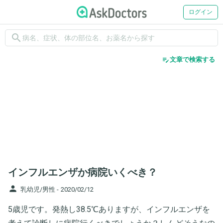
ログイン
search
edit_note
文章で検索する
インフルエンザか病院いくべき？
person
乳幼児/男性 -
2020/02/12
5歳児です。発熱し38.5℃ありますが、インフルエンザを