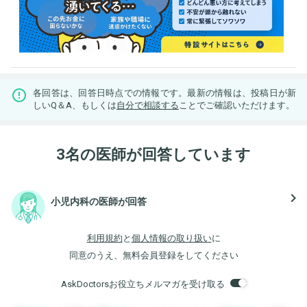
各回答は、回答日時点での情報です。最新の情報は、投稿日が新
しいQ＆A、もしくは
自分で相談する
ことでご確認いただけます。
3名の医師が回答しています
navigate_next
小児内科の医師が回答
利用規約
と
個人情報の取り扱い
に
同意のうえ、無料会員登録をしてください
AskDoctorsお役立ちメルマガを受け取る