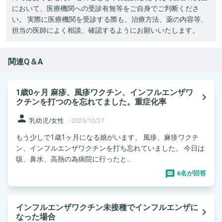
において、医療機関への受診有無等をご自身でご判断くださ
い。 実際に医療機関を受診する際も、治療方法、薬の内容等、
担当の医師によく相談、確認するようにお願いいたします。
関連Q＆A
1歳0ヶ月 麻疹、風疹ワクチン、インフルエンザワ
navigate_next
クチンを打つのを忘れてました。重症化率
person
乳幼児/女性
-
2025/10/27
もう少しで1歳1ヶ月になる娘がいます。 風疹、麻疹ワクチ
ン、インフルエンザワクチンを打ち忘れていました。 今日は
咳、鼻水、高熱の為病院に行ったと...
6名が回答
インフルエンザワクチン未接種でインフルエンザに
navigate_next
なった場合