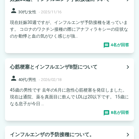
person
30代/女性
-
2025/11/16
現在妊娠30週ですが、インフルエンザ予防接種を迷っていま
す。 コロナのワクチン接種の際にアナフィラキシーの症状な
のか動悸と血の気がひく感じが強...
4名が回答
navigate_next
心筋梗塞とインフルエンザB型について
person
40代/男性
-
2026/02/18
45歳の男性です 去年の6月に急性心筋梗塞を発症しました。
現在は通院、薬を真面目に飲んで LDLは20以下です。 15歳に
なる息子が今日 ...
8名が回答
navigate_next
インフルエンザの予防接種について。