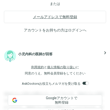
または
メールアドレスで無料登録
アカウントをお持ちの方は
ログイン
へ
navigate_next
小児内科の医師が回答
利用規約
と
個人情報の取り扱い
に
同意のうえ、無料会員登録をしてください
AskDoctorsお役立ちメルマガを受け取る
登録すると回答を閲覧することができます。登録すると回答
Googleアカウントで
を閲覧することができます。登録すると回答を閲覧すること
無料登録
ができます。登録すると回答を閲覧することができます。登