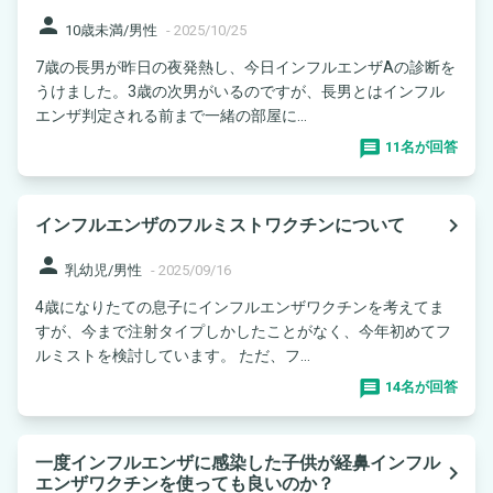
person
10歳未満/男性
-
2025/10/25
7歳の長男が昨日の夜発熱し、今日インフルエンザAの診断を
うけました。3歳の次男がいるのですが、長男とはインフル
エンザ判定される前まで一緒の部屋に...
11名が回答
navigate_next
インフルエンザのフルミストワクチンについて
person
乳幼児/男性
-
2025/09/16
4歳になりたての息子にインフルエンザワクチンを考えてま
すが、今まで注射タイプしかしたことがなく、今年初めてフ
ルミストを検討しています。 ただ、フ...
14名が回答
一度インフルエンザに感染した子供が経鼻インフル
navigate_next
エンザワクチンを使っても良いのか？