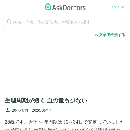
ログイン
search
edit_note
文章で検索する
生理周期が短く 血の量も少ない
person
20代/女性 -
2020/06/17
28歳です。大体 生理周期は 30～34日で安定していました