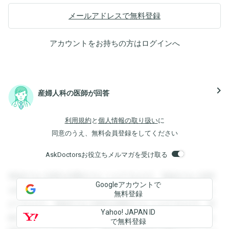
メールアドレスで無料登録
アカウントをお持ちの方は
ログイン
へ
navigate_next
産婦人科の医師が回答
利用規約
と
個人情報の取り扱い
に
同意のうえ、無料会員登録をしてください
AskDoctorsお役立ちメルマガを受け取る
登録すると回答を閲覧することができます。登録すると回答
Googleアカウントで
を閲覧することができます。登録すると回答を閲覧すること
無料登録
ができます。登録すると回答を閲覧することができます。登
Yahoo! JAPAN ID
録すると回答を閲覧することができます。登録すると回答を
で無料登録