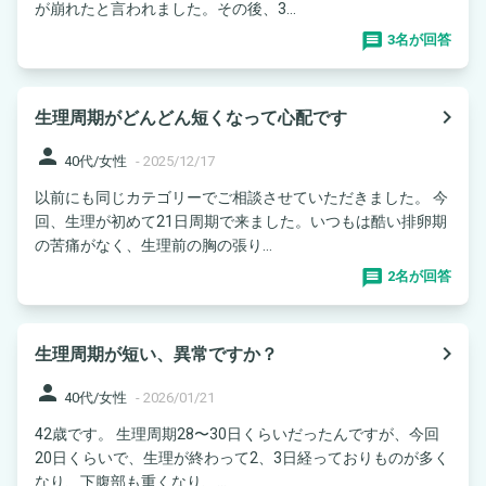
が崩れたと言われました。その後、3...
3名が回答
navigate_next
生理周期がどんどん短くなって心配です
person
40代/女性
-
2025/12/17
以前にも同じカテゴリーでご相談させていただきました。 今
回、生理が初めて21日周期で来ました。いつもは酷い排卵期
の苦痛がなく、生理前の胸の張り...
2名が回答
navigate_next
生理周期が短い、異常ですか？
person
40代/女性
-
2026/01/21
42歳です。 生理周期28〜30日くらいだったんですが、今回
20日くらいで、生理が終わって2、3日経っておりものが多く
なり、下腹部も重くなり、...