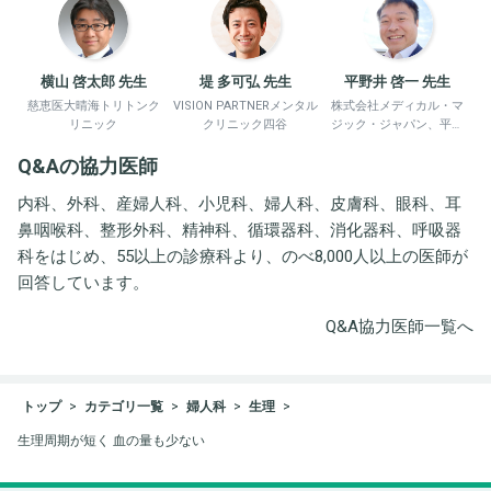
横山 啓太郎 先生
堤 多可弘 先生
平野井 啓一 先生
慈恵医大晴海トリトンク
VISION PARTNERメンタル
株式会社メディカル・マ
リニック
クリニック四谷
ジック・ジャパン、平野
井労働衛生コンサルタン
Q&Aの協力医師
ト事務所
内科、外科、産婦人科、小児科、婦人科、皮膚科、眼科、耳
鼻咽喉科、整形外科、精神科、循環器科、消化器科、呼吸器
科をはじめ、55以上の診療科より、のべ8,000人以上の医師が
回答しています。
Q&A協力医師一覧へ
トップ
カテゴリ一覧
婦人科
生理
生理周期が短く 血の量も少ない