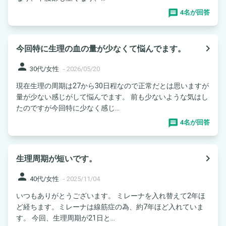
4名が回答
navigate_next
今回特に生理の血の量が少なくて悩んでます。
person
30代/女性
-
2026/05/20
現在生理の周期は27から30日程なので正常だとは思いますが
量が少ない感じがして悩んでます。 前も少ないような気はし
たのですが今回特に少なく感じ...
4名が回答
navigate_next
生理周期が短いです。
person
40代/女性
-
2025/11/04
いつもありがとうございます。 ミレーナを入れ替えて2年ほ
ど経ちます。ミレーナは線筋症の為、約7年ほど入れていま
す。 今回、生理周期が21日と...