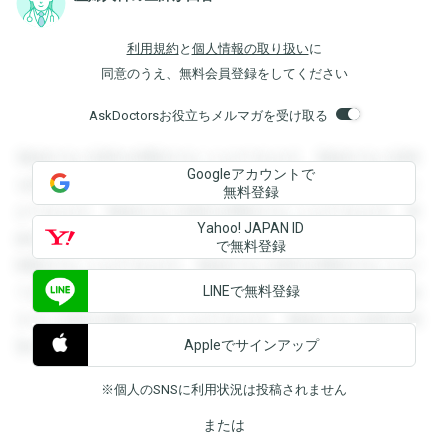
利用規約
と
個人情報の取り扱い
に
同意のうえ、無料会員登録をしてください
AskDoctorsお役立ちメルマガを受け取る
登録すると回答を閲覧することができます。登録すると回答
Googleアカウントで
を閲覧することができます。登録すると回答を閲覧すること
無料登録
ができます。登録すると回答を閲覧することができます。登
Yahoo! JAPAN ID
録すると回答を閲覧することができます。登録すると回答を
で無料登録
閲覧することができます。登録すると回答を閲覧することが
LINEで無料登録
できます。登録すると回答を閲覧することができます。登録
すると回答を閲覧することができます。登録すると回答を閲
Appleでサインアップ
覧することができます。
※個人のSNSに利用状況は投稿されません
または