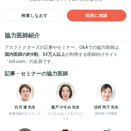
検索しなおす
医師に相談
協力医師紹介
アスクドクターズの記事やセミナー、Q&Aでの協力医師は、
国内医師の約9割、33万人以上
が利用する医師向けサイト
「
m3.com
」の会員です。
記事・セミナーの協力医師
白月 遼 先生
森戸 やすみ 先生
法村 尚子 先生
患者目線のクリニック
どうかん山こどもクリニ
高松赤十字病院
ック