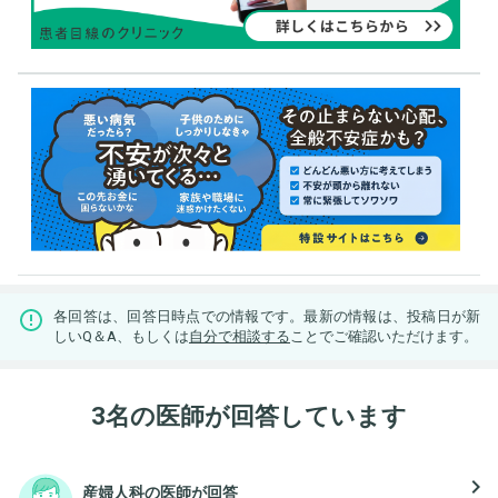
各回答は、回答日時点での情報です。最新の情報は、投稿日が新
しいQ＆A、もしくは
自分で相談する
ことでご確認いただけます。
3名の医師が回答しています
navigate_next
産婦人科の医師が回答