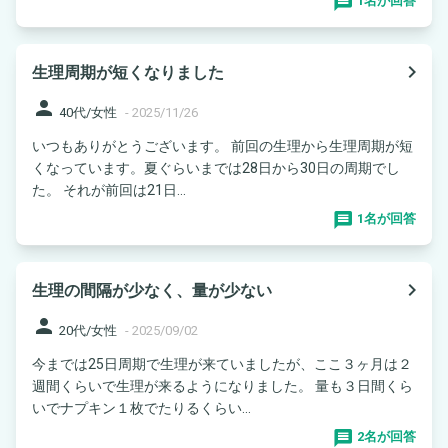
1名が回答
navigate_next
生理周期が短くなりました
person
40代/女性
-
2025/11/26
いつもありがとうございます。 前回の生理から生理周期が短
くなっています。夏ぐらいまでは28日から30日の周期でし
た。 それが前回は21日...
1名が回答
navigate_next
生理の間隔が少なく、量が少ない
person
20代/女性
-
2025/09/02
今までは25日周期で生理が来ていましたが、ここ３ヶ月は２
週間くらいで生理が来るようになりました。 量も３日間くら
いでナプキン１枚でたりるくらい...
2名が回答