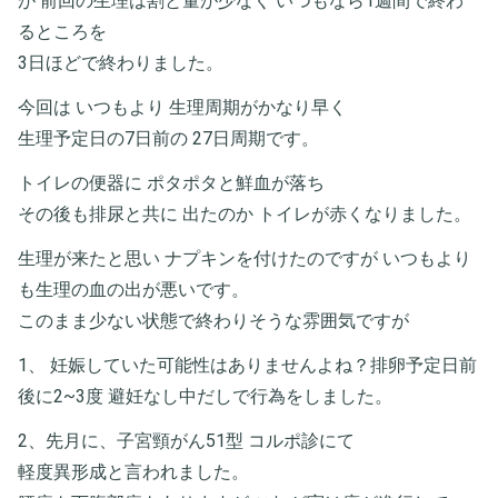
が 前回の生理は割と量が少なく いつもなら1週間で終わ
るところを
3日ほどで終わりました。
今回は いつもより 生理周期がかなり早く
生理予定日の7日前の 27日周期です。
トイレの便器に ポタポタと鮮血が落ち
その後も排尿と共に 出たのか トイレが赤くなりました。
生理が来たと思い ナプキンを付けたのですが いつもより
も生理の血の出が悪いです。
このまま少ない状態で終わりそうな雰囲気ですが
1、 妊娠していた可能性はありませんよね？排卵予定日前
後に2~3度 避妊なし中だしで行為をしました。
2、先月に、子宮頸がん51型 コルポ診にて
軽度異形成と言われました。