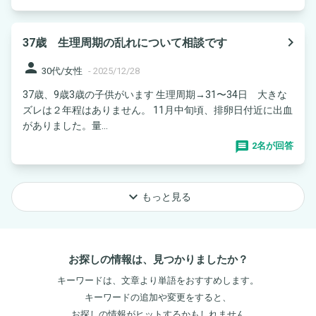
navigate_next
37歳 生理周期の乱れについて相談です
person
30代/女性
-
2025/12/28
37歳、9歳3歳の子供がいます 生理周期→31〜34日 大きな
ズレは２年程はありません。 11月中旬頃、排卵日付近に出血
がありました。量...
2名が回答
keyboard_arrow_down
もっと見る
お探しの情報は、見つかりましたか？
キーワードは、文章より単語をおすすめします。
キーワードの追加や変更をすると、
お探しの情報がヒットするかもしれません