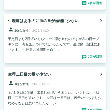
2名が回答
navigate_next
生理痛はあるのに血の量が極端に少ない
person
20代/女性
-
2025/11/20
予定日より2日遅いぐらいで生理が来たのですが次の日ナプ
キンに一滴も血がついてなかったんです。生理痛は普通にあ
ります。 生理前に排卵期出血し...
2名が回答
navigate_next
生理二日目の量が少ない
person
40代/女性
-
2025/08/17
８/１５日に少量、出血し生理がきました。 いつもは、一日
目、二日目が多いです。 今回は一日目は、若干いつもより少
なめかなとは思いましたが、い...