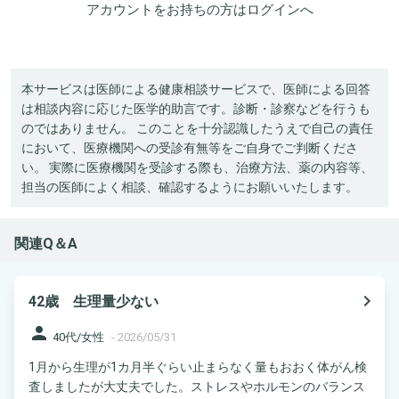
アカウントをお持ちの方は
ログイン
へ
本サービスは医師による健康相談サービスで、医師による回答
は相談内容に応じた医学的助言です。診断・診察などを行うも
のではありません。 このことを十分認識したうえで自己の責任
において、医療機関への受診有無等をご自身でご判断くださ
い。 実際に医療機関を受診する際も、治療方法、薬の内容等、
担当の医師によく相談、確認するようにお願いいたします。
関連Q＆A
navigate_next
42歳 生理量少ない
person
40代/女性
-
2026/05/31
1月から生理が1カ月半ぐらい止まらなく量もおおく体がん検
査しましたが大丈夫でした。ストレスやホルモンのバランス