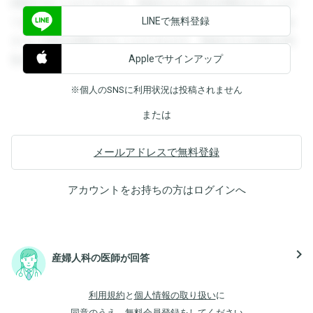
閲覧することができます。登録すると回答を閲覧することが
LINEで無料登録
できます。登録すると回答を閲覧することができます。登録
すると回答を閲覧することができます。登録すると回答を閲
Appleでサインアップ
覧することができます。
※個人のSNSに利用状況は投稿されません
または
メールアドレスで無料登録
アカウントをお持ちの方は
ログイン
へ
navigate_next
産婦人科の医師が回答
利用規約
と
個人情報の取り扱い
に
同意のうえ、無料会員登録をしてください