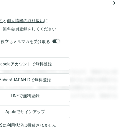
navigate_next
約
と
個人情報の取り扱い
に
、無料会員登録をしてください
orsお役立ちメルマガを受け取る
Googleアカウントで
無料登録
。登録すると回答を閲覧することができます。登録すると回
回答を閲覧することができます。登録すると回答を閲覧する
Yahoo! JAPAN ID
で無料登録
ることができます。登録すると回答を閲覧することができま
ます。登録すると回答を閲覧することができます。登録する
LINEで無料登録
Appleでサインアップ
NSに利用状況は投稿されません