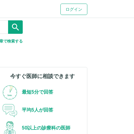
ログイン
search
章で検索する
今すぐ医師に相談できます
最短5分で回答
平均5人が回答
50以上の診療科の医師