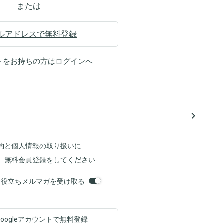
または
ルアドレスで無料登録
トをお持ちの方は
ログイン
へ
navigate_next
約
と
個人情報の取り扱い
に
、無料会員登録をしてください
orsお役立ちメルマガを受け取る
Googleアカウントで
無料登録