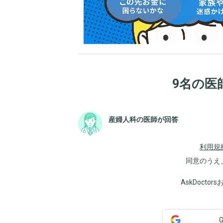
9名の医
産婦人科の医師が回答
利用規
同意のうえ
AskDoct