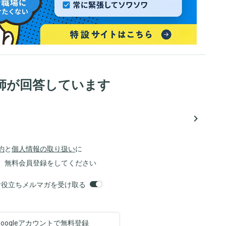
師が回答しています
navigate_next
約
と
個人情報の取り扱い
に
、無料会員登録をしてください
orsお役立ちメルマガを受け取る
Googleアカウントで
無料登録