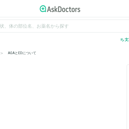
edit_note
文
AGAとEDについて