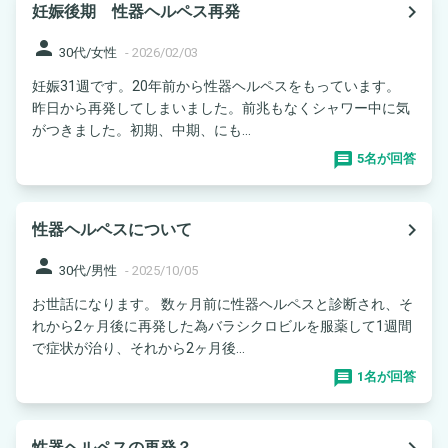
navigate_next
妊娠後期 性器ヘルペス再発
person
30代/女性
-
2026/02/03
妊娠31週です。20年前から性器ヘルペスをもっています。
昨日から再発してしまいました。前兆もなくシャワー中に気
がつきました。初期、中期、にも...
5名が回答
navigate_next
性器ヘルペスについて
person
30代/男性
-
2025/10/05
お世話になります。 数ヶ月前に性器ヘルペスと診断され、そ
れから2ヶ月後に再発した為バラシクロビルを服薬して1週間
で症状が治り、それから2ヶ月後...
1名が回答
navigate_next
性器ヘルペスの再発？