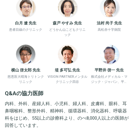
白月 遼 先生
森戸 やすみ 先生
法村 尚子 先生
患者目線のクリニック
どうかん山こどもクリニ
高松赤十字病院
ック
横山 啓太郎 先生
堤 多可弘 先生
平野井 啓一 先生
慈恵医大晴海トリトンク
VISION PARTNERメンタル
株式会社メディカル・マ
リニック
クリニック四谷
ジック・ジャパン、平野
井労働衛生コンサルタン
Q&Aの協力医師
ト事務所
内科、外科、産婦人科、小児科、婦人科、皮膚科、眼科、耳
鼻咽喉科、整形外科、精神科、循環器科、消化器科、呼吸器
科をはじめ、55以上の診療科より、のべ8,000人以上の医師が
回答しています。