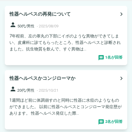
navigate_next
性器ヘルペスの再発について
person
50代/男性
-
2025/08/09
7年程前、左の睾丸の下部にイボのような異物ができてしま
い、皮膚科に診てもらったところ、性器ヘルペスと診断され
ました。抗生物質を飲んで、すぐ異物は...
1名が回答
navigate_next
性器ヘルペスかコンジローマか
person
20代/男性
-
2025/10/21
1週間ほど前に体調崩すのと同時に性器に水痘のようなもの
ができました。 以前に性器ヘルペスとコンジローマ発症歴が
あります。 性器ヘルペス発症した際...
2名が回答