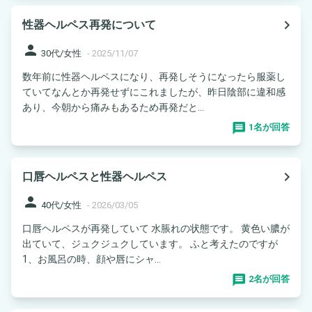
navigate_next
性器ヘルペス再発について
person
30代/女性
-
2025/11/07
数年前に性器ヘルペスになり、再発しそうになったら服薬し
ていてなんとか再発せずにこれましたが、昨日陰部に違和感
あり、今朝から痛みもあるため再発だと...
1名が回答
navigate_next
口唇ヘルペスと性器ヘルペス
person
40代/女性
-
2026/03/05
口唇ヘルペスが再発していて 水脹れの状態です。 黄色い膿が
出ていて、ジュクジュクしています。 ふと考えたのですが
1、お風呂の時、顔や唇にシャ...
2名が回答