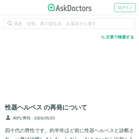
ログイン
search
edit_note
文章で検索する
性器ヘルペス の再発について
person
40代/男性 -
2026/05/20
四十代の男性です。約半年ほど前に性器ヘルペスと診断さ