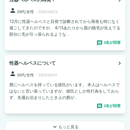
person
20代/女性
-
2026/04/25
12月に性器ヘルペスと目視で診断されてから再発も特になく
過ごしてきたのですが、 4/15あたりから股の陰毛が生えてる
部分に毛が引っ張られるような...
3名が回答
navigate_next
性器ヘルペスについて
person
30代/女性
-
2025/09/01
唇にヘルペスを持っている彼氏がいます。 本人はヘルペスで
はないと言い張っていますが、彼氏としか性行為をしておら
ず、先週お泊まりしたとき上の唇が...
2名が回答
keyboard_arrow_down
もっと見る