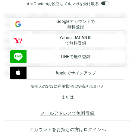
AskDoctorsお役立ちメルマガを受け取る
登録すると回答を閲覧することができます。登録すると回答
Googleアカウントで
を閲覧することができます。登録すると回答を閲覧すること
無料登録
ができます。登録すると回答を閲覧することができます。登
Yahoo! JAPAN ID
録すると回答を閲覧することができます。登録すると回答を
で無料登録
閲覧することができます。登録すると回答を閲覧することが
LINEで無料登録
できます。登録すると回答を閲覧することができます。登録
すると回答を閲覧することができます。登録すると回答を閲
Appleでサインアップ
覧することができます。
※個人のSNSに利用状況は投稿されません
または
メールアドレスで無料登録
アカウントをお持ちの方は
ログイン
へ