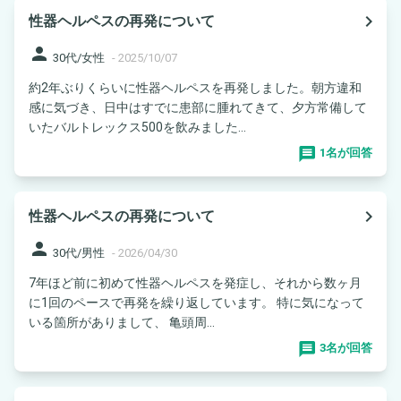
navigate_next
性器ヘルペスの再発について
person
30代/女性
-
2025/10/07
約2年ぶりくらいに性器ヘルペスを再発しました。朝方違和
感に気づき、日中はすでに患部に腫れてきて、夕方常備して
いたバルトレックス500を飲みました...
1名が回答
navigate_next
性器ヘルペスの再発について
person
30代/男性
-
2026/04/30
7年ほど前に初めて性器ヘルペスを発症し、それから数ヶ月
に1回のペースで再発を繰り返しています。 特に気になって
いる箇所がありまして、 亀頭周...
3名が回答