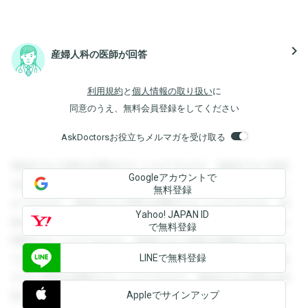
navigate_next
産婦人科の医師が回答
利用規約
と
個人情報の取り扱い
に
同意のうえ、無料会員登録をしてください
AskDoctorsお役立ちメルマガを受け取る
登録すると回答を閲覧することができます。登録すると回答
Googleアカウントで
を閲覧することができます。登録すると回答を閲覧すること
無料登録
ができます。登録すると回答を閲覧することができます。登
Yahoo! JAPAN ID
録すると回答を閲覧することができます。登録すると回答を
で無料登録
閲覧することができます。登録すると回答を閲覧することが
LINEで無料登録
できます。登録すると回答を閲覧することができます。登録
すると回答を閲覧することができます。登録すると回答を閲
Appleでサインアップ
覧することができます。