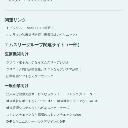
カスタマーハラスメントポリシー
関連リンク
トピックス
AskDoctors総研
オンライン診療提携医院（患者目線のクリニック）
エムスリーグループ関連サイト（一部）
医療機関向け
クラウド電子カルテならエムスリーデジカル
クリニック向け診療支援システムならデジスマ診療
訪問介護ソフトならケアウィング
一般企業向け
法人向け健康支援サービスならホワイト・ジャック(M3PSP)
健康経営レポートならEBHS Life
健康経営メディアならGO100
健康管理システムならハピネスパートナーズ
ストレスチェックなら職場のストレスチェック+plus
EAPならエムスリーヘルスデザインのEAP