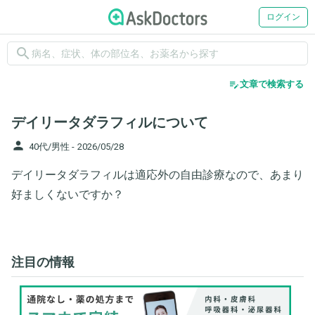
ログイン
search
edit_note
文章で検索する
デイリータダラフィルについて
person
40代/男性 -
2026/05/28
デイリータダラフィルは適応外の自由診療なので、あまり
好ましくないですか？
注目の情報