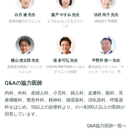
白月 遼 先生
森戸 やすみ 先生
法村 尚子 先生
患者目線のクリニック
どうかん山こどもクリニ
高松赤十字病院
ック
横山 啓太郎 先生
堤 多可弘 先生
平野井 啓一 先生
慈恵医大晴海トリトンク
VISION PARTNERメンタル
株式会社メディカル・マ
リニック
クリニック四谷
ジック・ジャパン、平野
井労働衛生コンサルタン
Q&Aの協力医師
ト事務所
内科、外科、産婦人科、小児科、婦人科、皮膚科、眼科、耳
鼻咽喉科、整形外科、精神科、循環器科、消化器科、呼吸器
科をはじめ、55以上の診療科より、のべ8,000人以上の医師が
回答しています。
Q&A協力医師一覧へ