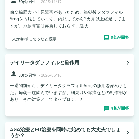
person
50代/男性
-
2025/11/17
前立腺肥大で排尿障害があったため、毎朝後タダラフィル
5mgを内服しています。内服してから3カ月以上経過してま
すが、排尿障害は再発しておらず、症状...
3名が回答
1人が参考になったと投票
navigate_next
デイリータダラフィルと副作用
person
50代/男性
-
2026/05/16
一週間前から、デイリータダラフィル5mgの服用を始めまし
た。毎朝一錠飲んでいますが、胸焼けや頭痛などの副作用が
あり、その対策としてタケプロン、カ...
4名が回答
AGA治療とED治療を同時に始めても大丈夫でしょ
navigate_next
うか？