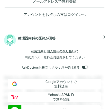
メールアドレスで無料登録
アカウントをお持ちの方は
ログイン
へ
navigate_next
循環器内科の医師が回答
利用規約
と
個人情報の取り扱い
に
同意のうえ、無料会員登録をしてください
AskDoctorsお役立ちメルマガを受け取る
登録すると回答を閲覧することができます。登録すると回答
Googleアカウントで
を閲覧することができます。登録すると回答を閲覧すること
無料登録
ができます。登録すると回答を閲覧することができます。登
Yahoo! JAPAN ID
録すると回答を閲覧することができます。登録すると回答を
で無料登録
閲覧することができます。登録すると回答を閲覧することが