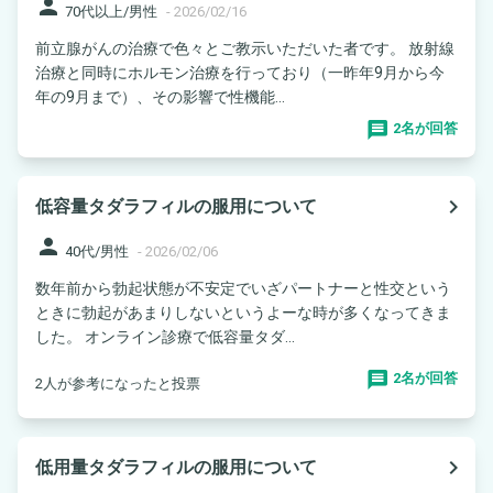
person
70代以上/男性
-
2026/02/16
前立腺がんの治療で色々とご教示いただいた者です。 放射線
治療と同時にホルモン治療を行っており（一昨年9月から今
年の9月まで）、その影響で性機能...
2名が回答
navigate_next
低容量タダラフィルの服用について
person
40代/男性
-
2026/02/06
数年前から勃起状態が不安定でいざパートナーと性交という
ときに勃起があまりしないというよーな時が多くなってきま
した。 オンライン診療で低容量タダ...
2名が回答
2人が参考になったと投票
navigate_next
低用量タダラフィルの服用について