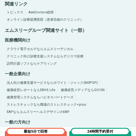
関連リンク
トピックス
AskDoctors総研
オンライン診療提携医院（患者目線のクリニック）
エムスリーグループ関連サイト（一部）
医療機関向け
クラウド電子カルテならエムスリーデジカル
クリニック向け診療支援システムならデジスマ診療
訪問介護ソフトならケアウィング
一般企業向け
法人向け健康支援サービスならホワイト・ジャック(M3PSP)
健康経営レポートならEBHS Life
健康経営メディアならGO100
健康管理システムならハピネスパートナーズ
ストレスチェックなら職場のストレスチェック+plus
EAPならエムスリーヘルスデザインのEAP
一般の方向け
医療総合サイトQLife（キューライフ）
肥満症総合サイトならひまんラボ
最短5分で回答
24時間予約受付