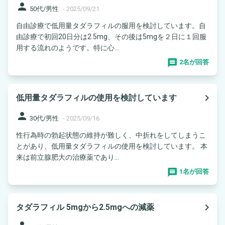
person
50代/男性
-
2025/09/21
自由診療で低用量タダラフィルの服用を検討しています。自
由診療で初回20日分は2.5mg、その後は5mgを２日に１回服
用する流れのようです。特に心...
2名が回答
navigate_next
低用量タダラフィルの使用を検討しています
person
30代/男性
-
2025/09/16
性行為時の勃起状態の維持が難しく、中折れをしてしまうこ
とがあり、低用量タダラフィルの使用を検討しています。 本
来は前立腺肥大の治療薬であり...
1名が回答
navigate_next
タダラフィル 5mgから2.5mgへの減薬