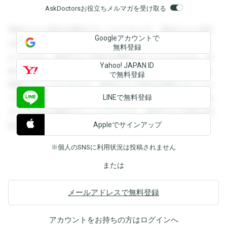
AskDoctorsお役立ちメルマガを受け取る
登録すると回答を閲覧することができます。登録すると回答
Googleアカウントで
を閲覧することができます。登録すると回答を閲覧すること
無料登録
ができます。登録すると回答を閲覧することができます。登
Yahoo! JAPAN ID
録すると回答を閲覧することができます。登録すると回答を
で無料登録
閲覧することができます。登録すると回答を閲覧することが
LINEで無料登録
できます。登録すると回答を閲覧することができます。登録
すると回答を閲覧することができます。登録すると回答を閲
Appleでサインアップ
覧することができます。
※個人のSNSに利用状況は投稿されません
または
メールアドレスで無料登録
アカウントをお持ちの方は
ログイン
へ