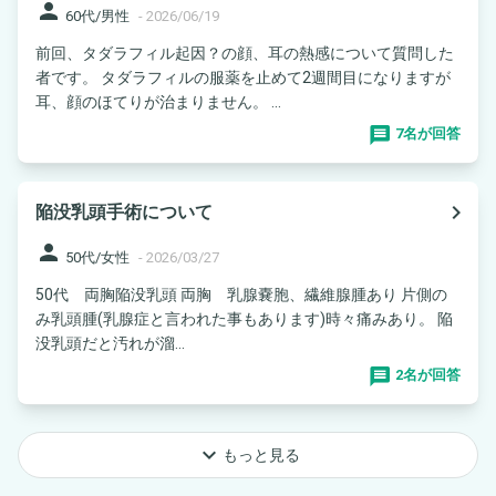
person
60代/男性
-
2026/06/19
前回、タダラフィル起因？の顔、耳の熱感について質問した
者です。 タダラフィルの服薬を止めて2週間目になりますが
耳、顔のほてりが治まりません。 ...
7名が回答
navigate_next
陥没乳頭手術について
person
50代/女性
-
2026/03/27
50代 両胸陥没乳頭 両胸 乳腺嚢胞、繊維腺腫あり 片側の
み乳頭腫(乳腺症と言われた事もあります)時々痛みあり。 陥
没乳頭だと汚れが溜...
2名が回答
keyboard_arrow_down
もっと見る