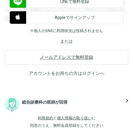
LINEで無料登録
できます。登録すると回答を閲覧することができます。登録
すると回答を閲覧することができます。登録すると回答を閲
Appleでサインアップ
覧することができます。
※個人のSNSに利用状況は投稿されません
または
メールアドレスで無料登録
アカウントをお持ちの方は
ログイン
へ
navigate_next
総合診療科の医師が回答
利用規約
と
個人情報の取り扱い
に
同意のうえ、無料会員登録をしてください