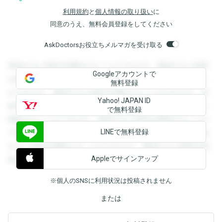
利用規約
と
個人情報の取り扱い
に
同意のうえ、無料会員登録をしてください
AskDoctorsお役立ちメルマガを受け取る
登録すると回答を閲覧することができます。登録すると回答
Googleアカウントで
を閲覧することができます。登録すると回答を閲覧すること
無料登録
ができます。登録すると回答を閲覧することができます。登
Yahoo! JAPAN ID
録すると回答を閲覧することができます。登録すると回答を
で無料登録
閲覧することができます。登録すると回答を閲覧することが
LINEで無料登録
できます。登録すると回答を閲覧することができます。登録
すると回答を閲覧することができます。登録すると回答を閲
Appleでサインアップ
覧することができます。
※個人のSNSに利用状況は投稿されません
または