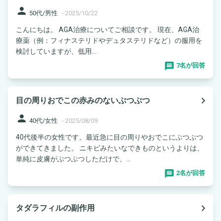
person
50代/男性
-
2025/10/22
こんにちは。 AGA治療についてご相談です。 現在、AGA治
療薬（例：フィナステリドやデュタステリドなど）の服用を
検討していますが、低用...
7名が回答
navigate_next
目の周りおでこの赤みのないぶつぶつ
person
40代/女性
-
2025/08/09
40代後半の女性です。最近急に目の周りやおでこにぶつぶつ
ができてきました。 ニキビみたいなできものというよりは、
単純に皮膚がぶつぶつしただけで、...
2名が回答
navigate_next
タダラフィルの副作用