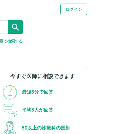
ログイン
search
章で検索する
今すぐ医師に相談できます
最短5分で回答
平均5人が回答
50以上の診療科の医師