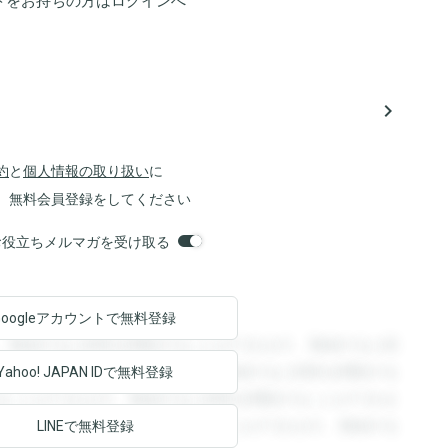
トをお持ちの方は
ログイン
へ
navigate_next
約
と
個人情報の取り扱い
に
、無料会員登録をしてください
orsお役立ちメルマガを受け取る
Googleアカウントで
無料登録
。登録すると回答を閲覧することができます。登録すると回
回答を閲覧することができます。登録すると回答を閲覧する
Yahoo! JAPAN ID
で無料登録
ることができます。登録すると回答を閲覧することができま
ます。登録すると回答を閲覧することができます。登録する
LINEで無料登録