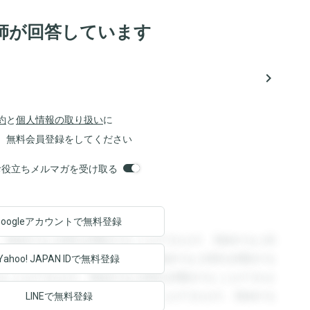
師が回答しています
navigate_next
約
と
個人情報の取り扱い
に
、無料会員登録をしてください
orsお役立ちメルマガを受け取る
Googleアカウントで
無料登録
。登録すると回答を閲覧することができます。登録すると回
回答を閲覧することができます。登録すると回答を閲覧する
Yahoo! JAPAN ID
で無料登録
ることができます。登録すると回答を閲覧することができま
ます。登録すると回答を閲覧することができます。登録する
LINEで無料登録