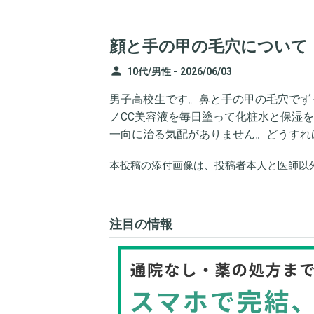
顔と手の甲の毛穴について
person
10代/男性 -
2026/06/03
男子高校生です。鼻と手の甲の毛穴でず
ノCC美容液を毎日塗って化粧水と保湿
一向に治る気配がありません。どうすれ
本投稿の添付画像は、投稿者本人と医師以
注目の情報