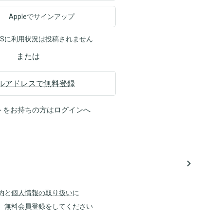
Appleでサインアップ
NSに利用状況は投稿されません
または
ルアドレスで無料登録
トをお持ちの方は
ログイン
へ
navigate_next
約
と
個人情報の取り扱い
に
、無料会員登録をしてください