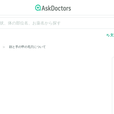
edit_note
文
顔と手の甲の毛穴について