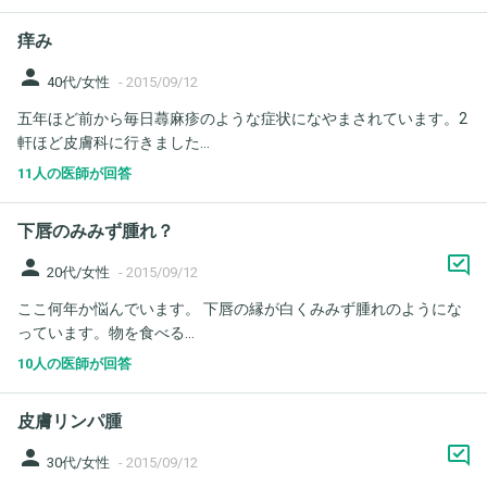
痒み
person
40代/女性
-
2015/09/12
五年ほど前から毎日蕁麻疹のような症状になやまされています。2
軒ほど皮膚科に行きました...
11人の医師が回答
下唇のみみず腫れ？
person
20代/女性
-
2015/09/12
ここ何年か悩んでいます。 下唇の縁が白くみみず腫れのようにな
っています。物を食べる...
10人の医師が回答
皮膚リンパ腫
person
30代/女性
-
2015/09/12