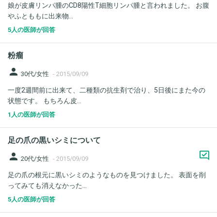
娘が皮膚リンパ腫のCD8陽性T細胞リンパ腫と言われました。 お腹
やふとももに出来物...
5人の医師が回答
粉瘤
person
30代/女性
-
2015/09/09
一度2週間前に出来て、二種類の抗生剤で治り、5日後にまた今の
状態です。 もちろん皮...
1人の医師が回答
足の爪の黒いシミについて
person
20代/女性
-
2015/09/09
足の爪の根元に黒いシミのようなものを見つけました。 表面を削
ってみても消えなかった...
5人の医師が回答