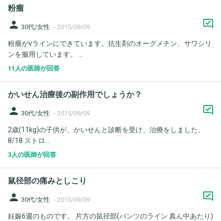
粉瘤
person
30代/女性
-
2015/09/09
粉瘤がvラインにできています。抗生剤のオーグメチン、サワシリ
ンを服用しています。 ...
11人の医師が回答
かいせん治療後の副作用でしょうか？
person
30代/女性
-
2015/09/09
2歳(11kg)の子供が、かいせんと診断を受け、治療をしました。
8/18 ストロ...
3人の医師が回答
鼠径部の痛みとしこり
person
30代/女性
-
2015/09/09
妊娠6週のものです。 片方の鼠径部(パンツのライン 真ん中あたり)