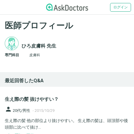
ログイン
医師プロフィール
ひろ皮膚科 先生
専門科目
皮膚科
最近回答したQ&A
生え際の髪 抜けやすい？
person
20代/男性
-
2015/10/29
生え際の髪 他の部位より抜けやすい。 生え際の髪は、頭頂部や後
頭部に比べて抜け...