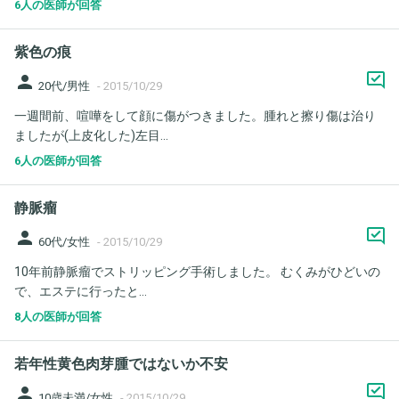
6人の医師が回答
紫色の痕
person
20代/男性
-
2015/10/29
一週間前、喧嘩をして顔に傷がつきました。腫れと擦り傷は治り
ましたが(上皮化した)左目...
6人の医師が回答
静脈瘤
person
60代/女性
-
2015/10/29
10年前静脈瘤でストリッピング手術しました。 むくみがひどいの
で、エステに行ったと...
8人の医師が回答
若年性黄色肉芽腫ではないか不安
person
10歳未満/女性
-
2015/10/29