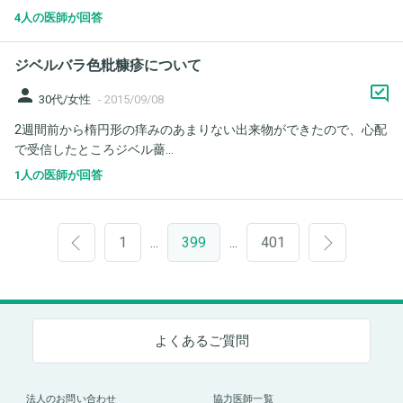
4人の医師が回答
ジベルバラ色粃糠疹について
person
30代/女性
-
2015/09/08
2週間前から楕円形の痒みのあまりない出来物ができたので、心配
で受信したところジベル薔...
1人の医師が回答
1
399
401
…
…
よくあるご質問
法人のお問い合わせ
協力医師一覧