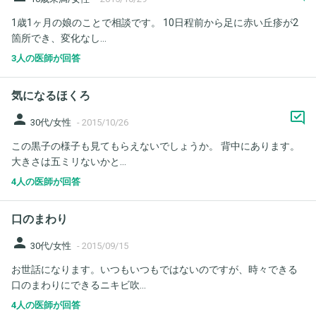
1歳1ヶ月の娘のことで相談です。 10日程前から足に赤い丘疹が2
箇所でき、変化なし...
3人の医師が回答
気になるほくろ
person
30代/女性
-
2015/10/26
この黒子の様子も見てもらえないでしょうか。 背中にあります。
大きさは五ミリないかと...
4人の医師が回答
口のまわり
person
30代/女性
-
2015/09/15
お世話になります。いつもいつもではないのですが、時々できる
口のまわりにできるニキビ吹...
4人の医師が回答