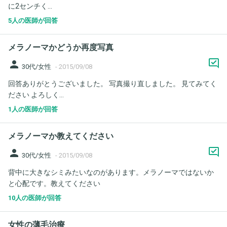
に2センチく...
5人の医師が回答
メラノーマかどうか再度写真
person
30代/女性
-
2015/09/08
回答ありがとうございました。 写真撮り直しました。 見てみてく
ださい よろしく...
1人の医師が回答
メラノーマか教えてください
person
30代/女性
-
2015/09/08
背中に大きなシミみたいなのがあります。メラノーマではないか
と心配です。教えてください
10人の医師が回答
女性の薄毛治療