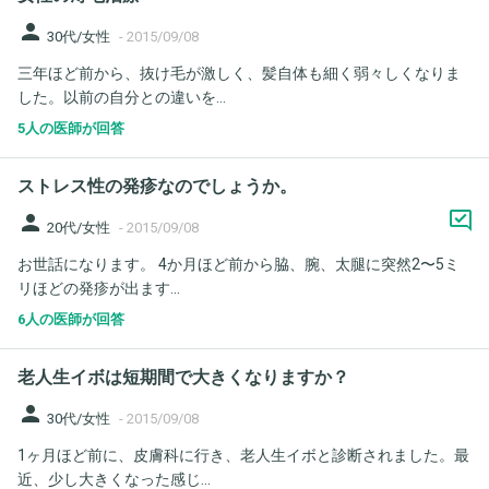
person
30代/女性
-
2015/09/08
三年ほど前から、抜け毛が激しく、髪自体も細く弱々しくなりま
した。以前の自分との違いを...
5人の医師が回答
ストレス性の発疹なのでしょうか。
person
20代/女性
-
2015/09/08
お世話になります。 4か月ほど前から脇、腕、太腿に突然2〜5ミ
リほどの発疹が出ます...
6人の医師が回答
老人生イボは短期間で大きくなりますか？
person
30代/女性
-
2015/09/08
1ヶ月ほど前に、皮膚科に行き、老人生イボと診断されました。最
近、少し大きくなった感じ...