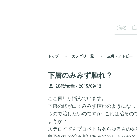
トップ
カテゴリ一覧
皮膚・アトピー
下唇のみみず腫れ？
person
20代/女性 -
2015/09/12
ここ何年か悩んでいます。
下唇の縁が白くみみず腫れのようになっ
つので治したいのですが…これは治るの
ょうか？
ステロイドもプロペトもあらゆるものを
整形外科で治る所はあるのでしょうか？