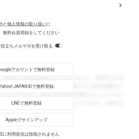
navigate_next
約
と
個人情報の取り扱い
に
、無料会員登録をしてください
orsお役立ちメルマガを受け取る
Googleアカウントで
無料登録
。登録すると回答を閲覧することができます。登録すると回
回答を閲覧することができます。登録すると回答を閲覧する
Yahoo! JAPAN ID
で無料登録
ることができます。登録すると回答を閲覧することができま
ます。登録すると回答を閲覧することができます。登録する
LINEで無料登録
Appleでサインアップ
NSに利用状況は投稿されません