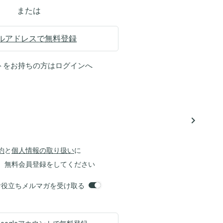
または
ルアドレスで無料登録
トをお持ちの方は
ログイン
へ
navigate_next
約
と
個人情報の取り扱い
に
、無料会員登録をしてください
orsお役立ちメルマガを受け取る