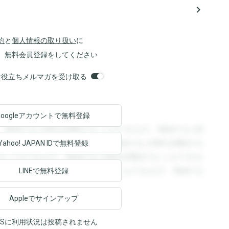
navigate_next
約
と
個人情報の取り扱い
に
、無料会員登録をしてください
orsお役立ちメルマガを受け取る
Googleアカウントで
無料登録
。登録すると回答を閲覧することができます。登録すると回
回答を閲覧することができます。登録すると回答を閲覧する
Yahoo! JAPAN ID
で無料登録
ることができます。登録すると回答を閲覧することができま
ます。登録すると回答を閲覧することができます。登録する
LINEで無料登録
Appleでサインアップ
NSに利用状況は投稿されません