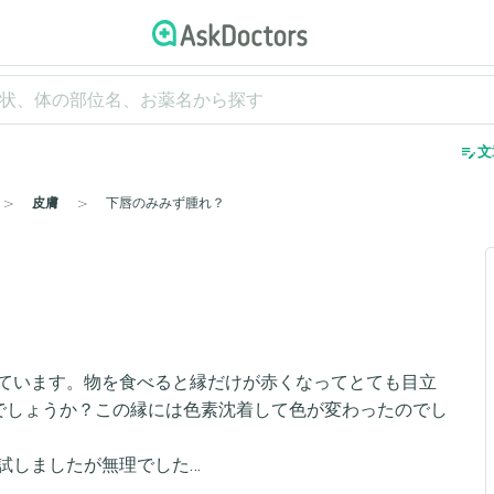
edit_note
文
皮膚
下唇のみみず腫れ？
ています。物を食べると縁だけが赤くなってとても目立
でしょうか？この縁には色素沈着して色が変わったのでし
試しましたが無理でした…