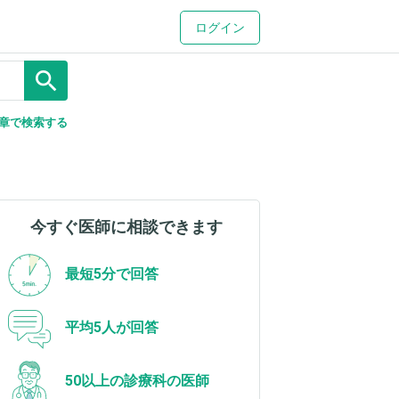
ログイン
search
章で検索する
今すぐ医師に相談できます
最短5分で回答
平均5人が回答
50以上の診療科の医師