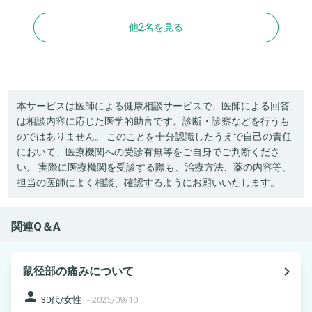
他2名を見る
本サービスは医師による健康相談サービスで、医師による回答
は相談内容に応じた医学的助言です。診断・診察などを行うも
のではありません。 このことを十分認識したうえで自己の責任
において、医療機関への受診有無等をご自身でご判断くださ
い。 実際に医療機関を受診する際も、治療方法、薬の内容等、
担当の医師によく相談、確認するようにお願いいたします。
関連Q＆A
navigate_next
鼠径部の痛みについて
person
30代/女性
-
2025/09/10