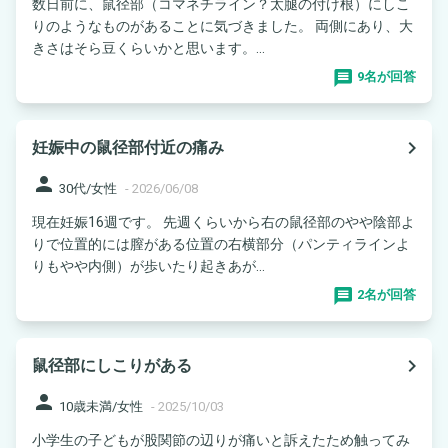
数日前に、鼠径部（コマネチライン？太腿の付け根）にしこ
りのようなものがあることに気づきました。 両側にあり、大
きさはそら豆くらいかと思います。...
9名が回答
navigate_next
妊娠中の鼠径部付近の痛み
person
30代/女性
-
2026/06/08
現在妊娠16週です。 先週くらいから右の鼠径部のやや陰部よ
りで位置的には膣がある位置の右横部分（パンティラインよ
りもやや内側）が歩いたり起きあが...
2名が回答
navigate_next
鼠径部にしこりがある
person
10歳未満/女性
-
2025/10/03
小学生の子どもが股関節の辺りが痛いと訴えたため触ってみ