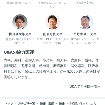
患者目線のクリニック
どうかん山こどもクリニ
高松赤十字病院
ック
横山 啓太郎 先生
堤 多可弘 先生
平野井 啓一 先生
慈恵医大晴海トリトンク
VISION PARTNERメンタル
株式会社メディカル・マ
リニック
クリニック四谷
ジック・ジャパン、平野
井労働衛生コンサルタン
Q&Aの協力医師
ト事務所
内科、外科、産婦人科、小児科、婦人科、皮膚科、眼科、耳
鼻咽喉科、整形外科、精神科、循環器科、消化器科、呼吸器
科をはじめ、55以上の診療科より、のべ8,000人以上の医師が
回答しています。
Q&A協力医師一覧へ
トップ
カテゴリ一覧
妊娠・出産
妊娠
鼠径部の痛みとしこり