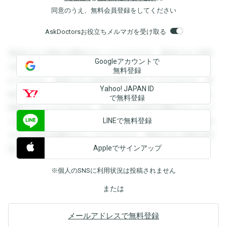
同意のうえ、無料会員登録をしてください
AskDoctorsお役立ちメルマガを受け取る
登録すると回答を閲覧することができます。登録すると回答
Googleアカウントで
を閲覧することができます。登録すると回答を閲覧すること
無料登録
ができます。登録すると回答を閲覧することができます。登
Yahoo! JAPAN ID
録すると回答を閲覧することができます。登録すると回答を
で無料登録
閲覧することができます。登録すると回答を閲覧することが
LINEで無料登録
できます。登録すると回答を閲覧することができます。登録
すると回答を閲覧することができます。登録すると回答を閲
Appleでサインアップ
覧することができます。
※個人のSNSに利用状況は投稿されません
または
メールアドレスで無料登録