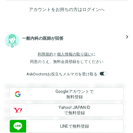
アカウントをお持ちの方は
ログイン
へ
navigate_next
一般内科の医師が回答
利用規約
と
個人情報の取り扱い
に
同意のうえ、無料会員登録をしてください
AskDoctorsお役立ちメルマガを受け取る
登録すると回答を閲覧することができます。登録すると回答
Googleアカウントで
を閲覧することができます。登録すると回答を閲覧すること
無料登録
ができます。登録すると回答を閲覧することができます。登
Yahoo! JAPAN ID
録すると回答を閲覧することができます。登録すると回答を
で無料登録
閲覧することができます。登録すると回答を閲覧することが
LINEで無料登録
できます。登録すると回答を閲覧することができます。登録