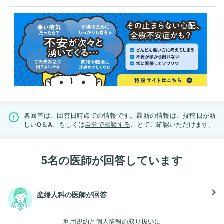
各回答は、回答日時点での情報です。最新の情報は、投稿日が新
しいQ＆A、もしくは
自分で相談する
ことでご確認いただけます。
5名の医師が回答しています
navigate_next
産婦人科の医師が回答
利用規約
と
個人情報の取り扱い
に