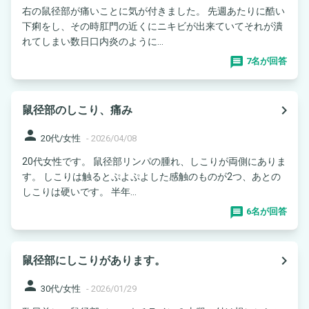
右の鼠径部が痛いことに気が付きました。 先週あたりに酷い
下痢をし、その時肛門の近くにニキビが出来ていてそれが潰
れてしまい数日口内炎のように...
7名が回答
navigate_next
鼠径部のしこり、痛み
person
20代/女性
-
2026/04/08
20代女性です。 鼠径部リンパの腫れ、しこりが両側にありま
す。 しこりは触るとぷよぷよした感触のものが2つ、あとの
しこりは硬いです。 半年...
6名が回答
navigate_next
鼠径部にしこりがあります。
person
30代/女性
-
2026/01/29