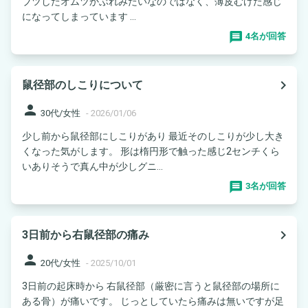
ブツしたオムツかぶれみたいなのではなく、薄皮むけた感じ
になってしまっています ...
4名が回答
navigate_next
鼠径部のしこりについて
person
30代/女性
-
2026/01/06
少し前から鼠径部にしこりがあり 最近そのしこりが少し大き
くなった気がします。 形は楕円形で触った感じ2センチくら
いありそうで真ん中が少しグニ...
3名が回答
navigate_next
3日前から右鼠径部の痛み
person
20代/女性
-
2025/10/01
3日前の起床時から 右鼠径部（厳密に言うと鼠径部の場所に
ある骨）が痛いです。 じっとしていたら痛みは無いですが足