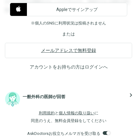
すると回答を閲覧することができます。登録すると回答を閲
Appleでサインアップ
覧することができます。
※個人のSNSに利用状況は投稿されません
または
メールアドレスで無料登録
アカウントをお持ちの方は
ログイン
へ
navigate_next
一般外科の医師が回答
利用規約
と
個人情報の取り扱い
に
同意のうえ、無料会員登録をしてください
AskDoctorsお役立ちメルマガを受け取る