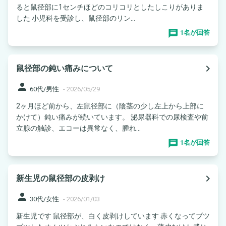
ると鼠径部に1センチほどのコリコリとしたしこりがありま
した 小児科を受診し、鼠径部のリン...
1名が回答
navigate_next
鼠径部の鈍い痛みについて
person
60代/男性
-
2026/05/29
2ヶ月ほど前から、左鼠径部に（陰茎の少し左上から上部に
かけて）鈍い痛みが続いています。 泌尿器科での尿検査や前
立腺の触診、エコーは異常なく、腫れ...
1名が回答
navigate_next
新生児の鼠径部の皮剥け
person
30代/女性
-
2026/01/03
新生児です 鼠径部が、白く皮剥けしています 赤くなってブツ