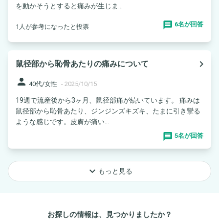
を動かそうとすると痛みが生じま...
6名が回答
1人が参考になったと投票
navigate_next
鼠径部から恥骨あたりの痛みについて
person
40代/女性
-
2025/10/15
19週で流産後から3ヶ月、鼠径部痛が続いています。 痛みは
鼠径部から恥骨あたり、ジンジンズキズキ、たまに引き攣る
ような感じです。皮膚が痛い...
5名が回答
keyboard_arrow_down
もっと見る
お探しの情報は、見つかりましたか？