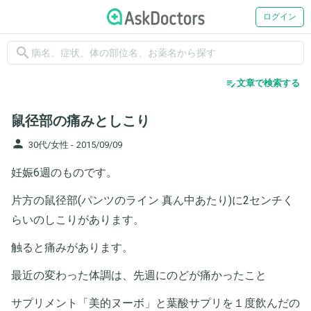
ログイン
search
edit_note
文章で検索する
鼠径部の痛みとしこり
person
30代/女性 -
2015/09/09
妊娠6週のものです。
片方の鼠径部(パンツのライン 真ん中あたり)に2センチく
らいのしこりがあります。
触ると痛みがあります。
最近の変わった体調は、先週にのどが痛かったこと
サプリメント「美的ヌーボ」と葉酸サプリを１度飲んだの