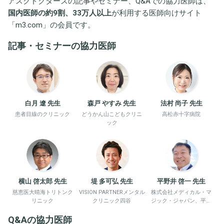
アスクドクターズの記事やセミナー、Q&Aでの協力医師は、
国内医師の約9割、33万人以上
が利用する医師向けサイト
「
m3.com
」の会員です。
記事・セミナーの協力医師
白月 遼 先生
森戸 やすみ 先生
法村 尚子 先生
患者目線のクリニック
どうかん山こどもクリニ
高松赤十字病院
ック
横山 啓太郎 先生
堤 多可弘 先生
平野井 啓一 先生
慈恵医大晴海トリトンク
VISION PARTNERメンタル
株式会社メディカル・マ
リニック
クリニック四谷
ジック・ジャパン、平野
井労働衛生コンサルタン
Q&Aの協力医師
ト事務所