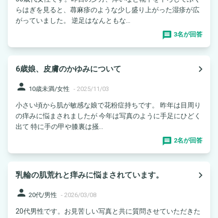
らはぎを見ると、蕁麻疹のような少し盛り上がった湿疹が広
がっていました。 逆足はなんともな...
3名が回答
navigate_next
6歳娘、皮膚のかゆみについて
person
10歳未満/女性
-
2025/11/03
小さい頃から肌が敏感な娘で花粉症持ちです。 昨年は目周り
の痒みに悩まされましたが 今年は写真のように手足にひどく
出て 特に手の甲や膝裏は掻...
2名が回答
navigate_next
乳輪の肌荒れと痒みに悩まされています。
person
20代/男性
-
2026/03/08
20代男性です。お見苦しい写真と共に質問させていただきた