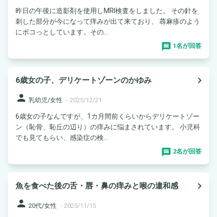
昨日の午後に造影剤を使用しMRI検査をしました。 その針を
刺した部分が今になって痒みが出て来ており、 蕁麻疹のよう
にボコっとしています。その...
1名が回答
navigate_next
6歳女の子、デリケートゾーンのかゆみ
person
乳幼児/女性
-
2025/12/21
6歳女の子なんですが、1カ月間前くらいからデリケートゾー
ン（恥骨、恥丘の辺り）の痒みに悩まされています。 小児科
でも見てもらい、感染症の検...
2名が回答
navigate_next
魚を食べた後の舌・唇・鼻の痒みと喉の違和感
person
20代/女性
-
2025/11/15