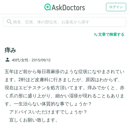
ログイン
search
edit_note
文章で検索する
痒み
person
40代/女性 -
2015/09/12
五年ほど前から毎日蕁麻疹のような症状になやまされてい
ます。2軒ほど皮膚科に行きましたが、原因はわからず、
現在はエピナスチンを処方頂いてます。痒みでかくと、赤
く爪の形に盛り上がり、細かい湿疹が現れることもありま
す。一生治らない体質的な事でしょうか？
アドバイスいただけますでしょうか？
宜しくお願い致します。