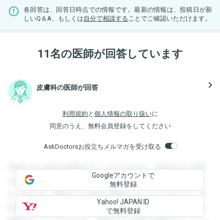
各回答は、回答日時点での情報です。最新の情報は、投稿日が新
しいQ＆A、もしくは
自分で相談する
ことでご確認いただけます。
11名の医師が回答しています
navigate_next
皮膚科の医師が回答
利用規約
と
個人情報の取り扱い
に
同意のうえ、無料会員登録をしてください
AskDoctorsお役立ちメルマガを受け取る
登録すると回答を閲覧することができます。登録すると回答
Googleアカウントで
を閲覧することができます。登録すると回答を閲覧すること
無料登録
ができます。登録すると回答を閲覧することができます。登
Yahoo! JAPAN ID
録すると回答を閲覧することができます。登録すると回答を
で無料登録