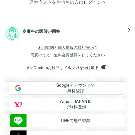
アカウントをお持ちの方は
ログイン
へ
navigate_next
皮膚科の医師が回答
利用規約
と
個人情報の取り扱い
に
同意のうえ、無料会員登録をしてください
AskDoctorsお役立ちメルマガを受け取る
登録すると回答を閲覧することができます。登録すると回答
Googleアカウントで
を閲覧することができます。登録すると回答を閲覧すること
無料登録
ができます。登録すると回答を閲覧することができます。登
Yahoo! JAPAN ID
録すると回答を閲覧することができます。登録すると回答を
で無料登録
閲覧することができます。登録すると回答を閲覧することが
LINEで無料登録
できます。登録すると回答を閲覧することができます。登録
すると回答を閲覧することができます。登録すると回答を閲