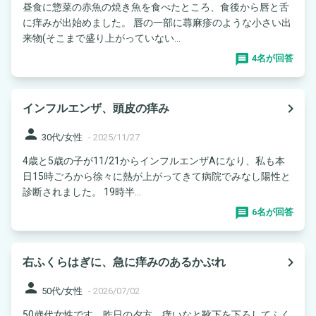
昼食に惣菜の赤魚の焼き魚を食べたところ、食後から唇と舌
に痒みが出始めました。 唇の一部に蕁麻疹のような小さい出
来物(そこまで盛り上がっていない...
4名が回答
navigate_next
インフルエンザ、頭皮の痒み
person
30代/女性
-
2025/11/27
4歳と5歳の子が11/21からインフルエンザAになり、私も本
日15時ごろから徐々に熱が上がってきて病院でみなし陽性と
診断されました。 19時半...
6名が回答
navigate_next
右ふくらはぎに、急に痒みのあるかぶれ
person
50代/女性
-
2026/07/02
50歳代女性です。昨日の夕方、痒いなと靴下を下ろしてふく