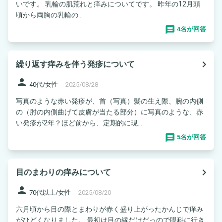
いです。 乳輪の肌荒れと痒みについてです。 昨年の12月頭
頃から両胸の乳輪の...
4名が回答
navigate_next
繰り返す痒みを伴う発疹について
person
40代/女性
-
2025/08/28
写真のような赤い発疹が、首（写真）髪の生え際、腕の内側
の（肘の内側曲げて皮膚が当たる部分）に写真のような、赤
い発疹が2年？ほど前から、定期的に現...
5名が回答
navigate_next
目のまわりの痒みについて
person
70代以上/女性
-
2025/08/20
六月頃から目の際とまわりが赤く盛り上がったかんじで痒み
がひどくなりました。 最初は目の縁だけだっので眼科に行き