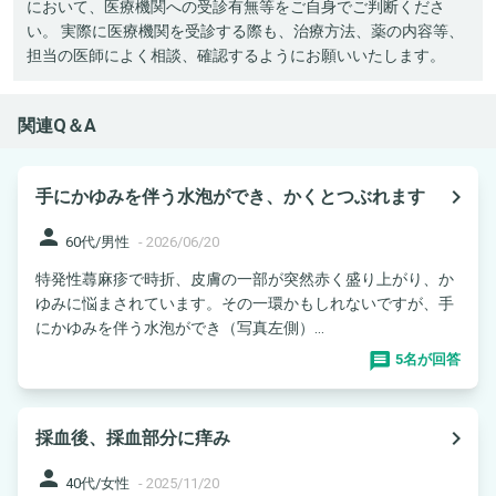
において、医療機関への受診有無等をご自身でご判断くださ
い。 実際に医療機関を受診する際も、治療方法、薬の内容等、
担当の医師によく相談、確認するようにお願いいたします。
関連Q＆A
navigate_next
手にかゆみを伴う水泡ができ、かくとつぶれます
person
60代/男性
-
2026/06/20
特発性蕁麻疹で時折、皮膚の一部が突然赤く盛り上がり、か
ゆみに悩まされています。その一環かもしれないですが、手
にかゆみを伴う水泡ができ（写真左側）...
5名が回答
navigate_next
採血後、採血部分に痒み
person
40代/女性
-
2025/11/20