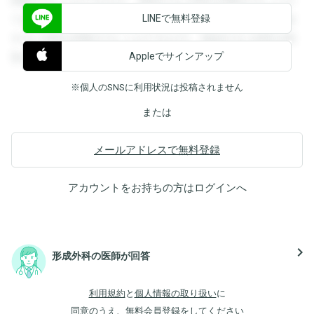
閲覧することができます。登録すると回答を閲覧することが
LINEで無料登録
できます。登録すると回答を閲覧することができます。登録
すると回答を閲覧することができます。登録すると回答を閲
Appleでサインアップ
覧することができます。
※個人のSNSに利用状況は投稿されません
または
メールアドレスで無料登録
アカウントをお持ちの方は
ログイン
へ
navigate_next
形成外科の医師が回答
利用規約
と
個人情報の取り扱い
に
同意のうえ、無料会員登録をしてください