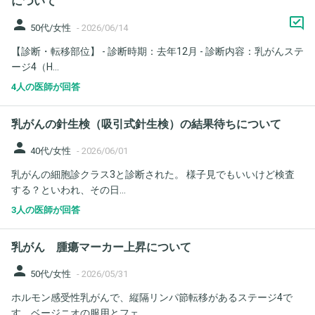
について
person
50代/女性
-
2026/06/14
【診断・転移部位】 - 診断時期：去年12月 - 診断内容：乳がんステ
ージ4（H...
4人の医師が回答
乳がんの針生検（吸引式針生検）の結果待ちについて
person
40代/女性
-
2026/06/01
乳がんの細胞診クラス3と診断された。 様子見でもいいけど検査
する？といわれ、その日...
3人の医師が回答
乳がん 腫瘍マーカー上昇について
person
50代/女性
-
2026/05/31
ホルモン感受性乳がんで、縦隔リンパ節転移があるステージ4で
す。ベージニオの服用とフェ...