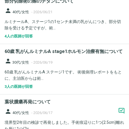
部分切除術の際のチタンについて
person
40代/女性
-
2026/06/21
ルミナールA、ステージ1の1センチ未満の乳がんにつき、部分切
除を受ける予定ですが、術...
4人の医師が回答
60歳 乳がんルミナルA stage1ホルモン治療有無について
person
30代/女性
-
2026/06/19
60歳 乳がんルミナルA ステージ1です。 術後病理レポートをもと
に、主治医からは術...
3人の医師が回答
葉状腫瘍再発について
person
40代/女性
-
2026/06/17
境界型2年目の検診で再発しました。手術痕辺りに1つ(2.5cm)離れ
た所に1つ(2c...