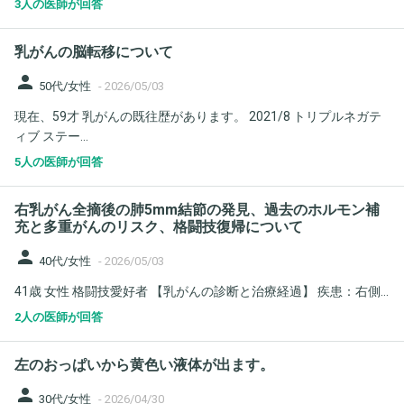
3人の医師が回答
乳がんの脳転移について
person
50代/女性
-
2026/05/03
現在、59才 乳がんの既往歴があります。 2021/8 トリプルネガテ
ィブ ステー...
5人の医師が回答
右乳がん全摘後の肺5mm結節の発見、過去のホルモン補
充と多重がんのリスク、格闘技復帰について
person
40代/女性
-
2026/05/03
​41歳 女性 ​格闘技愛好者 ​【乳がんの診断と治療経過】 ​疾患：右側...
2人の医師が回答
左のおっぱいから黄色い液体が出ます。
person
30代/女性
-
2026/04/30