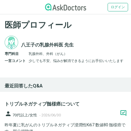
ログイン
医師プロフィール
八王子の乳腺外科医 先生
専門科目
乳腺外科、外科（がん）
一言コメント
少しでも不安、悩みが解消できるようにお手伝いいたします
最近回答したQ&A
トリプルネガティブ髄様癌について
person
70代以上/女性
-
2026/06/30
昨年夏に乳がんのトリプルネガティブ浸潤性Ki67 数値80 髄様癌で