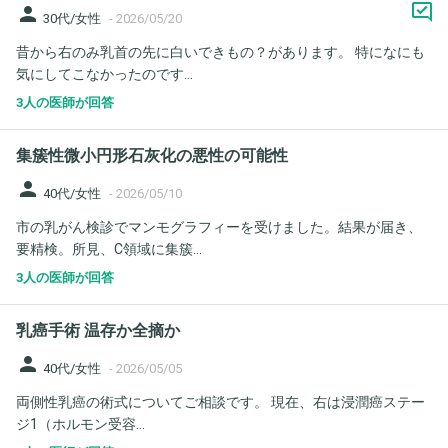
person
30代/女性
-
2026/05/20
昔から右のみ乳首の先に白いできもの？があります。 特になにも
気にしてこなかったのです...
3人の医師が回答
集簇性微小円形石灰化の悪性の可能性
person
40代/女性
-
2026/05/10
市の乳がん検診でマンモグラフィーを受けました。結果が届き、
要精検。所見、C領域に集簇...
3人の医師が回答
乳癌手術 温存か全摘か
person
40代/女性
-
2026/05/05
両側性乳癌の術式についてご相談です。 現在、右は浸潤癌ステー
ジ1（ホルモン受容...