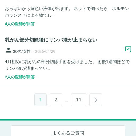
おっぱいから黄色い液体が出ます。 ネットで調べたら、ホルモン
バランス？による物でし...
4人の医師が回答
乳がん部分切除後にリンパ液が止まらない
person
30代/女性
-
2026/04/29
4月初めに乳がんの部分切除手術を受けました。 術後1週間ほどで
リンパ液が溜まってい...
2人の医師が回答
1
2
11
…
よくあるご質問